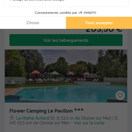
MOBILHOME 4 personnes - C- Tente Lodge Coco 2
chambres 16m²
Meilleur prix pour 7 nuits
203,50 €
Voir les hébergements
★★★
Flower Camping Le Pavillon
La Mothe Achard
]0, 1[ (11,5 m de Olonne sur Mer) | [1,
Inf[ (11,5 km de Olonne sur Mer)
-
Voir sur la carte