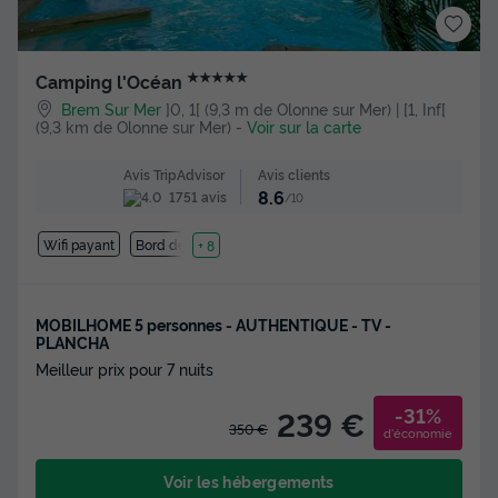
★★★★★
Camping l'Océan
Brem Sur Mer
]0, 1[ (9,3 m de Olonne sur Mer) | [1, Inf[
(9,3 km de Olonne sur Mer)
-
Voir sur la carte
Avis clients
Avis TripAdvisor
8.6
1751 avis
/10
Wifi payant
Bord de mer
+ 8
MOBILHOME 5 personnes - AUTHENTIQUE - TV -
PLANCHA
Meilleur prix pour 7 nuits
-31%
239 €
350 €
d'économie
Voir les hébergements