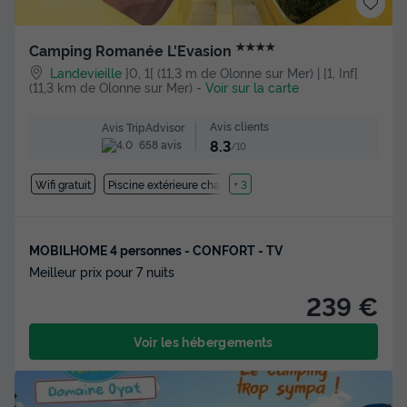
★★★★
Camping Romanée L'Evasion
Landevieille
]0, 1[ (11,3 m de Olonne sur Mer) | [1, Inf[
(11,3 km de Olonne sur Mer)
-
Voir sur la carte
Avis clients
Avis TripAdvisor
8.3
658 avis
/10
Wifi gratuit
Piscine extérieure chauffée
+ 3
MOBILHOME 4 personnes - CONFORT - TV
Meilleur prix pour 7 nuits
239 €
Voir les hébergements