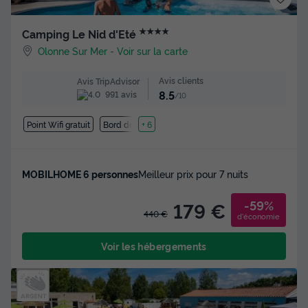
★★★★
Camping Le Nid d'Eté
Olonne Sur Mer
-
Voir sur la carte
Avis clients
Avis TripAdvisor
8.5
991 avis
/10
Point Wifi gratuit
Bord de mer
+ 6
MOBILHOME 6 personnes
Meilleur prix pour 7 nuits
-59%
179 €
440 €
d'économie
Voir les hébergements