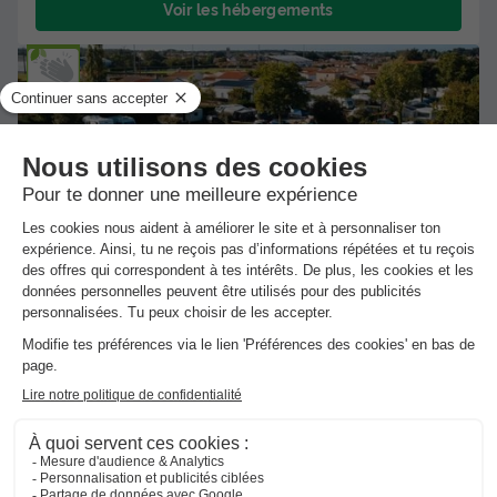
Voir les hébergements
★★★★
Camping La Trévillière
Bretignolles Sur Mer
]0, 1[ (13 m de Olonne sur Mer) | [1,
Inf[ (13 km de Olonne sur Mer)
-
Voir sur la carte
Avis clients
Avis TripAdvisor
8.4
209 avis
/10
Wifi payant
Bord de mer
+ 6