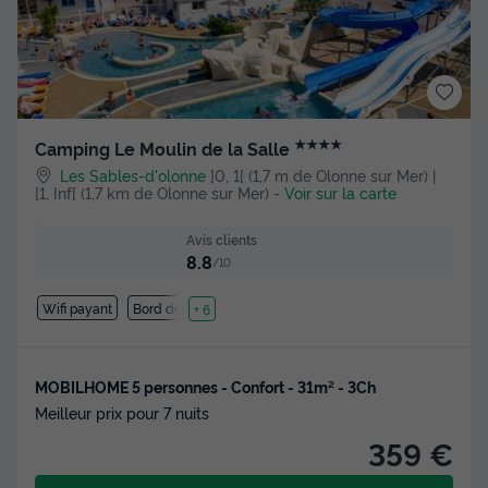
★★★★
Camping Le Moulin de la Salle
Les Sables-d'olonne
]0, 1[ (1,7 m de Olonne sur Mer) |
[1, Inf[ (1,7 km de Olonne sur Mer)
-
Voir sur la carte
Avis clients
8.8
/10
Wifi payant
Bord de mer
+ 6
MOBILHOME 5 personnes - Confort - 31m² - 3Ch
Meilleur prix pour 7 nuits
359 €