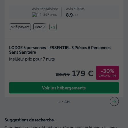
Avis clients
Avis TripAdvisor
8.9
267 avis
/10
Wifi payant
Bord de mer
+ 3
LODGE 5 personnes - ESSENTIEL 3 Pièces 5 Personnes
Sans Sanitaire
Meilleur prix pour 7 nuits
-30%
179 €
255,71 €
d'économie
Voir les hébergements
1
2
3
4
Suggestions de recherche :
Campings en Loire-Atlantique
Campings en Maine-et-Loire