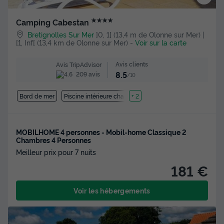
★★★★
Camping Cabestan
Bretignolles Sur Mer
]0, 1[ (13,4 m de Olonne sur Mer) |
[1, Inf[ (13,4 km de Olonne sur Mer)
-
Voir sur la carte
Avis clients
Avis TripAdvisor
8.5
209 avis
/10
Bord de mer
Piscine intérieure chauffée
+ 2
MOBILHOME 4 personnes - Mobil-home Classique 2
Chambres 4 Personnes
Meilleur prix pour 7 nuits
181 €
Voir les hébergements