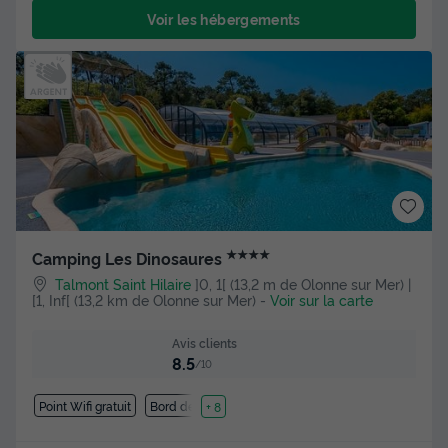
Voir les hébergements
★★★★
Camping Les Dinosaures
Talmont Saint Hilaire
]0, 1[ (13,2 m de Olonne sur Mer) |
[1, Inf[ (13,2 km de Olonne sur Mer)
-
Voir sur la carte
Avis clients
8.5
/10
Point Wifi gratuit
Bord de mer
+ 8