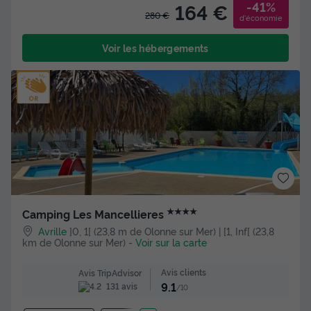
-41%
164 €
280 €
d'économie
Voir les hébergements
★★★★
Camping Les Mancellieres
Avrille
]0, 1[ (23,8 m de Olonne sur Mer) | [1, Inf[ (23,8
km de Olonne sur Mer)
-
Voir sur la carte
Avis clients
Avis TripAdvisor
9.1
131 avis
/10