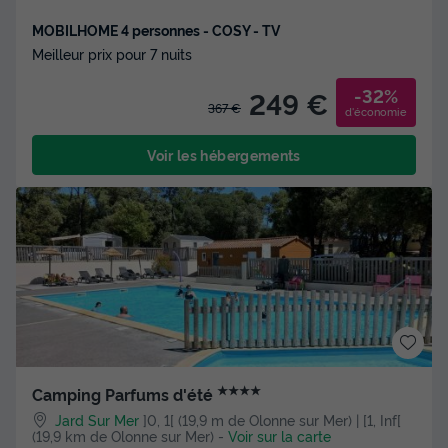
MOBILHOME 4 personnes - COSY - TV
Meilleur prix pour 7 nuits
-32%
249 €
367 €
d'économie
Voir les hébergements
★★★★
Camping Parfums d'été
Jard Sur Mer
]0, 1[ (19,9 m de Olonne sur Mer) | [1, Inf[
(19,9 km de Olonne sur Mer)
-
Voir sur la carte