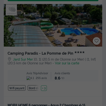
★★★★
Camping Paradis - La Pomme de Pin
Jard Sur Mer
]0, 1[ (20,5 m de Olonne sur Mer) | [1, Inf[
(20,5 km de Olonne sur Mer)
-
Voir sur la carte
Avis clients
Avis TripAdvisor
8.6
255 avis
/10
Wifi payant
Bord de mer
+ 3
MOBILHOME 6 personnes - Aqua 2 Chambres 4/6