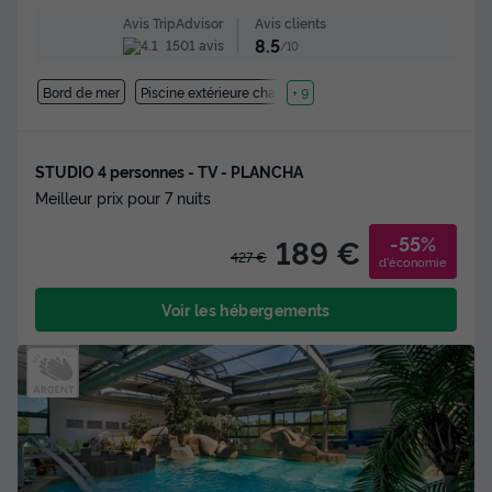
Avis clients
Avis TripAdvisor
8.5
1501 avis
/10
Bord de mer
Piscine extérieure chauffée
+ 9
STUDIO 4 personnes - TV - PLANCHA
Meilleur prix pour 7 nuits
-55%
189 €
427 €
d'économie
Voir les hébergements