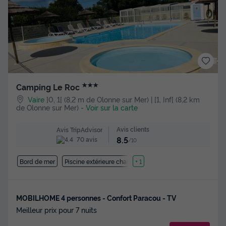
★★★
Camping Le Roc
Vaire
]0, 1[ (8,2 m de Olonne sur Mer) | [1, Inf[ (8,2 km
de Olonne sur Mer)
-
Voir sur la carte
Avis clients
Avis TripAdvisor
8.5
70 avis
/10
Bord de mer
Piscine extérieure chauffée
+ 1
MOBILHOME 4 personnes - Confort Paracou - TV
Meilleur prix pour 7 nuits