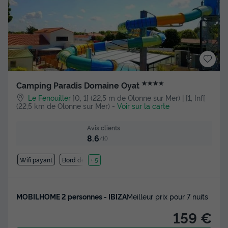
★★★★
Camping Paradis Domaine Oyat
Le Fenouiller
]0, 1[ (22,5 m de Olonne sur Mer) | [1, Inf[
(22,5 km de Olonne sur Mer)
-
Voir sur la carte
Avis clients
8.6
/10
Wifi payant
Bord de mer
+ 5
MOBILHOME 2 personnes - IBIZA
Meilleur prix pour 7 nuits
159 €