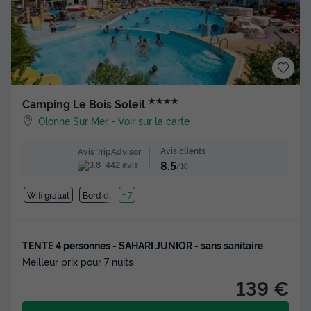
★★★★
Camping Le Bois Soleil
Olonne Sur Mer
-
Voir sur la carte
Avis clients
Avis TripAdvisor
8.5
442 avis
/10
Wifi gratuit
Bord de mer
+ 7
TENTE 4 personnes - SAHARI JUNIOR - sans sanitaire
Meilleur prix pour 7 nuits
139 €