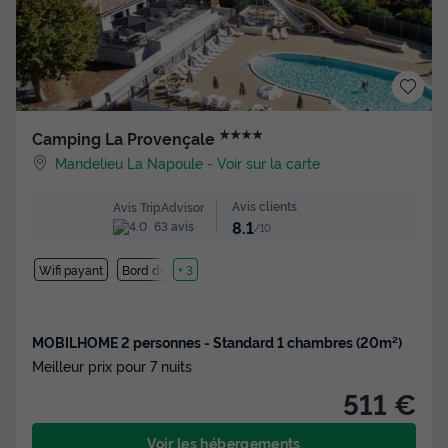
★★★★
Camping La Provençale
Mandelieu La Napoule
-
Voir sur la carte
Avis clients
Avis TripAdvisor
8.1
63 avis
/10
Wifi payant
Bord de mer
+ 3
MOBILHOME 2 personnes - Standard 1 chambres (20m²)
Meilleur prix pour 7 nuits
511 €
Voir les hébergements