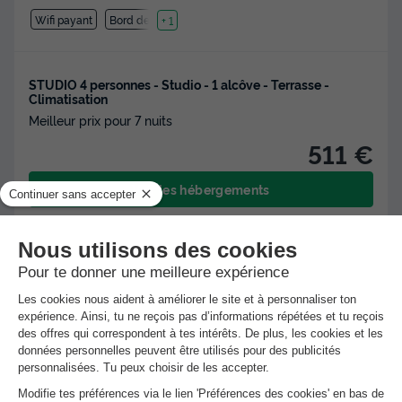
Wifi payant
Bord de mer
+ 1
STUDIO 4 personnes - Studio - 1 alcôve - Terrasse -
Climatisation
Meilleur prix pour 7 nuits
511 €
Voir les hébergements
★★★★