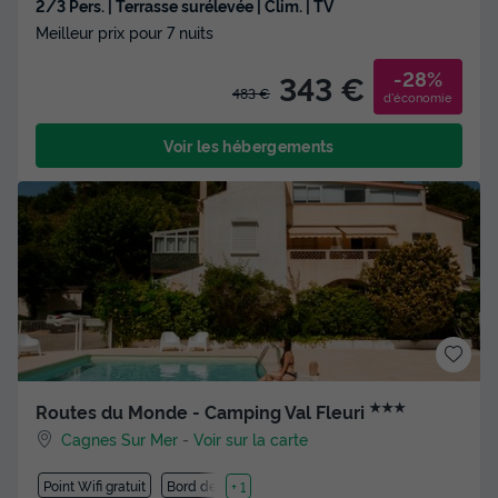
2/3 Pers. | Terrasse surélevée | Clim. | TV
Meilleur prix pour 7 nuits
-28%
343 €
483 €
d'économie
Voir les hébergements
★★★
Routes du Monde - Camping Val Fleuri
Cagnes Sur Mer
-
Voir sur la carte
Point Wifi gratuit
Bord de mer
+ 1