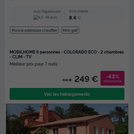
Avis clients
Avis TripAdvisor
8.4
46 avis
/10
Piscine extérieure chauffée
Mini-golf
MOBILHOME 6 personnes - COLORADO ECO - 2 chambres
- CLIM - TV
Meilleur prix pour 7 nuits
-43%
249 €
441 €
d'économie
Voir les hébergements