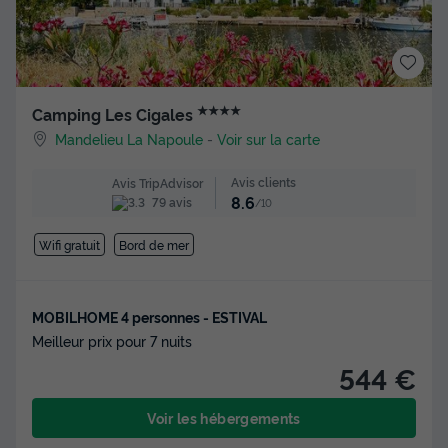
★★★★
Camping Les Cigales
Mandelieu La Napoule
-
Voir sur la carte
Avis clients
Avis TripAdvisor
8.6
79 avis
/10
Wifi gratuit
Bord de mer
MOBILHOME 4 personnes - ESTIVAL
Meilleur prix pour 7 nuits
544 €
Voir les hébergements