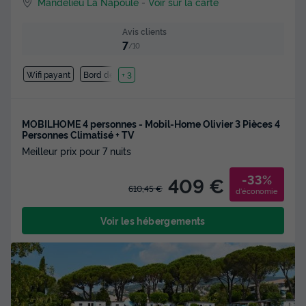
Mandelieu La Napoule
-
Voir sur la carte
Avis clients
7
/10
Wifi payant
Bord de mer
+ 3
MOBILHOME 4 personnes - Mobil-Home Olivier 3 Pièces 4
Personnes Climatisé + TV
Meilleur prix pour 7 nuits
-33%
409 €
610,45 €
d'économie
Voir les hébergements