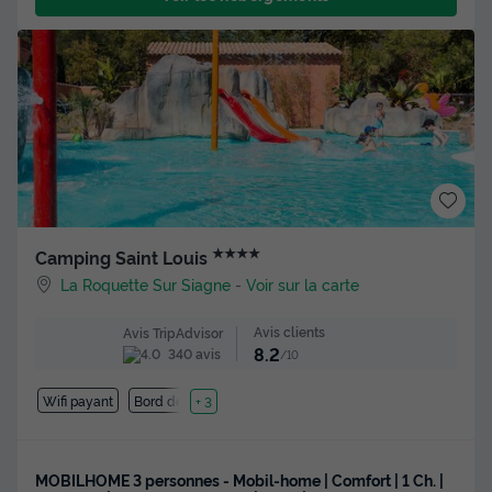
★★★★
Camping Saint Louis
La Roquette Sur Siagne
-
Voir sur la carte
Avis clients
Avis TripAdvisor
8.2
340 avis
/10
Wifi payant
Bord de mer
+ 3
MOBILHOME 3 personnes - Mobil-home | Comfort | 1 Ch. |