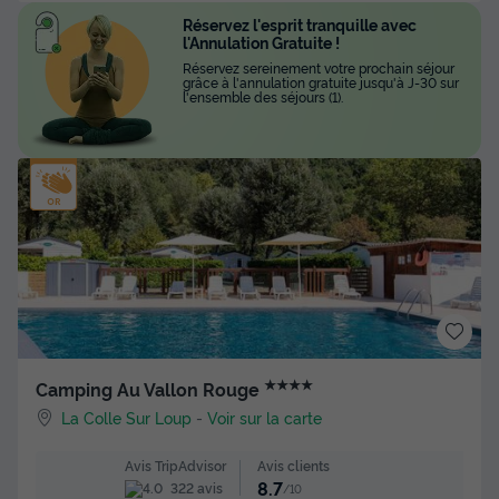
Réservez l'esprit tranquille avec
l'Annulation Gratuite !
Réservez sereinement votre prochain séjour
grâce à l'annulation gratuite jusqu'à J-30 sur
l'ensemble des séjours (1).
★★★★
Camping Au Vallon Rouge
La Colle Sur Loup
-
Voir sur la carte
Avis clients
Avis TripAdvisor
8.7
322 avis
/10