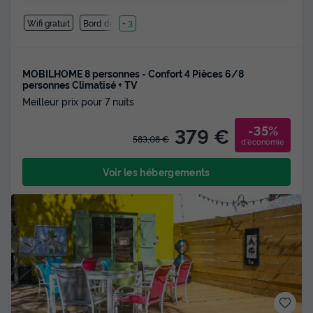
Wifi gratuit
Bord de mer
+ 3
MOBILHOME 8 personnes - Confort 4 Pièces 6/8
personnes Climatisé + TV
Meilleur prix pour 7 nuits
-35%
379 €
583,08 €
d'économie
Voir les hébergements