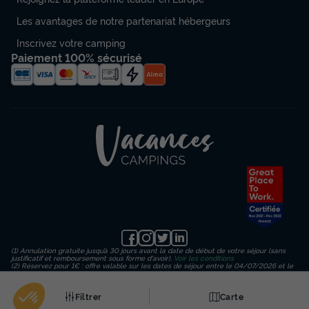
Les avantages de notre partenariat hébergeurs
Inscrivez votre camping
Paiement 100% sécurisé
(1) Annulation gratuite jusqu’à 30 jours avant la date de début de votre séjour (sans
justificatif et remboursement sous forme d'avoir).
Voir les conditions
(2) Réservez pour 1€ : offre valable sur les dates de séjour entre le 04/07/2026 et le
23/08/2026 inclus, en payant un acompte de 1€ sur le montant de l’hébergement
(hors frais de dossier, d’assurance et de traitement) puis un règlement en 3
échéances. Important : le paiement final de votre séjour est dû au plus tard 30 jours
Filtrer
Carte
avant votre date d'arrivée.