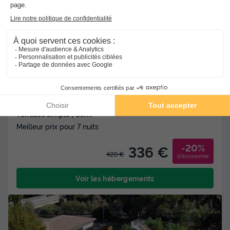
Camping Green Park
Cagnes Sur Mer
-
Voir sur la carte
Avis clients
Avis TripAdvisor
8
411 avis
/10
Wifi payant
Bord de mer
+ 3
MOBILHOME 6 personnes - Classic | 2 Ch. | 4/6 Pers. |
Terrasse simple | Clim.
Meilleur prix pour 7 nuits
-20%
336 €
420 €
d'économie
Voir les hébergements