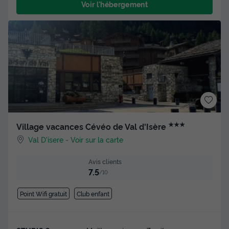
Voir l'hébergement
★★★
Village vacances Cévéo de Val d'Isère
Val D'isere
-
Voir sur la carte
Avis clients
7.5
/10
Point Wifi gratuit
Club enfant