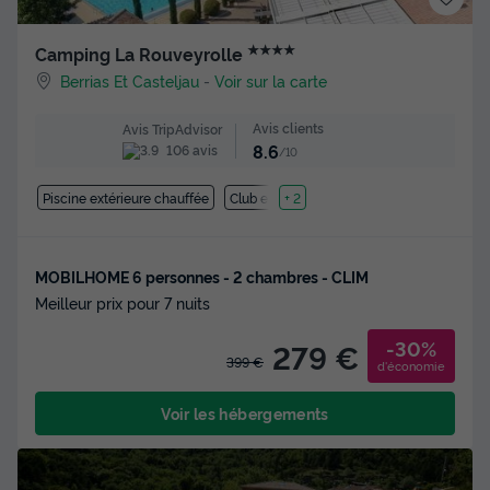
★★★★
Camping La Rouveyrolle
Berrias Et Casteljau
-
Voir sur la carte
Avis clients
Avis TripAdvisor
8.6
106 avis
/10
Piscine extérieure chauffée
Club enfant
+ 2
MOBILHOME 6 personnes - 2 chambres - CLIM
Meilleur prix pour 7 nuits
-30%
279 €
399 €
d'économie
Voir les hébergements