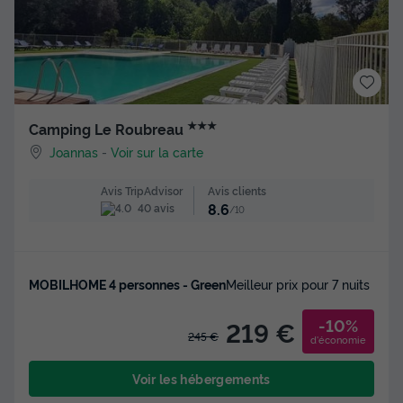
★★★
Camping Le Roubreau
Joannas
-
Voir sur la carte
Avis clients
Avis TripAdvisor
8.6
40 avis
/10
MOBILHOME 4 personnes - Green
Meilleur prix pour 7 nuits
-10%
219 €
245 €
d'économie
Voir les hébergements