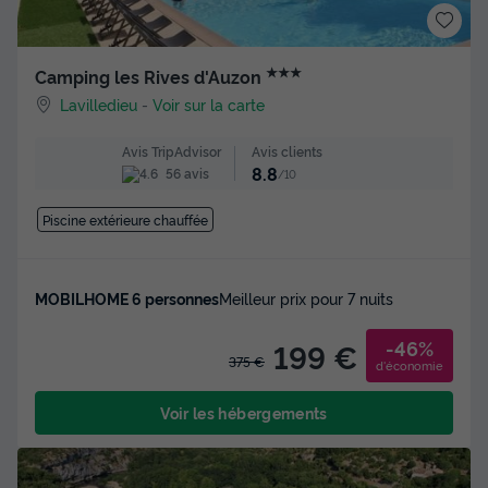
★★★
Camping les Rives d'Auzon
Lavilledieu
-
Voir sur la carte
Avis clients
Avis TripAdvisor
8.8
56 avis
/10
Piscine extérieure chauffée
MOBILHOME 6 personnes
Meilleur prix pour 7 nuits
-46%
199 €
375 €
d'économie
Voir les hébergements