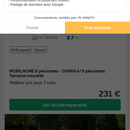
★★★★
Camping Le Sous Bois
Saint Maurice D'ibie
-
Voir sur la carte
Avis clients
Avis TripAdvisor
8.7
138 avis
/10
Wifi payant
Sauna
MOBILHOME 6 personnes - OHARA 4/6 personnes
Terrasse couverte
Meilleur prix pour 7 nuits
231 €
Voir les hébergements