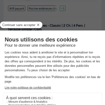
Wifi payant
Piscine extérieure chauffée
+ 5
MOBILHOME 4 personnes - Classic | 2 Ch. | 4 Pers. |
Terrasse simple | Clim.
Meilleur prix pour 7 nuits
-29%
238 €
336 €
d'économie
Voir les hébergements