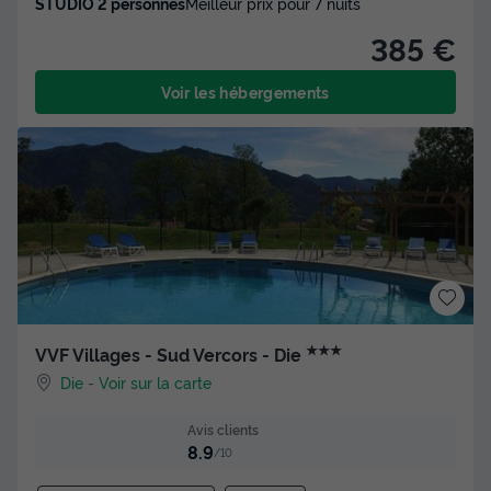
STUDIO 2 personnes
Meilleur prix pour 7 nuits
385 €
Voir les hébergements
★★★
VVF Villages - Sud Vercors - Die
Die
-
Voir sur la carte
Avis clients
8.9
/10