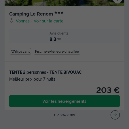
★★★
Camping Le Renom
Vonnas
-
Voir sur la carte
Avis clients
8.3
/10
Wifi payant
Piscine extérieure chauffée
TENTE 2 personnes - TENTE BIVOUAC
Meilleur prix pour 7 nuits
203 €
Voir les hébergements
1
2
3
4
5
6
7
8
9