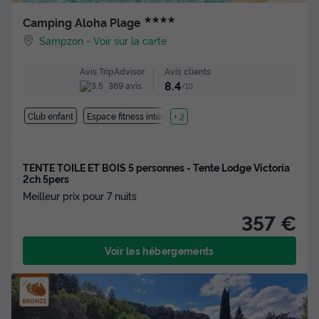
★★★★
Camping Aloha Plage
Sampzon
-
Voir sur la carte
Avis clients
Avis TripAdvisor
8.4
369 avis
/10
Club enfant
Espace fitness intérieure
+ 2
TENTE TOILE ET BOIS 5 personnes - Tente Lodge Victoria
2ch 5pers
Meilleur prix pour 7 nuits
357 €
Voir les hébergements