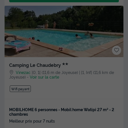
★★
Camping Le Chaudebry
Vinezac
]0, 1[ (11,6 m de Joyeuse) | [1, Inf[ (11,6 km de
Joyeuse)
-
Voir sur la carte
Wifi payant
MOBILHOME 6 personnes - Mobil home Watipi 27 m² - 2
chambres
Meilleur prix pour 7 nuits