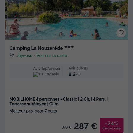
★★★
Camping La Nouzarède
Joyeuse
-
Voir sur la carte
Avis clients
Avis TripAdvisor
8.2
192 avis
/10
MOBILHOME 4 personnes - Classic | 2 Ch. | 4 Pers. |
Terrasse surélevée | Clim
Meilleur prix pour 7 nuits
-24%
287 €
378 €
d'économie