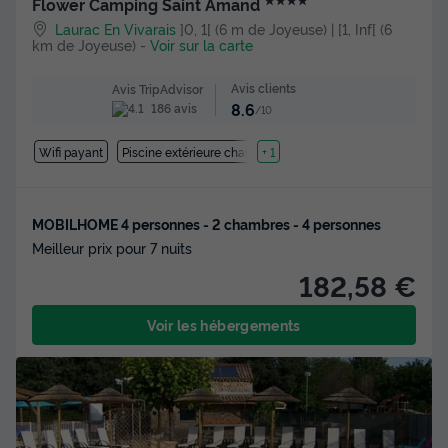
Flower Camping Saint Amand
Laurac En Vivarais
]0, 1[ (6 m de Joyeuse) | [1, Inf[ (6
km de Joyeuse)
-
Voir sur la carte
Avis clients
Avis TripAdvisor
8.6
186 avis
/10
Wifi payant
Piscine extérieure chauffée
+ 1
MOBILHOME 4 personnes - 2 chambres - 4 personnes
Meilleur prix pour 7 nuits
182,58 €
Voir les hébergements