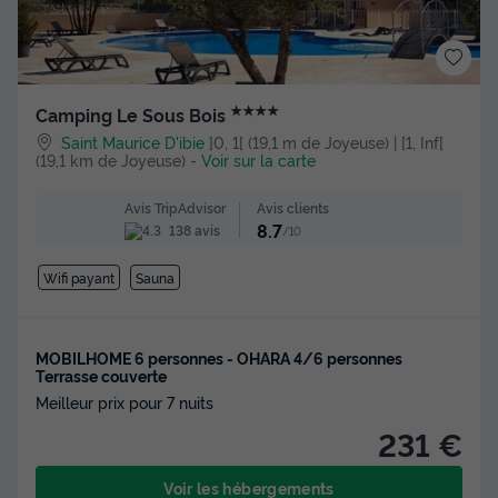
★★★★
Camping Le Sous Bois
Saint Maurice D'ibie
]0, 1[ (19,1 m de Joyeuse) | [1, Inf[
(19,1 km de Joyeuse)
-
Voir sur la carte
Avis clients
Avis TripAdvisor
8.7
138 avis
/10
Wifi payant
Sauna
MOBILHOME 6 personnes - OHARA 4/6 personnes
Terrasse couverte
Meilleur prix pour 7 nuits
231 €
Voir les hébergements