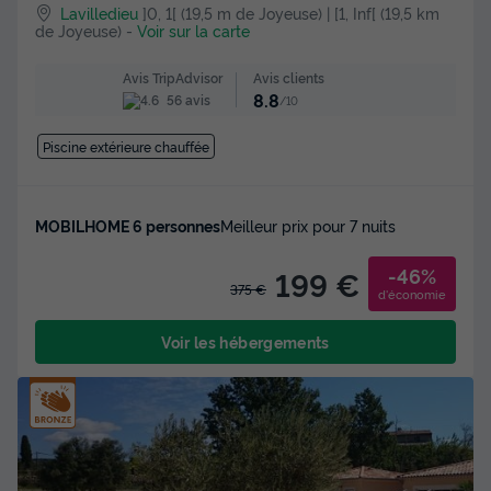
Lavilledieu
]0, 1[ (19,5 m de Joyeuse) | [1, Inf[ (19,5 km
de Joyeuse)
-
Voir sur la carte
Avis clients
Avis TripAdvisor
8.8
56 avis
/10
Piscine extérieure chauffée
MOBILHOME 6 personnes
Meilleur prix pour 7 nuits
-46%
199 €
375 €
d'économie
Voir les hébergements