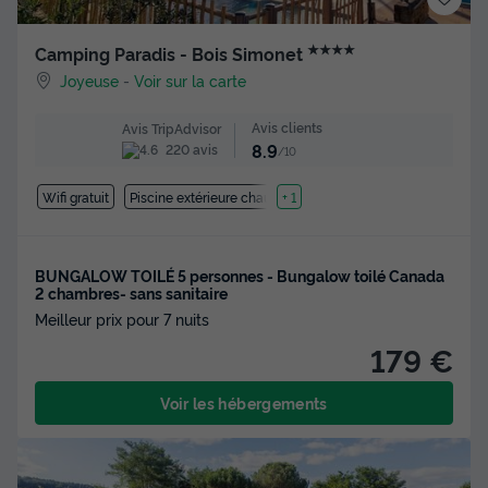
★★★★
Camping Paradis - Bois Simonet
Joyeuse
-
Voir sur la carte
Avis clients
Avis TripAdvisor
8.9
220 avis
/10
Wifi gratuit
Piscine extérieure chauffée
+ 1
BUNGALOW TOILÉ 5 personnes - Bungalow toilé Canada
2 chambres- sans sanitaire
Meilleur prix pour 7 nuits
179 €
Voir les hébergements