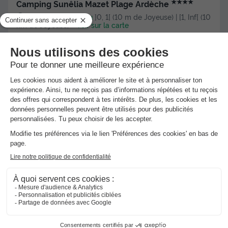
★★★★
Camping Sunêlia Mazet Plage Ardèche
Berrias Et Casteljau
]0, 1[ (10 m de Joyeuse) | [1, Inf[ (10
km de Joyeuse)
-
Voir sur la carte
Point Wifi gratuit
Piscine extérieure chauffée
+ 1
MOBILHOME 4 personnes - Mobilhom Club 2 chambres
Meilleur prix pour 7 nuits
400 €
Voir les hébergements