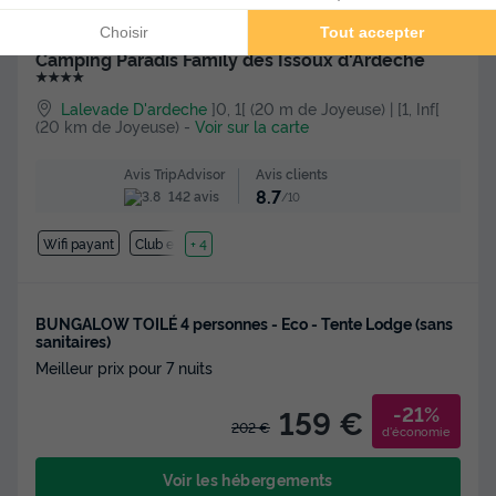
Camping Paradis Family des Issoux d'Ardèche
★★★★
Lalevade D'ardeche
]0, 1[ (20 m de Joyeuse) | [1, Inf[
(20 km de Joyeuse)
-
Voir sur la carte
Avis clients
Avis TripAdvisor
8.7
142 avis
/10
Wifi payant
Club enfant
+ 4
BUNGALOW TOILÉ 4 personnes - Eco - Tente Lodge (sans
sanitaires)
Meilleur prix pour 7 nuits
-21%
159 €
202 €
d'économie
Voir les hébergements