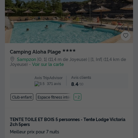
★★★★
Camping Aloha Plage
Sampzon
]0, 1[ (11,4 m de Joyeuse) | [1, Inf[ (11,4 km de
Joyeuse)
-
Voir sur la carte
Avis clients
Avis TripAdvisor
8.4
371 avis
/10
Club enfant
Espace fitness intérieure
+ 2
TENTE TOILE ET BOIS 5 personnes - Tente Lodge Victoria
2ch 5pers
Meilleur prix pour 7 nuits