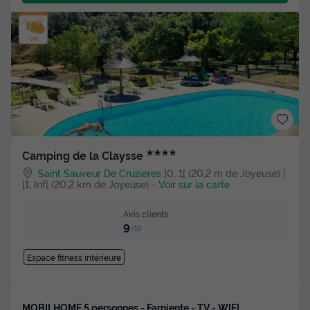
★★★★
Camping de la Claysse
Saint Sauveur De Cruzieres
]0, 1[ (20,2 m de Joyeuse) |
[1, Inf[ (20,2 km de Joyeuse)
-
Voir sur la carte
Avis clients
9
/10
Espace fitness intérieure
MOBILHOME 5 personnes - Farniente - TV - WIFI