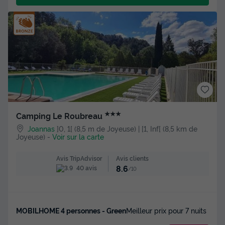
★★★
Camping Le Roubreau
Joannas
]0, 1[ (8,5 m de Joyeuse) | [1, Inf[ (8,5 km de
Joyeuse)
-
Voir sur la carte
Avis clients
Avis TripAdvisor
8.6
40 avis
/10
MOBILHOME 4 personnes - Green
Meilleur prix pour 7 nuits