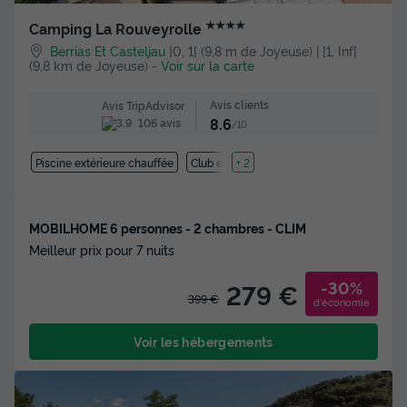
★★★★
Camping La Rouveyrolle
Berrias Et Casteljau
]0, 1[ (9,8 m de Joyeuse) | [1, Inf[
(9,8 km de Joyeuse)
-
Voir sur la carte
Avis clients
Avis TripAdvisor
8.6
106 avis
/10
Piscine extérieure chauffée
Club enfant
+ 2
MOBILHOME 6 personnes - 2 chambres - CLIM
Meilleur prix pour 7 nuits
-30%
279 €
399 €
d'économie
Voir les hébergements