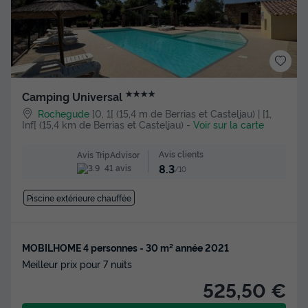
★★★★
Camping Universal
Rochegude
]0, 1[ (15,4 m de Berrias et Casteljau) | [1,
Inf[ (15,4 km de Berrias et Casteljau)
-
Voir sur la carte
Avis clients
Avis TripAdvisor
8.3
41 avis
/10
Piscine extérieure chauffée
MOBILHOME 4 personnes - 30 m² année 2021
Meilleur prix pour 7 nuits
525,50 €