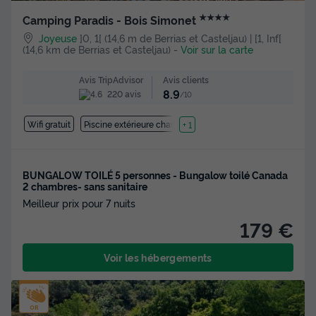
★★★★
Camping Paradis - Bois Simonet
Joyeuse
]0, 1[ (14,6 m de Berrias et Casteljau) | [1, Inf[
(14,6 km de Berrias et Casteljau)
-
Voir sur la carte
Avis clients
Avis TripAdvisor
8.9
220 avis
/10
Wifi gratuit
Piscine extérieure chauffée
+ 1
BUNGALOW TOILÉ 5 personnes - Bungalow toilé Canada
2 chambres- sans sanitaire
Meilleur prix pour 7 nuits
179 €
Voir les hébergements