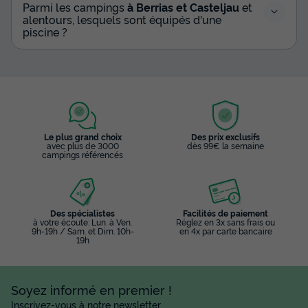
Parmi les campings
à Berrias et Casteljau
et
alentours, lesquels sont équipés d'une
piscine ?
Le plus grand choix
Des prix exclusifs
avec plus de 3000
dès 99€ la semaine
campings référencés
Des spécialistes
Facilités de paiement
à votre écoute: Lun. à Ven.
Réglez en 3x sans frais ou
9h-19h / Sam. et Dim. 10h-
en 4x par carte bancaire
19h
Soyez informé en premier !
Inscrivez-vous à notre newsletter