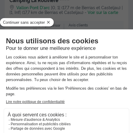
Camping La Rouviere
Vallon Pont D'arc
]0, 1[ (17,7 m de Berrias et Casteljau) |
[1, Inf[ (17,7 km de Berrias et Casteljau)
-
Voir sur la carte
Avis clients
Avis TripAdvisor
8.4
244 avis
/10
Wifi payant
BUNGALOW TOILÉ 4 personnes
Meilleur prix pour 7 nuits
390 €
Voir les hébergements