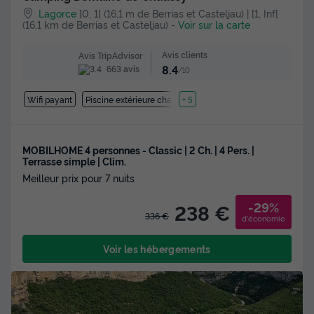
Lagorce
]0, 1[ (16,1 m de Berrias et Casteljau) | [1, Inf[
(16,1 km de Berrias et Casteljau)
-
Voir sur la carte
Avis clients
Avis TripAdvisor
8.4
663 avis
/10
Wifi payant
Piscine extérieure chauffée
+ 5
MOBILHOME 4 personnes - Classic | 2 Ch. | 4 Pers. |
Terrasse simple | Clim.
Meilleur prix pour 7 nuits
-29%
238 €
336 €
d'économie
Voir les hébergements