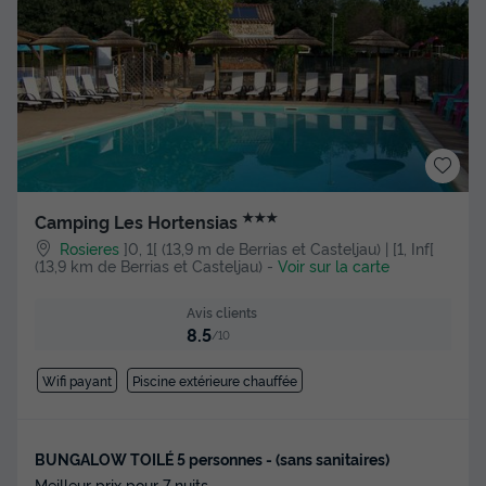
★★★
Camping Les Hortensias
Rosieres
]0, 1[ (13,9 m de Berrias et Casteljau) | [1, Inf[
(13,9 km de Berrias et Casteljau)
-
Voir sur la carte
Avis clients
8.5
/10
Wifi payant
Piscine extérieure chauffée
BUNGALOW TOILÉ 5 personnes - (sans sanitaires)
Meilleur prix pour 7 nuits