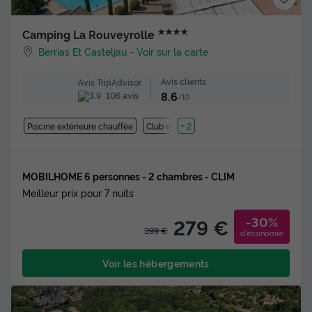
★★★★
Camping La Rouveyrolle
Berrias Et Casteljau
-
Voir sur la carte
Avis clients
Avis TripAdvisor
8.6
106 avis
/10
Piscine extérieure chauffée
Club enfant
+ 2
MOBILHOME 6 personnes - 2 chambres - CLIM
Meilleur prix pour 7 nuits
-30%
279 €
399 €
d'économie
Voir les hébergements