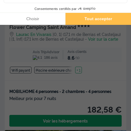
★★★★
Flower Camping Saint Amand
Laurac En Vivarais
]0, 1[ (17,1 m de Berrias et Casteljau)
| [1, Inf[ (17,1 km de Berrias et Casteljau)
-
Voir sur la carte
Avis clients
Avis TripAdvisor
8.6
186 avis
/10
Wifi payant
Piscine extérieure chauffée
+ 1
MOBILHOME 4 personnes - 2 chambres - 4 personnes
Meilleur prix pour 7 nuits
182,58 €
Voir les hébergements