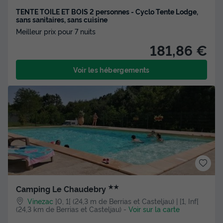
TENTE TOILE ET BOIS 2 personnes - Cyclo Tente Lodge,
sans sanitaires, sans cuisine
Meilleur prix pour 7 nuits
181,86 €
Voir les hébergements
★★
Camping Le Chaudebry
Vinezac
]0, 1[ (24,3 m de Berrias et Casteljau) | [1, Inf[
(24,3 km de Berrias et Casteljau)
-
Voir sur la carte