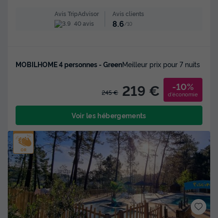
Avis clients
Avis TripAdvisor
8.6
40 avis
/10
MOBILHOME 4 personnes - Green
Meilleur prix pour 7 nuits
-10%
219 €
245 €
d'économie
Voir les hébergements