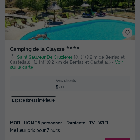
★★★★
Camping de la Claysse
Saint Sauveur De Cruzieres
]0, 1[ (8,2 m de Berrias et
Casteljau) | [1, Inf[ (8,2 km de Berrias et Casteljau)
-
Voir
sur la carte
Avis clients
9
/10
Espace fitness intérieure
MOBILHOME 5 personnes - Farniente - TV - WIFI
Meilleur prix pour 7 nuits