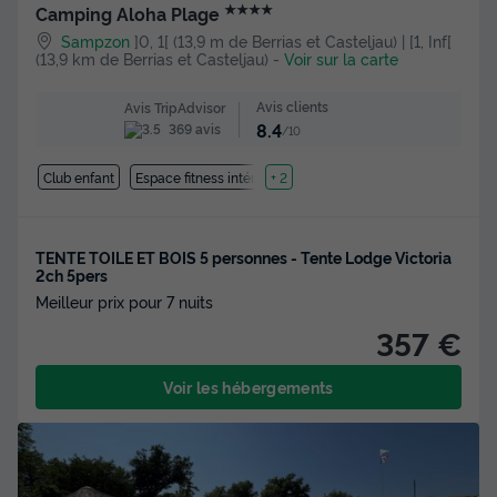
★★★★
Camping Aloha Plage
Sampzon
]0, 1[ (13,9 m de Berrias et Casteljau) | [1, Inf[
(13,9 km de Berrias et Casteljau)
-
Voir sur la carte
Avis clients
Avis TripAdvisor
8.4
369 avis
/10
Club enfant
Espace fitness intérieure
+ 2
TENTE TOILE ET BOIS 5 personnes - Tente Lodge Victoria
2ch 5pers
Meilleur prix pour 7 nuits
357 €
Voir les hébergements