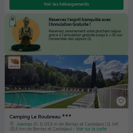
Voir les hébergements
Réservez l'esprit tranquille avec
l'Annulation Gratuite !
Réservez sereinement votre prochain séjour
grâce à l'annulation gratuite jusqu'à J-30 sur
l'ensemble des séjours (1).
★★★
Camping Le Roubreau
Joannas
]0, 1[ (21,6 m de Berrias et Casteljau) | [1, Inf[
(21,6 km de Berrias et Casteljau)
-
Voir sur la carte