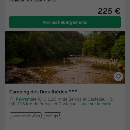
225 €
Voir les hébergements
★★★
Camping des Drouilhèdes
Peyremale
]0, 1[ (13,5 m de Berrias et Casteljau) | [1,
Inf[ (13,5 km de Berrias et Casteljau)
-
Voir sur la carte
Location de vélos
Mini-golf