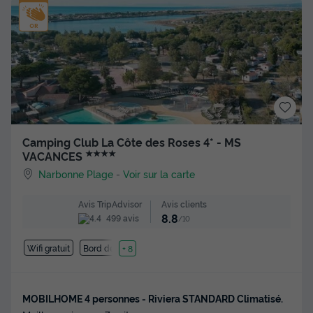
Camping Club La Côte des Roses 4* - MS
★★★★
VACANCES
Narbonne Plage
-
Voir sur la carte
Avis clients
Avis TripAdvisor
8.8
499 avis
/10
Wifi gratuit
Bord de mer
+ 8
MOBILHOME 4 personnes - Riviera STANDARD Climatisé.