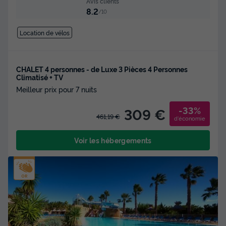
Avis clients
8.2
/10
Location de vélos
CHALET 4 personnes - de Luxe 3 Pièces 4 Personnes
Climatisé + TV
Meilleur prix pour 7 nuits
-33%
309 €
461,19 €
d'économie
Voir les hébergements