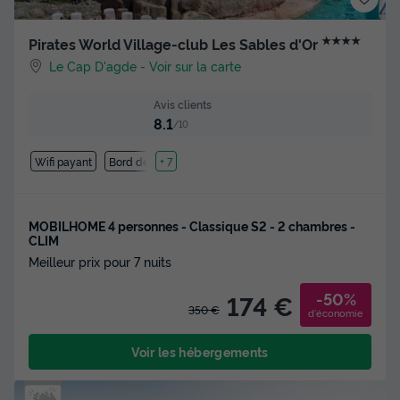
★★★★
Pirates World Village-club Les Sables d'Or
Le Cap D'agde
-
Voir sur la carte
Avis clients
8.1
/10
Wifi payant
Bord de mer
+ 7
MOBILHOME 4 personnes - Classique S2 - 2 chambres -
CLIM
Meilleur prix pour 7 nuits
-50%
174 €
350 €
d'économie
Voir les hébergements