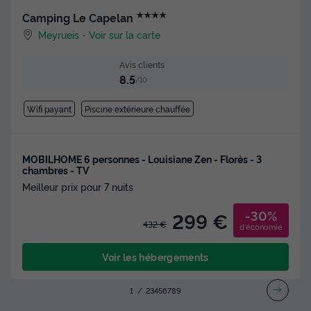
★★★★
Camping Le Capelan
Meyrueis
-
Voir sur la carte
Avis clients
8.5
/10
Wifi payant
Piscine extérieure chauffée
MOBILHOME 6 personnes - Louisiane Zen - Florès - 3
chambres - TV
Meilleur prix pour 7 nuits
-30%
299 €
432 €
d'économie
Voir les hébergements
1
2
3
4
5
6
7
8
9