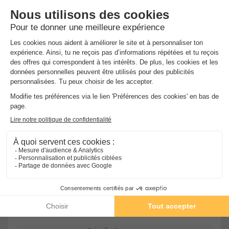
MOBILHOME 6 personnes - Happy Premium
Meilleur prix pour 7 nuits
-42%
220 €
385 €
d'économie
Voir les hébergements
★★★★
Camping Domaine Les Mûriers
Vendres
-
Voir sur la carte