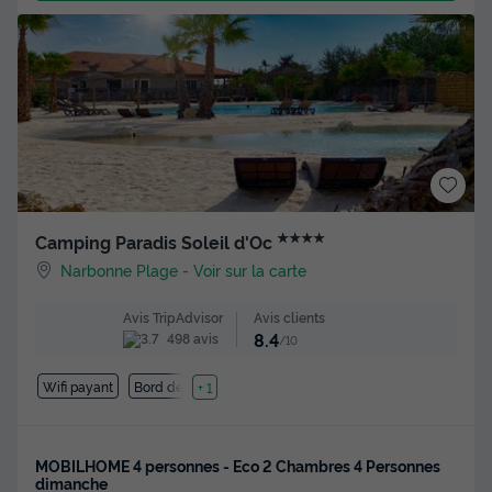
★★★★
Camping Paradis Soleil d'Oc
Narbonne Plage
-
Voir sur la carte
Avis clients
Avis TripAdvisor
8.4
498 avis
/10
Wifi payant
Bord de mer
+ 1
MOBILHOME 4 personnes - Eco 2 Chambres 4 Personnes
dimanche