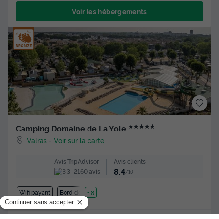
Voir les hébergements
★★★★★
Camping Domaine de La Yole
Valras
-
Voir sur la carte
Avis clients
Avis TripAdvisor
8.4
2160 avis
/10
Wifi payant
Bord de mer
+ 8