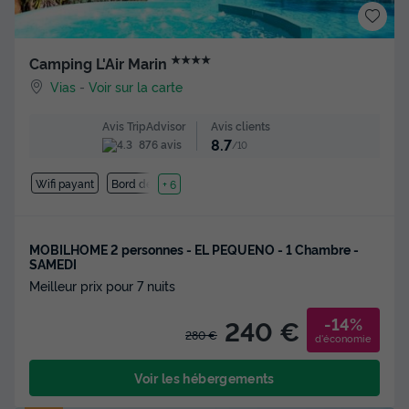
★★★★
Camping L'Air Marin
Vias
-
Voir sur la carte
Avis clients
Avis TripAdvisor
8.7
876 avis
/10
Wifi payant
Bord de mer
+ 6
MOBILHOME 2 personnes - EL PEQUENO - 1 Chambre -
SAMEDI
Meilleur prix pour 7 nuits
-14%
240 €
280 €
d'économie
Voir les hébergements