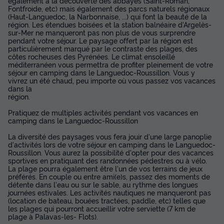
également à la découverte des abbayes (Saint-Roman,
Fontfroide, etc) mais également des parcs naturels régionaux
(Haut-Languedoc, la Narbonnaise, ...) qui font la beauté de la
région. Les étendues boisées et la station balnéaire d'Argelès-
sur-Mer ne manqueront pas non plus de vous surprendre
pendant votre séjour. Le paysage offert par la région est
particulièrement marqué par le contraste des plages, des
côtes rocheuses des Pyrénées. Le climat ensoleillé
méditerranéen vous permettra de profiter pleinement de votre
séjour en camping dans le Languedoc-Roussillon. Vous y
vivrez un été chaud, peu importe où vous passez vos vacances
dans la
région.
Pratiquez de multiples activités pendant vos vacances en
camping dans le Languedoc-Roussillon
La diversité des paysages vous fera jouir d'une large panoplie
d'activités lors de votre séjour en camping dans le Languedoc-
Roussillon. Vous aurez la possibilité d'opter pour des vacances
sportives en pratiquant des randonnées pédestres ou à vélo.
La plage pourra également être l'un de vos terrains de jeux
préférés. En couple ou entre ami(e)s, passez des moments de
détente dans l'eau ou sur le sable, au rythme des longues
journées estivales. Les activités nautiques ne manqueront pas
(location de bateau, bouées tractées, paddle, etc) telles que
les plages qui pourront accueillir votre serviette (7 km de
plage à Palavas-les- Flots).