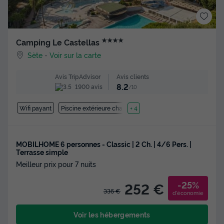
★★★★
Camping Le Castellas
Sète
-
Voir sur la carte
Avis clients
Avis TripAdvisor
8.2
1900 avis
/10
Wifi payant
Piscine extérieure chauffée
+ 4
MOBILHOME 6 personnes - Classic | 2 Ch. | 4/6 Pers. |
Terrasse simple
Meilleur prix pour 7 nuits
-25%
252 €
336 €
d'économie
Voir les hébergements