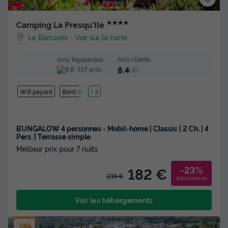
★★★★
Camping La Presqu'Ile
Le Barcarès
-
Voir sur la carte
Avis clients
Avis TripAdvisor
8.4
517 avis
/10
Wifi payant
Bord de mer
+ 3
BUNGALOW 4 personnes - Mobil-home | Classic | 2 Ch. | 4
Pers. | Terrasse simple
Meilleur prix pour 7 nuits
-23%
182 €
238 €
d'économie
Voir les hébergements