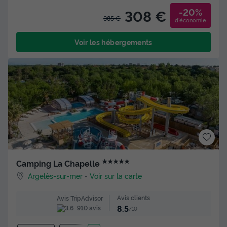
-20%
308 €
385 €
d'économie
Voir les hébergements
★★★★★
Camping La Chapelle
Argelès-sur-mer
-
Voir sur la carte
Avis clients
Avis TripAdvisor
8.5
910 avis
/10