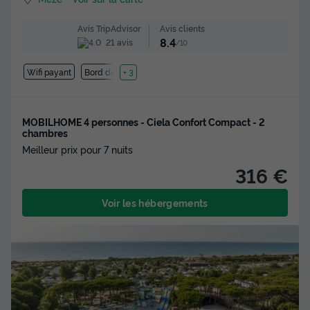
Avis clients
Avis TripAdvisor
8.4
21 avis
/10
Wifi payant
Bord de mer
+ 3
MOBILHOME 4 personnes - Ciela Confort Compact - 2
chambres
Meilleur prix pour 7 nuits
316 €
Voir les hébergements