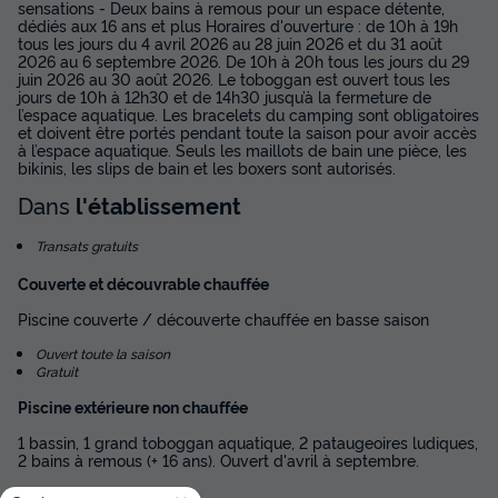
sensations - Deux bains à remous pour un espace détente,
Meilleur prix pour 7 nuits
dédiés aux 16 ans et plus Horaires d'ouverture : de 10h à 19h
tous les jours du 4 avril 2026 au 28 juin 2026 et du 31 août
364 €
2026 au 6 septembre 2026. De 10h à 20h tous les jours du 29
-10%
327,60 €
juin 2026 au 30 août 2026. Le toboggan est ouvert tous les
d'économie
jours de 10h à 12h30 et de 14h30 jusqu’à la fermeture de
Prix de comparaison
l’espace aquatique. Les bracelets du camping sont obligatoires
et doivent être portés pendant toute la saison pour avoir accès
Voir les disponibilités
à l’espace aquatique. Seuls les maillots de bain une pièce, les
bikinis, les slips de bain et les boxers sont autorisés.
Dans
l'établissement
Transats gratuits
Couverte et découvrable chauffée
Piscine couverte / découverte chauffée en basse saison
Ouvert toute la saison
Gratuit
Piscine extérieure non chauffée
MOBILHOME 6 personnes - Evasion+ 6
personnes 2 chambres 28m²
1 bassin, 1 grand toboggan aquatique, 2 pataugeoires ludiques,
2 bains à remous (+ 16 ans). Ouvert d'avril à septembre.
Surface
Adultes
Chambres
Salle de bain
28m²
6
2
1
Ouvert toute la saison