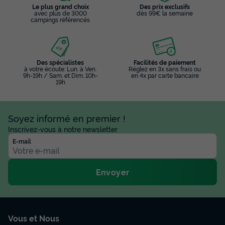
Le plus grand choix
Des prix exclusifs
avec plus de 3000
dès 99€ la semaine
campings référencés
Des spécialistes
Facilités de paiement
à votre écoute: Lun. à Ven.
Réglez en 3x sans frais ou
9h-19h / Sam. et Dim. 10h-
en 4x par carte bancaire
19h
MOBILHOME 6 personnes - Mobil-home
Loisir+ 6 personnes 3 chambres 30m²
Soyez informé en premier !
Surface
Adultes
Chambres
Salle de bain
Inscrivez-vous à notre newsletter
30m²
6
3
1
E-mail
Climatisation
Animaux autorisés *
Cafetière
Réfrigérateur
Salon de jardin
+ 3
Envoyer
MOBILHOME 6 personnes - Mobil-home Loisir+ 6
personnes 3 chambres 30m²
Vous et Nous
du
30/08/2026
au
06/09/2026