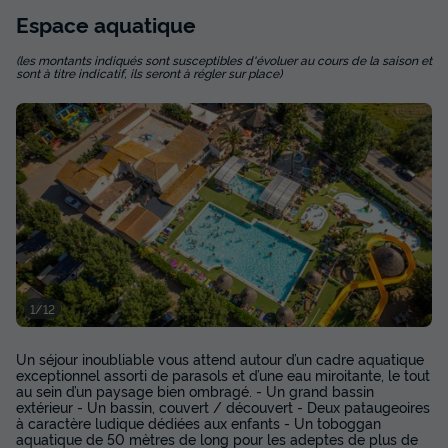
Espace
aquatique
(les montants indiqués sont susceptibles d'évoluer au cours de la saison et
sont à titre indicatif, ils seront à régler sur place)
MOBILHOME 7 personnes - Evasion+ 7
personnes 2 chambres 28m²
Surface
Adultes
Chambres
Salle de bain
28m²
7
2
1
Climatisation
Animaux autorisés *
Cafetière
1/12
Réfrigérateur
Salon de jardin
+ 3
Un séjour inoubliable vous attend autour d’un cadre aquatique
exceptionnel assorti de parasols et d’une eau miroitante, le tout
MOBILHOME 7 personnes - Evasion+ 7 personnes 2
au sein d’un paysage bien ombragé. - Un grand bassin
chambres 28m²
extérieur - Un bassin, couvert / découvert - Deux pataugeoires
à caractère ludique dédiées aux enfants - Un toboggan
du
30/08/2026
au
06/09/2026
aquatique de 50 mètres de long pour les adeptes de plus de
Modifier les dates