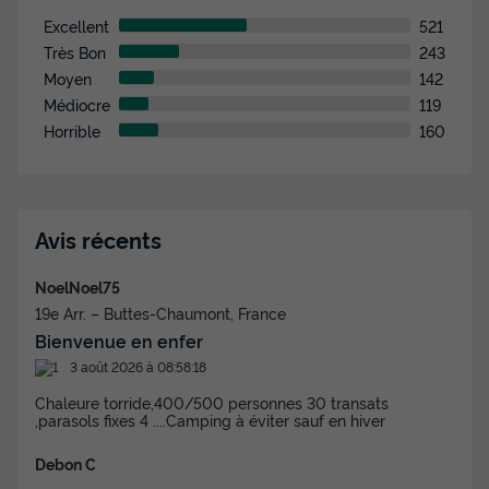
-10%
327,60 €
d'économie
Excellent
521
Prix de comparaison
Très Bon
243
Moyen
142
Voir les disponibilités
Médiocre
119
Horrible
160
Avis récents
NoelNoel75
19e Arr. – Buttes-Chaumont, France
MOBILHOME 6 personnes - Evasion+ 6
Bienvenue en enfer
personnes 2 chambres 28m²
3 août 2026 à 08:58:18
Surface
Adultes
Chambres
Salle de bain
Chaleure torride,400/500 personnes 30 transats
28m²
6
2
1
,parasols fixes 4 ....Camping à éviter sauf en hiver
Climatisation
Animaux autorisés *
Voir le plan 2D
Debon C
Cafetière
Réfrigérateur
Salon de jardin