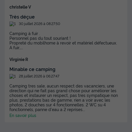
christelle V
Très déçue
MOBILHOME 7 personnes - Evasion+ 7
personnes 2 chambres 28m²
30 juillet 2026 à 08:27:50
Surface
Adultes
Chambres
Salle de bain
Camping à fuir .
28m²
7
2
1
Personnel pas du tout souriant !
Propreté du mobilhome à revoir et matériel défectueux.
A fuir…..
Climatisation
Animaux autorisés *
Voir le plan 2D
Cafetière
Réfrigérateur
Salon de jardin
+ 3
Virginie R
Minable ce camping
28 juillet 2026 à 06:27:47
MOBILHOME 7 personnes - Evasion+ 7 personnes 2
chambres 28m²
Camping tres sale, aucun respect des vacanciers, une
direction qui ne fait pas grand chose pour améliorer les
du
30/08/2026
au
06/09/2026
choses et instaurer un respect, pas tres sympatique non
Modifier les dates
plus, prestations bas de gamme, rien a voir avec les
Meilleur prix pour 7 nuits
photos, 2 douches sur 4 fonctionnelles. 2 WC su 4
fonctionnels, panne d'eau a 2 reprises
...
364 €
-10%
En savoir plus
327,60 €
d'économie
Prix de comparaison