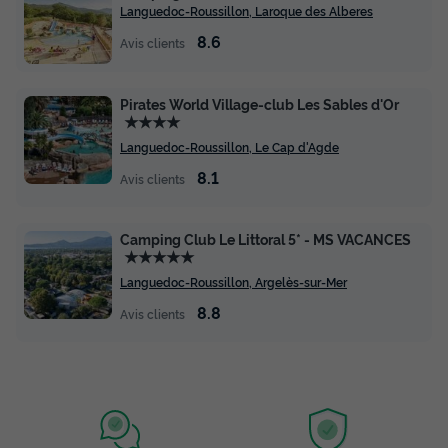
MOBILHOME 8 personnes - Mobil-home
Languedoc-Roussillon, Laroque des Alberes
Loisir+ 6 personnes 3 chambres 30m²
8.6
Avis clients
Surface
Adultes
Chambres
Salle de bain
30m²
8
3
1
Pirates World Village-club Les Sables d'Or
Climatisation
Animaux autorisés *
Cafetière
★★★★
Réfrigérateur
Salon de jardin
+ 3
Languedoc-Roussillon, Le Cap d'Agde
8.1
Avis clients
MOBILHOME 8 personnes - Mobil-home Loisir+ 6
personnes 3 chambres 30m²
Camping Club Le Littoral 5* - MS VACANCES
du
30/08/2026
au
06/09/2026
★★★★★
Modifier les dates
Languedoc-Roussillon, Argelès-sur-Mer
Meilleur prix pour 7 nuits
8.8
Avis clients
434 €
-10%
390,60 €
d'économie
Prix de comparaison
Voir les disponibilités