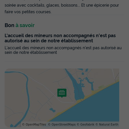
soirée avec cocktails, glaces, boissons... Et une épicerie pour
faire vos petites courses.
Bon
à savoir
L'accueil des mineurs non accompagnés n'est pas
autorisé au sein de notre établissement
L'accueil des mineurs non accompagnés n'est pas autorisé au
sein de notre établissement
MOBILHOME 4 personnes - Cocoon+ 4
personnes 2 chambres 23m²
Surface
Adultes
Chambres
Salle de bain
23m²
4
2
1
Climatisation
Animaux autorisés *
Voir le plan 2D
Cafetière
Réfrigérateur
Salon de jardin
+ 3
MOBILHOME 4 personnes - Cocoon+ 4 personnes 2