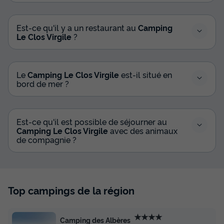
MOBILHOME 7 personnes - Evasion+ 7 personnes 2
chambres 28m²
Est-ce qu'il y a un restaurant au
Camping
du
30/08/2026
au
06/09/2026
Le Clos Virgile
?
Modifier les dates
Meilleur prix pour 7 nuits
364 €
-10%
327,60 €
Le
Camping Le Clos Virgile
est-il situé en
d'économie
bord de mer ?
Prix de comparaison
Voir les disponibilités
Est-ce qu'il est possible de séjourner au
Camping Le Clos Virgile
avec des animaux
de compagnie ?
Top campings de la région
★★★★
Camping des Albères