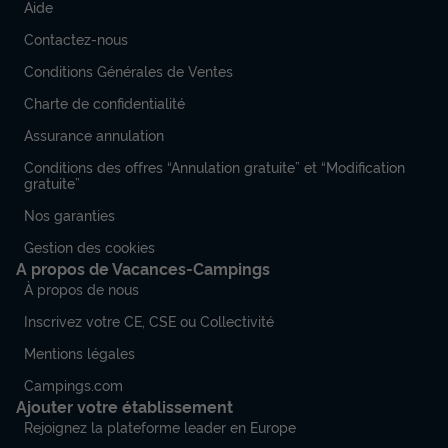
Aide
Modifier les dates
Meilleur prix pour 7 nuits
Contactez-nous
Conditions Générales de Ventes
434 €
-10%
390,60 €
d'économie
Charte de confidentialité
Prix de comparaison
Assurance annulation
Voir les disponibilités
Conditions des offres “Annulation gratuite” et “Modification
gratuite”
Nos garanties
Gestion des cookies
A propos de Vacances-Campings
À propos de nous
Inscrivez votre CE, CSE ou Collectivité
Mentions légales
Campings.com
MOBILHOME 8 personnes - Loisir+ 8
Ajouter votre établissement
personnes 3 chambres 30m²
Rejoignez la plateforme leader en Europe
Surface
Adultes
Chambres
Salle de bain