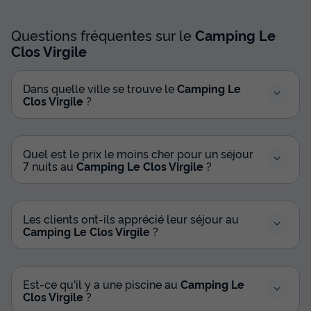
Voir les disponibilités
Questions fréquentes sur le
Camping Le
Clos Virgile
Dans quelle ville se trouve le
Camping Le
Clos Virgile
?
Quel est le prix le moins cher pour un séjour
7 nuits au
Camping Le Clos Virgile
?
MOBILHOME 7 personnes - Evasion+ 7
personnes 2 chambres 28m²
Surface
Adultes
Chambres
Salle de bain
Les clients ont-ils apprécié leur séjour au
28m²
7
2
1
Camping Le Clos Virgile
?
Climatisation
Animaux autorisés *
Voir le plan 2D
Cafetière
Réfrigérateur
Salon de jardin
+ 3
Est-ce qu'il y a une piscine au
Camping Le
Clos Virgile
?