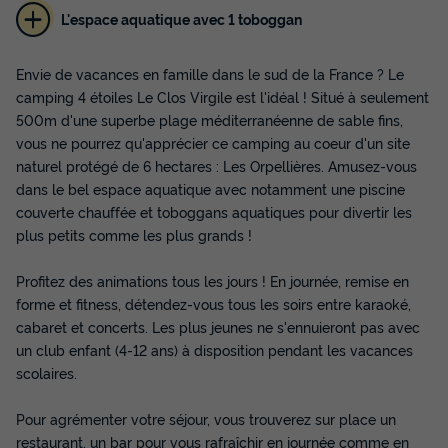
L'espace aquatique avec 1 toboggan
MOBILHOME 4 personnes - Cocoon+ 4
personnes 1 chambre 18m²
Envie de vacances en famille dans le sud de la France ? Le
Surface
Adultes
Chambres
Salle de bain
camping 4 étoiles Le Clos Virgile est l'idéal ! Situé à seulement
18m²
4
1
1
500m d'une superbe plage méditerranéenne de sable fins,
vous ne pourrez qu'apprécier ce camping au coeur d'un site
Climatisation
Animaux autorisés *
Voir le plan 2D
naturel protégé de 6 hectares : Les Orpellières. Amusez-vous
Cafetière
Réfrigérateur
Salon de jardin
+ 3
dans le bel espace aquatique avec notamment une piscine
couverte chauffée et toboggans aquatiques pour divertir les
plus petits comme les plus grands !
MOBILHOME 4 personnes - Cocoon+ 4 personnes 1
chambre 18m²
Profitez des animations tous les jours ! En journée, remise en
du
30/08/2026
au
06/09/2026
forme et fitness, détendez-vous tous les soirs entre karaoké,
Modifier les dates
cabaret et concerts. Les plus jeunes ne s'ennuieront pas avec
Meilleur prix pour 7 nuits
un club enfant (4-12 ans) à disposition pendant les vacances
286 €
-10%
scolaires.
257,40 €
d'économie
Prix de comparaison
Pour agrémenter votre séjour, vous trouverez sur place un
restaurant, un bar pour vous rafraîchir en journée comme en
Voir les disponibilités