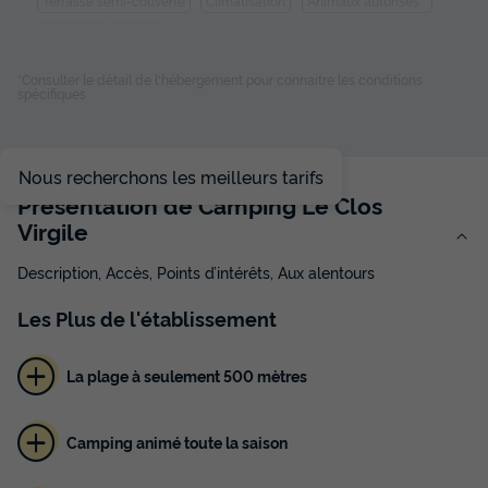
Terrasse semi-couverte
Climatisation
Animaux autorisés *
Cafetière
Réfrigérateur
+ 4
*Consulter le détail de l'hébergement pour connaitre les conditions
spécifiques
MOBILHOME 6 personnes - 3 chambres - TV - CLIM
du
29/08/2026
au
05/09/2026
Modifier les dates
Nous recherchons les meilleurs tarifs
Meilleur prix pour 7 nuits
Présentation de Camping Le Clos
359 €
Virgile
Voir les disponibilités
Description, Accès, Points d’intérêts, Aux alentours
Les
Plus
de l'établissement
La plage à seulement 500 mètres
Camping animé toute la saison