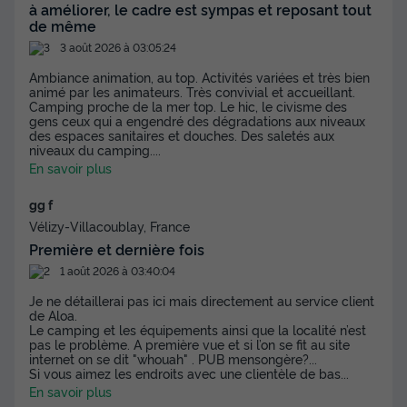
+ 3
à améliorer, le cadre est sympas et reposant tout
de même
3 août 2026 à 03:05:24
MOBILHOME 6 personnes - Evasion+ 6 personnes 2
Ambiance animation, au top. Activités variées et très bien
chambres 28m²
animé par les animateurs. Très convivial et accueillant.
du
30/08/2026
au
06/09/2026
Camping proche de la mer top. Le hic, le civisme des
Modifier les dates
gens ceux qui a engendré des dégradations aux niveaux
des espaces sanitaires et douches. Des saletés aux
Meilleur prix pour 7 nuits
niveaux du camping.
...
En savoir plus
364 €
-10%
327,60 €
d'économie
gg f
Prix de comparaison
Vélizy-Villacoublay, France
Voir les disponibilités
Première et dernière fois
1 août 2026 à 03:40:04
Je ne détaillerai pas ici mais directement au service client
de Aloa.
Le camping et les équipements ainsi que la localité n’est
pas le problème. A première vue et si l’on se fit au site
internet on se dit "whouah" . PUB mensongère?...
Si vous aimez les endroits avec une clientèle de bas
...
En savoir plus