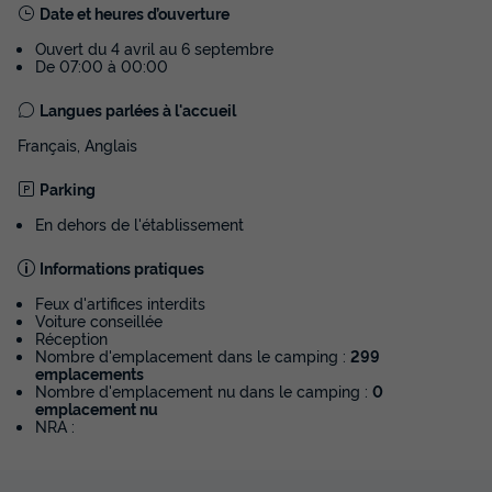
personnes 2 chambres 23m²
Date et heures d’ouverture
Surface
Adultes
Chambres
Salle de bain
Ouvert du 4 avril au 6 septembre
23m²
6
2
1
De 07:00 à 00:00
Climatisation
Animaux autorisés *
Voir le plan 2D
Langues parlées à l'accueil
Cafetière
Réfrigérateur
Salon de jardin
+ 3
Français, Anglais
Parking
MOBILHOME 6 personnes - Evasion+ 6 personnes 2
En dehors de l'établissement
chambres 23m²
du
30/08/2026
au
06/09/2026
Informations pratiques
Modifier les dates
Meilleur prix pour 7 nuits
Feux d'artifices interdits
Voiture conseillée
Réception
346 €
-10%
311,40 €
Nombre d'emplacement dans le camping :
299
d'économie
emplacements
Prix de comparaison
Nombre d'emplacement nu dans le camping :
0
emplacement nu
Voir les disponibilités
NRA :