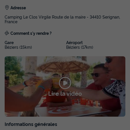
chambres 23m²
Adresse
du
30/08/2026
au
06/09/2026
Modifier les dates
Camping Le Clos Virgile Route de la maïre - 34410 Serignan,
France
Meilleur prix pour 7 nuits
318 €
Comment s'y rendre ?
-10%
286,20 €
d'économie
Gare
Aéroport
Prix de comparaison
Béziers (15km)
Béziers (17km)
Voir les disponibilités
Lire la vidéo
MOBILHOME 6 personnes - Evasion+ 6
Informations générales