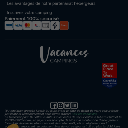
30m²
8
3
1
Les avantages de notre partenariat hébergeurs
Inscrivez votre camping
Climatisation
Animaux autorisés *
Voir le plan 2D
Paiement 100% sécurisé
Cafetière
Réfrigérateur
Salon de jardin
+ 3
MOBILHOME 8 personnes - Loisir+ 8 personnes 3 chambres
30m²
du
30/08/2026
au
06/09/2026
Modifier les dates
Meilleur prix pour 7 nuits
462 €
-10%
415,80 €
d'économie
Prix de comparaison
Voir les disponibilités
(1) Annulation gratuite jusqu’à 30 jours avant la date de début de votre séjour (sans
justificatif et remboursement sous forme d'avoir).
Voir les conditions
(2) Réservez pour 1€ : offre valable sur les dates de séjour entre le 04/07/2026 et le
23/08/2026 inclus, en payant un acompte de 1€ sur le montant de l’hébergement
(hors frais de dossier, d’assurance et de traitement) puis un règlement en 3
échéances. Important : le paiement final de votre séjour est dû au plus tard 30 jours