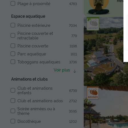
Réserv
Plage à proximité
4783
Espace aquatique
Piscine extérieure
7034
Piscine couverte et
779
rétractable
Piscine couverte
3198
Parc aquatique
1611
Toboggans aquatiques
3736
Voir plus
Animations et clubs
Club et animations
6739
enfants
Club et animations ados
2732
Soirée animées ou à
3595
thème
Discothèque
1202