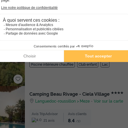
ez sereinement votre prochain séjour grâce à l'annulation gratuite ju
Village Vacances Bel-Air Village Les Demeu
Auvergne
Saint Remy Sur Durolle
-
Voir sur la c
Avis TripAdvisor
Avis clients
8.7
39 avis
/10
Piscine intérieure chauffée
Club enfant
Lac
★★★★
Camping Beau Rivage - Ciela Village
Languedoc-roussillon
Meze
-
Voir sur la carte
Avis TripAdvisor
Avis clients
8.4
21 avis
/10