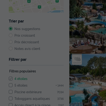
Trier par
Nos suggestions
Prix croissant
Prix décroissant
Notes avis client
Filtrer par
Filtres populaires
4 étoiles
5 étoiles
+ 1444
Piscine extérieure
7034
Toboggans aquatiques
3736
Accès direct à la plage
1197