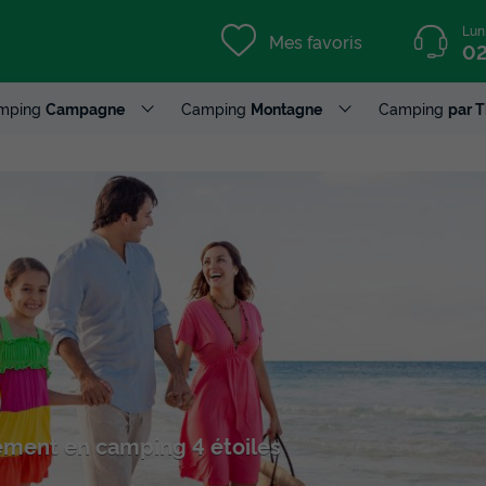
Lun
Mes favoris
02
mping
Campagne
Camping
Montagne
Camping
par 
ement en camping 4 étoiles