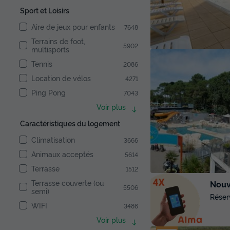
Sport et Loisirs
Aire de jeux pour enfants
7648
Terrains de foot,
5902
multisports
Tennis
2086
Location de vélos
4271
Ping Pong
7043
Voir plus
Caractéristiques du logement
Climatisation
3666
Animaux acceptés
5614
Terrasse
1512
Terrasse couverte (ou
Nouve
5506
semi)
Réser
WIFI
3486
Voir plus