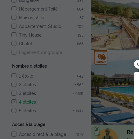
237
Hébergement Toilé
664
Maison, Villa
87
Appartement, Studio
209
Tiny House
195
Chalet
686
Logement de groupe
Nombre d'étoiles
1 étoile
+ 42
2 étoiles
+ 562
3 étoiles
+ 6691
4 étoiles
5 étoiles
+ 1444
Accès à la plage
Réser
Accès direct à la plage
1197