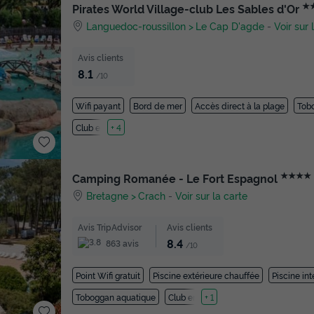
★
Pirates World Village-club Les Sables d'Or
Languedoc-roussillon
Le Cap D'agde
-
Voir sur 
Avis clients
8.1
/10
Wifi payant
Bord de mer
Accès direct à la plage
Tob
Club enfant
+ 4
★★★★
Camping Romanée - Le Fort Espagnol
Bretagne
Crach
-
Voir sur la carte
Avis TripAdvisor
Avis clients
8.4
863 avis
/10
Point Wifi gratuit
Piscine extérieure chauffée
Piscine in
Toboggan aquatique
Club enfant
+ 1