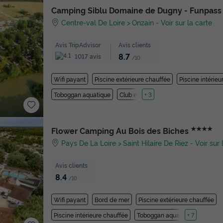
Camping Siblu Domaine de Dugny - Funpass
Centre-val De Loire
Onzain
-
Voir sur la carte
Avis TripAdvisor
Avis clients
8.7
1017 avis
/10
Wifi payant
Piscine extérieure chauffée
Piscine intérie
Toboggan aquatique
Club enfant
+ 3
★★★★
Flower Camping Au Bois des Biches
Pays De La Loire
Saint Hilaire De Riez
-
Voir sur 
Avis clients
8.4
/10
Wifi payant
Bord de mer
Piscine extérieure chauffée
Piscine intérieure chauffée
Toboggan aquatique
+ 7