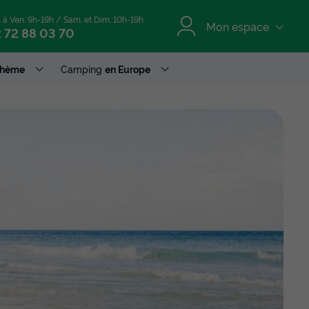
. à Ven. 9h-19h / Sam. et Dim. 10h-19h
Mon espace
 72 88 03 70
Thème
Camping
en Europe