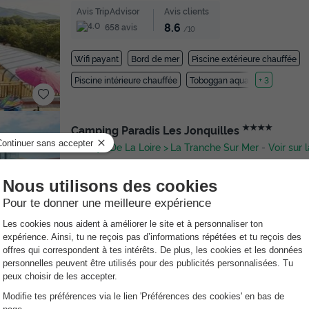
Avis TripAdvisor
Avis clients
8.6
658 avis
/10
Wifi payant
Bord de mer
Piscine extérieure chauffée
Piscine intérieure chauffée
Toboggan aquatique
+ 3
★★★★
Camping Paradis Les Jonquilles
Pays De La Loire
La Tranche Sur Mer
-
Voir sur 
Avis TripAdvisor
Avis clients
8.5
373 avis
/10
Bord de mer
Piscine intérieure chauffée
Toboggan aqua
Club enfant
Espace fitness intérieure
vez l'esprit tranquille avec l'Annulation Gratuite !