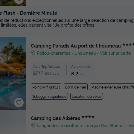
e Flash - Dernière Minute
tez de réductions exceptionnelles sur une large sélection de campings
 limitées, elles partent vite !
Je profite des offres !
★★★
Camping Paradis Au port de l'houmeau
Poitou-charentes
L'houmeau
-
Voir sur la carte
Avis TripAdvisor
Avis clients
8.2
569 avis
/10
Point Wifi gratuit
Bord de mer
Piscine extérieure chauff
Toboggan aquatique
Location de vélos
★★★★
Camping des Albères
Languedoc-roussillon
Laroque Des Alberes
-
Vo