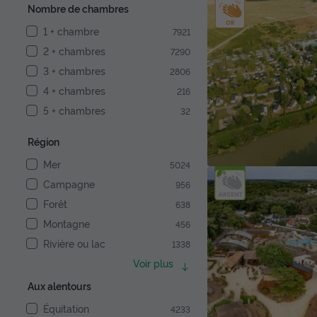
Nombre de chambres
1 + chambre
7921
2 + chambres
7290
3 + chambres
2806
4 + chambres
216
5 + chambres
32
Région
Mer
5024
Campagne
956
Forêt
638
Montagne
456
Rivière ou lac
1338
Voir plus
Aux alentours
Équitation
4233