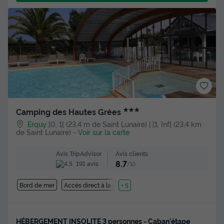
★★★
Camping des Hautes Grées
Erquy
]0, 1[ (23,4 m de Saint Lunaire) | [1, Inf[ (23,4 km
de Saint Lunaire)
-
Voir sur la carte
Avis clients
Avis TripAdvisor
8.7
191 avis
/10
Bord de mer
Accès direct à la plage
+ 5
HÉBERGEMENT INSOLITE 3 personnes - Caban'étape