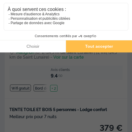
★★★★
Camping Le Vallon aux Merlettes
Matignon
]0, 1[ (14,5 m de Saint Lunaire) | [1, Inf[ (14,5
km de Saint Lunaire)
-
Voir sur la carte
Avis clients
9.4
/10
Wifi gratuit
Bord de mer
+ 2
TENTE TOILE ET BOIS 5 personnes - Lodge confort
Meilleur prix pour 7 nuits
379 €