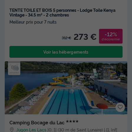
TENTE TOILE ET BOIS 5 personnes - Lodge Toile Kenya
Vintage - 34.5 m² - 2 chambres
Meilleur prix pour 7 nuits
-12%
273 €
312 €
d'économie
Voir les hébergements
★★★★
Camping Bocage du Lac
Jugon Les Lacs
]0, 1[ (30 m de Saint Lunaire) | [1, Inf[