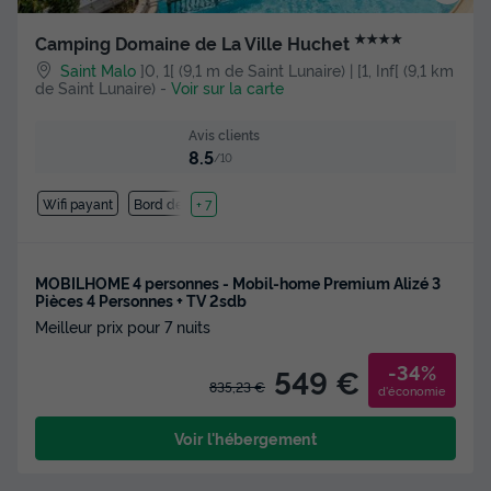
★★★★
Camping Domaine de La Ville Huchet
Saint Malo
]0, 1[ (9,1 m de Saint Lunaire) | [1, Inf[ (9,1 km
de Saint Lunaire)
-
Voir sur la carte
Avis clients
8.5
/10
Wifi payant
Bord de mer
+ 7
MOBILHOME 4 personnes - Mobil-home Premium Alizé 3
Pièces 4 Personnes + TV 2sdb
Meilleur prix pour 7 nuits
-34%
549 €
835,23 €
d'économie
Voir l'hébergement