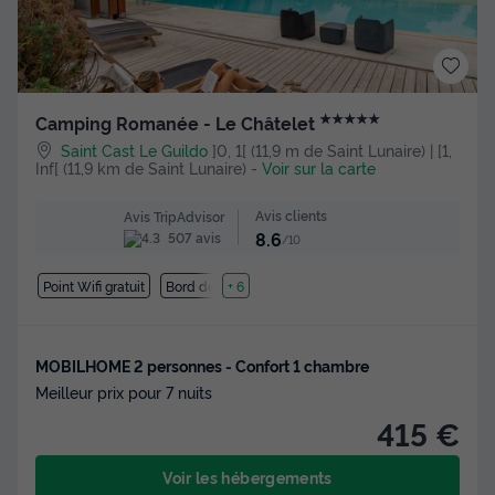
★★★★★
Camping Romanée - Le Châtelet
Saint Cast Le Guildo
]0, 1[ (11,9 m de Saint Lunaire) | [1,
Inf[ (11,9 km de Saint Lunaire)
-
Voir sur la carte
Avis clients
Avis TripAdvisor
8.6
507 avis
/10
Point Wifi gratuit
Bord de mer
+ 6
MOBILHOME 2 personnes - Confort 1 chambre
Meilleur prix pour 7 nuits
415 €
Voir les hébergements