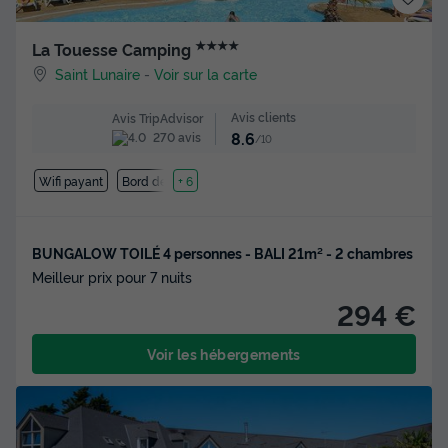
★★★★
La Touesse Camping
Saint Lunaire
-
Voir sur la carte
Avis clients
Avis TripAdvisor
8.6
270 avis
/10
Wifi payant
Bord de mer
+ 6
BUNGALOW TOILÉ 4 personnes - BALI 21m² - 2 chambres
Meilleur prix pour 7 nuits
294 €
Voir les hébergements