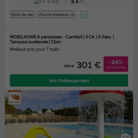
8.4
41 avis
/10
Bord de mer
Piscine intérieure chauffée
+ 1
MOBILHOME 6 personnes - Comfort | 3 Ch. | 6 Pers. |
Terrasse surélevée | Clim.
Meilleur prix pour 7 nuits
-24%
301 €
399 €
d'économie
Voir l'hébergement