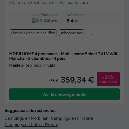
(30 km de Saint Lunaire)
-
Voir sur la carte
Avis clients
Avis TripAdvisor
8.4
609 avis
/10
Piscine extérieure chauffée
Toboggan aquatique
+ 3
MOBILHOME 4 personnes - Mobil-home Select TV LV Wifi
Plancha - 2 chambres - 4 pers.
Meilleur prix pour 7 nuits
-21%
359,34 €
458 €
d'économie
Voir les hébergements
Suggestions de recherche :
Campings en Morbihan
Campings en Finistère
Campings en Côtes-d'Armor