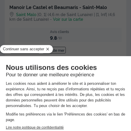
Manoir Le Castel et Beaumaris - Saint-Malo
Saint Malo
]0, 1[ (4,6 m de Saint Lunaire) | [1, Inf[ (4,6
km de Saint Lunaire)
-
Voir sur la carte
Avis clients
9.8
/10
Point Wifi gratuit
Bord de mer
APPARTEMENT 6 personnes - BEAUMARIS 4/6
PERSONNES 1ER ETAGE
Meilleur prix pour 7 nuits
365 €
Voir les hébergements