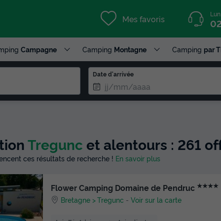
Lun
Mes favoris
02
mping
Campagne
Camping
Montagne
Camping
par 
Date d'arrivée
tion
Tregunc
et alentours : 261 o
luencent ces résultats de recherche !
En savoir plus
★★★★
Flower Camping Domaine de Pendruc
Bretagne
Tregunc
-
Voir sur la carte