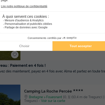
★★
Camping Les Myrtilles
Bretagne
Saint Yvi
]0, 1[ (13,4 m de Tregunc) | [1,
Tregunc)
-
Voir sur la carte
Avis clients
8.3
/10
Bord de mer
au : Paiement en 4 fois !
vez dès maintenant, payez en 4 fois avec Alma et partez en toute tran
★★★★
Camping La Roche Percée
Bretagne
Fouesnant
]0, 1[ (10,4 m de Tregunc) | 
Tregunc)
-
Voir sur la carte