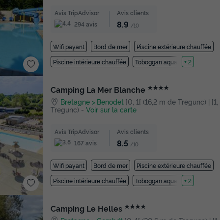
Avis TripAdvisor
Avis clients
8.9
294 avis
/10
Wifi payant
Bord de mer
Piscine extérieure chauffée
Piscine intérieure chauffée
Toboggan aquatique
+ 2
★★★★
Camping La Mer Blanche
Bretagne
Benodet
]0, 1[ (16,2 m de Tregunc) | [1,
Tregunc)
-
Voir sur la carte
Avis TripAdvisor
Avis clients
8.5
167 avis
/10
Wifi payant
Bord de mer
Piscine extérieure chauffée
Piscine intérieure chauffée
Toboggan aquatique
+ 2
★★★★
Camping Le Helles