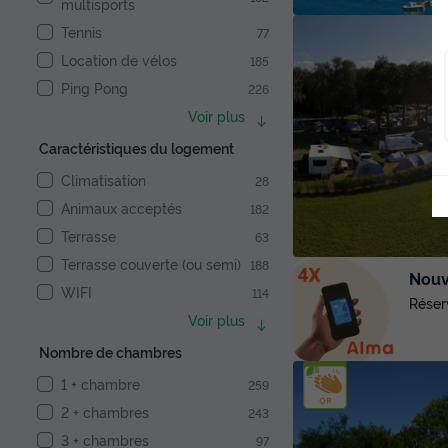
multisports
Tennis
77
Location de vélos
185
Ping Pong
226
Voir plus
Caractéristiques du logement
Climatisation
28
Animaux acceptés
182
Terrasse
63
Terrasse couverte (ou semi)
188
Nouve
WIFI
114
Réser
Voir plus
Nombre de chambres
1 + chambre
259
2 + chambres
243
3 + chambres
97