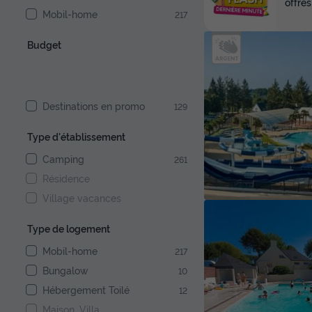
offres
Mobil-home
217
Budget
Destinations en promo
129
Type d'établissement
Camping
261
Résidence
Village vacances
Type de logement
Mobil-home
217
Bungalow
10
Hébergement Toilé
12
Maison, Villa