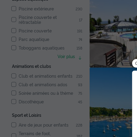
Piscine extérieure
230
Piscine couverte et
17
rétractable
Piscine couverte
191
Parc aquatique
74
Toboggans aquatiques
158
Voir plus
Animations et clubs
Club et animations enfants
210
Club et animations ados
93
Soirée animées ou à thème
75
Discothèque
45
Sport et Loisirs
Aire de jeux pour enfants
228
Terrains de foot,
182