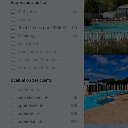
Eco-responsabilité
Clef verte
46
Ecolabel
Proche d'une gare (20km)
173
Qualidog
29
Accueil Vélo
Tourisme & Handicap
Destination d'excellence
Hébergement Pêche
Évaluation des clients
Sublime : 10
Sensationnel : 9+
46
Splendide : 8+
249
Superbe : 7+
249
Supérieur : 6+
254