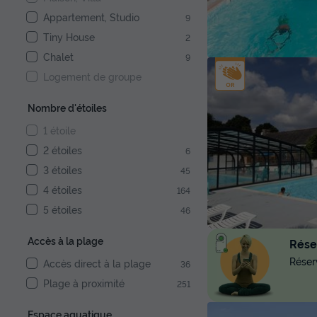
Appartement, Studio
9
Tiny House
2
Chalet
9
Logement de groupe
Nombre d'étoiles
1 étoile
2 étoiles
6
3 étoiles
45
4 étoiles
164
5 étoiles
46
Accès à la plage
Réser
Réserv
Accès direct à la plage
36
Plage à proximité
251
Espace aquatique