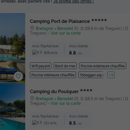
 limitées, elles partent vite !
Je profite des offres !
★★★★★
Camping Port de Plaisance
Bretagne
Benodet
]0, 1[ (18,9 m de Tregunc) | [1,
Tregunc)
-
Voir sur la carte
Avis TripAdvisor
Avis clients
8.8
829 avis
/10
Wifi payant
Bord de mer
Piscine extérieure chauffée
Piscine intérieure chauffée
Toboggan aquatique
+ 4
★★★★
Camping du Poulquer
Bretagne
Benodet
]0, 1[ (18,3 m de Tregunc) | [1,
Tregunc)
-
Voir sur la carte
Avis TripAdvisor
Avis clients
8.5
111 avis
/10