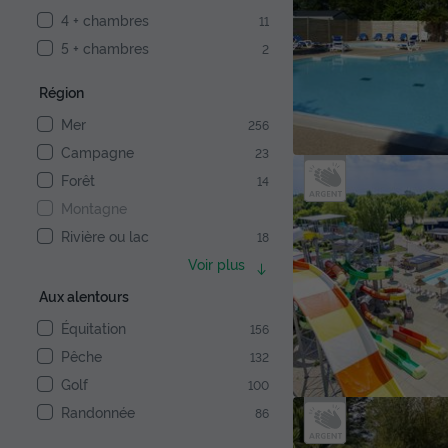
4 + chambres
11
5 + chambres
2
Région
Mer
256
Campagne
23
Forêt
14
Montagne
Rivière ou lac
18
Voir plus
Aux alentours
Équitation
156
Pêche
132
Golf
100
Randonnée
86