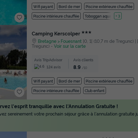
Wifi payant
Bord de mer
Piscine extérieure chauffée
Piscine intérieure chauffée
Toboggan aquatique
+ 3
★★★
Camping Kerscolper
Bretagne
Fouesnant
]0, 1[ (10,7 m de Tregunc) | 
Tregunc)
-
Voir sur la carte
Avis TripAdvisor
Avis clients
8.9
124 avis
/10
Wifi payant
Bord de mer
Piscine extérieure chauffée
Piscine intérieure chauffée
Club enfant
vez l'esprit tranquille avec l'Annulation Gratuite !
ez sereinement votre prochain séjour grâce à l'annulation gratuite ju