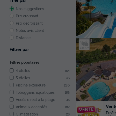
Trier par
Nos suggestions
Prix croissant
Prix décroissant
Notes avis client
Distance
Filtrer par
Filtres populaires
4 étoiles
164
5 étoiles
46
Piscine extérieure
230
Toboggans aquatiques
158
Accès direct à la plage
36
Vent
Animaux acceptés
182
Profi
Climatisation
28