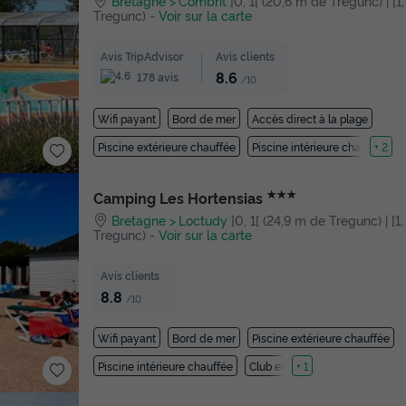
Bretagne
Combrit
]0, 1[ (20,6 m de Tregunc) | [1
Tregunc)
-
Voir sur la carte
Avis TripAdvisor
Avis clients
8.6
178 avis
/10
Wifi payant
Bord de mer
Accès direct à la plage
Piscine extérieure chauffée
Piscine intérieure chauffée
+ 2
★★★
Camping Les Hortensias
Bretagne
Loctudy
]0, 1[ (24,9 m de Tregunc) | [1
Tregunc)
-
Voir sur la carte
Avis clients
8.8
/10
Wifi payant
Bord de mer
Piscine extérieure chauffée
Piscine intérieure chauffée
Club enfant
+ 1