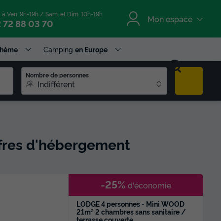
. à Ven. 9h-19h / Sam. et Dim. 10h-19h
Mon espace
 72 88 03 70
Thème
Camping
en Europe
Nombre de personnes
Indifférent
ffres d'hébergement
-25%
d'économie
LODGE 4 personnes - Mini WOOD
21m² 2 chambres sans sanitaire /
terrasse couverte