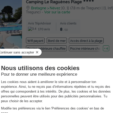
★★★★
Camping Le Raguènes Plage
Bretagne
Névez
]0, 1[ (7,8 m de Tregunc) | [1, In
Tregunc)
-
Voir sur la carte
Avis TripAdvisor
Avis clients
8
170 avis
/10
Wifi payant
Bord de mer
Accès direct à la plage
Piscine extérieure chauffée
Piscine intérieure chauffée
+ 4
Camping Vacances André Trigano - Poulmic
Bretagne
Benodet
]0, 1[ (17,7 m de Tregunc) | [1,
Tregunc)
-
Voir sur la carte
Avis TripAdvisor
Avis clients
8.1
4 avis
/10
Bord de mer