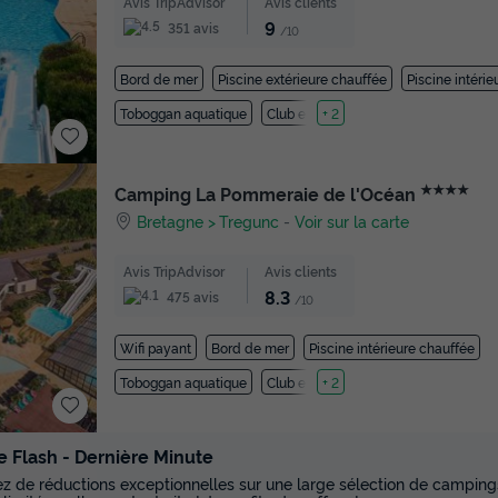
Avis TripAdvisor
Avis clients
9
351 avis
/10
Bord de mer
Piscine extérieure chauffée
Piscine intéri
Toboggan aquatique
Club enfant
+ 2
★★★★
Camping La Pommeraie de l'Océan
Bretagne
Tregunc
-
Voir sur la carte
Avis TripAdvisor
Avis clients
8.3
475 avis
/10
Wifi payant
Bord de mer
Piscine intérieure chauffée
Toboggan aquatique
Club enfant
+ 2
e Flash - Dernière Minute
tez de réductions exceptionnelles sur une large sélection de campings