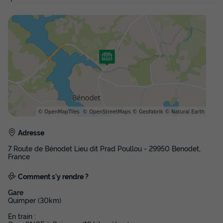
du
04/10/2026
au
11/10/2026
Modifier les dates
Meilleur prix pour 7 nuits
322 €
-21%
252 €
d'économie
Prix de comparaison
Voir les disponibilités
Adresse
7 Route de Bénodet Lieu dit Prad Poullou - 29950 Benodet,
France
Comment s'y rendre ?
Gare
MOBILHOME 4 personnes - Mobil-home |
Quimper (30km)
Classic | 2 Ch. | 4 Pers. | Terrasse surélevée
En train :
| Toit terrasse | 1 SDB | TV