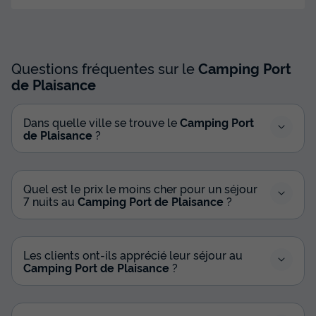
Meilleur prix pour 7 nuits
497 €
-23%
378 €
d'économie
Prix de comparaison
Questions fréquentes sur le
Camping Port
de Plaisance
Voir les disponibilités
Dans quelle ville se trouve le
Camping Port
de Plaisance
?
Quel est le prix le moins cher pour un séjour
7 nuits au
Camping Port de Plaisance
?
MOBILHOME 5 personnes - Premium | 2
Les clients ont-ils apprécié leur séjour au
Ch. | 5 Pers. | Terrasse Surélevée | TV
Camping Port de Plaisance
?
Annulation gratuite
Surface
Adultes
Chambres
Salle de bain