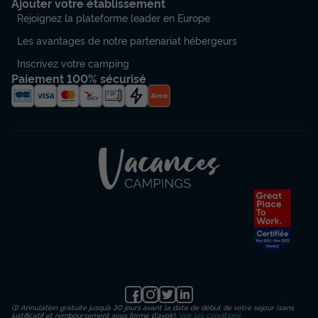
Ajouter votre établissement
Rejoignez la plateforme leader en Europe
Les avantages de notre partenariat hébergeurs
Inscrivez votre camping
Paiement 100% sécurisé
MOBILHOME 6 personnes - Chalet |
Ultimate | 3 Ch. | 6 Pers. | Terrasse
surélevée | TV
Annulation gratuite
Récent
Surface
Adultes
Chambres
Salle de bain
35m²
6
3
1
Terrasse semi-couverte
Animaux autorisés *
Cafetière
Lave-vaisselle
Congélateur
+ 4
(1) Annulation gratuite jusqu’à 30 jours avant la date de début de votre séjour (sans
MOBILHOME 6 personnes - Chalet | Ultimate | 3 Ch. | 6
justificatif et remboursement sous forme d'avoir).
Voir les conditions