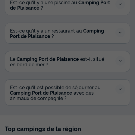
Est-ce qu'il y a une piscine au
Camping Port
30m²
5
2
1
de Plaisance
?
Terrasse semi-couverte
Animaux autorisés *
Cafetière
Lave-vaisselle
Congélateur
+ 4
Est-ce qu'il y a un restaurant au
Camping
Port de Plaisance
?
MOBILHOME 5 personnes - Premium | 2 Ch. | 5 Pers. |
Terrasse Surélevée | TV
Le
Camping Port de Plaisance
est-il situé
du
26/09/2026
au
03/10/2026
en bord de mer ?
Modifier les dates
Meilleur prix pour 7 nuits
567 €
-29%
399 €
Est-ce qu'il est possible de séjourner au
d'économie
Camping Port de Plaisance
avec des
Prix de comparaison
animaux de compagnie ?
Voir les disponibilités
Top campings de la région