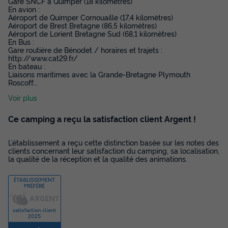
Gare SNCF à Quimper (18 kilomètres)
En avion :
Annulation gratuite
Aéroport de Quimper Cornouaille (17,4 kilomètres)
Aéroport de Brest Bretagne (86,5 kilomètres)
Surface
Adultes
Chambres
Salle de bain
Aéroport de Lorient Bretagne Sud (68,1 kilomètres)
36m²
4
2
1
En Bus :
Gare routière de Bénodet / horaires et trajets :
http://www.cat29.fr/
Terrasse semi-couverte
Animaux autorisés *
Cafetière
En bateau :
Liaisons maritimes avec la Grande-Bretagne Plymouth
Congélateur
Réfrigérateur
+ 3
Roscoff
...
Voir plus
MOBILHOME 4 personnes - Mobil-home | Classic | 2 Ch. | 4
Ce camping a reçu la satisfaction client Argent !
Pers. | Terrasse surélevée | Toit terrasse | 1 SDB | TV
du
04/10/2026
au
11/10/2026
L’établissement a reçu cette distinction basée sur les notes des
Modifier les dates
clients concernant leur satisfaction du camping, sa localisation,
Meilleur prix pour 7 nuits
la qualité de la réception et la qualité des animations.
378 €
-24%
287 €
d'économie
Prix de comparaison
Voir les disponibilités