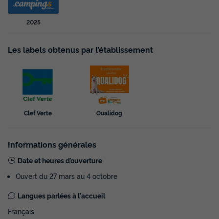
2025
Les labels obtenus par l’établissement
MOBILHOME 6 personnes - Mobil-home |
Comfort | 2 Ch. | 4/6 Pers. | Terrasse
Clef Verte
Qualidog
surélevée | Clim. | TV
Annulation gratuite
Informations générales
Surface
Adultes
Enfants
Chambres
Salle de bain
Date et heures d’ouverture
32m²
4
2
2
1
Ouvert du 27 mars au 4 octobre
Terrasse couverte
Animaux autorisés *
Cafetière
Langues parlées à l'accueil
Congélateur
Réfrigérateur
+ 3
Français