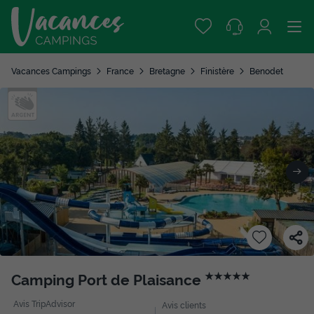
Vacances Campings
France
Bretagne
Finistère
Benodet
Camping Port de Plaisance
★★★★★
Avis TripAdvisor
Avis clients