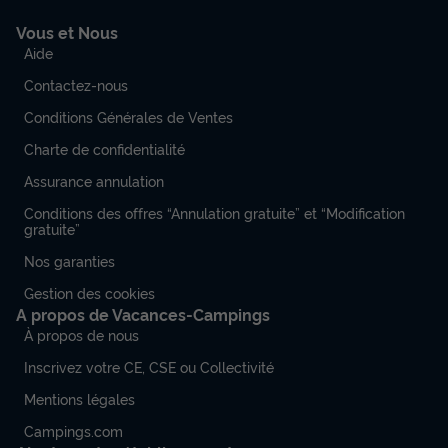
Surface
Adultes
Chambres
Salle de bain
Vous et Nous
35m²
6
3
1
Aide
Contactez-nous
Terrasse semi-couverte
Voir le plan 2D
Conditions Générales de Ventes
Animaux autorisés *
Cafetière
Congélateur
Réfrigérateur
+ 3
Charte de confidentialité
Assurance annulation
MOBILHOME 6 personnes - Premium | 3 Ch. | 6 Pers. |
Terrasse surélevée | TV
Conditions des offres “Annulation gratuite” et “Modification
gratuite”
du
26/09/2026
au
03/10/2026
Modifier les dates
Nos garanties
Meilleur prix pour 7 nuits
Gestion des cookies
595 €
A propos de Vacances-Campings
-29%
420 €
d'économie
À propos de nous
Prix de comparaison
Inscrivez votre CE, CSE ou Collectivité
Voir les disponibilités
Mentions légales
Campings.com