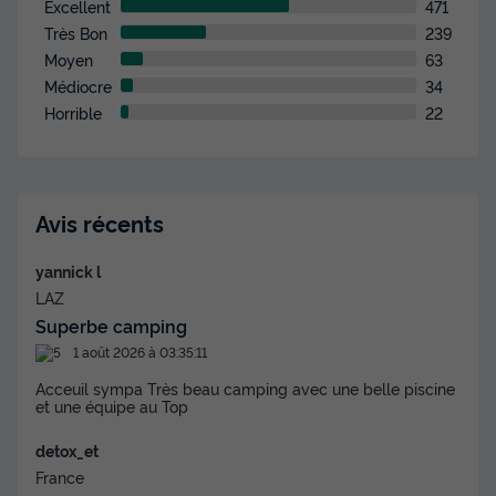
441 €
Excellent
471
-23%
336 €
d'économie
Très Bon
239
Prix de comparaison
Moyen
63
Médiocre
34
Voir les disponibilités
Horrible
22
Avis récents
yannick l
LAZ
Superbe camping
MOBILHOME 6 personnes - Mobil-home |
1 août 2026 à 03:35:11
Comfort | 3 Ch. | 6 Pers. | Terrasse simple
Acceuil sympa Très beau camping avec une belle piscine
et une équipe au Top
Annulation gratuite
Surface
Adultes
Chambres
Salle de bain
detox_et
30m²
6
3
1
France