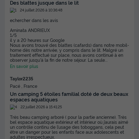
Des blattes jusque dans le lit
Animaux autorisés *
Cafetière
Congélateur
Réfrigérateur
24 juillet 2026 à 10:36:48
Salon de jardin
+ 1
echercher dans les avis
Aminata ANDRIEUX
1/5
MOBILHOME 6 personnes - Mobil-home | Comfort | 3 Ch. |
il y a 20 heures sur Google
6 Pers. | Terrasse simple
Nous avons trouvé des blattes (cafards) dans notre mobil-
du
22/10/2026
au
29/10/2026
home dès notre arrivée, y compris dans le lit. Malgré un
traitement effectué sur place, nous avons continué à en
Modifier les dates
observer jusqu'à la fin de notre séjour. La seule
...
Meilleur prix pour 7 nuits
En savoir plus
469 €
-23%
357 €
Taylor2235
d'économie
Pacé , France
Prix de comparaison
Un camping 5 étoiles familial doté de deux beaux
Voir les disponibilités
espaces aquatiques
22 juillet 2026 à 15:41:25
Très beau camping arboré ( pour la partie ancienne). Très
bel espace aquatique extérieur et intérieur où j’aurais aimé
un contrôle continu de l’usage des toboggans, cela peut
être un danger pour les enfants face aux adolescents et
adultes irrespectueux.