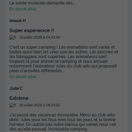
La soirée musicale dansante des
...
En savoir plus
Anouk H
Super expérience !!
MOBILHOME 6 personnes - Mobil-home |
Comfort | 3 Ch. | 6 Pers. | Terrasse
19 juillet 2026 à 04:33:46
surélevée | TV
C'est un super camping ! Les animations sont variés et
toutes aussi bien les unes que les autres. Les piscines et
Annulation gratuite
les toboggans sont superbes. Les animateurs sont
toujours là pour animer le camping et nous amuser
Surface
Adultes
Chambres
Salle de bain
notamment l'animateur Jules du club ado qui proposait
35m²
6
3
1
plein d'activités différentes,
...
En savoir plus
Terrasse semi-couverte
Animaux autorisés *
Cafetière
Jade C
Congélateur
Réfrigérateur
+ 3
Extrême
18 juillet 2026 à 06:23:25
MOBILHOME 6 personnes - Mobil-home | Comfort | 3 Ch. |
6 Pers. | Terrasse surélevée | TV
J'ai passé des vacances incroyable. Merci au club ado
donc Jules pour les fous rires tous les jours et la bonne
du
07/10/2026
au
14/10/2026
humeur. On oublie pas notre bianca qui venait nous voir
Modifier les dates
dès qu'elle pouvait. Incroyable camping.