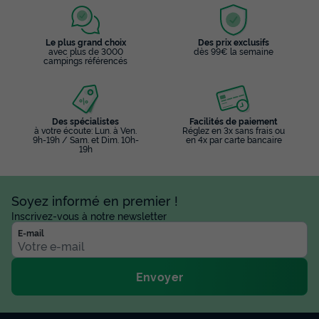
Modifier les dates
Meilleur prix pour 7 nuits
Le plus grand choix
Des prix exclusifs
avec plus de 3000
dès 99€ la semaine
532 €
-25%
campings référencés
399 €
d'économie
Prix de comparaison
Voir les disponibilités
Des spécialistes
Facilités de paiement
à votre écoute: Lun. à Ven.
Réglez en 3x sans frais ou
9h-19h / Sam. et Dim. 10h-
en 4x par carte bancaire
19h
Soyez informé en premier !
Inscrivez-vous à notre newsletter
E-mail
Envoyer
MOBILHOME 6 personnes - Premium | 3
Ch. | 6 Pers. | Terrasse surélevée | TV
Annulation gratuite