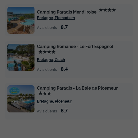
★★★★
Camping Paradis Mer d'Iroise
Bretagne, Plomodiern
8.7
Avis clients
MOBILHOME 6 personnes - Mobil-home |
Camping Romanée - Le Fort Espagnol
Comfort | 3 Ch. | 6 Pers. | Terrasse
★★★★
surélevée | Clim. | TV
Bretagne, Crach
Annulation gratuite
8.4
Avis clients
Surface
Adultes
Chambres
Salle de bain
35m²
6
3
1
Camping Paradis - La Baie de Ploemeur
★★★
Terrasse semi-couverte
Animaux autorisés *
Cafetière
Bretagne, Ploemeur
Congélateur
Réfrigérateur
+ 3
8.7
Avis clients
MOBILHOME 6 personnes - Mobil-home | Comfort | 3 Ch. |
6 Pers. | Terrasse surélevée | Clim. | TV
du
22/10/2026
au
29/10/2026