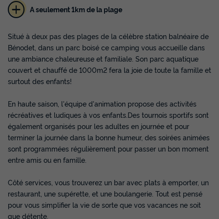
A seulement 1km de la plage
Situé à deux pas des plages de la célèbre station balnéaire de
Bénodet, dans un parc boisé ce camping vous accueille dans
une ambiance chaleureuse et familiale. Son parc aquatique
couvert et chauffé de 1000m2 fera la joie de toute la famille et
MOBILHOME 5 personnes - Mobil-home |
surtout des enfants!
Classic | 2 Ch. | 5 Pers. | Terrasse simple | 1
SDB | TV
En haute saison, l'équipe d'animation propose des activités
Annulation gratuite
récréatives et ludiques à vos enfants.Des tournois sportifs sont
Surface
Adultes
Chambres
Salle de bain
également organisés pour les adultes en journée et pour
31m²
5
2
1
terminer la journée dans la bonne humeur, des soirées animées
sont programmées régulièrement pour passer un bon moment
Terrasse semi-couverte
Animaux autorisés *
Cafetière
entre amis ou en famille.
Congélateur
Réfrigérateur
+ 3
Côté services, vous trouverez un bar avec plats à emporter, un
restaurant, une supérette, et une boulangerie. Tout est pensé
MOBILHOME 5 personnes - Mobil-home | Classic | 2 Ch. | 5
pour vous simplifier la vie de sorte que vos vacances ne soit
Pers. | Terrasse simple | 1 SDB | TV
que détente.