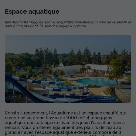
MOBILHOME 6 personnes - Mobil-home |
Comfort | 2 Ch. | 4/6 Pers. | Terrasse
Espace
aquatique
surélevée | 1 SDB | TV
(les montants indiqués sont susceptibles d'évoluer au cours de la saison et
Annulation gratuite
sont à titre indicatif, ils seront à régler sur place)
Surface
Adultes
Enfants
Chambres
Salle de bain
35m²
4
2
2
1
Terrasse couverte
Animaux autorisés *
Cafetière
Congélateur
Réfrigérateur
+ 3
MOBILHOME 6 personnes - Mobil-home | Comfort | 2 Ch. |
4/6 Pers. | Terrasse surélevée | 1 SDB | TV
du
23/09/2026
au
30/09/2026
1/12
Modifier les dates
Meilleur prix pour 7 nuits
Construit récemment, l'Aquadôme est un espace chauffé qui
comprend un grand bassin de 1000 m2, 4 toboggans
416 €
-24%
aquatique, une pataugeoire avec des jeux d'eau et un bain à
315 €
remous. Vous profiterez également des plaisirs de l'eau au
d'économie
grand air avec l'espace aquatique extérieur composé de 3
Prix de comparaison