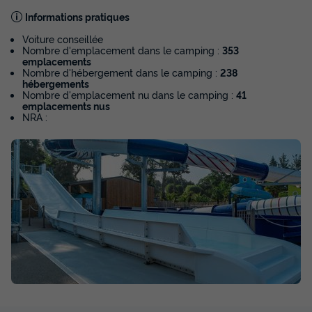
Informations pratiques
MOBILHOME 6 personnes - Mobil-home | Comfort | 2 Ch. |
4/6 Pers. | Terrasse surélevée | Clim. | TV
Voiture conseillée
du
29/09/2026
au
06/10/2026
Nombre d'emplacement dans le camping :
353
Modifier les dates
emplacements
Nombre d'hébergement dans le camping :
238
Meilleur prix pour 7 nuits
hébergements
Nombre d'emplacement nu dans le camping :
41
409 €
-26%
emplacements nus
299 €
d'économie
NRA :
Prix de comparaison
Voir les disponibilités
Voir la carte