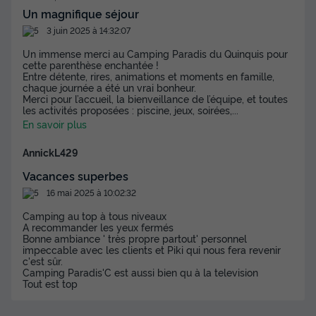
Un magnifique séjour
3 juin 2025 à 14:32:07
MOBILHOME 8 personnes - MH CONFORT
4CH 8PERS
Un immense merci au Camping Paradis du Quinquis pour
cette parenthèse enchantée !
Entre détente, rires, animations et moments en famille,
Annulation gratuite
Récent
chaque journée a été un vrai bonheur.
Merci pour l’accueil, la bienveillance de l’équipe, et toutes
Surface
Adultes
Chambres
Salle de bain
les activités proposées : piscine, jeux, soirées,
...
38m²
8
4
1
En savoir plus
Animaux autorisés *
Cafetière
Réfrigérateur
AnnickL429
Salon de jardin
Micro-ondes
Vacances superbes
16 mai 2025 à 10:02:32
MOBILHOME 8 personnes - MH CONFORT 4CH 8PERS
Camping au top à tous niveaux
A recommander les yeux fermés
du
12/09/2026
au
19/09/2026
Bonne ambiance ' très propre partout' personnel
Modifier les dates
impeccable avec les clients et Piki qui nous fera revenir
Meilleur prix pour 7 nuits
c'est sûr.
Camping Paradis'C est aussi bien qu à la television
Tout est top
324 €
-10%
289 €
d'économie
Prix de comparaison