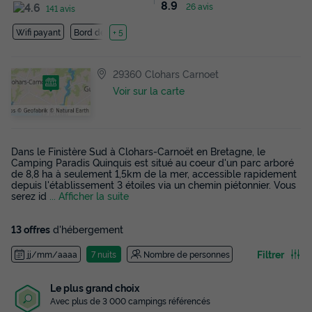
8.9
26 avis
141 avis
Wifi payant
Bord de mer
+ 5
29360 Clohars Carnoet
Voir sur la carte
Dans le Finistère Sud à Clohars-Carnoët en Bretagne, le
Camping Paradis Quinquis est situé au coeur d'un parc arboré
de 8,8 ha à seulement 1,5km de la mer, accessible rapidement
depuis l'établissement 3 étoiles via un chemin piétonnier. Vous
serez id
... Afficher la suite
13 offres
d'hébergement
Filtrer
jj/mm/aaaa
7 nuits
Nombre de personnes
Le plus grand choix
Avec plus de 3 000 campings référencés