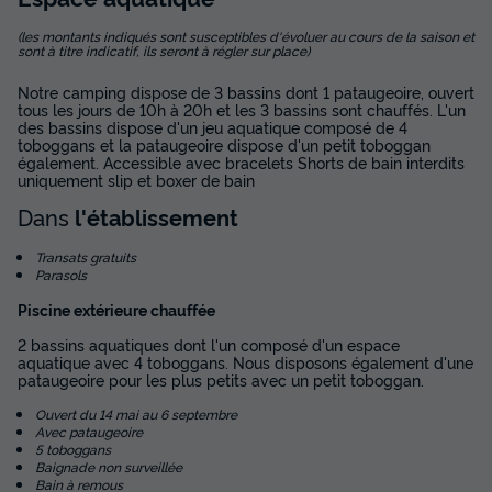
-10%
249 €
d'économie
(les montants indiqués sont susceptibles d'évoluer au cours de la saison et
Prix de comparaison
sont à titre indicatif, ils seront à régler sur place)
Voir les disponibilités
Notre camping dispose de 3 bassins dont 1 pataugeoire, ouvert
tous les jours de 10h à 20h et les 3 bassins sont chauffés. L'un
des bassins dispose d'un jeu aquatique composé de 4
toboggans et la pataugeoire dispose d'un petit toboggan
également. Accessible avec bracelets Shorts de bain interdits
uniquement slip et boxer de bain
Dans
l'établissement
Transats gratuits
Parasols
Piscine extérieure chauffée
MOBILHOME 6 personnes - MH CONFORT+
2 bassins aquatiques dont l'un composé d'un espace
3CH 6PERS
aquatique avec 4 toboggans. Nous disposons également d'une
pataugeoire pour les plus petits avec un petit toboggan.
Annulation gratuite
Récent
Ouvert du 14 mai au 6 septembre
Avec pataugeoire
Surface
Adultes
Chambres
Salle de bain
5 toboggans
34m²
6
3
1
Baignade non surveillée
Bain à remous