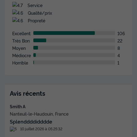
249 €
Service
d'économie
Prix de comparaison
Qualité/prix
Propreté
Voir les disponibilités
Excellent
106
Très Bon
22
Moyen
8
Médiocre
4
Horrible
1
Avis récents
TENTE 4 personnes - Cocosweet
Récent
Smith A
Nanteuil-le-Haudouin, France
Surface
Adultes
Chambres
17m²
4
2
Splenddddidddde
10 juillet 2026 à 05:25:32
Terrasse semi-couverte
Animaux autorisés *
Cafetière