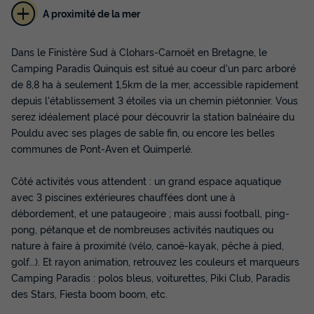
A proximité de la mer
Dans le Finistère Sud à Clohars-Carnoët en Bretagne, le
Camping Paradis Quinquis est situé au coeur d'un parc arboré
MOBILHOME 4 personnes - MH CONFORT
de 8,8 ha à seulement 1,5km de la mer, accessible rapidement
2CH 4PERS
depuis l'établissement 3 étoiles via un chemin piétonnier. Vous
serez idéalement placé pour découvrir la station balnéaire du
Annulation gratuite
Pouldu avec ses plages de sable fin, ou encore les belles
Surface
Adultes
Chambres
Salle de bain
communes de Pont-Aven et Quimperlé.
36m²
4
2
1
Animaux autorisés *
Cafetière
Réfrigérateur
Côté activités vous attendent : un grand espace aquatique
avec 3 piscines extérieures chauffées dont une à
Salon de jardin
Micro-ondes
débordement, et une pataugeoire ; mais aussi football, ping-
pong, pétanque et de nombreuses activités nautiques ou
nature à faire à proximité (vélo, canoë-kayak, pêche à pied,
MOBILHOME 4 personnes - MH CONFORT 2CH 4PERS
golf...). Et rayon animation, retrouvez les couleurs et marqueurs
du
19/09/2026
au
26/09/2026
Camping Paradis : polos bleus, voiturettes, Piki Club, Paradis
Modifier les dates
des Stars, Fiesta boom boom, etc.
Meilleur prix pour 7 nuits