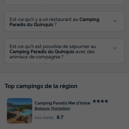
MOBILHOME 6 personnes - MH PREMIUM 3 CHAMBRES 6
PERSONNES
du
19/09/2026
au
26/09/2026
Est-ce qu'il y a un restaurant au
Camping
Modifier les dates
Paradis du Quinquis
?
Meilleur prix pour 7 nuits
324 €
-10%
289 €
d'économie
Est-ce qu'il est possible de séjourner au
Prix de comparaison
Camping Paradis du Quinquis
avec des
animaux de compagnie ?
Voir les disponibilités
Top campings de la région
★★★★
Camping Paradis Mer d'Iroise
Bretagne, Plomodiern
8.7
Avis clients