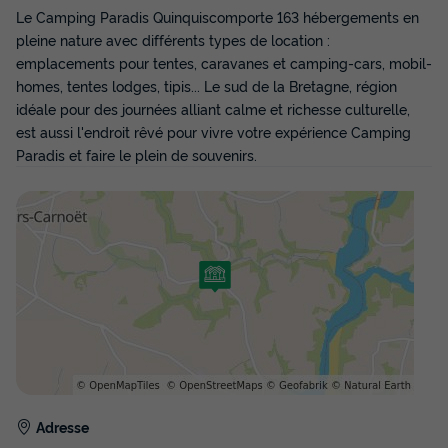
240 €
-8%
Le Camping Paradis Quinquiscomporte 163 hébergements en
219 €
d'économie
pleine nature avec différents types de location :
Prix de comparaison
emplacements pour tentes, caravanes et camping-cars, mobil-
homes, tentes lodges, tipis... Le sud de la Bretagne, région
Voir les disponibilités
idéale pour des journées alliant calme et richesse culturelle,
est aussi l'endroit rêvé pour vivre votre expérience Camping
Paradis et faire le plein de souvenirs.
MOBILHOME 4 personnes - MH CONFORT+
2CH 4PERS
Annulation gratuite
Récent
Surface
Adultes
Chambres
Salle de bain
Adresse
32m²
4
2
1