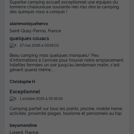
Superbe camping accueil exceptionnel une équipes du
Réfrigérateur
Salon de jardin
+ 1
tonnerre chaleureuse souriante rien n’as dire le camping
des quinquis nous a conquis !
alainmoniquehervo
TENTE 4 personnes - Cocosweet
Saint-Quay-Perros, France
du
05/09/2026
au
12/09/2026
quelques couacs
Modifier les dates
27 mai 2026 à 03:56:03
Meilleur prix pour 7 nuits
Beau camping mais quelques manques/ Peu
308 €
-9%
279 €
d'informations à l'arrivée pour trouver notre emplacement,
d'économie
toilettes fermées un soir jusqu'au lendemain matin, c'est
gênant quand même.....
Prix de comparaison
Voir les disponibilités
Christophe H
Exceptionnel
1 octobre 2025 à 05:36:30
Camping parfait sur tous les points, piscine, mobile home,
activités, proximité plages, tourisme et personnels au top
beyamandine
Lorient, France