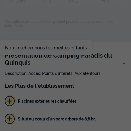
24m²
2
1
1
Animaux autorisés *
Cafetière
Réfrigérateur
Salon de jardin
Micro-ondes
*Consulter le détail de l'hébergement pour connaitre les conditions
spécifiques
MOBILHOME 2 personnes - MH CONFORT 1CH 2PERS
Nous recherchons les meilleurs tarifs
du
19/09/2026
au
26/09/2026
Présentation de Camping Paradis du
Modifier les dates
Quinquis
Meilleur prix pour 7 nuits
231 €
-9%
Description, Accès, Points d’intérêts, Aux alentours
209 €
d'économie
Les
Plus
de l'établissement
Prix de comparaison
Voir les disponibilités
Piscines extérieures chauffées
Situé au cœur d'un parc arboré de 8,8 ha