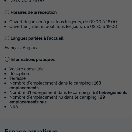
De 07:00 à 23:00
Horaires de la réception
Ouvert de janvier à juin, tous les jours, de 09:00 à 18:00
Ouvert en juillet et août, tous les jours, de 08:30 à 19:00
MOBILHOME 6 personnes - MH CONFORT
3CH 6PERS
Langues parlées à l'accueil
Annulation gratuite
Français, Anglais
Surface
Adultes
Chambres
Salle de bain
Informations pratiques
36m²
6
3
1
Voiture conseillée
Animaux autorisés *
Cafetière
Réfrigérateur
Réception
Terrasse
Salon de jardin
Micro-ondes
Nombre d'emplacement dans le camping :
163
emplacements
Nombre d'hébergement dans le camping :
52 hébergements
Nombre d'emplacement nu dans le camping :
29
MOBILHOME 6 personnes - MH CONFORT 3CH 6PERS
emplacements nus
NRA :
du
19/09/2026
au
26/09/2026
Modifier les dates
Meilleur prix pour 7 nuits
Espace
aquatique
277 €