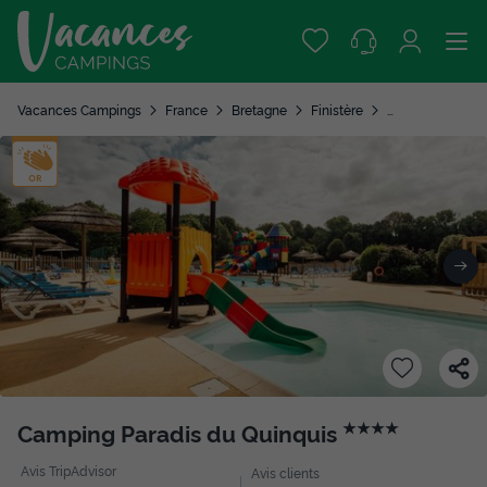
Vacances Campings
France
Bretagne
Finistère
Clohars Carnoet
Camping Paradis du Quinquis
★★★★
Avis TripAdvisor
Avis clients