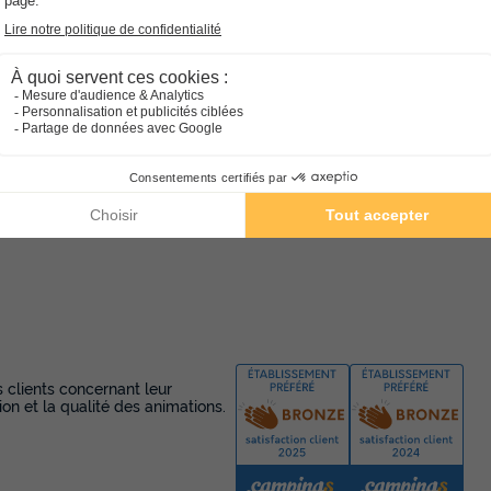
s clients concernant leur
ion et la qualité des animations.