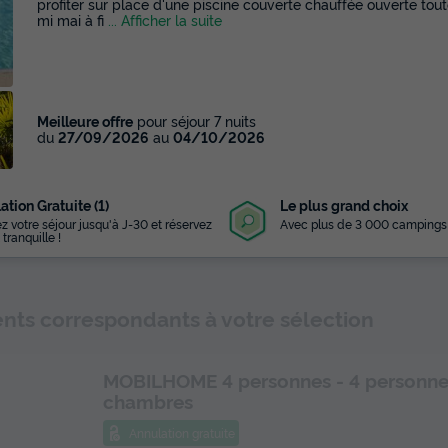
profiter sur place d'une piscine couverte chauffée ouverte tou
mi mai à fi
... Afficher la suite
Meilleure offre
pour séjour 7 nuits
du
27/09/2026
au
04/10/2026
ation Gratuite (1)
Le plus grand choix
z votre séjour jusqu'à J-30 et réservez
Avec plus de 3 000 campings
 tranquille !
Lire la vidéo
ts correspondants à votre sélection
MOBILHOME 4 personnes - 4 personne
chambres
Annulation gratuite