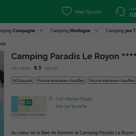
Lun
Mes favoris
02
mping
Campagne
Camping
Montagne
Camping
par 
lage
Camping Paradis Le Royon
★★★
8.3
Avis clients
315 avis
Wifi payant
Piscine extérieure chauffée
Piscine intérieure chauffée
Fort-Mahon-Plage
Voir sur la carte
Au coeur de la Baie de Somme, le Camping Paradis Le Royon v