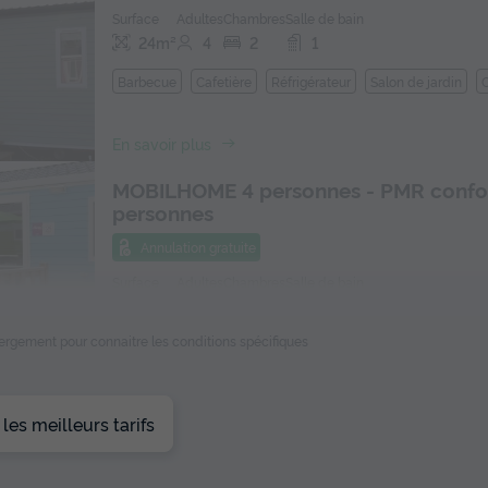
Surface
Adultes
Chambres
Salle de bain
24m²
4
2
1
Barbecue
Cafetière
Réfrigérateur
Salon de jardin
En savoir plus
MOBILHOME 4 personnes - PMR confor
personnes
Annulation gratuite
Surface
Adultes
Chambres
Salle de bain
28m²
4
2
1
ébergement pour connaitre les conditions spécifiques
Accueil mobilité réduite
Barbecue
Cafetière
Réfrigér
Salon de jardin
+ 3
En savoir plus
es meilleurs tarifs
MOBILHOME 6 personnes - 6 personne
chambres