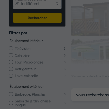
Indifférent
Rechercher
1/5
Filtrer par
Équipement intérieur
Télévision
5
Cafetière
6
Four, Micro-ondes
6
Réfrigérateur
6
Lave-vaisselle
2
*Consulter le détail de l'h
Équipement extérieur
1/10
Barbecue, Plancha
Nous recherchons l
6
Salon de jardin, chaise
6
longue