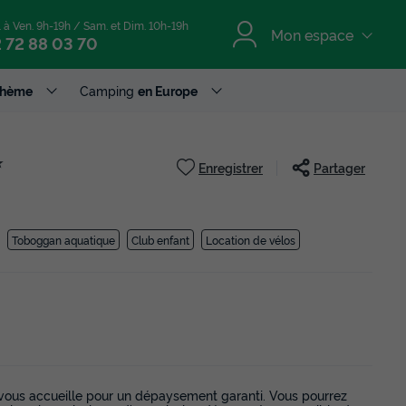
. à Ven. 9h-19h / Sam. et Dim. 10h-19h
Mon espace
 72 88 03 70
Thème
Camping
en Europe
★
Enregistrer
Partager
Toboggan aquatique
Club enfant
Location de vélos
ous accueille pour un dépaysement garanti. Vous pourrez