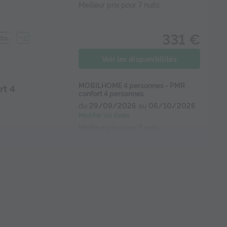
Meilleur prix pour 7 nuits
331 €
Chauffage
+ 2
Voir les disponibilités
MOBILHOME 4 personnes - PMR
t 4
confort 4 personnes
du
29/09/2026
au
06/10/2026
Modifier les dates
Meilleur prix pour 7 nuits
342 €
ateur
Voir les disponibilités
MOBILHOME 6 personnes - 6
s confort 3
personnes confort 3 chambres