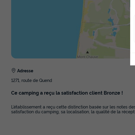
Adresse
1271, route de Quend
Ce camping a reçu la satisfaction client Bronze !
L’établissement a reçu cette distinction basée sur les notes de
satisfaction du camping, sa localisation, la qualité de la récept