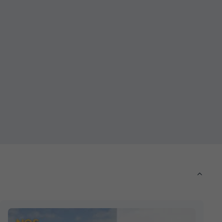
du
06/10/2026
au
13/10/2026
Modifier les dates
Meilleur prix pour 7 nuits
361 €
Salon de jardin
+ 4
Voir les disponibilités
MOBILHOME 2 personnes - MOBIL
 confort
DUO confort
du
01/10/2026
au
08/10/2026
Modifier les dates
Meilleur prix pour 7 nuits
Chauffage
+ 1
370 €
Voir les disponibilités
MOBILHOME 6 personnes - 6