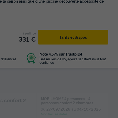
te la saison ainsi que d'une piscine découverte accessible de
à partir de
331 €
Tarifs et dispos
Noté 4,5/5 sur Trustpilot
 référencés
Des milliers de voyageurs satisfaits nous font
confiance
MOBILHOME 4 personnes - 4
s confort 2
personnes confort 2 chambres
du
27/09/2026
au
04/10/2026
Modifier les dates