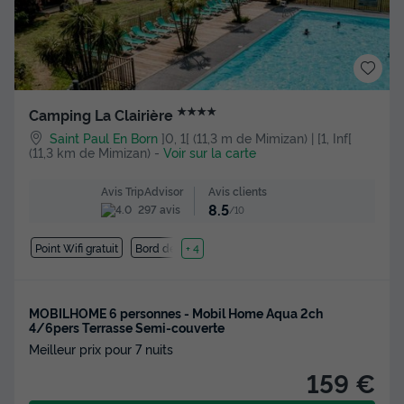
★★★★
Camping La Clairière
Saint Paul En Born
]0, 1[ (11,3 m de Mimizan) | [1, Inf[
(11,3 km de Mimizan)
-
Voir sur la carte
Avis clients
Avis TripAdvisor
8.5
297 avis
/10
Point Wifi gratuit
Bord de mer
+ 4
MOBILHOME 6 personnes - Mobil Home Aqua 2ch
4/6pers Terrasse Semi-couverte
Meilleur prix pour 7 nuits
159 €