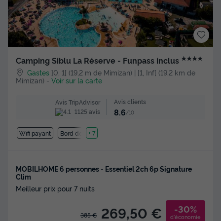
★★★★
Camping Siblu La Réserve - Funpass inclus
Gastes
]0, 1[ (19,2 m de Mimizan) | [1, Inf[ (19,2 km de
Mimizan)
-
Voir sur la carte
Avis clients
Avis TripAdvisor
8.6
1125 avis
/10
Wifi payant
Bord de mer
+ 7
MOBILHOME 6 personnes - Essentiel 2ch 6p Signature
Clim
Meilleur prix pour 7 nuits
-30%
269,50 €
385 €
d'économie