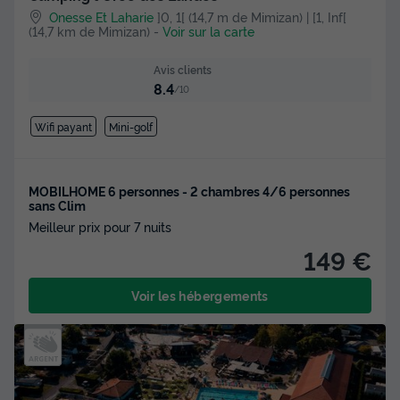
Onesse Et Laharie
]0, 1[ (14,7 m de Mimizan) | [1, Inf[
(14,7 km de Mimizan)
-
Voir sur la carte
Avis clients
8.4
/10
Wifi payant
Mini-golf
MOBILHOME 6 personnes - 2 chambres 4/6 personnes
sans Clim
Meilleur prix pour 7 nuits
149 €
Voir les hébergements