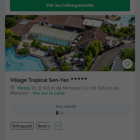
Voir les hébergements
★★★★★
Village Tropical Sen-Yan
Mezos
]0, 1[ (9,6 m de Mimizan) | [1, Inf[ (9,6 km de
Mimizan)
-
Voir sur la carte
Avis clients
8
/10
Wifi payant
Bord de mer
+ 7