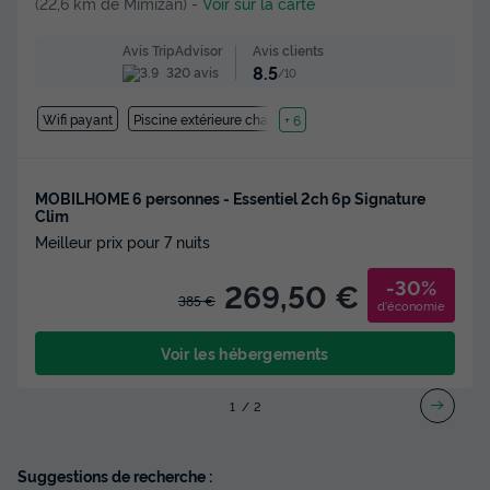
(22,6 km de Mimizan)
-
Voir sur la carte
Avis clients
Avis TripAdvisor
8.5
320 avis
/10
Wifi payant
Piscine extérieure chauffée
+ 6
MOBILHOME 6 personnes - Essentiel 2ch 6p Signature
Clim
Meilleur prix pour 7 nuits
-30%
269,50 €
385 €
d'économie
Voir les hébergements
1
2
Suggestions de recherche :