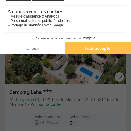
256,80 €
Voir les hébergements
★★★
Camping Laha
Lesperon
]0, 1[ (21,1 m de Mimizan) | [1, Inf[ (21,1 km de
Mimizan)
-
Voir sur la carte
Avis clients
Avis TripAdvisor
9
22 avis
/10