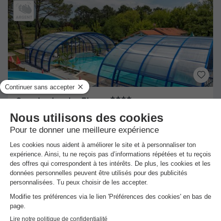
★★★★
Camping Landes Bleues
Aureilhan
]0, 1[ (8,5 m de Mimizan) | [1, Inf[ (8,5 km de
Mimizan)
-
Voir sur la carte
Avis clients
Avis TripAdvisor
8.5
221 avis
/10
Wifi payant
Piscine intérieure chauffée
+ 2
MOBILHOME 2 personnes - 1 chambre
Meilleur prix pour 7 nuits