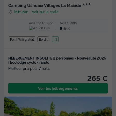
★★★
Camping Ushuaïa Villages La Maïade
Mimizan
-
Voir sur la carte
Avis clients
Avis TripAdvisor
8.5
88 avis
/10
Point Wifi gratuit
Bord de mer
+ 2
HÉBERGEMENT INSOLITE 2 personnes - Nouveauté 2025
! Ecolodge cyclo - rando
Meilleur prix pour 7 nuits
265 €
Voir les hébergements