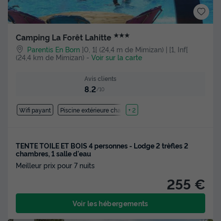
★★★
Camping La Forêt Lahitte
Parentis En Born
]0, 1[ (24,4 m de Mimizan) | [1, Inf[
(24,4 km de Mimizan)
-
Voir sur la carte
Avis clients
8.2
/10
Wifi payant
Piscine extérieure chauffée
+ 2
TENTE TOILE ET BOIS 4 personnes - Lodge 2 trèfles 2
chambres, 1 salle d'eau
Meilleur prix pour 7 nuits
255 €
Voir les hébergements