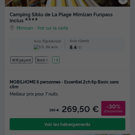
Camping Siblu de La Plage Mimizan Funpass
★★★★
inclus
Mimizan
-
Voir sur la carte
Avis clients
Avis TripAdvisor
8.4
84 avis
/10
Wifi payant
Bord de mer
+ 9
MOBILHOME 6 personnes - Essentiel 2ch 6p Basic sans
clim
Meilleur prix pour 7 nuits
-30%
269,50 €
385 €
d'économie
Voir les hébergements