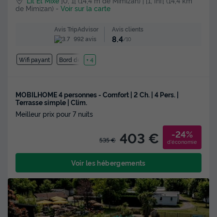
Lit Et Mixe
]0, 1[ (14,4 m de Mimizan) | [1, Inf[ (14,4 km
de Mimizan)
-
Voir sur la carte
Avis clients
Avis TripAdvisor
8.4
992 avis
/10
Wifi payant
Bord de mer
+ 4
MOBILHOME 4 personnes - Comfort | 2 Ch. | 4 Pers. |
Terrasse simple | Clim.
Meilleur prix pour 7 nuits
-24%
403 €
535 €
d'économie
Voir les hébergements