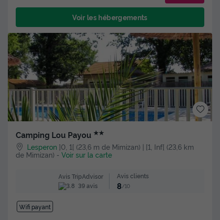
Voir les hébergements
★★
Camping Lou Payou
Lesperon
]0, 1[ (23,6 m de Mimizan) | [1, Inf[ (23,6 km
de Mimizan)
-
Voir sur la carte
Avis clients
Avis TripAdvisor
8
39 avis
/10
Wifi payant