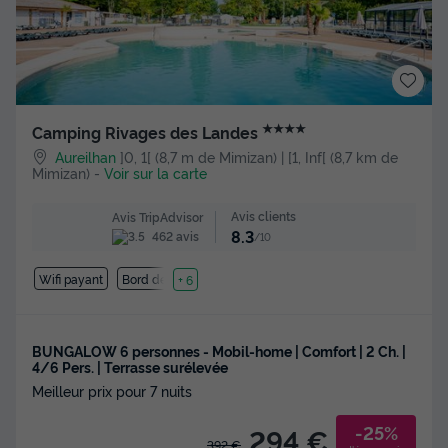
★★★★
Camping Rivages des Landes
Aureilhan
]0, 1[ (8,7 m de Mimizan) | [1, Inf[ (8,7 km de
Mimizan)
-
Voir sur la carte
Avis clients
Avis TripAdvisor
8.3
462 avis
/10
Wifi payant
Bord de mer
+ 6
BUNGALOW 6 personnes - Mobil-home | Comfort | 2 Ch. |
4/6 Pers. | Terrasse surélevée
Meilleur prix pour 7 nuits
-25%
294 €
392 €