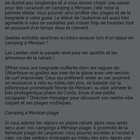
ne durent pas longtemps et si vous deviez choisir une saison
pour des vacances en camping à Mimizan, l'été reste la
période idéale. Vous pourrez ainsi profiter des plages et de la
baignade à votre guise. Le début de l'automne est aussi très
agréable si vous ne souhaitez pas croiser trop de touristes tout
en jouissant d'un temps doux et clément.
Quelles activités sportives ou loisirs essayer lors d'un séjour en
camping à Mimizan ?
Les Landes sont le paradis rêvé pour les sportifs et les
amoureux de la nature !
Offrez-vous une baignade vivifiante dans les vagues de
l'Atlantique ou goûtez aux joies de la glisse avec une session
de surf improvisée. Ceux qui préfèrent rester au sec pourront
se ressourcer à vélo au milieu des pins, se balader sur la
pittoresque promenade fleurie de Mimizan, ou aller admirer le
très photogénique phare de Contis. Envie d'une petite
escapade ? Direction Hossegor pour découvrir son centre-ville
coquet et ses plages mythiques.
Camping à Mimizan plage
Si vous adorez les séjours en pleine nature, alors vous serez
servi avec nos campings à Mimizan plage. À proximité de la
fameuse plage de Lespecier, vous pourrez accéder à l'océan à
vélo, via des sentiers ombragés au milieu des pins. Après une