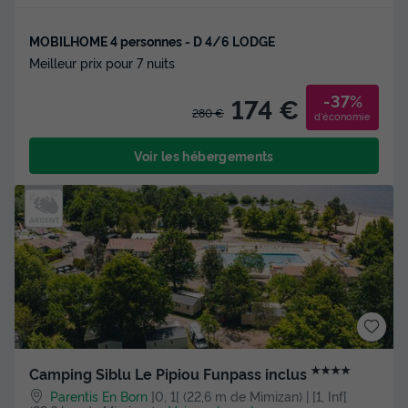
MOBILHOME 4 personnes - D 4/6 LODGE
Meilleur prix pour 7 nuits
-37%
174 €
280 €
d'économie
Voir les hébergements
★★★★
Camping Siblu Le Pipiou Funpass inclus
Parentis En Born
]0, 1[ (22,6 m de Mimizan) | [1, Inf[