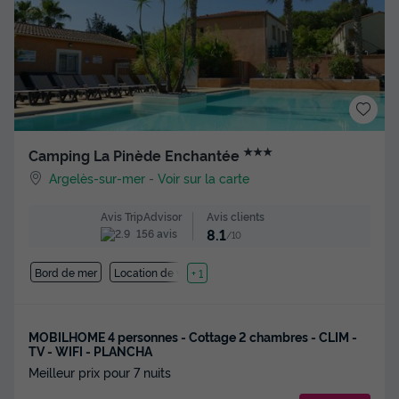
★★★
Camping La Pinède Enchantée
Argelès-sur-mer
-
Voir sur la carte
Avis clients
Avis TripAdvisor
8.1
156 avis
/10
Bord de mer
Location de vélos
+ 1
MOBILHOME 4 personnes - Cottage 2 chambres - CLIM -
TV - WIFI - PLANCHA
Meilleur prix pour 7 nuits