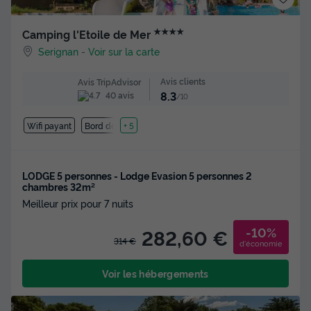
★★★★
Camping l'Etoile de Mer
Serignan
-
Voir sur la carte
Avis clients
Avis TripAdvisor
8.3
40 avis
/10
Wifi payant
Bord de mer
+ 5
LODGE 5 personnes - Lodge Evasion 5 personnes 2
chambres 32m²
Meilleur prix pour 7 nuits
-10%
282,60 €
314 €
d'économie
Voir les hébergements