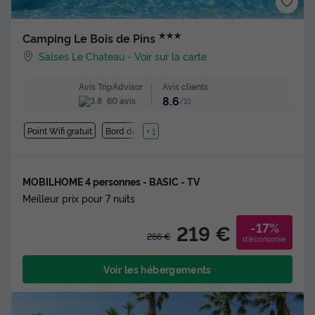
★★★
Camping Le Bois de Pins
Salses Le Chateau
-
Voir sur la carte
Avis clients
Avis TripAdvisor
8.6
60 avis
/10
Point Wifi gratuit
Bord de mer
+ 1
MOBILHOME 4 personnes - BASIC - TV
Meilleur prix pour 7 nuits
-17%
219 €
266 €
d'économie
Voir les hébergements