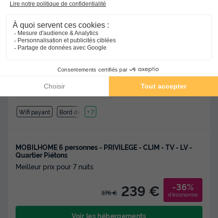
★★★★★
La Clape Village
Agde
-
Voir sur la carte
Avis clients
8.4
/10
Wifi payant
Bord de mer
+ 7
MOBILHOME 6 personnes - PRIVILEGE - CLIM - TV - LV -
Quartier Piétons
Meilleur prix pour 7 nuits
-36%
239 €
376 €
d'économie
Voir les hébergements