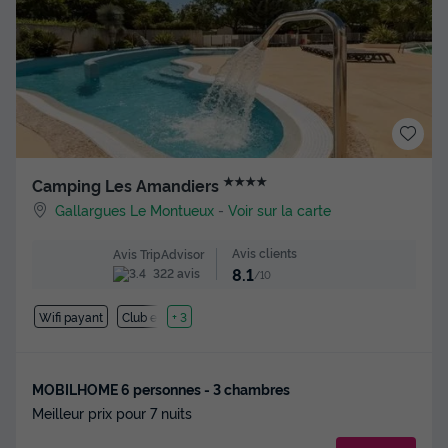
★★★★
Camping Les Amandiers
Gallargues Le Montueux
-
Voir sur la carte
Avis clients
Avis TripAdvisor
8.1
322 avis
/10
Wifi payant
Club enfant
+ 3
MOBILHOME 6 personnes - 3 chambres
Meilleur prix pour 7 nuits