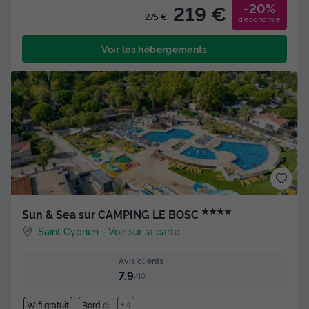
-20%
219 €
275 €
d'économie
Voir les hébergements
★★★★
Sun & Sea sur CAMPING LE BOSC
Saint Cyprien
-
Voir sur la carte
Avis clients
7.9
/10
Wifi gratuit
Bord de mer
+ 4