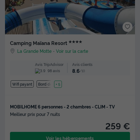
★★★★
Camping Maïana Resort
La Grande Motte
-
Voir sur la carte
Avis clients
Avis TripAdvisor
8.6
98 avis
/10
Wifi payant
Bord de mer
+ 5
MOBILHOME 6 personnes - 2 chambres - CLIM - TV
Meilleur prix pour 7 nuits
259 €
Voir les hébergements