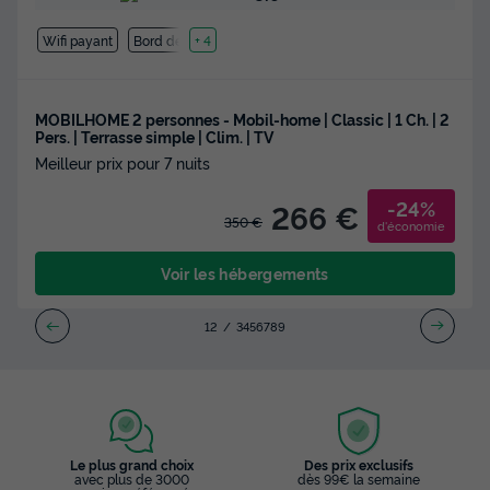
Wifi payant
Bord de mer
+ 4
MOBILHOME 2 personnes - Mobil-home | Classic | 1 Ch. | 2
Pers. | Terrasse simple | Clim. | TV
Meilleur prix pour 7 nuits
-24%
266 €
350 €
d'économie
Voir les hébergements
1
2
3
4
5
6
7
8
9
Le plus grand choix
Des prix exclusifs
avec plus de 3000
dès 99€ la semaine