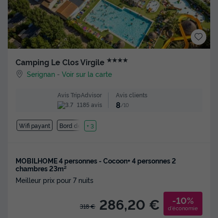
★★★★
Camping Le Clos Virgile
Serignan
-
Voir sur la carte
Avis clients
Avis TripAdvisor
8
1185 avis
/10
Wifi payant
Bord de mer
+ 3
MOBILHOME 4 personnes - Cocoon+ 4 personnes 2
chambres 23m²
Meilleur prix pour 7 nuits
-10%
286,20 €
318 €
d'économie