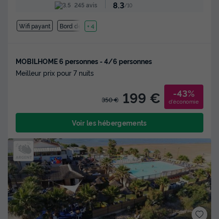
8.3
245 avis
/10
Wifi payant
Bord de mer
+ 4
MOBILHOME 6 personnes - 4/6 personnes
Meilleur prix pour 7 nuits
-43%
199 €
350 €
d'économie
Voir les hébergements