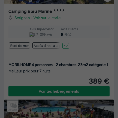
★★★★
Camping Bleu Marine
Serignan
-
Voir sur la carte
Avis clients
Avis TripAdvisor
8.4
269 avis
/10
Bord de mer
Accès direct à la plage
+ 2
MOBILHOME 4 personnes - 2 chambres, 23m2 catégorie 1
Meilleur prix pour 7 nuits
389 €
Voir les hébergements