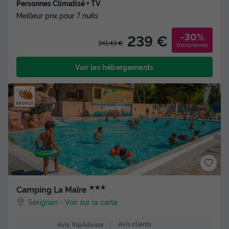
Personnes Climatisé + TV
Meilleur prix pour 7 nuits
-30%
239 €
341,43 €
d'économie
Voir les hébergements
★★★
Camping La Maïre
Serignan
-
Voir sur la carte
Avis clients
Avis TripAdvisor