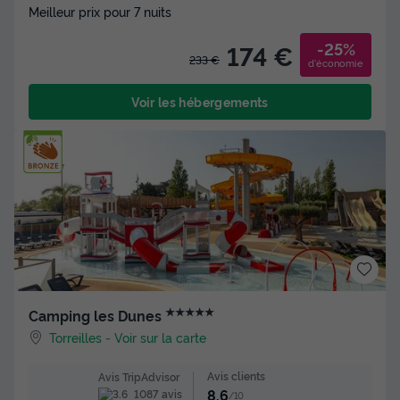
Meilleur prix pour 7 nuits
-25%
174 €
233 €
d'économie
Voir les hébergements
★★★★★
Camping les Dunes
Torreilles
-
Voir sur la carte
Avis clients
Avis TripAdvisor
8.6
1087 avis
/10