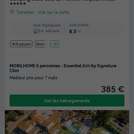
★★★★★
Torreilles
-
Voir sur la carte
Avis clients
Avis TripAdvisor
8.3
449 avis
/10
Wifi payant
Bord de mer
+ 10
MOBILHOME 6 personnes - Essentiel 2ch 6p Signature
Clim
Meilleur prix pour 7 nuits
385 €
Voir les hébergements