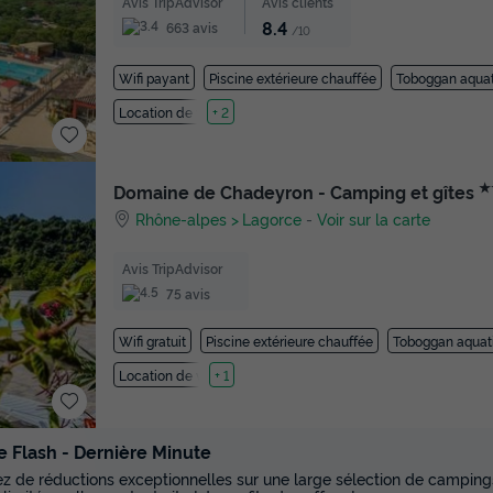
Avis TripAdvisor
Avis clients
8.4
663 avis
/10
Wifi payant
Piscine extérieure chauffée
Toboggan aqua
Location de vélos
+ 2
★
Domaine de Chadeyron - Camping et gîtes
Rhône-alpes
Lagorce
-
Voir sur la carte
Avis TripAdvisor
75 avis
Wifi gratuit
Piscine extérieure chauffée
Toboggan aquat
Location de vélos
+ 1
e Flash - Dernière Minute
tez de réductions exceptionnelles sur une large sélection de campings