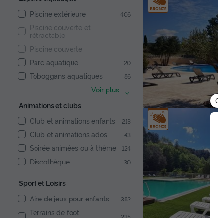
Piscine extérieure
406
Piscine couverte et
rétractable
Piscine couverte
Parc aquatique
20
Toboggans aquatiques
86
Voir plus
Animations et clubs
Club et animations enfants
213
Club et animations ados
43
Soirée animées ou à thème
124
Discothèque
30
Sport et Loisirs
Aire de jeux pour enfants
382
Terrains de foot,
235