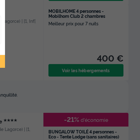
MOBILHOME 4 personnes -
★
Mobilhom Club 2 chambres
e Lagorce) | [1, Inf[
Meilleur prix pour 7 nuits
t
400 €
Voir les hébergements
quillité.
-21%
d'économie
★★★★
he
de Lagorce) | [1,
BUNGALOW TOILÉ 4 personnes -
Eco - Tente Lodge (sans sanitaires)