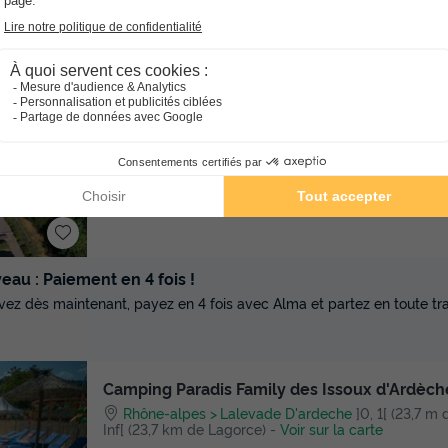
★★★
Camping Sunêlia Mazet Plage Ardèche
Rhône-alpes
Berrias Et Casteljau
]0, 1[ (18,1 m d
(18,1 km de Lagorce)
-
Voir sur la carte
Point Wifi gratuit
Piscine extérieure chauffée
Club enfan
au : Paiement en 4 fois !
vez dès maintenant, payez en 4 fois avec Alma et partez en toute tran
Camping Paradis Family des Issoux d'Ardèc
Rhône-alpes
Lalevade D'ardeche
]0, 1[ (23,7 m 
Inf[ (23,7 km de Lagorce)
-
Voir sur la carte