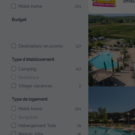
offres
Mobil-home
254
Budget
Destinations en promo
127
Type d'établissement
Camping
417
Résidence
Village vacances
2
Type de logement
Mobil-home
254
Bungalow
Hébergement Toilé
49
Maison, Villa
16