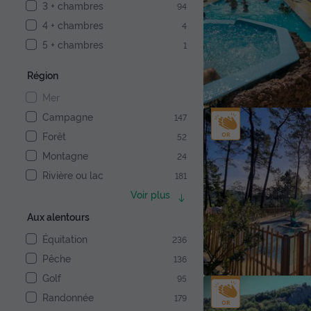
3 + chambres
94
4 + chambres
4
5 + chambres
1
Région
Mer
Campagne
147
Forêt
52
Montagne
24
Rivière ou lac
181
Voir plus
Aux alentours
Équitation
236
Pêche
136
Golf
95
Randonnée
179