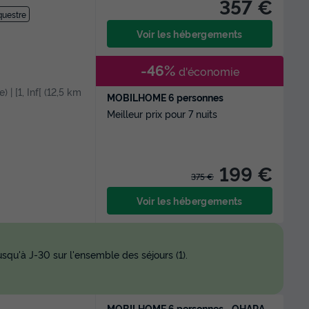
357 €
questre
Voir les hébergements
-46%
d'économie
) | [1, Inf[ (12,5 km
MOBILHOME 6 personnes
Meilleur prix pour 7 nuits
199 €
375 €
Voir les hébergements
squ'à J-30 sur l'ensemble des séjours (1).
MOBILHOME 6 personnes - OHARA