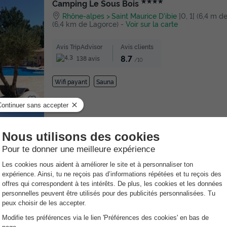
★★★★
Camping Le Sous Bois
Rhône-alpes
Saint Maurice D'ibie
]0, 1[ (6,4 m de
(6,4 km de Lagorce)
-
Voir sur la carte
Avis TripAdvisor
Avis clients
8.7
138 avis
/10
Wifi payant
Sauna
★★★
Camping Le Roubreau
Rhône-alpes
Joannas
]0, 1[ (18,8 m de Lagorce) |
de Lagorce)
-
Voir sur la carte
Avis TripAdvisor
Avis clients
8.6
40 avis
/10