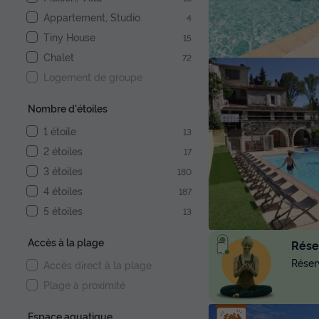
Appartement, Studio
4
Tiny House
15
Chalet
72
Logement de groupe
Nombre d'étoiles
1 étoile
13
2 étoiles
17
3 étoiles
180
4 étoiles
187
5 étoiles
13
Accès à la plage
Réser
Réserv
Accès direct à la plage
Plage à proximité
Espace aquatique