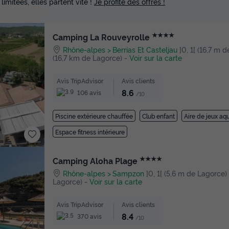
 limitées, elles partent vite !
Je profite des offres !
★★★★
Camping La Rouveyrolle
Rhône-alpes
Berrias Et Casteljau
]0, 1[ (16,7 m d
(16,7 km de Lagorce)
-
Voir sur la carte
Avis TripAdvisor
Avis clients
8.6
106 avis
/10
Piscine extérieure chauffée
Club enfant
Aire de jeux aq
Espace fitness intérieure
★★★★
Camping Aloha Plage
Rhône-alpes
Sampzon
]0, 1[ (5,6 m de Lagorce) |
Lagorce)
-
Voir sur la carte
Avis TripAdvisor
Avis clients
8.4
370 avis
/10