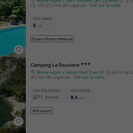
Rhône-alpes
Saint Sauveur De Cruzieres
]0, 1[ 
| [1, Inf[ (21,2 km de Lagorce)
-
Voir sur la carte
Avis clients
9
/10
Espace fitness intérieure
★★★
Camping La Rouviere
Rhône-alpes
Vallon Pont D'arc
]0, 1[ (8,2 m de La
(8,2 km de Lagorce)
-
Voir sur la carte
Avis TripAdvisor
Avis clients
8.4
244 avis
/10
Wifi payant