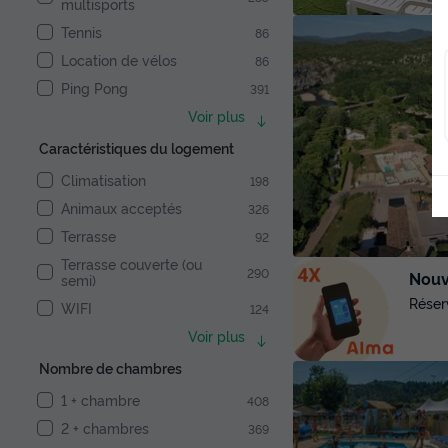
multisports
Tennis
86
Location de vélos
86
Ping Pong
391
Voir plus
Caractéristiques du logement
Climatisation
198
Animaux acceptés
326
Terrasse
92
Terrasse couverte (ou
290
Nouve
semi)
Réser
WIFI
124
Voir plus
Nombre de chambres
1 + chambre
408
2 + chambres
369