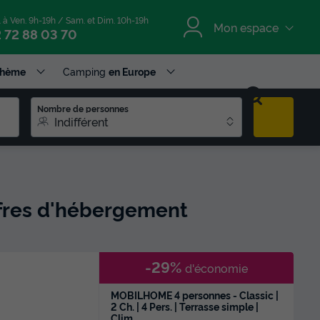
. à Ven. 9h-19h / Sam. et Dim. 10h-19h
Mon espace
 72 88 03 70
Thème
Camping
en Europe
Nombre de personnes
Indifférent
ffres d'hébergement
-29%
d'économie
MOBILHOME 4 personnes - Classic |
2 Ch. | 4 Pers. | Terrasse simple |
Clim.