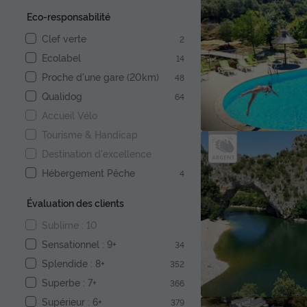
Eco-responsabilité
Clef verte
2
Ecolabel
14
Proche d'une gare (20km)
48
Qualidog
64
Accueil Vélo
Tourisme & Handicap
Destination d'excellence
Hébergement Pêche
4
Évaluation des clients
Sublime : 10
Sensationnel : 9+
34
Splendide : 8+
352
Superbe : 7+
366
Supérieur : 6+
379