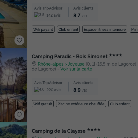
Avis TripAdvisor
Avis clients
8.7
142 avis
/10
Wifi payant
Club enfant
Espace fitness intérieure
Mini
★★★★
Camping Paradis - Bois Simonet
Rhône-alpes
Joyeuse
]0, 1[ (16,5 m de Lagorce) |
de Lagorce)
-
Voir sur la carte
Avis TripAdvisor
Avis clients
8.9
220 avis
/10
Wifi gratuit
Piscine extérieure chauffée
Club enfant
★★★★
Camping de la Claysse