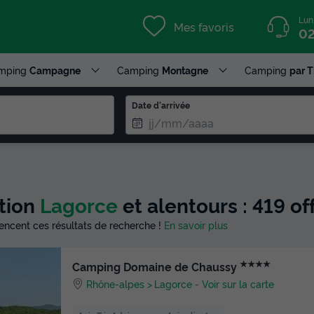
Lun
Mes favoris
02
mping
Campagne
Camping
Montagne
Camping
par 
Date d'arrivée
ction
Lagorce
et alentours : 419 o
luencent ces résultats de recherche !
En savoir plus
★★★★
Camping Domaine de Chaussy
Rhône-alpes
Lagorce
-
Voir sur la carte