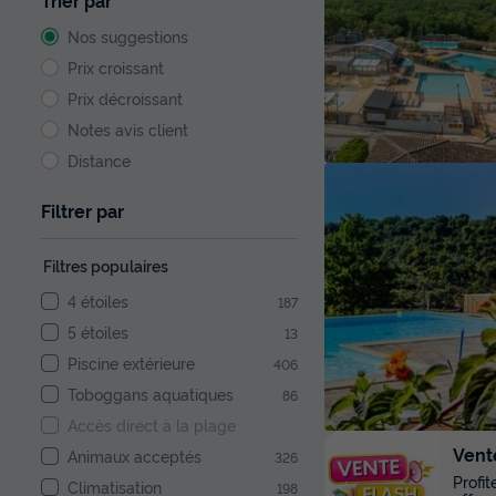
Trier par
Nos suggestions
Prix croissant
Prix décroissant
Notes avis client
Distance
Filtrer par
Filtres populaires
4 étoiles
187
5 étoiles
13
Piscine extérieure
406
Toboggans aquatiques
86
Accès direct à la plage
Vent
Animaux acceptés
326
Profi
Climatisation
198