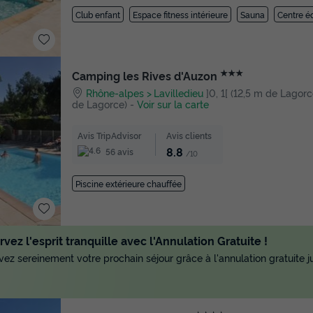
Club enfant
Espace fitness intérieure
Sauna
Centre é
★★★
Camping les Rives d'Auzon
Rhône-alpes
Lavilledieu
]0, 1[ (12,5 m de Lagorce
de Lagorce)
-
Voir sur la carte
Avis TripAdvisor
Avis clients
8.8
56 avis
/10
Piscine extérieure chauffée
vez l'esprit tranquille avec l'Annulation Gratuite !
ez sereinement votre prochain séjour grâce à l'annulation gratuite ju