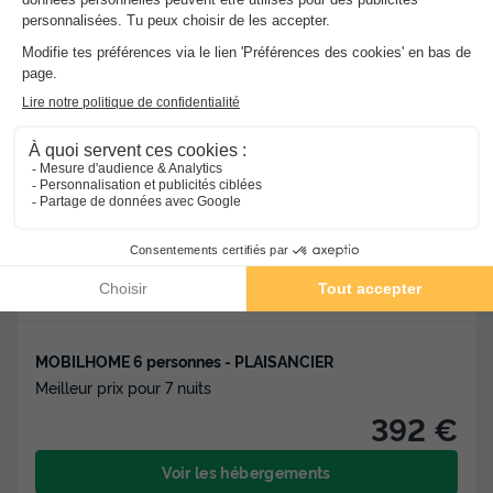
★★★★
Camping Ile De La Comtesse
Murs Et Gelignieux
-
Voir sur la carte
Avis clients
8.7
/10
Point Wifi gratuit
Piscine extérieure chauffée
+ 5
MOBILHOME 6 personnes - PLAISANCIER
Meilleur prix pour 7 nuits
392 €
Voir les hébergements