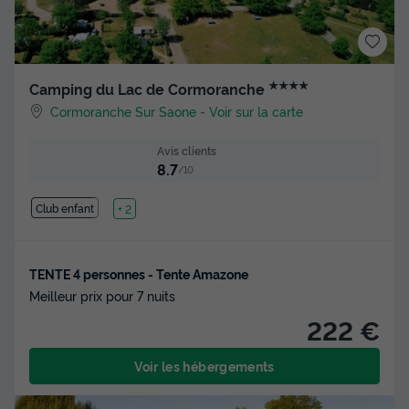
★★★★
Camping du Lac de Cormoranche
Cormoranche Sur Saone
-
Voir sur la carte
Avis clients
8.7
/10
Club enfant
Lac
+ 2
TENTE 4 personnes - Tente Amazone
Meilleur prix pour 7 nuits
222 €
Voir les hébergements