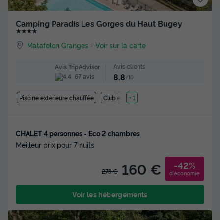
Camping Paradis Les Gorges du Haut Bugey
★★★★
Matafelon Granges
-
Voir sur la carte
Avis clients
Avis TripAdvisor
8.8
67 avis
/10
Piscine extérieure chauffée
Club enfant
+ 1
CHALET 4 personnes - Eco 2 chambres
Meilleur prix pour 7 nuits
-42%
160 €
278 €
d'économie
Voir les hébergements