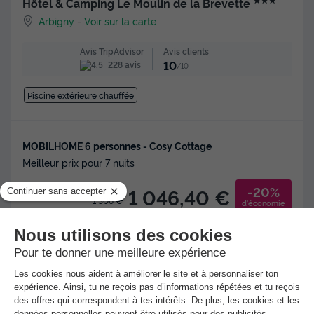
Hôtel & Camping Le Moulin de la Brevette
Arbigny
-
Voir sur la carte
Avis clients
Avis TripAdvisor
10
228 avis
/10
Piscine extérieure chauffée
MOBILHOME 6 personnes - Cosy Cottage
Meilleur prix pour 7 nuits
-20%
1 046,40 €
1 308 €
d'économie
Voir l'hébergement