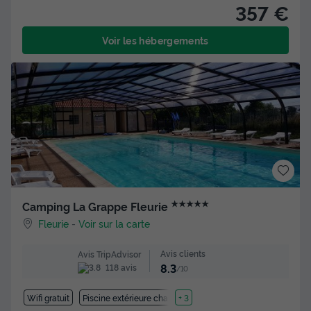
357 €
Voir les hébergements
★★★★★
Camping La Grappe Fleurie
Fleurie
-
Voir sur la carte
Avis clients
Avis TripAdvisor
8.3
118 avis
/10
Wifi gratuit
Piscine extérieure chauffée
+ 3