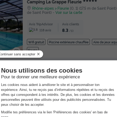
★★★★★
Camping La Grappe Fleurie
Rhône-alpes
Fleurie
]0, 1[ (17,5 m de Saint Point) 
de Saint Point)
-
Voir sur la carte
Avis TripAdvisor
Avis clients
8.3
118 avis
/10
Wifi gratuit
Piscine extérieure chauffée
Aire de jeux aqu
Sauna
s autour de Saint Point
★★★
Camping de Charlieu
Rhône-alpes
Charlieu
]0, 1[ (39,3 m de Saint Point
de Saint Point)
-
Voir sur la carte
Avis clients
9.3
/10