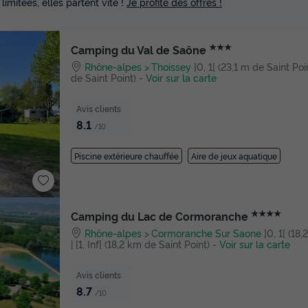
 limitées, elles partent vite !
Je profite des offres !
★★★
Camping du Val de Saône
Rhône-alpes
Thoissey
]0, 1[ (23,1 m de Saint Poin
de Saint Point)
-
Voir sur la carte
Avis clients
8.1
/10
Piscine extérieure chauffée
Aire de jeux aquatique
★★★★
Camping du Lac de Cormoranche
Rhône-alpes
Cormoranche Sur Saone
]0, 1[ (18
| [1, Inf[ (18,2 km de Saint Point)
-
Voir sur la carte
Avis clients
8.7
/10