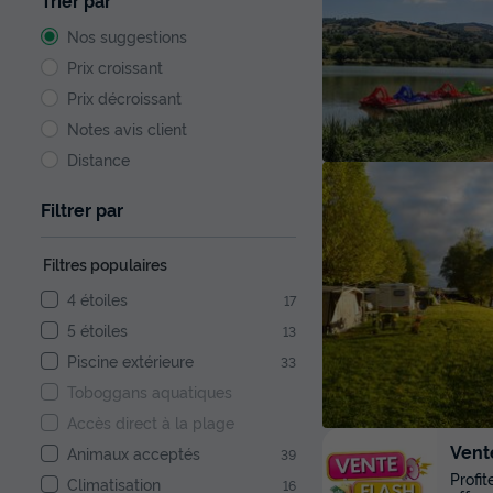
Trier par
Nos suggestions
Prix croissant
Prix décroissant
Notes avis client
Distance
Filtrer par
Filtres populaires
4 étoiles
17
5 étoiles
13
Piscine extérieure
33
Toboggans aquatiques
Accès direct à la plage
Vent
Animaux acceptés
39
Profi
Climatisation
16