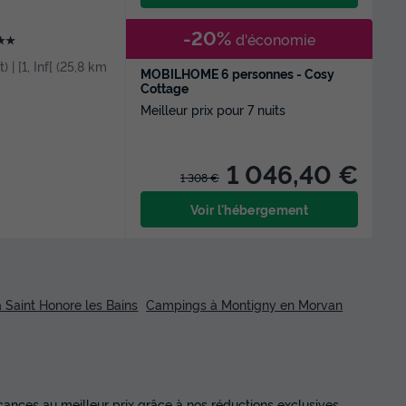
-20%
d'économie
★★
) | [1, Inf[ (25,8 km
MOBILHOME 6 personnes - Cosy
Cottage
Meilleur prix pour 7 nuits
1 046,40 €
1 308 €
Voir l'hébergement
Saint Honore les Bains
Campings à Montigny en Morvan
ances au meilleur prix grâce à nos réductions exclusives