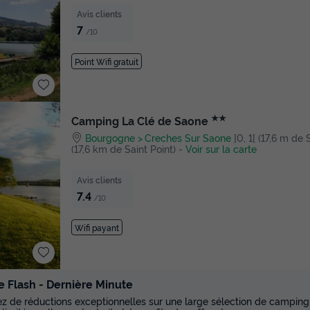
Avis clients
7
/10
Point Wifi gratuit
★★
Camping La Clé de Saone
Bourgogne
Creches Sur Saone
]0, 1[ (17,6 m de S
(17,6 km de Saint Point)
-
Voir sur la carte
Avis clients
7.4
/10
Wifi payant
e Flash - Dernière Minute
tez de réductions exceptionnelles sur une large sélection de campings