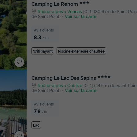
★★★
Camping Le Renom
Rhône-alpes
Vonnas
]0, 1[ (30,6 m de Saint Point
de Saint Point)
-
Voir sur la carte
Avis clients
8.3
/10
Wifi payant
Piscine extérieure chauffée
★★★★
Camping Le Lac Des Sapins
Rhône-alpes
Cublize
]0, 1[ (44,5 m de Saint Point)
de Saint Point)
-
Voir sur la carte
Avis clients
7.8
/10
Lac