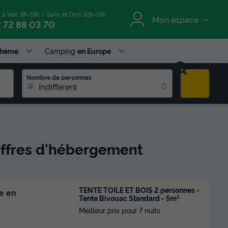
. à Ven. 9h-19h / Sam. et Dim. 10h-19h
Mon espace
 72 88 03 70
Thème
Camping
en Europe
Nombre de personnes
Indifférent
 offres d'hébergement
TENTE TOILE ET BOIS 2 personnes -
e en
Tente Bivouac Standard - 5m²
Meilleur prix pour 7 nuits