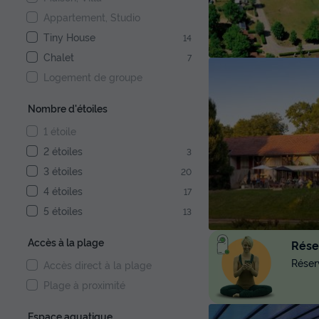
Appartement, Studio
Tiny House
14
Chalet
7
Logement de groupe
Nombre d'étoiles
1 étoile
2 étoiles
3
3 étoiles
20
4 étoiles
17
5 étoiles
13
Accès à la plage
Réser
Réserv
Accès direct à la plage
Plage à proximité
Espace aquatique