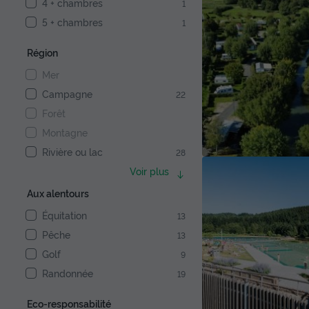
4 + chambres
1
5 + chambres
1
Région
Mer
Campagne
22
Forêt
Montagne
Rivière ou lac
28
Voir plus
Aux alentours
Équitation
13
Pêche
13
Golf
9
Randonnée
19
Eco-responsabilité