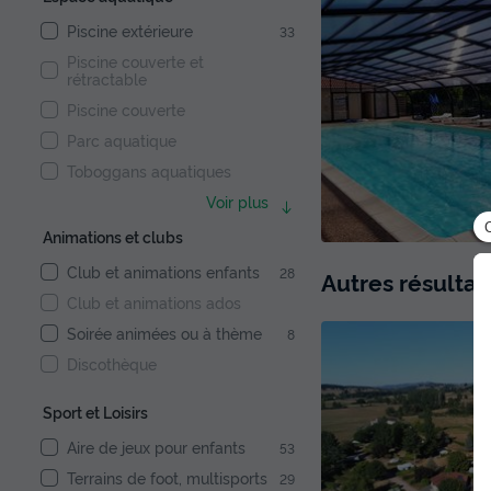
Piscine extérieure
33
Piscine couverte et
rétractable
Piscine couverte
Parc aquatique
Toboggans aquatiques
Voir plus
Animations et clubs
Club et animations enfants
28
Autres résultat
Club et animations ados
Soirée animées ou à thème
8
Discothèque
Sport et Loisirs
Aire de jeux pour enfants
53
Terrains de foot, multisports
29