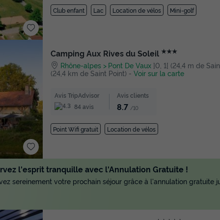
Club enfant
Lac
Location de vélos
Mini-golf
★★★
Camping Aux Rives du Soleil
Rhône-alpes
Pont De Vaux
]0, 1[ (24,4 m de Saint 
(24,4 km de Saint Point)
-
Voir sur la carte
Avis TripAdvisor
Avis clients
8.7
84 avis
/10
Point Wifi gratuit
Location de vélos
vez l'esprit tranquille avec l'Annulation Gratuite !
ez sereinement votre prochain séjour grâce à l'annulation gratuite ju