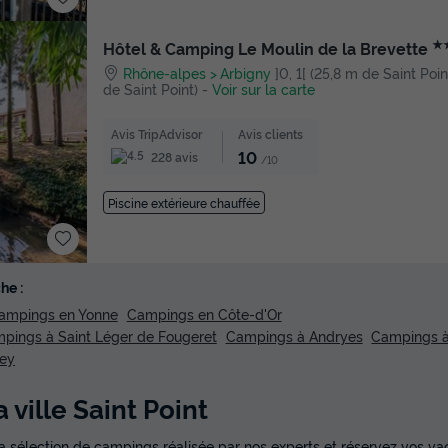
★
Hôtel & Camping Le Moulin de la Brevette
Rhône-alpes
Arbigny
]0, 1[ (25,8 m de Saint Point
de Saint Point)
-
Voir sur la carte
Avis TripAdvisor
Avis clients
10
228 avis
/10
Piscine extérieure chauffée
he :
ampings en Yonne
Campings en Côte-d'Or
pings à Saint Léger de Fougeret
Campings à Andryes
Campings à 
rey
 ville Saint Point
 sélection de campings réalisée par nos experts et réservez vos vac