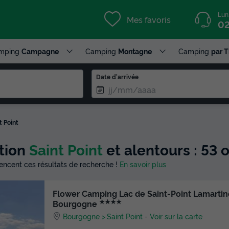
Lun
Mes favoris
02
mping
Campagne
Camping
Montagne
Camping
par 
Date d'arrivée
t Point
ction
Saint Point
et alentours : 53
luencent ces résultats de recherche !
En savoir plus
Flower Camping Lac de Saint-Point Lamartin
★★★★
Bourgogne
Bourgogne
Saint Point
-
Voir sur la carte