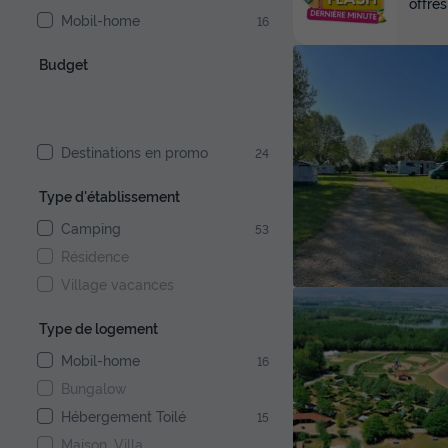
offres
Mobil-home
16
Budget
Destinations en promo
24
Type d'établissement
Camping
53
Résidence
Village vacances
Type de logement
Mobil-home
16
Bungalow
Hébergement Toilé
15
Maison, Villa