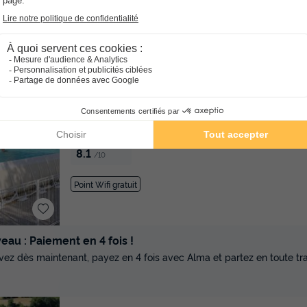
★★★★
Camping Le Nid du Parc
Rhône-alpes
Villars Les Dombes
]0, 1[ (48,9 m d
Inf[ (48,9 km de Saint Point)
-
Voir sur la carte
Avis clients
8.1
/10
Point Wifi gratuit
au : Paiement en 4 fois !
vez dès maintenant, payez en 4 fois avec Alma et partez en toute tran