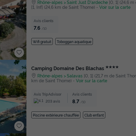
Rhône-alpes
Saint Just D'ardeche
]0, 1[ (24,6 m
[1, Inf[ (24,6 km de Saint Thome)
-
Voir sur la carte
Avis clients
7.6
/10
Wifi gratuit
Toboggan aquatique
★★★★
Camping Domaine Des Blachas
Rhône-alpes
Salavas
]0, 1[ (21,7 m de Saint Thome
km de Saint Thome)
-
Voir sur la carte
Avis TripAdvisor
Avis clients
8.7
203 avis
/10
Piscine extérieure chauffée
Club enfant