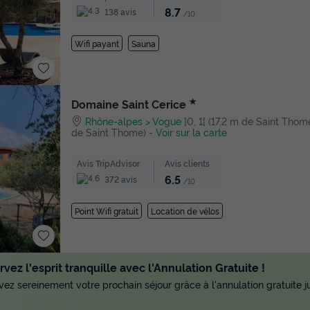
8.7
138 avis
/10
Wifi payant
Sauna
★
Domaine Saint Cerice
Rhône-alpes
Vogue
]0, 1[ (17,2 m de Saint Thome)
de Saint Thome)
-
Voir sur la carte
Avis TripAdvisor
Avis clients
6.5
372 avis
/10
Point Wifi gratuit
Location de vélos
vez l'esprit tranquille avec l'Annulation Gratuite !
ez sereinement votre prochain séjour grâce à l'annulation gratuite ju