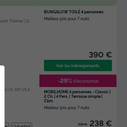
BUNGALOW TOILÉ 4 personnes
Meilleur prix pour 7 nuits
Saint Thome) | [1,
390 €
Voir les hébergements
-29%
d'économie
) | [1, Inf[ (21,4
MOBILHOME 4 personnes - Classic |
2 Ch. | 4 Pers. | Terrasse simple |
Clim.
Meilleur prix pour 7 nuits
238 €
336 €
tique
Club enfant