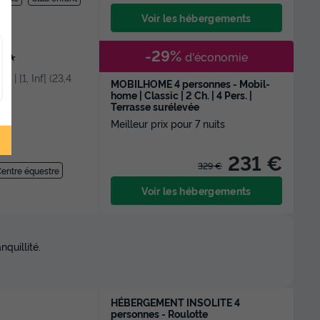
Voir les hébergements
-29%
d'économie
★★
 | [1, Inf[ (23,4
MOBILHOME 4 personnes - Mobil-
home | Classic | 2 Ch. | 4 Pers. |
Terrasse surélevée
Meilleur prix pour 7 nuits
231 €
329 €
entre équestre
Voir les hébergements
quillité.
HÉBERGEMENT INSOLITE 4
personnes - Roulotte