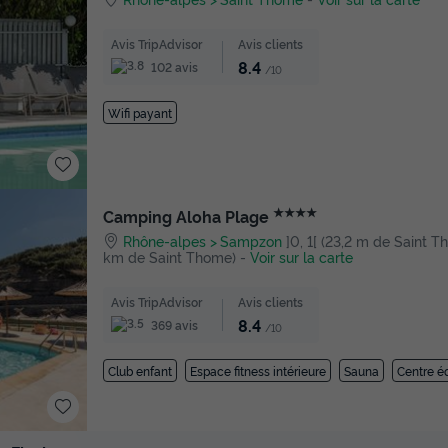
Avis TripAdvisor
Avis clients
8.4
102 avis
/10
Wifi payant
★★★★
Camping Aloha Plage
Rhône-alpes
Sampzon
]0, 1[ (23,2 m de Saint Tho
km de Saint Thome)
-
Voir sur la carte
Avis TripAdvisor
Avis clients
8.4
369 avis
/10
Club enfant
Espace fitness intérieure
Sauna
Centre é