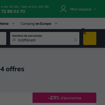
. à Ven. 9h-19h / Sam. et Dim. 10h-19h
Mon espace
 72 88 03 70
Thème
Camping
en Europe
Nombre de personnes
Indifférent
4 offres
-23%
d'économie