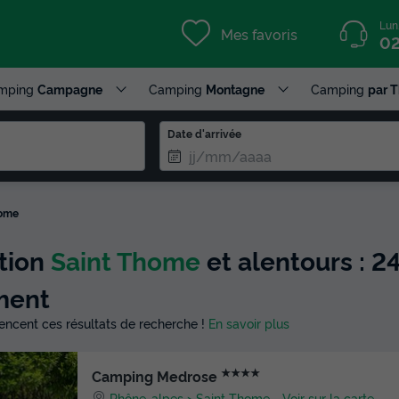
Lun
Mes favoris
02
mping
Campagne
Camping
Montagne
Camping
par 
Date d'arrivée
home
ction
Saint Thome
et alentours : 24
ment
luencent ces résultats de recherche !
En savoir plus
★★★★
Camping Medrose
Rhône-alpes
Saint Thome
-
Voir sur la carte