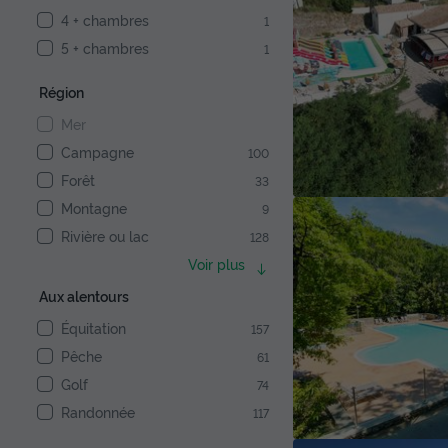
4 + chambres
1
5 + chambres
1
Région
Mer
Campagne
100
Forêt
33
Montagne
9
Rivière ou lac
128
Voir plus
Aux alentours
Équitation
157
Pêche
61
Golf
74
Randonnée
117