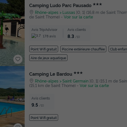
★★★
Camping Ludo Parc Pausado
Rhône-alpes
Lussas
]0, 1[ (16,8 m de Saint Thome
de Saint Thome)
-
Voir sur la carte
Avis TripAdvisor
Avis clients
8.3
178 avis
/10
Point Wifi gratuit
Piscine extérieure chauffée
Club enfan
Aire de jeux aquatique
★★★
Camping Le Bardou
Rhône-alpes
Saint Germain
]0, 1[ (15,1 m de Sain
(15,1 km de Saint Thome)
-
Voir sur la carte
Avis clients
9.5
/10
Point Wifi gratuit