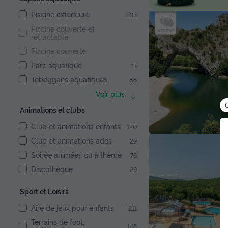
Piscine extérieure
233
Piscine couverte et
rétractable
Piscine couverte
Parc aquatique
13
Toboggans aquatiques
58
Voir plus
Animations et clubs
Club et animations enfants
120
Club et animations ados
29
Soirée animées ou à thème
76
Discothèque
29
Sport et Loisirs
Aire de jeux pour enfants
211
Terrains de foot,
148