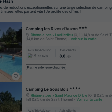
e Flash
tez de réductions exceptionnelles sur une large sélection de campings
 limitées, elles partent vite !
Je profite des offres !
★★★
Camping les Rives d'Auzon
Rhône-alpes
Lavilledieu
]0, 1[ (14,8 m de Saint T
(14,8 km de Saint Thome)
-
Voir sur la carte
Avis TripAdvisor
Avis clients
8.8
56 avis
/10
Piscine extérieure chauffée
★★★★
Camping Le Sous Bois
Rhône-alpes
Saint Maurice D'ibie
]0, 1[ (12,1 m 
Inf[ (12,1 km de Saint Thome)
-
Voir sur la carte
Avis TripAdvisor
Avis clients