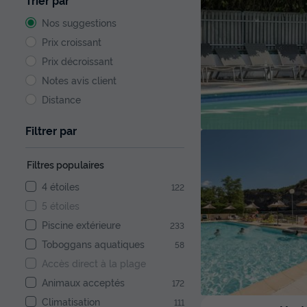
Trier par
Nos suggestions
Prix croissant
Prix décroissant
Notes avis client
Distance
Filtrer par
Filtres populaires
4 étoiles
122
5 étoiles
Piscine extérieure
233
Toboggans aquatiques
58
Accès direct à la plage
Animaux acceptés
172
Climatisation
111