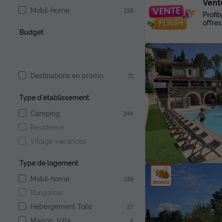
Vent
Mobil-home
139
Profi
offres
Budget
Destinations en promo
71
Type d'établissement
Camping
244
Résidence
Village vacances
Type de logement
Mobil-home
139
Bungalow
Hébergement Toilé
27
Maison, Villa
6