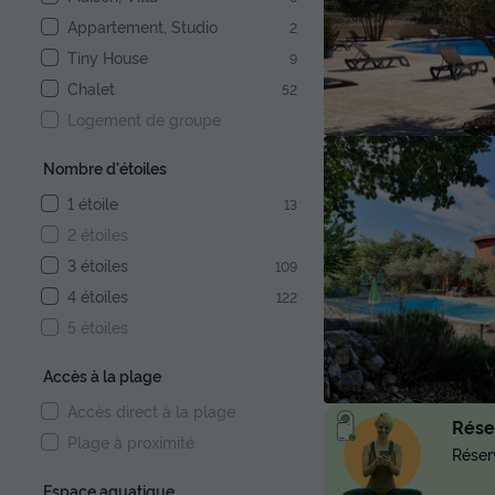
Appartement, Studio
2
Tiny House
9
Chalet
52
Logement de groupe
Nombre d'étoiles
1 étoile
13
2 étoiles
3 étoiles
109
4 étoiles
122
5 étoiles
Accès à la plage
Accès direct à la plage
Réser
Plage à proximité
Réserv
Espace aquatique