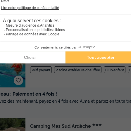
Location de vélos
+ 2
★★
Camping Sites et Paysages - Le Petit Bois
Rhône-alpes
Ruoms
]0, 1[ (23,4 m de Saint Thome)
km de Saint Thome)
-
Voir sur la carte
Avis TripAdvisor
Avis clients
8.2
264 avis
/10
Wifi payant
Piscine extérieure chauffée
Club enfant
C
au : Paiement en 4 fois !
vez dès maintenant, payez en 4 fois avec Alma et partez en toute tran
★★★
Camping Mas Sud Ardèche