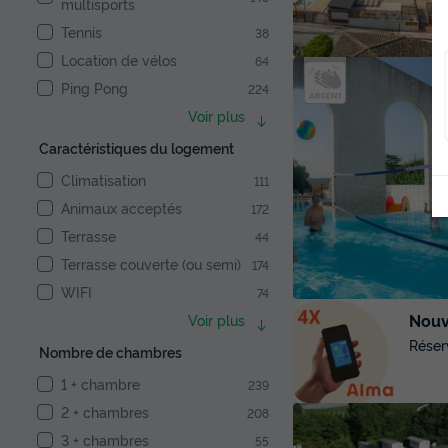
multisports
Tennis
38
Location de vélos
64
Ping Pong
224
Voir plus
Caractéristiques du logement
Climatisation
111
Animaux acceptés
172
Terrasse
44
Terrasse couverte (ou semi)
174
WIFI
74
Nouve
Voir plus
Réser
Nombre de chambres
1 + chambre
239
2 + chambres
208
3 + chambres
55