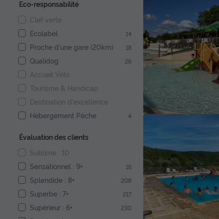
Eco-responsabilité
Clef verte
Ecolabel
14
Proche d'une gare (20km)
18
Qualidog
26
Accueil Vélo
Tourisme & Handicap
Destination d'excellence
Hébergement Pêche
4
Évaluation des clients
Sublime : 10
Sensationnel : 9+
16
Splendide : 8+
208
Superbe : 7+
217
Supérieur : 6+
230