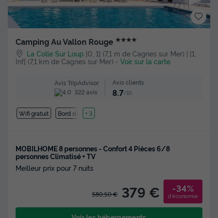
★★★★
Camping Au Vallon Rouge
La Colle Sur Loup
]0, 1[ (7,1 m de Cagnes sur Mer) | [1,
Inf[ (7,1 km de Cagnes sur Mer)
-
Voir sur la carte
Avis clients
Avis TripAdvisor
8.7
322 avis
/10
Wifi gratuit
Bord de mer
+ 3
MOBILHOME 8 personnes - Confort 4 Pièces 6/8
personnes Climatisé + TV
Meilleur prix pour 7 nuits
-34%
379 €
580,50 €
d'économie
Voir les hébergements