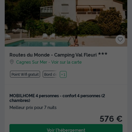
★★★
Routes du Monde - Camping Val Fleuri
Cagnes Sur Mer
-
Voir sur la carte
Point Wifi gratuit
Bord de mer
+ 1
MOBILHOME 4 personnes - confort 4 personnes (2
chambres)
Meilleur prix pour 7 nuits
576 €
Voir l'hébergement