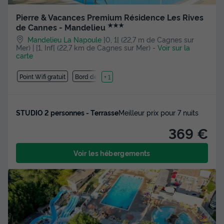
Pierre & Vacances Premium Résidence Les Rives
★★★
de Cannes - Mandelieu
Mandelieu La Napoule
]0, 1[ (22,7 m de Cagnes sur
Mer) | [1, Inf[ (22,7 km de Cagnes sur Mer)
-
Voir sur la
carte
Point Wifi gratuit
Bord de mer
+ 1
STUDIO 2 personnes - Terrasse
Meilleur prix pour 7 nuits
369 €
Voir les hébergements