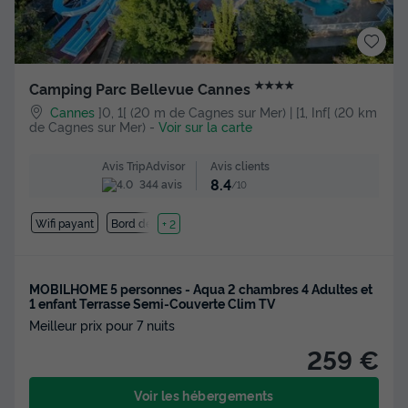
★★★★
Camping Parc Bellevue Cannes
Cannes
]0, 1[ (20 m de Cagnes sur Mer) | [1, Inf[ (20 km
de Cagnes sur Mer)
-
Voir sur la carte
Avis clients
Avis TripAdvisor
8.4
344 avis
/10
Wifi payant
Bord de mer
+ 2
MOBILHOME 5 personnes - Aqua 2 chambres 4 Adultes et
1 enfant Terrasse Semi-Couverte Clim TV
Meilleur prix pour 7 nuits
259 €
Voir les hébergements