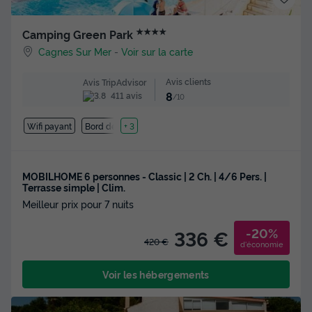
★★★★
Camping Green Park
Cagnes Sur Mer
-
Voir sur la carte
Avis clients
Avis TripAdvisor
8
411 avis
/10
Wifi payant
Bord de mer
+ 3
MOBILHOME 6 personnes - Classic | 2 Ch. | 4/6 Pers. |
Terrasse simple | Clim.
Meilleur prix pour 7 nuits
-20%
336 €
420 €
d'économie
Voir les hébergements