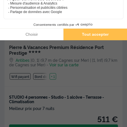
Pierre & Vacances Premium Résidence Port
★★★★
Prestige
Antibes
]0, 1[ (9,7 m de Cagnes sur Mer) | [1, Inf[ (9,7 km
de Cagnes sur Mer)
-
Voir sur la carte
Wifi payant
Bord de mer
+ 1
STUDIO 4 personnes - Studio - 1 alcôve - Terrasse -
Climatisation
Meilleur prix pour 7 nuits
511 €