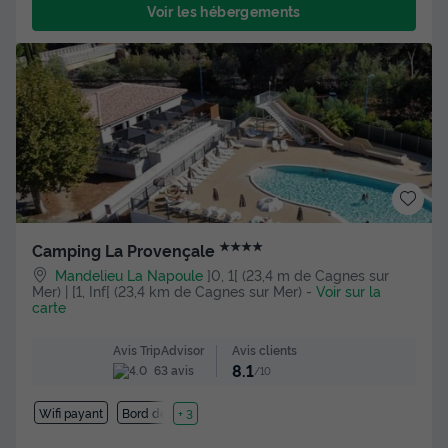
Voir les hébergements
★★★★
Camping La Provençale
Mandelieu La Napoule
]0, 1[ (23,4 m de Cagnes sur
Mer) | [1, Inf[ (23,4 km de Cagnes sur Mer)
-
Voir sur la
carte
Avis clients
Avis TripAdvisor
8.1
63 avis
/10
Wifi payant
Bord de mer
+ 3