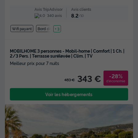
Avis clients
Avis TripAdvisor
8.2
340 avis
/10
Wifi payant
Bord de mer
+ 3
MOBILHOME 3 personnes - Mobil-home | Comfort | 1 Ch. |
2/3 Pers. | Terrasse surélevée | Clim. | TV
Meilleur prix pour 7 nuits
-28%
343 €
483 €
d'économie
Voir les hébergements