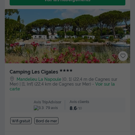
★★★★
Camping Les Cigales
Mandelieu La Napoule
]0, 1[ (22,4 m de Cagnes sur
Mer) | [1, Inf[ (22,4 km de Cagnes sur Mer)
-
Voir sur la
carte
Avis clients
Avis TripAdvisor
8.6
79 avis
/10
Wifi gratuit
Bord de mer