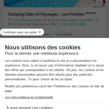
★★★★
Camping Sites et Paysages - Les Pinèdes
La Colle Sur Loup
]0, 1[ (6,3 m de Cagnes sur Mer) | [1,
Inf[ (6,3 km de Cagnes sur Mer)
-
Voir sur la carte
Avis clients
Avis TripAdvisor
8.9
195 avis
/10
Wifi payant
Bord de mer
+ 2
MOBILHOME 4 personnes - Grand confort Riviéra
Meilleur prix pour 7 nuits
485,10 €
Voir les hébergements