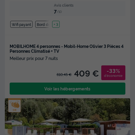
Avis clients
7
/10
Wifi payant
Bord de mer
+ 3
MOBILHOME 4 personnes - Mobil-Home Olivier 3 Pièces 4
Personnes Climatisé + TV
Meilleur prix pour 7 nuits
-33%
409 €
610,45 €
d'économie
Voir les hébergements