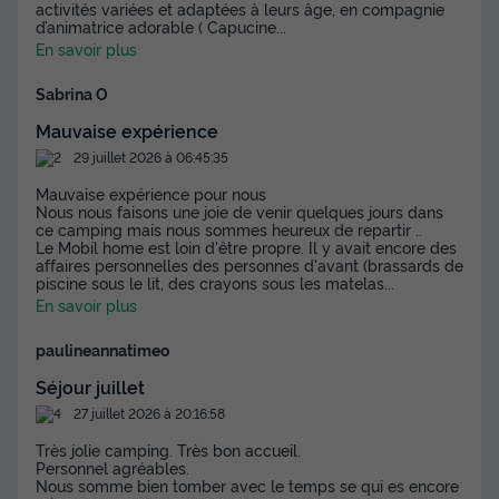
activités variées et adaptées à leurs âge, en compagnie
d’animatrice adorable ( Capucine
...
En savoir plus
MOBILHOME 7 personnes - Evasion 2 chambres 28m²
du
06/09/2026
au
13/09/2026
Sabrina O
Modifier les dates
Mauvaise expérience
Meilleur prix pour 7 nuits
29 juillet 2026 à 06:45:35
282 €
-10%
253,80 €
Mauvaise expérience pour nous
d'économie
Nous nous faisons une joie de venir quelques jours dans
Prix de comparaison
ce camping mais nous sommes heureux de repartir ..
Le Mobil home est loin d'être propre. Il y avait encore des
Voir les disponibilités
affaires personnelles des personnes d'avant (brassards de
piscine sous le lit, des crayons sous les matelas
...
En savoir plus
paulineannatimeo
Séjour juillet
27 juillet 2026 à 20:16:58
Très jolie camping. Très bon accueil.
Personnel agréables.
Nous somme bien tomber avec le temps se qui es encore