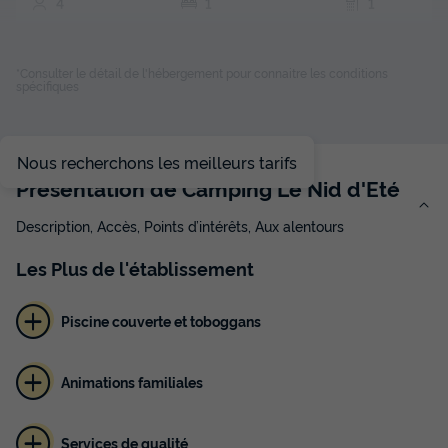
4
1
1
Accès wifi
Animaux autorisés *
Cafetière
Réfrigérateur
Salon de jardin
+ 3
*Consulter le détail de l'hébergement pour connaitre les conditions
spécifiques
MOBILHOME 4 personnes - Mobil-home Cocoon 4
personnes 1 chambre 20m²
Nous recherchons les meilleurs tarifs
du
06/09/2026
au
13/09/2026
Présentation de Camping Le Nid d'Eté
Modifier les dates
Meilleur prix pour 7 nuits
Description, Accès, Points d’intérêts, Aux alentours
264 €
-10%
Les
Plus
de l'établissement
237,60 €
d'économie
Prix de comparaison
Piscine couverte et toboggans
Voir les disponibilités
Animations familiales
Services de qualité