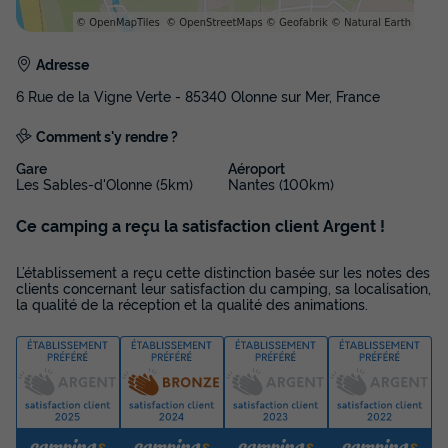
Terrasse semi-couverte
Accès wifi
Animaux autorisés *
Cafetière
Réfrigérateur
+ 5
Adresse
6 Rue de la Vigne Verte - 85340 Olonne sur Mer, France
MOBILHOME 6 personnes - 2 chambres 4/6 personnes
Comment s'y rendre ?
du
29/08/2026
au
05/09/2026
Modifier les dates
Gare
Aéroport
Les Sables-d'Olonne (5km)
Nantes (100km)
Meilleur prix pour 7 nuits
249 €
Ce camping a reçu la satisfaction client Argent !
Voir les disponibilités
L’établissement a reçu cette distinction basée sur les notes des
clients concernant leur satisfaction du camping, sa localisation,
la qualité de la réception et la qualité des animations.