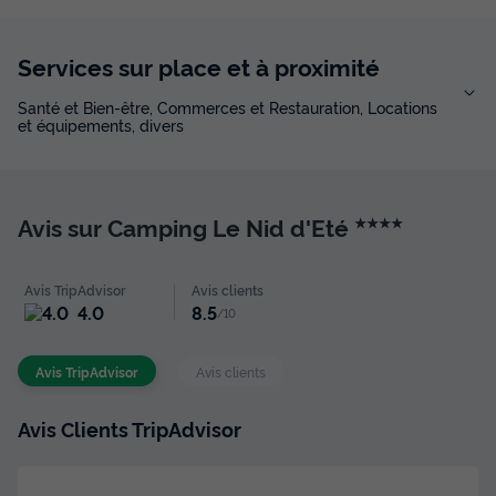
MOBILHOME 4 personnes - Cocoon 2 chambres 23m²
Services sur place et à proximité
du
06/09/2026
au
13/09/2026
Modifier les dates
Santé et Bien-être, Commerces et Restauration, Locations
et équipements, divers
Meilleur prix pour 7 nuits
282 €
-10%
253,80 €
d'économie
Avis sur Camping Le Nid d'Eté
Prix de comparaison
★★★★
Voir les disponibilités
Avis TripAdvisor
Avis clients
4.0
8.5
/10
Avis TripAdvisor
Avis clients
Avis Clients TripAdvisor