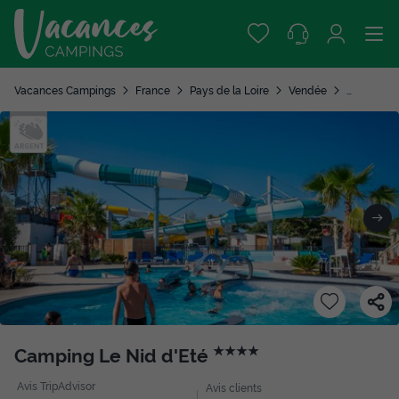
Vacances Campings
France
Pays de la Loire
Vendée
Olonne su
Camping Le Nid d'Eté
★★★★
Avis TripAdvisor
Avis clients