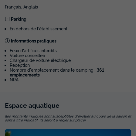
Français, Anglais
Voir les disponibilités
Parking
En dehors de l'établissement
Informations pratiques
Feux d'artifices interdits
Voiture conseillée
Chargeur de voiture électrique
Réception
Nombre d'emplacement dans le camping :
361
emplacements
NRA :
MOBILHOME 7 personnes - Evasion 2
chambres 30m²
Annulation gratuite
Espace
aquatique
Surface
Adultes
Chambres
Salle de bain
30m²
7
2
1
(les montants indiqués sont susceptibles d'évoluer au cours de la saison et
sont à titre indicatif, ils seront à régler sur place)
Accès wifi
Animaux autorisés *
Cafetière
Réfrigérateur
Salon de jardin
+ 3