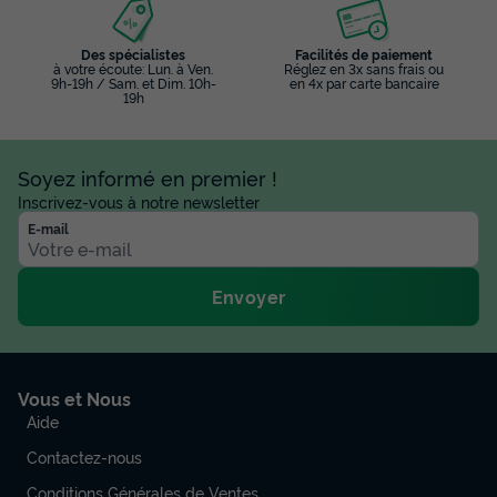
Des spécialistes
Facilités de paiement
à votre écoute: Lun. à Ven.
Réglez en 3x sans frais ou
9h-19h / Sam. et Dim. 10h-
en 4x par carte bancaire
19h
Soyez informé en premier !
Inscrivez-vous à notre newsletter
E-mail
MOBILHOME 8 personnes - Loisir 3
chambres 30m²
Envoyer
Annulation gratuite
Surface
Adultes
Chambres
Salle de bain
30m²
8
3
1
Vous et Nous
Accès wifi
Animaux autorisés *
Voir le plan 2D
Aide
Cafetière
Réfrigérateur
Salon de jardin
+ 3
Contactez-nous
Conditions Générales de Ventes