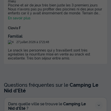
mieu
Piscine et air de jeux très bien juste les 3 premiers jours
MOBILHOME 7 personnes - Evasion 2
Nous n'avons pas pu profiter des piscines ni des jeux pour
chambres 30m²
enfants car il y avait énormément de monde. Terrain de
...
En savoir plus
Annulation gratuite
Surface
Adultes
Chambres
Salle de bain
Clovis F
30m²
7
2
1
Familial
Accès wifi
Animaux autorisés *
Cafetière
Réfrigérateur
27 juillet 2026 à 17:21:48
Salon de jardin
+ 3
Le snack les personnes qui y travaillent sont très
agréables la nourriture mise en vente au snack est
excellente. Très bon séjour entre amis.
MOBILHOME 7 personnes - Evasion 2 chambres 30m²
du
06/09/2026
au
13/09/2026
Modifier les dates
Meilleur prix pour 7 nuits
Questions fréquentes sur le
Camping Le
Nid d'Eté
282 €
-10%
253,80 €
d'économie
Dans quelle ville se trouve le
Camping Le
Prix de comparaison
Nid d'Eté
?