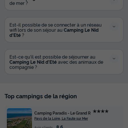
de mer ?
MOBILHOME 4 personnes - Cocoon 2 chambres 23m²
du
06/09/2026
au
13/09/2026
Modifier les dates
Est-il possible de se connecter à un réseau
wifi lors de son séjour au
Camping Le Nid
Meilleur prix pour 7 nuits
d'Eté
?
282 €
-10%
253,80 €
d'économie
Prix de comparaison
Est-ce qu'il est possible de séjourner au
Camping Le Nid d'Eté
avec des animaux de
Voir les disponibilités
compagnie ?
Top campings de la région
★★★★
Camping Paradis - Le Grand R
Pays de la Loire, La Faute sur Mer
8.6
Avis clients