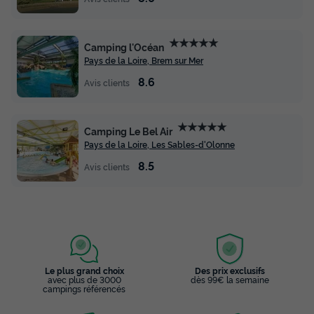
MOBILHOME 5 personnes - Evasion 2
chambres 23m²
★★★★★
Annulation gratuite
Camping l'Océan
Pays de la Loire, Brem sur Mer
Surface
Adultes
Chambres
Salle de bain
23m²
5
2
1
8.6
Avis clients
Accès wifi
Animaux autorisés *
Cafetière
Réfrigérateur
★★★★★
Salon de jardin
+ 3
Camping Le Bel Air
Pays de la Loire, Les Sables-d'Olonne
8.5
Avis clients
MOBILHOME 5 personnes - Evasion 2 chambres 23m²
du
06/09/2026
au
13/09/2026
Modifier les dates
Meilleur prix pour 7 nuits
296 €
-10%
266,40 €
d'économie
Le plus grand choix
Des prix exclusifs
avec plus de 3000
dès 99€ la semaine
Prix de comparaison
campings référencés
Voir les disponibilités