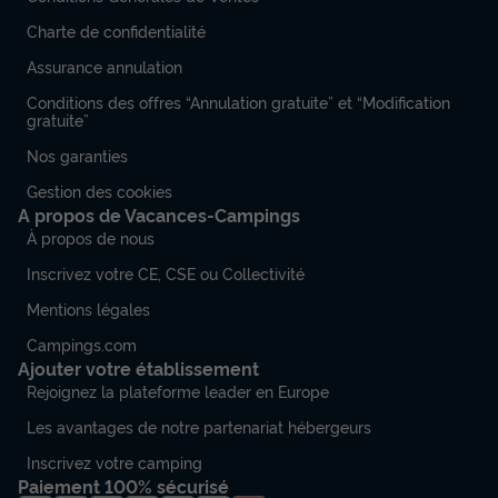
MOBILHOME 8 personnes - Loisir 3 chambres 30m²
Charte de confidentialité
du
06/09/2026
au
13/09/2026
Assurance annulation
Modifier les dates
Meilleur prix pour 7 nuits
Conditions des offres “Annulation gratuite” et “Modification
gratuite”
296 €
-10%
266,40 €
Nos garanties
d'économie
Prix de comparaison
Gestion des cookies
A propos de Vacances-Campings
Voir les disponibilités
À propos de nous
Inscrivez votre CE, CSE ou Collectivité
Mentions légales
Campings.com
Ajouter votre établissement
Rejoignez la plateforme leader en Europe
Les avantages de notre partenariat hébergeurs
Inscrivez votre camping
Paiement 100% sécurisé
MOBILHOME 7 personnes - Evasion+ 2