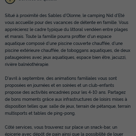
Situé à proximité des Sables d'Olonne, le camping Nid d'Eté
vous accueille pour des vacances de détente en famille. Vous
apprécierez le cadre typique du littoral vendéen entre plages
et marais. Toute la famille pourra profiter d'un espace
MOBILHOME 4 personnes - Mobil-home
aquatique composé d'une piscine couverte chauffée, d'une
Cocoon 4 personnes 1 chambre 20m²
piscine extérieure chauffée, de toboggans aquatiques, de deux
Annulation gratuite
pataugeoires avec jeux aquatiques, espace bien être, jacuzzi,
rivière balnéothérapie.
Surface
Adultes
Chambres
Salle de bain
20m²
4
1
1
D'avril à septembre, des animations familiales vous sont
Accès wifi
Cafetière
Réfrigérateur
Salon de jardin
proposées en journées et en soirées et un club-enfants
Micro-ondes
propose des activités encadrées pour les 4-10 ans. Partagez
+ 2
de bons moments grâce aux infrastructures de loisirs mises à
disposition telles que: salle de jeux, terrain de pétanque, terrain
multisports et tables de ping-pong.
MOBILHOME 4 personnes - Mobil-home Cocoon 4
personnes 1 chambre 20m²
du
06/09/2026
au
13/09/2026
Côté services, vous trouverez sur place un snack-bar, un
Modifier les dates
épicerie avec dépôt de pain ainsi que la possibilité de louer