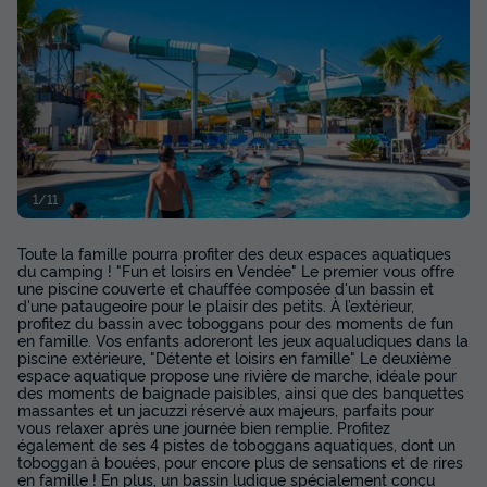
MOBILHOME 7 personnes - Evasion 2 chambres 30m²
du
06/09/2026
au
13/09/2026
Modifier les dates
Meilleur prix pour 7 nuits
282 €
-10%
253,80 €
1/11
d'économie
Prix de comparaison
Toute la famille pourra profiter des deux espaces aquatiques
Voir les disponibilités
du camping ! "Fun et loisirs en Vendée" Le premier vous offre
une piscine couverte et chauffée composée d'un bassin et
d'une pataugeoire pour le plaisir des petits. À l’extérieur,
profitez du bassin avec toboggans pour des moments de fun
en famille. Vos enfants adoreront les jeux aqualudiques dans la
piscine extérieure, "Détente et loisirs en famille" Le deuxième
espace aquatique propose une rivière de marche, idéale pour
des moments de baignade paisibles, ainsi que des banquettes
massantes et un jacuzzi réservé aux majeurs, parfaits pour
vous relaxer après une journée bien remplie. Profitez
également de ses 4 pistes de toboggans aquatiques, dont un
toboggan à bouées, pour encore plus de sensations et de rires
en famille ! En plus, un bassin ludique spécialement conçu