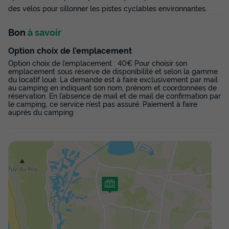
Meilleur prix pour 7 nuits
des vélos pour sillonner les pistes cyclables environnantes.
264 €
-10%
237,60 €
Bon
à savoir
d'économie
Prix de comparaison
Option choix de l’emplacement
Voir les disponibilités
Option choix de l’emplacement : 40€ Pour choisir son
emplacement sous réserve de disponibilité et selon la gamme
du locatif loué. La demande est à faire exclusivement par mail
au camping en indiquant son nom, prénom et coordonnées de
réservation. En l’absence de mail et de mail de confirmation par
le camping, ce service n’est pas assuré. Paiement à faire
auprès du camping
MOBILHOME 6 personnes - 2 chambres
4/6 personnes
Surface
Adultes
Enfants
Chambres
Salle de bain
28m²
4
2
2
1