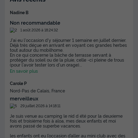
Voir les disponibilités
Nadine B
Non recommandable
1 août 2026 à 18:24:32
J'ai eu l'occasion d'y séjourner 1 semaine en juillet dernier.
Déjà très déçue en arrivant en voyant ces grandes herbes
tout autour du mobilhome.
En ce qui concerne la bâche de terrasse servant à
protéger du soleil ou de la pluie, celle -ci pleine de trous
(pour l'avoir tester lors d'un orage)
...
En savoir plus
MOBILHOME 7 personnes - Evasion 2
Carole P
chambres 28m²
Nord-Pas de Calais, France
Annulation gratuite
merveilleux
Surface
Adultes
Chambres
Salle de bain
29 juillet 2026 à 14:18:11
28m²
7
2
1
Je suis venue au camping le nid d été pour la deuxieme
fois et troisième fois à aloa, mes deux enfants et moi
Accès wifi
Animaux autorisés *
Voir le plan 2D
avons passé de superbe vacances.
Cafetière
Réfrigérateur
Salon de jardin
+ 3
les enfants ont eu l’occasion d’aller au mini club avec des