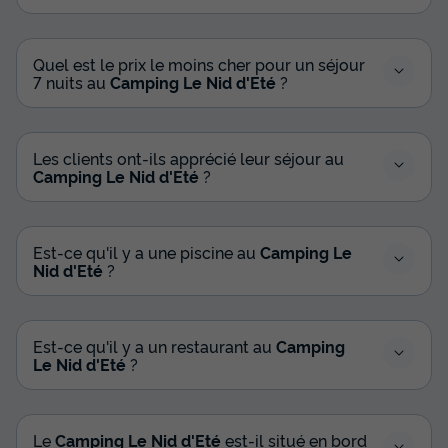
Voir les disponibilités
Quel est le prix le moins cher pour un séjour
7 nuits au
Camping Le Nid d'Eté
?
Les clients ont-ils apprécié leur séjour au
Camping Le Nid d'Eté
?
MOBILHOME 4 personnes - Cocoon 2
Est-ce qu'il y a une piscine au
Camping Le
chambres 23m²
Nid d'Eté
?
Annulation gratuite
Surface
Adultes
Chambres
Salle de bain
Est-ce qu'il y a un restaurant au
Camping
23m²
4
2
1
Le Nid d'Eté
?
Accès wifi
Animaux autorisés *
Voir le plan 2D
Cafetière
Réfrigérateur
Salon de jardin
+ 3
Le
Camping Le Nid d'Eté
est-il situé en bord