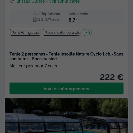
Brissac Quince
-
Voir sur la carte
Avis clients
Avis TripAdvisor
8.7
327 avis
/10
Point Wifi gratuit
Piscine extérieure chauffée
+ 3
Tente 2 personnes - Tente Insolite Nature Cyclo 1 ch. -Sans
sanitaires - Sans cuisine
Meilleur prix pour 7 nuits
222 €
Voir les hébergements