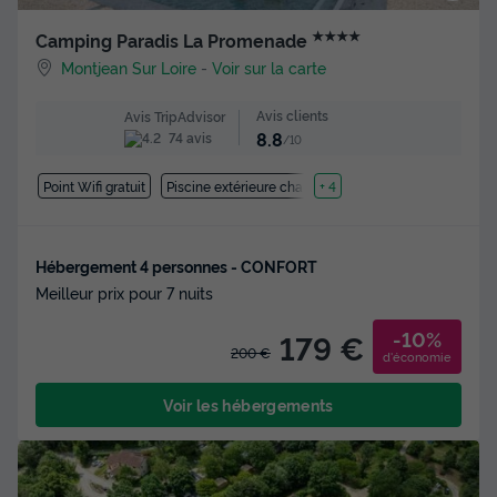
★★★★
Camping Paradis La Promenade
Montjean Sur Loire
-
Voir sur la carte
Avis clients
Avis TripAdvisor
8.8
74 avis
/10
Point Wifi gratuit
Piscine extérieure chauffée
+ 4
Hébergement 4 personnes - CONFORT
Meilleur prix pour 7 nuits
-10%
179 €
200 €
d'économie
Voir les hébergements