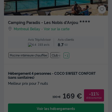
★★★★
Camping Paradis - Les Nobis d'Anjou
Montreuil Bellay
-
Voir sur la carte
Avis clients
Avis TripAdvisor
8.7
193 avis
/10
Piscine intérieure chauffée
Club enfant
+ 1
Hébergement 4 personnes - COCO SWEET CONFORT
(sans sanitaires)
Meilleur prix pour 7 nuits
-11%
169 €
190 €
d'économie
Voir les hébergements