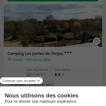
★★★
Camping Les portes de l'Anjou
Durtal
-
Voir sur la carte
Avis clients
Avis TripAdvisor
8.9
50 avis
/10
Wifi payant
Location de vélos
Bungalow toilé 5 personnes - ECO (SANS SANITAIRES)