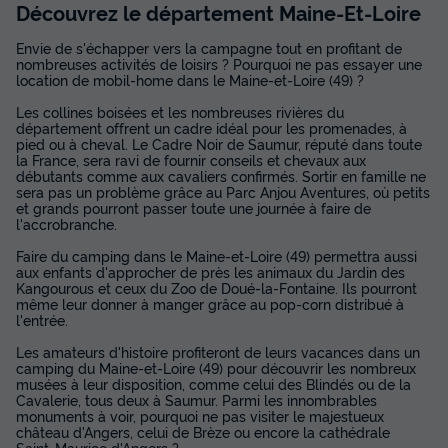
Découvrez le département Maine-Et-Loire
Envie de s'échapper vers la campagne tout en profitant de
nombreuses activités de loisirs ? Pourquoi ne pas essayer une
location de mobil-home dans le Maine-et-Loire (49) ?
Les collines boisées et les nombreuses rivières du
département offrent un cadre idéal pour les promenades, à
pied ou à cheval. Le Cadre Noir de Saumur, réputé dans toute
la France, sera ravi de fournir conseils et chevaux aux
débutants comme aux cavaliers confirmés. Sortir en famille ne
sera pas un problème grâce au Parc Anjou Aventures, où petits
et grands pourront passer toute une journée à faire de
l'accrobranche.
Faire du camping dans le Maine-et-Loire (49) permettra aussi
aux enfants d'approcher de près les animaux du Jardin des
Kangourous et ceux du Zoo de Doué-la-Fontaine. Ils pourront
même leur donner à manger grâce au pop-corn distribué à
l'entrée.
Les amateurs d'histoire profiteront de leurs vacances dans un
camping du Maine-et-Loire (49) pour découvrir les nombreux
musées à leur disposition, comme celui des Blindés ou de la
Cavalerie, tous deux à Saumur. Parmi les innombrables
monuments à voir, pourquoi ne pas visiter le majestueux
château d'Angers, celui de Brèze ou encore la cathédrale
Saint-Maurice d'Angers ?