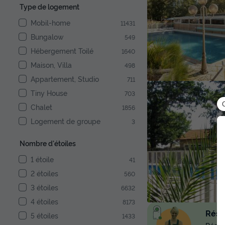
Type de logement
Mobil-home
11431
Bungalow
549
Hébergement Toilé
1640
Maison, Villa
498
Appartement, Studio
711
Tiny House
703
Chalet
1856
Logement de groupe
3
Nombre d'étoiles
1 étoile
41
2 étoiles
560
3 étoiles
6632
4 étoiles
8173
Réser
5 étoiles
1433