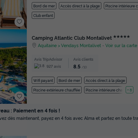
Bord de mer
Accès direct à la plage
Piscine intérieure 
Club enfant
★★★★★
Camping Atlantic Club Montalivet
Aquitaine
Vendays Montalivet
-
Voir sur la carte
Avis TripAdvisor
Avis clients
8.5
927 avis
/10
Wifi payant
Bord de mer
Accès direct à la plage
Piscine extérieure chauffée
Piscine intérieure chauffée
+ 8
au : Paiement en 4 fois !
vez dès maintenant, payez en 4 fois avec Alma et partez en toute tran