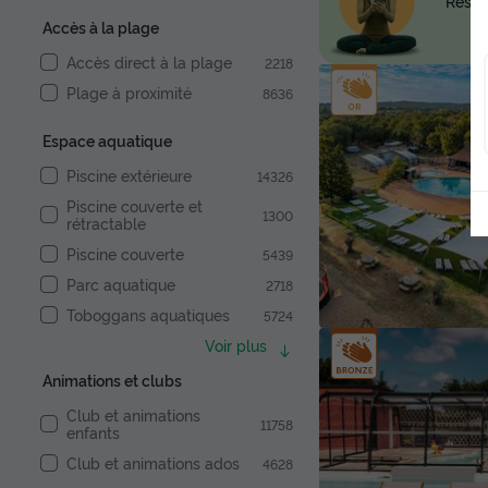
Réserv
Accès à la plage
Accès direct à la plage
2218
Plage à proximité
8636
Espace aquatique
Piscine extérieure
14326
Piscine couverte et
1300
rétractable
Piscine couverte
5439
Parc aquatique
2718
Toboggans aquatiques
5724
Voir plus
Animations et clubs
Club et animations
11758
enfants
Club et animations ados
4628