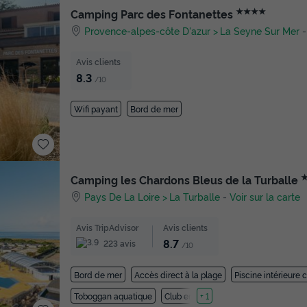
★★★★
Camping Parc des Fontanettes
Provence-alpes-côte D'azur
La Seyne Sur Mer
Avis clients
8.3
/10
Wifi payant
Bord de mer
Camping les Chardons Bleus de la Turballe
Pays De La Loire
La Turballe
-
Voir sur la carte
Avis TripAdvisor
Avis clients
8.7
223 avis
/10
Bord de mer
Accès direct à la plage
Piscine intérieure 
Toboggan aquatique
Club enfant
+ 1