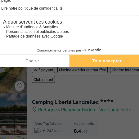
ez sereinement votre prochain séjour grâce à l'annulation gratuite ju
★★★★
Camping Les Cigales - Ciela Village
Midi-pyrénées
Rocamadour
-
Voir sur la carte
Avis TripAdvisor
Avis clients
8.9
393 avis
/10
Wifi payant
Piscine extérieure chauffée
Piscine intérie
Club enfant
★★★★
Camping Liberté Landrellec
Bretagne
Pleumeur Bodou
-
Voir sur la carte
Avis TripAdvisor
Avis clients
8.4
242 avis
/10