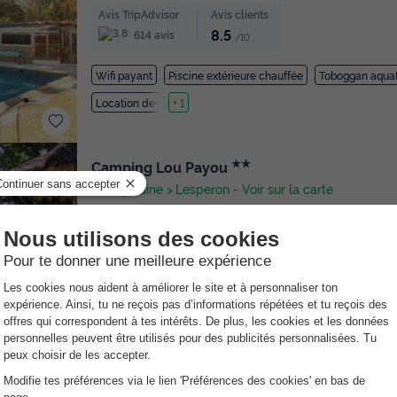
Avis TripAdvisor
Avis clients
8.5
614 avis
/10
Wifi payant
Piscine extérieure chauffée
Toboggan aqua
Location de vélos
+ 1
★★
Camping Lou Payou
Aquitaine
Lesperon
-
Voir sur la carte
Avis TripAdvisor
Avis clients
8
39 avis
/10
Wifi payant
vez l'esprit tranquille avec l'Annulation Gratuite !