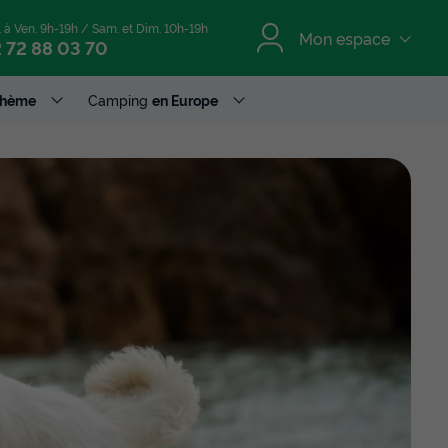
. à Ven. 9h-19h / Sam. et Dim. 10h-19h
Mon espace
 72 88 03 70
Thème
Camping
en Europe