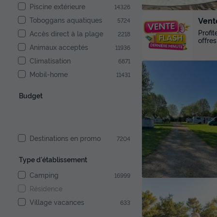
Piscine extérieure
14326
Vent
Toboggans aquatiques
5724
Profi
Accès direct à la plage
2218
offres
Animaux acceptés
11936
Climatisation
6871
Mobil-home
11431
Budget
Destinations en promo
7204
Type d'établissement
Camping
16999
Résidence
Village vacances
633