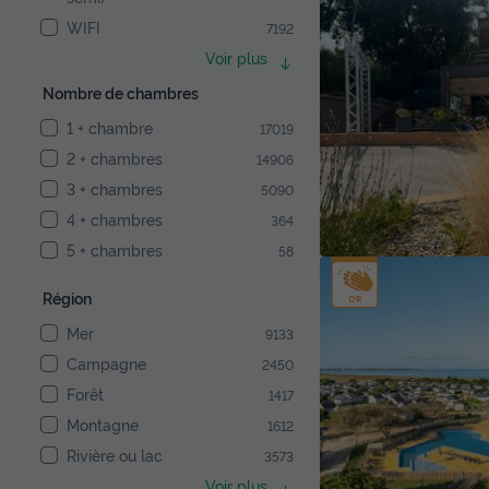
WIFI
7192
Voir plus
Nombre de chambres
1 + chambre
17019
2 + chambres
14906
3 + chambres
5090
4 + chambres
364
5 + chambres
58
Région
Mer
9133
Campagne
2450
Forêt
1417
Montagne
1612
Rivière ou lac
3573
Voir plus