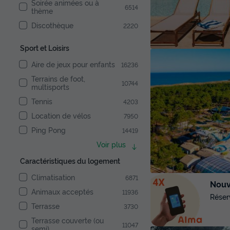
Soirée animées ou à
6514
thème
Discothèque
2220
Sport et Loisirs
Aire de jeux pour enfants
16236
Terrains de foot,
10744
multisports
Tennis
4203
Location de vélos
7950
Ping Pong
14419
Voir plus
Caractéristiques du logement
Climatisation
6871
Nouve
Animaux acceptés
11936
Réser
Terrasse
3730
Terrasse couverte (ou
11047
semi)