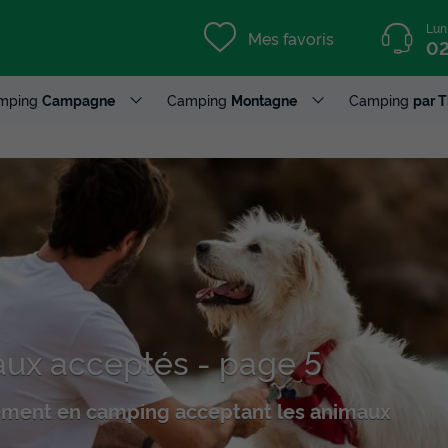
Lun
Mes favoris
02
mping
Campagne
Camping
Montagne
Camping
par 
ux acceptés - page 5
ement en camping acceptant les animaux