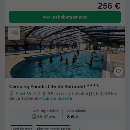
256 €
Voir les hébergements
★★★★
Camping Paradis l'Ile de Kernodet
Saint Molf
]0, 1[ (6,8 m de La Turballe) | [1, Inf[ (6,8 km
de La Turballe)
-
Voir sur la carte
Avis clients
Avis TripAdvisor
8.6
67 avis
/10
Bord de mer
Piscine intérieure chauffée
+ 2