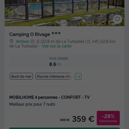
★★★
Camping O Rivage
Ambon
]0, 1[ (22,8 m de La Turballe) | [1, Inf[ (22,8 km
de La Turballe)
-
Voir sur la carte
Avis clients
8.6
/10
Bord de mer
Piscine intérieure chauffée
+ 1
MOBILHOME 4 personnes - CONFORT - TV
Meilleur prix pour 7 nuits
-28%
359 €
499 €
d'économie