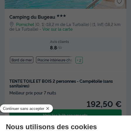
★★★
Camping du Bugeau
Pornichet
]0, 1[ (18,2 m de La Turballe) | [1, Inf[ (18,2 km
de La Turballe)
-
Voir sur la carte
Avis clients
8.8
/10
Bord de mer
Piscine intérieure chauffée
+ 2
TENTE TOILE ET BOIS 2 personnes - Campétoile (sans
sanitaires)
Meilleur prix pour 7 nuits
192,50 €
Voir les hébergements