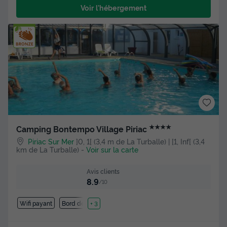
Voir l'hébergement
★★★★
Camping Bontempo Village Piriac
Piriac Sur Mer
]0, 1[ (3,4 m de La Turballe) | [1, Inf[ (3,4
km de La Turballe)
-
Voir sur la carte
Avis clients
8.9
/10
Wifi payant
Bord de mer
+ 3