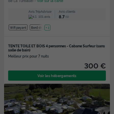
de La Turballe)
-
Voir sur la carte
Avis clients
Avis TripAdvisor
8.7
101 avis
/10
Wifi payant
Bord de mer
+ 1
TENTE TOILE ET BOIS 4 personnes - Cabane Surfeur (sans
salle de bain)
Meilleur prix pour 7 nuits
300 €
Voir les hébergements