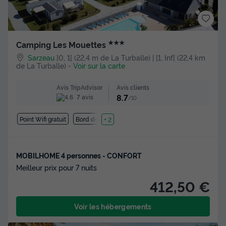
★★★
Camping Les Mouettes
Sarzeau
]0, 1[ (22,4 m de La Turballe) | [1, Inf[ (22,4 km
de La Turballe)
-
Voir sur la carte
Avis clients
Avis TripAdvisor
8.7
7 avis
/10
Point Wifi gratuit
Bord de mer
+ 2
MOBILHOME 4 personnes - CONFORT
Meilleur prix pour 7 nuits
412,50 €
Voir les hébergements