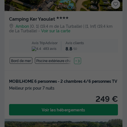
★★★★
Camping Ker Yaoulet
Ambon
]0, 1[ (19,4 m de La Turballe) | [1, Inf[ (19,4 km
de La Turballe)
-
Voir sur la carte
Avis clients
Avis TripAdvisor
8.8
483 avis
/10
Bord de mer
Piscine extérieure chauffée
+ 3
MOBILHOME 6 personnes - 2 chambres 4/6 personnes TV
Meilleur prix pour 7 nuits
249 €
Voir les hébergements