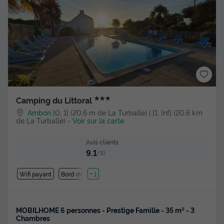
★★★
Camping du Littoral
Ambon
]0, 1[ (20,6 m de La Turballe) | [1, Inf[ (20,6 km
de La Turballe)
-
Voir sur la carte
Avis clients
9.1
/10
Wifi payant
Bord de mer
+ 1
MOBILHOME 6 personnes - Prestige Famille - 35 m² - 3
Chambres