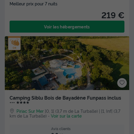
Meilleur prix pour 7 nuits
219 €
Voir les hébergements
Camping Siblu Bois de Bayadène Funpass inclus
★★★★
***
Piriac Sur Mer
]0, 1[ (3,7 m de La Turballe) | [1, Inf[ (3,7
km de La Turballe)
-
Voir sur la carte
Avis clients