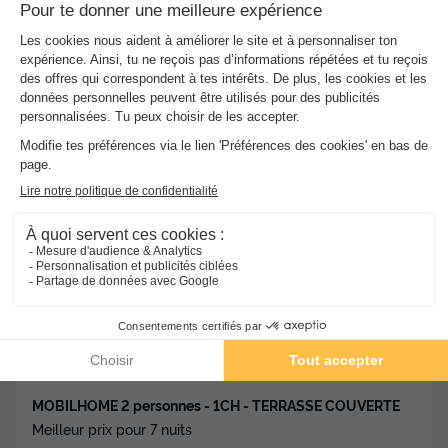
★★★
Camping Le Welcome
Mesquer
]0, 1[ (6,7 m de La Turballe) | [1, Inf[ (6,7 km de
La Turballe)
-
Voir sur la carte
Avis clients
Avis TripAdvisor
8.8
11 avis
/10
Wifi gratuit
Bord de mer
+ 1
MOBILHOME 2 personnes - 1CH - TERRASSE COUVERTE
Meilleur prix pour 7 nuits