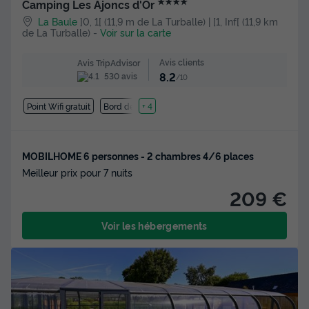
★★★★
Camping Les Ajoncs d'Or
La Baule
]0, 1[ (11,9 m de La Turballe) | [1, Inf[ (11,9 km
de La Turballe)
-
Voir sur la carte
Avis clients
Avis TripAdvisor
8.2
530 avis
/10
Point Wifi gratuit
Bord de mer
+ 4
MOBILHOME 6 personnes - 2 chambres 4/6 places
Meilleur prix pour 7 nuits
209 €
Voir les hébergements