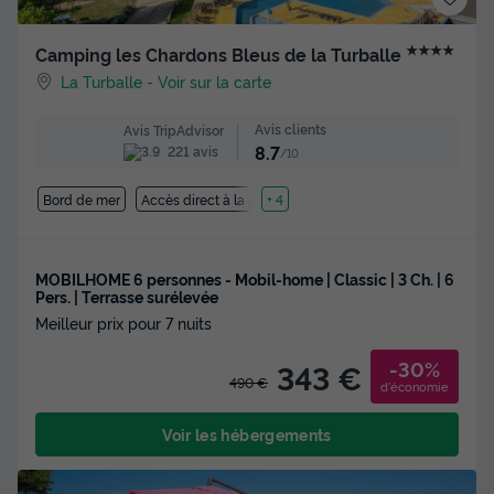
★★★★
Camping les Chardons Bleus de la Turballe
La Turballe
-
Voir sur la carte
Avis clients
Avis TripAdvisor
8.7
221 avis
/10
Bord de mer
Accès direct à la plage
+ 4
MOBILHOME 6 personnes - Mobil-home | Classic | 3 Ch. | 6
Pers. | Terrasse surélevée
Meilleur prix pour 7 nuits
-30%
343 €
490 €
d'économie
Voir les hébergements