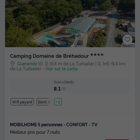
★★★★
Camping Domaine de Bréhadour
Guerande
]0, 1[ (9,4 m de La Turballe) | [1, Inf[ (9,4 km
de La Turballe)
-
Voir sur la carte
Avis clients
8.1
/10
Wifi payant
Bord de mer
+ 5
MOBILHOME 5 personnes - CONFORT - TV
Meilleur prix pour 7 nuits