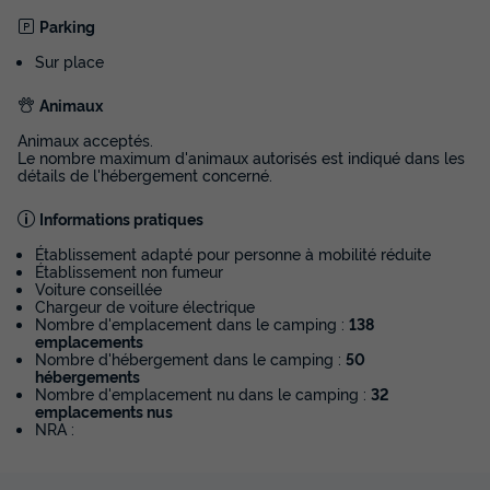
Parking
Sur place
Animaux
Animaux acceptés.
Le nombre maximum d'animaux autorisés est indiqué dans les
détails de l'hébergement concerné.
Informations pratiques
MOBILHOME 4 personnes - 3 Pièces 4
Personnes + TV - 4 soleils
Établissement adapté pour personne à mobilité réduite
Établissement non fumeur
Voiture conseillée
Annulation gratuite
Chargeur de voiture électrique
Nombre d'emplacement dans le camping :
138
Surface
Adultes
Chambres
Salle de bain
emplacements
31m²
4
2
1
Nombre d'hébergement dans le camping :
50
hébergements
Terrasse couverte
Animaux autorisés *
Cafetière
Nombre d'emplacement nu dans le camping :
32
emplacements nus
Lave-vaisselle
Congélateur
+ 5
NRA :