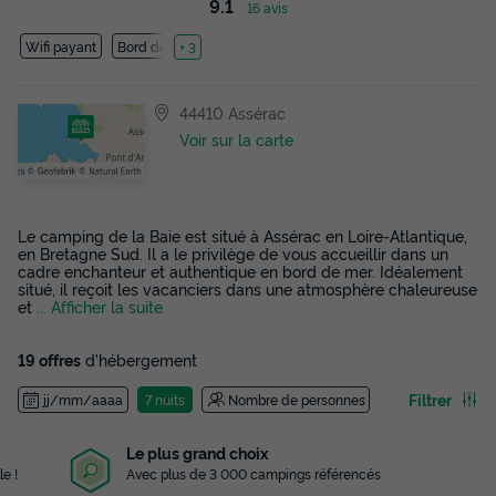
9.1
16 avis
Wifi payant
Bord de mer
+ 3
44410 Assérac
Voir sur la carte
Le camping de la Baie est situé à Assérac en Loire-Atlantique,
en Bretagne Sud. Il a le privilège de vous accueillir dans un
cadre enchanteur et authentique en bord de mer. Idéalement
situé, il reçoit les vacanciers dans une atmosphère chaleureuse
et
... Afficher la suite
19 offres
d'hébergement
Filtrer
jj/mm/aaaa
7 nuits
Nombre de personnes
Le plus grand choix
Avec plus de 3 000 campings référencés