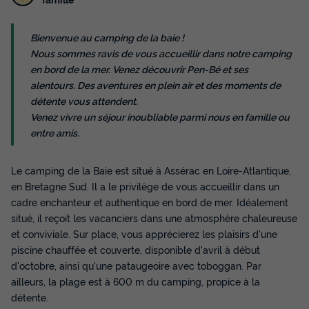
Bienvenue au camping de la baie !
Nous sommes ravis de vous accueillir dans notre camping
CHALET 2 personnes - 2 Pièces 2
en bord de la mer. Venez découvrir Pen-Bé et ses
Personnes + TV
alentours. Des aventures en plein air et des moments de
Annulation gratuite
détente vous attendent.
Venez vivre un séjour inoubliable parmi nous en famille ou
Surface
Adultes
Chambres
Salle de bain
entre amis.
23m²
2
1
1
Terrasse couverte
Animaux autorisés *
Cafetière
Le camping de la Baie est situé à Assérac en Loire-Atlantique,
Réfrigérateur
Salon de jardin
+ 2
en Bretagne Sud. Il a le privilège de vous accueillir dans un
cadre enchanteur et authentique en bord de mer. Idéalement
situé, il reçoit les vacanciers dans une atmosphère chaleureuse
CHALET 2 personnes - 2 Pièces 2 Personnes + TV
et conviviale. Sur place, vous apprécierez les plaisirs d'une
du
20/09/2026
au
27/09/2026
piscine chauffée et couverte, disponible d'avril à début
Modifier les dates
d'octobre, ainsi qu'une pataugeoire avec toboggan. Par
Meilleur prix pour 7 nuits
ailleurs, la plage est à 600 m du camping, propice à la
329 €
détente.