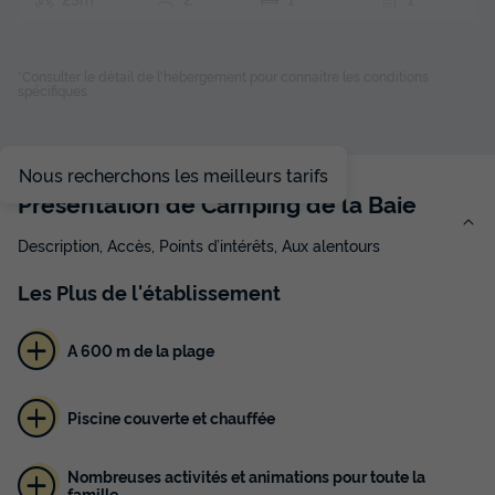
Terrasse couverte
Animaux autorisés *
Cafetière
Réfrigérateur
Salon de jardin
+ 2
*Consulter le détail de l'hébergement pour connaitre les conditions
spécifiques
MOBILHOME 2 personnes - 2 Pièces 2 Personnes + TV - 2
soleils
Nous recherchons les meilleurs tarifs
du
20/09/2026
au
27/09/2026
Présentation de Camping de la Baie
Modifier les dates
Meilleur prix pour 7 nuits
Description, Accès, Points d’intérêts, Aux alentours
329 €
Les
Plus
de l'établissement
Voir les disponibilités
A 600 m de la plage
Piscine couverte et chauffée
Nombreuses activités et animations pour toute la
famille