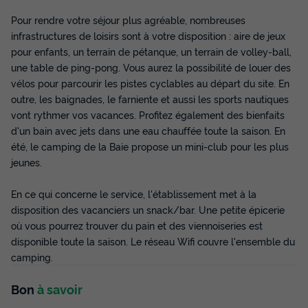
Pour rendre votre séjour plus agréable, nombreuses
Voir les disponibilités
infrastructures de loisirs sont à votre disposition : aire de jeux
pour enfants, un terrain de pétanque, un terrain de volley-ball,
une table de ping-pong. Vous aurez la possibilité de louer des
vélos pour parcourir les pistes cyclables au départ du site. En
outre, les baignades, le farniente et aussi les sports nautiques
vont rythmer vos vacances. Profitez également des bienfaits
d'un bain avec jets dans une eau chauffée toute la saison. En
été, le camping de la Baie propose un mini-club pour les plus
jeunes.
MOBILHOME 4 personnes - 3 Pièces 4
En ce qui concerne le service, l'établissement met à la
Personnes + TV - 3 soleils
disposition des vacanciers un snack/bar. Une petite épicerie
Annulation gratuite
où vous pourrez trouver du pain et des viennoiseries est
disponible toute la saison. Le réseau Wifi couvre l'ensemble du
Surface
Adultes
Chambres
Salle de bain
camping.
23m²
4
2
1
Terrasse couverte
Animaux autorisés *
Cafetière
Bon
à savoir
Réfrigérateur
Salon de jardin
+ 2