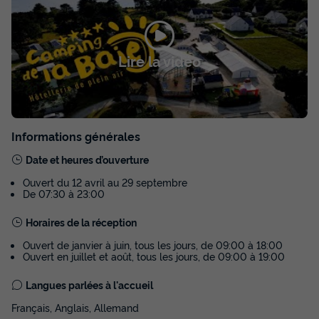
MOBILHOME 6 personnes - 4 Pièces 6
Personnes + TV - 3 soleils
Annulation gratuite
Lire la vidéo
Surface
Adultes
Chambres
Salle de bain
29m²
6
3
1
Terrasse couverte
Animaux autorisés *
Cafetière
Informations générales
Congélateur
Réfrigérateur
+ 3
Date et heures d’ouverture
Ouvert du 12 avril au 29 septembre
MOBILHOME 6 personnes - 4 Pièces 6 Personnes + TV - 3
De 07:30 à 23:00
soleils
du
20/09/2026
au
27/09/2026
Horaires de la réception
Modifier les dates
Meilleur prix pour 7 nuits
Ouvert de janvier à juin, tous les jours, de 09:00 à 18:00
Ouvert en juillet et août, tous les jours, de 09:00 à 19:00
419 €
Langues parlées à l'accueil
Voir les disponibilités
Français, Anglais, Allemand