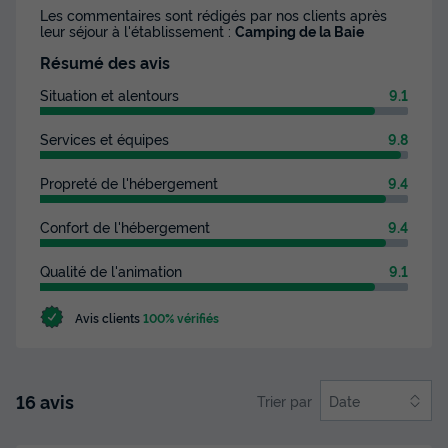
Modifier les dates
Les commentaires sont rédigés par nos clients après
leur séjour à l'établissement :
Camping de la Baie
Meilleur prix pour 7 nuits
Résumé des avis
529 €
Situation et alentours
9.1
Voir les disponibilités
Services et équipes
9.8
Propreté de l'hébergement
9.4
Confort de l'hébergement
9.4
Qualité de l'animation
9.1
Avis clients
100% vérifiés
MOBILHOME 4 personnes - Premium Vue
Mer 3 Pièces 4 Personnes + TV
16 avis
Trier par
Date
Annulation gratuite
Surface
Adultes
Chambres
Salle de bain