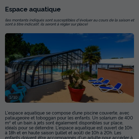
MOBILHOME 4 personnes - 3 Pièces 4 Personnes + TV - 4
Espace
aquatique
soleils
du
20/09/2026
au
27/09/2026
(les montants indiqués sont susceptibles d'évoluer au cours de la saison et
Modifier les dates
sont à titre indicatif, ils seront à régler sur place)
Meilleur prix pour 7 nuits
419 €
Voir les disponibilités
1/10
L'espace aquatique se compose d’une piscine couverte, avec
pataugeoire et toboggan pour les enfants. Un solarium de 400
m² et un bain à jets sont également disponibles sur place,
MOBILHOME 6 personnes - 4 Pièces 6
idéals pour se détendre. L'espace aquatique est ouvert de 10h
Personnes + TV - 4 soleils
à 18h et en haute saison (juillet et août) de 10h à 20h. Les
enfants doivent être accompagnés d'un adulte pour accéder à