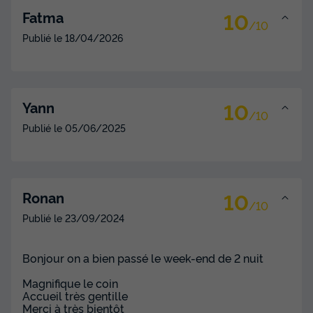
32m²
4
2
1
10
Fatma
/10
Terrasse couverte
Animaux autorisés *
Cafetière
Publié le
18/04/2026
Lave-vaisselle
Congélateur
+ 4
MOBILHOME 4 personnes - Premium Vue Mer 3 Pièces 4
10
Yann
Personnes + TV
/10
Publié le
05/06/2025
du
20/09/2026
au
27/09/2026
Modifier les dates
Meilleur prix pour 7 nuits
579 €
10
Ronan
/10
Voir les disponibilités
Publié le
23/09/2024
Bonjour on a bien passé le week-end de 2 nuit
Magnifique le coin
Accueil très gentille
Merci à très bientôt