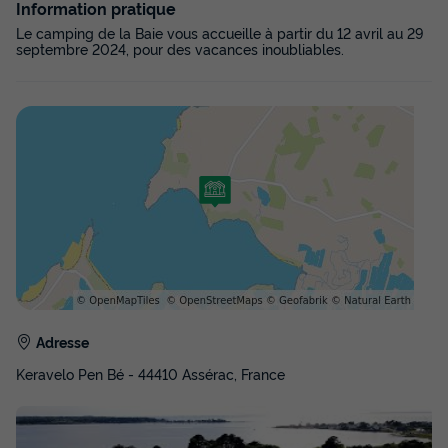
Information pratique
Le camping de la Baie vous accueille à partir du 12 avril au 29
septembre 2024, pour des vacances inoubliables.
MOBILHOME 4 personnes - 3 Pièces 4 Personnes + TV - 3
soleils
du
19/09/2026
au
26/09/2026
Modifier les dates
Meilleur prix pour 7 nuits
369 €
Voir les disponibilités
Adresse
Keravelo Pen Bé - 44410 Assérac, France