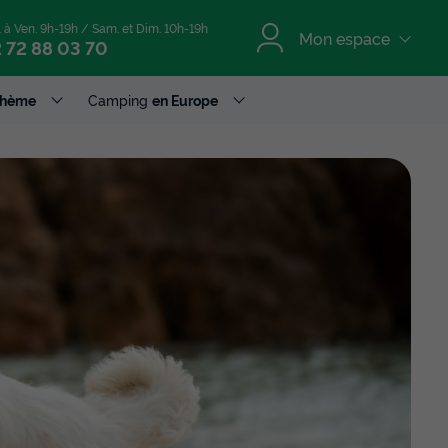
. à Ven. 9h-19h / Sam. et Dim. 10h-19h
Mon espace
 72 88 03 70
Thème
Camping
en Europe