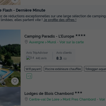
e Flash - Dernière Minute
tez de réductions exceptionnelles sur une large sélection de campings
 limitées, elles partent vite !
Je profite des offres !
★★★★
Camping Paradis - L'Europe
Auvergne
Murol
-
Voir sur la carte
Avis TripAdvisor
Avis clients
8.3
441 avis
/10
Wifi payant
Piscine extérieure chauffée
Toboggan aqua
Lac
+ 1
★★★
Lodges de Blois Chambord
Centre-val De Loire
Mont Pres Chambord
-
Voir