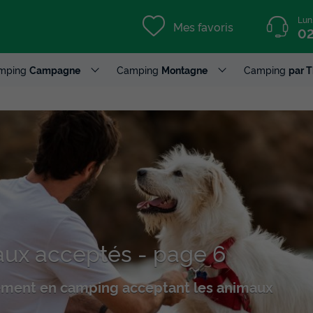
Lun
Mes favoris
02
mping
Campagne
Camping
Montagne
Camping
par 
ux acceptés - page 6
ement en camping acceptant les animaux