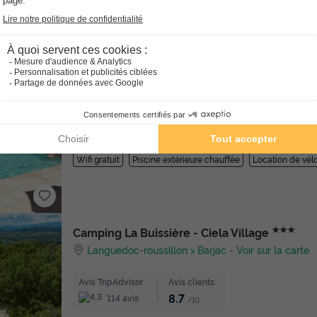
ez sereinement votre prochain séjour grâce à l'annulation gratuite ju
★★★
Domaine du Moulin Neuf
Bretagne
Rochefort En Terre
-
Voir sur la carte
Avis TripAdvisor
Avis clients
8.4
139 avis
/10
Wifi gratuit
Piscine extérieure chauffée
Location de vél
★★★
Camping La Buissière - Ciela Village
Languedoc-roussillon
Barjac
-
Voir sur la carte
Avis TripAdvisor
Avis clients
8.7
114 avis
/10