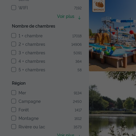
WIFI
7192
Voir plus
Nombre de chambres
1 + chambre
17018
2 + chambres
14906
3 + chambres
5091
4 + chambres
364
5 + chambres
58
Région
Mer
9134
Campagne
2450
Forêt
1417
Montagne
1612
Rivière ou lac
3573
Voir plus