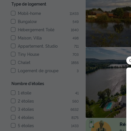
Type de logement
Mobil-home
11433
Bungalow
549
Hébergement Toilé
1640
Maison, Villa
498
Appartement, Studio
711
Tiny House
703
Chalet
1856
Logement de groupe
3
Nombre d'étoiles
1 étoile
41
2 étoiles
560
3 étoiles
6632
4 étoiles
8175
Réser
5 étoiles
1433