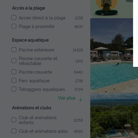
Réserv
Accès à la plage
Accès direct à la plage
2218
Plage à proximité
8637
Espace aquatique
Piscine extérieure
14329
Piscine couverte et
1301
rétractable
Piscine couverte
5440
Parc aquatique
2718
Toboggans aquatiques
5724
Voir plus
Animations et clubs
Club et animations
11758
enfants
Club et animations ados
4630