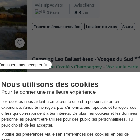
Avis TripAdvisor
Avis clients
8.4
39 avis
/10
Piscine intérieure chauffée
Location de vélos
Sauna
★
Camping Les Ballastières - Vosges du Sud
Franche Comté
Champagney
-
Voir sur la carte
Avis clients
8.2
/10
Lac
vez l'esprit tranquille avec l'Annulation Gratuite !