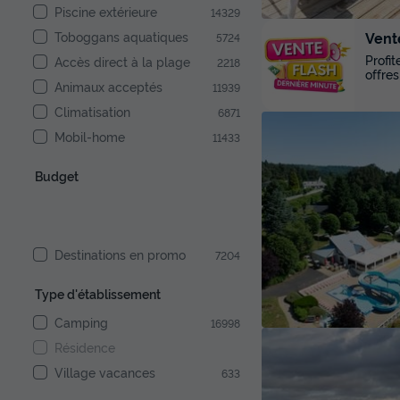
Piscine extérieure
14329
Vent
Toboggans aquatiques
5724
Profi
Accès direct à la plage
2218
offres
Animaux acceptés
11939
Climatisation
6871
Mobil-home
11433
Budget
Destinations en promo
7204
Type d'établissement
Camping
16998
Résidence
Village vacances
633