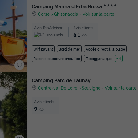
★★★★
Camping Marina d'Erba Rossa
Corse
Ghisonaccia
-
Voir sur la carte
Avis TripAdvisor
Avis clients
8.1
1653 avis
/10
Wifi payant
Bord de mer
Accès direct à la plage
Piscine extérieure chauffée
Toboggan aquatique
+ 4
Camping Parc de Launay
Centre-val De Loire
Souvigne
-
Voir sur la carte
Avis clients
9
/10