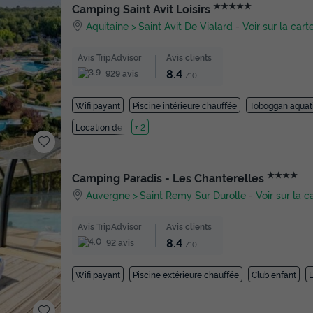
★★★★★
Camping Saint Avit Loisirs
Aquitaine
Saint Avit De Vialard
-
Voir sur la cart
Avis TripAdvisor
Avis clients
8.4
929 avis
/10
Wifi payant
Piscine intérieure chauffée
Toboggan aquat
Location de vélos
+ 2
★★★★
Camping Paradis - Les Chanterelles
Auvergne
Saint Remy Sur Durolle
-
Voir sur la c
Avis TripAdvisor
Avis clients
8.4
92 avis
/10
Wifi payant
Piscine extérieure chauffée
Club enfant