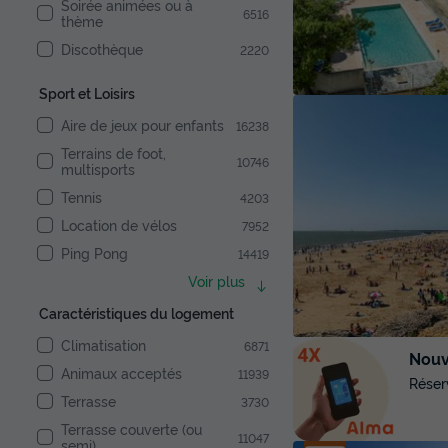
Soirée animées ou à
6516
thème
Discothèque
2220
Sport et Loisirs
Aire de jeux pour enfants
16238
Terrains de foot,
10746
multisports
Tennis
4203
Location de vélos
7952
Ping Pong
14419
Voir plus
Caractéristiques du logement
Climatisation
6871
Nouve
Animaux acceptés
11939
Réser
Terrasse
3730
Terrasse couverte (ou
11047
semi)