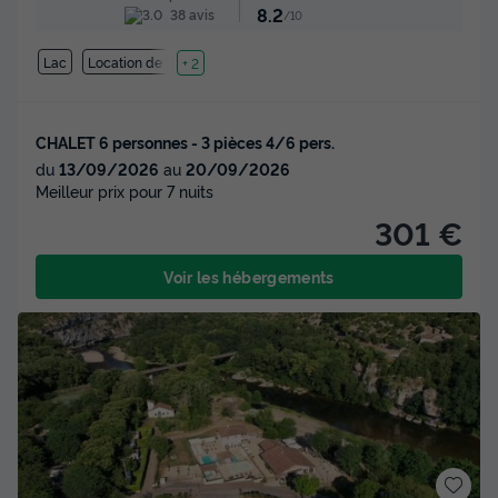
8.2
38 avis
/10
Lac
Location de vélos
+ 2
CHALET 6 personnes - 3 pièces 4/6 pers.
du
13/09/2026
au
20/09/2026
Meilleur prix pour 7 nuits
301 €
Voir les hébergements