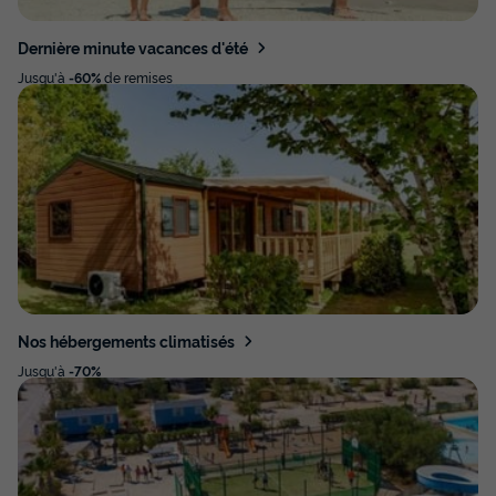
Dernière minute vacances d'été
Jusqu'à
-60%
de remises
Nos hébergements climatisés
Jusqu'à
-70%