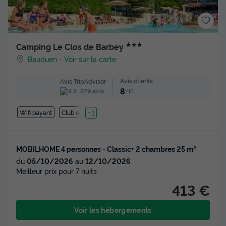
★★★
Camping Le Clos de Barbey
Bauduen
-
Voir sur la carte
Avis clients
Avis TripAdvisor
8
279 avis
/10
Wifi payant
Club enfant
+ 1
MOBILHOME 4 personnes - Classic+ 2 chambres 25 m²
du
05/10/2026
au
12/10/2026
Meilleur prix pour 7 nuits
413 €
Voir les hébergements