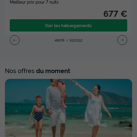
Meilleur prix pour 7 nuits
677 €
Voir les hébergements
4
5
6
7
8
9
10
11
12
Nos offres
du moment