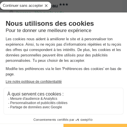
★★★
Camping Le Roubreau
Joannas
-
Voir sur la carte
Avis clients
Avis TripAdvisor
8.6
40 avis
/10
MOBILHOME 4 personnes - Green
du
05/09/2026
au
12/09/2026
Dernières disponibilités !
Meilleur prix pour 7 nuits
-10%
219 €
245 €
d'économie
Voir les hébergements