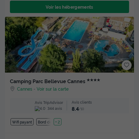
Voir les hébergements
★★★★
Camping Parc Bellevue Cannes
Cannes
-
Voir sur la carte
Avis clients
Avis TripAdvisor
8.4
344 avis
/10
Wifi payant
Bord de mer
+ 2