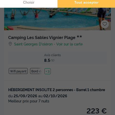
★★
Camping Les Sables Vignier Plage
Saint Georges D'oléron
-
Voir sur la carte
Avis clients
8.5
/10
Wifi payant
Bord de mer
+ 3
HÉBERGEMENT INSOLITE 2 personnes - Barrel 1 chambre
du
25/09/2026
au
02/10/2026
Meilleur prix pour 7 nuits
223 €