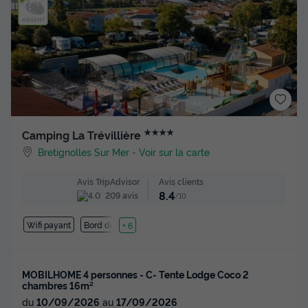
★★★★
Camping La Trévillière
Bretignolles Sur Mer
-
Voir sur la carte
Avis clients
Avis TripAdvisor
8.4
209 avis
/10
Wifi payant
Bord de mer
+ 6
MOBILHOME 4 personnes - C- Tente Lodge Coco 2
chambres 16m²
du
10/09/2026
au
17/09/2026