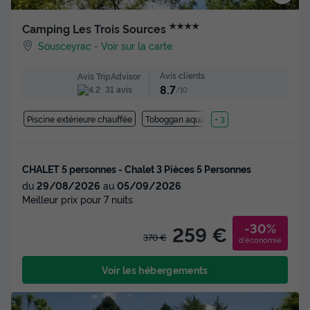
★★★★
Camping Les Trois Sources
Sousceyrac
-
Voir sur la carte
Avis clients
Avis TripAdvisor
8.7
31 avis
/10
Piscine extérieure chauffée
Toboggan aquatique
+ 3
CHALET 5 personnes - Chalet 3 Pièces 5 Personnes
du
29/08/2026
au
05/09/2026
Meilleur prix pour 7 nuits
-30%
259 €
370 €
d'économie
Voir les hébergements