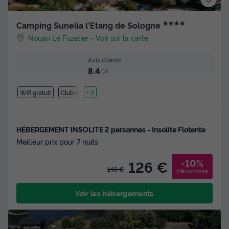
★★★★
Camping Sunelia l'Etang de Sologne
Nouan Le Fuzelier
-
Voir sur la carte
Avis clients
8.4
/10
Wifi gratuit
Club enfant
+ 2
HÉBERGEMENT INSOLITE 2 personnes - Insolite Flotente
Meilleur prix pour 7 nuits
-10%
126 €
140 €
d'économie
Voir les hébergements