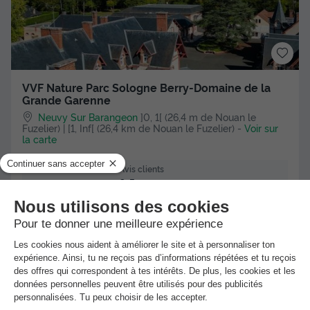
VVF Nature Parc Sologne Berry-Domaine de la
Grande Garenne
Neuvy Sur Barangeon
]0, 1[ (26,4 m de Nouan le
Fuzelier) | [1, Inf[ (26,4 km de Nouan le Fuzelier)
-
Voir sur
la carte
Avis clients
9.5
/10
Piscine intérieure chauffée
Mini-golf
GÎTE 13 personnes - Gite "Petite Sauvagine"
Meilleur prix pour 7 nuits
-10%