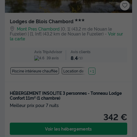
★★★
Lodges de Blois Chambord
Mont Pres Chambord
]0, 1[ (43,2 m de Nouan le
Fuzelier) | [1, Inf[ (43,2 km de Nouan le Fuzelier)
-
Voir sur
la carte
Avis clients
Avis TripAdvisor
8.4
39 avis
/10
Piscine intérieure chauffée
Location de vélos
+ 1
HÉBERGEMENT INSOLITE 3 personnes - Tonneau Lodge
Confort 11m² (1 chambre)
Meilleur prix pour 7 nuits
342 €
Voir les hébergements