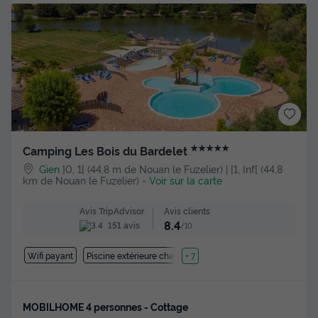
★★★★★
Camping Les Bois du Bardelet
Gien
]0, 1[ (44,8 m de Nouan le Fuzelier) | [1, Inf[ (44,8
km de Nouan le Fuzelier)
-
Voir sur la carte
Avis clients
Avis TripAdvisor
8.4
151 avis
/10
Wifi payant
Piscine extérieure chauffée
+ 7
MOBILHOME 4 personnes - Cottage