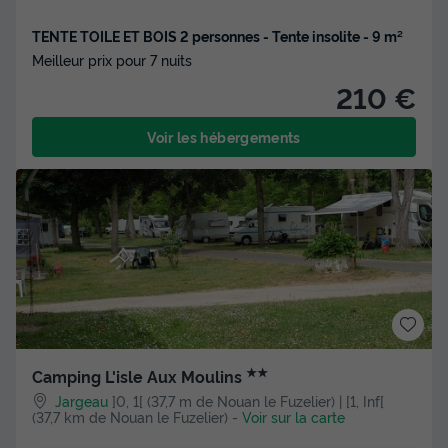
TENTE TOILE ET BOIS 2 personnes - Tente insolite - 9 m²
Meilleur prix pour 7 nuits
210 €
Voir les hébergements
★★
Camping L'isle Aux Moulins
Jargeau
]0, 1[ (37,7 m de Nouan le Fuzelier) | [1, Inf[
(37,7 km de Nouan le Fuzelier)
-
Voir sur la carte