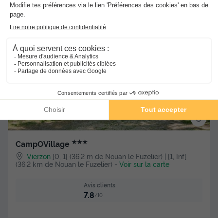
1 474,20 €
1 638 €
d'économie
Voir les hébergements
★★★
CampOVillage
Vierzon
]0, 1[ (36,2 m de Nouan le Fuzelier) | [1, Inf[
(36,2 km de Nouan le Fuzelier)
-
Voir sur la carte
Avis clients
7.8
/10