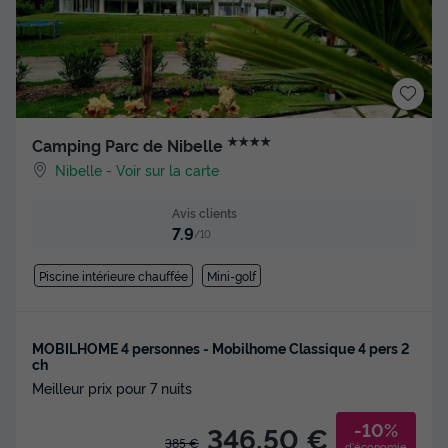
★★★★
Camping Parc de Nibelle
Nibelle
-
Voir sur la carte
Avis clients
7.9
/10
Piscine intérieure chauffée
Mini-golf
MOBILHOME 4 personnes - Mobilhome Classique 4 pers 2
ch
Meilleur prix pour 7 nuits
-10%
346,50 €
385 €
d'économie