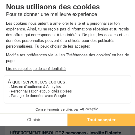
★★★★
Camping Sunelia l'Etang de Sologne
Nouan Le Fuzelier
-
Voir sur la carte
Avis clients
8.4
/10
Wifi gratuit
Club enfant
+ 2
HÉBERGEMENT INSOLITE 2 personnes - Insolite Flotente