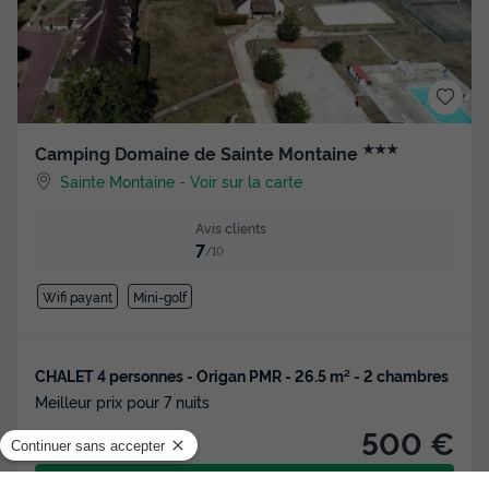
★★★
Camping Domaine de Sainte Montaine
Sainte Montaine
-
Voir sur la carte
Avis clients
7
/10
Wifi payant
Mini-golf
CHALET 4 personnes - Origan PMR - 26.5 m² - 2 chambres
Meilleur prix pour 7 nuits
500 €
Voir les hébergements