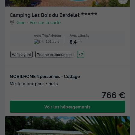
★★★★★
Camping Les Bois du Bardelet
Gien
-
Voir sur la carte
Avis clients
Avis TripAdvisor
8.4
151 avis
/10
Wifi payant
Piscine extérieure chauffée
+ 7
MOBILHOME 4 personnes - Cottage
Meilleur prix pour 7 nuits
766 €
Voir les hébergements