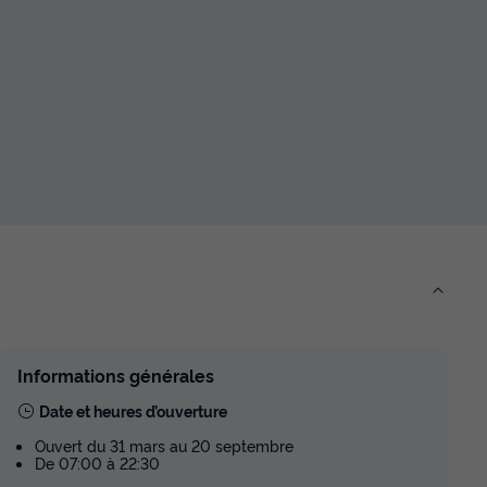
du
13/09/2026
au
20/09/2026
Modifier les dates
Meilleur prix pour 7 nuits
jardin
356 €
Voir les disponibilités
MOBILHOME 4 personnes - 24 m²
clim - 2
avec clim - 2 chambres - 4
personnes
du
12/09/2026
au
19/09/2026
Modifier les dates
Meilleur prix pour 7 nuits
Informations générales
362 €
teur
Date et heures d’ouverture
Voir les disponibilités
Ouvert du 31 mars au 20 septembre
De 07:00 à 22:30
MOBILHOME 8 personnes - 28 m² - 3