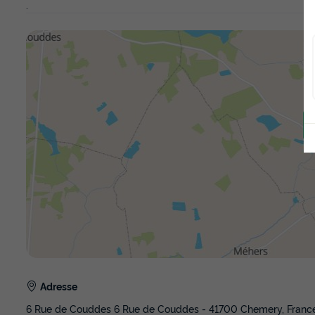
.
Adresse
6 Rue de Couddes 6 Rue de Couddes - 41700 Chemery, Franc