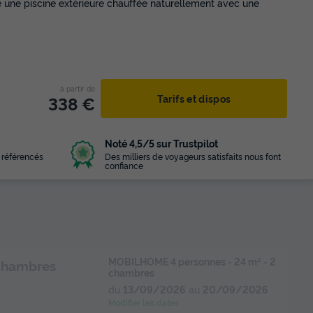
e une piscine extérieure chauffée naturellement avec une
à partir de
338 €
Tarifs et dispos
Noté 4,5/5 sur Trustpilot
 référencés
Des milliers de voyageurs satisfaits nous font
confiance
MOBILHOME 4 personnes - 24 m² - 2
chambres
chambres
du
13/09/2026
au
20/09/2026
Modifier les dates