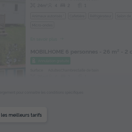
24m²
4
2
1
Animaux autorisés *
Cafetière
Réfrigérateur
Salon de 
Micro-ondes
En savoir plus
MOBILHOME 6 personnes - 26 m² - 2
Annulation gratuite
Surface
Adultes
Chambres
Salle de bain
26m²
6
2
1
Animaux autorisés *
Cafetière
Réfrigérateur
Salon de 
ébergement pour connaitre les conditions spécifiques
Micro-ondes
En savoir plus
es meilleurs tarifs
MOBILHOME 7 personnes - 28 m² - 2 
Annulation gratuite