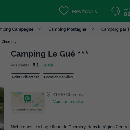
Lun
Mes favoris
02
mping
Campagne
Camping
Montagne
Camping
par 
Chemery
Camping Le Gué
★★★
8.1
Avis clients
34 avis
Point Wifi gratuit
Location de vélos
41700 Chemery
Voir sur la carte
Niché dans le village fleuri de Chémery, dans la région Centre