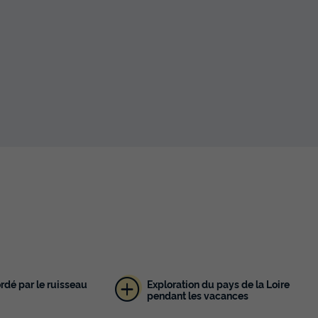
Surface
Adultes
Chambres
Salle de bain
28m²
7
2
1
Animaux autorisés *
Cafetière
Réfrigérateur
Salon de 
Micro-ondes
En savoir plus
MOBILHOME 4 personnes - 24 m² avec 
chambres - 4 personnes
Annulation gratuite
Surface
Adultes
Chambres
Salle de bain
24m²
4
2
1
Climatisation
Animaux autorisés *
Cafetière
Réfrigéra
Salon de jardin
+ 1
dé par le ruisseau
Exploration du pays de la Loire
En savoir plus
pendant les vacances