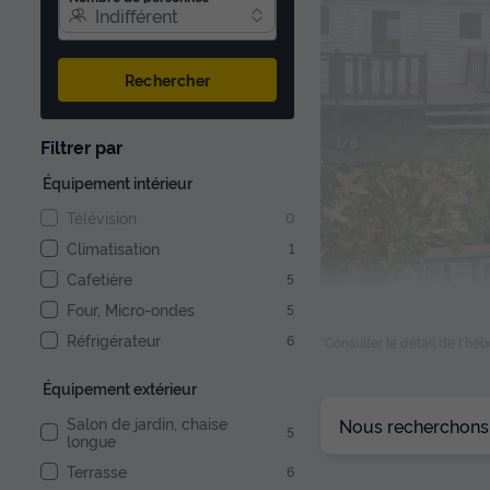
Indifférent
Rechercher
1/6
Filtrer par
Équipement intérieur
Télévision
0
Climatisation
1
Cafetière
5
Four, Micro-ondes
5
Réfrigérateur
6
*Consulter le détail de l'h
Équipement extérieur
1/2
Salon de jardin, chaise
Nous recherchons l
5
longue
Terrasse
6