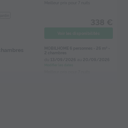
Meilleur prix pour 7 nuits
jardin
338 €
Voir les disponibilités
MOBILHOME 6 personnes - 26 m² -
 chambres
2 chambres
du
13/09/2026
au
20/09/2026
Modifier les dates
Meilleur prix pour 7 nuits
jardin
347 €
Voir les disponibilités
MOBILHOME 7 personnes - 28 m² - 2
chambres
chambres