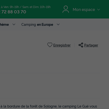
. à Ven. 9h-19h / Sam. et Dim. 10h-19h
Mon espace
 72 88 03 70
Thème
Camping
en Europe
Enregistrer
Partager
, à la bordure de la forêt de Sologne, le camping Le Gué vous