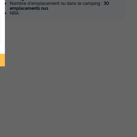
Nombre d'emplacement nu dans le camping :
30
emplacements nus
NRA :