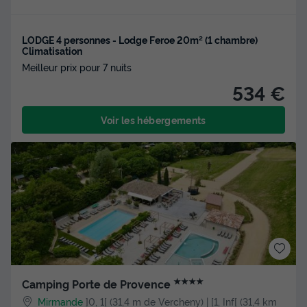
LODGE 4 personnes - Lodge Feroe 20m² (1 chambre)
Climatisation
Meilleur prix pour 7 nuits
534 €
Voir les hébergements
★★★★
Camping Porte de Provence
Mirmande
]0, 1[ (31,4 m de Vercheny) | [1, Inf[ (31,4 km