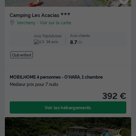
★★★
Camping Les Acacias
Vercheny
-
Voir sur la carte
Avis clients
Avis TripAdvisor
8.7
36 avis
/10
Club enfant
MOBILHOME 4 personnes - O'HARA, 1 chambre
Meilleur prix pour 7 nuits
392 €
Voir les hébergements