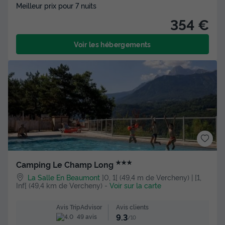
Meilleur prix pour 7 nuits
354 €
Voir les hébergements
★★★
Camping Le Champ Long
La Salle En Beaumont
]0, 1[ (49,4 m de Vercheny) | [1,
Inf[ (49,4 km de Vercheny)
-
Voir sur la carte
Avis clients
Avis TripAdvisor
9.3
49 avis
/10