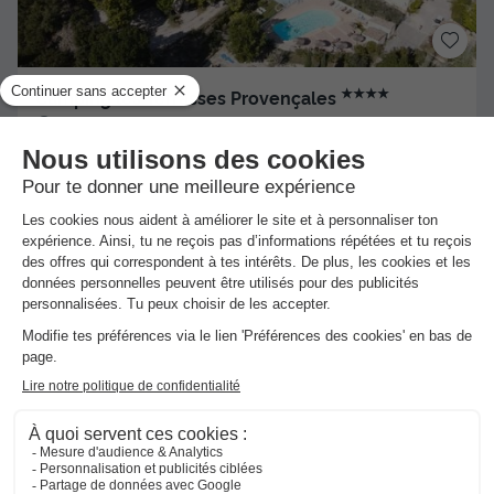
★★★★
Camping les Terrasses Provençales
Venterol
]0, 1[ (37,1 m de Vercheny) | [1, Inf[ (37,1 km de
Vercheny)
-
Voir sur la carte
Avis clients
Avis TripAdvisor
8.7
6 avis
/10
Wifi gratuit
Piscine extérieure chauffée
+ 1
TENTE TOILE ET BOIS 3 personnes - Tente Trappeur
Aventure - 1 pièce
Meilleur prix pour 7 nuits
255 €
Voir les hébergements