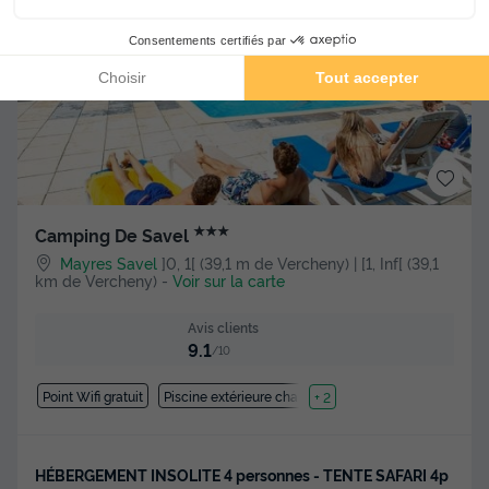
★★★
Camping De Savel
Mayres Savel
]0, 1[ (39,1 m de Vercheny) | [1, Inf[ (39,1
km de Vercheny)
-
Voir sur la carte
Avis clients
9.1
/10
Point Wifi gratuit
Piscine extérieure chauffée
+ 2
HÉBERGEMENT INSOLITE 4 personnes - TENTE SAFARI 4p