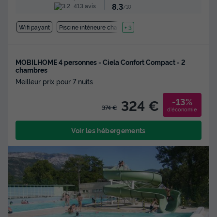
8.3
413 avis
/10
Wifi payant
Piscine intérieure chauffée
+ 3
MOBILHOME 4 personnes - Ciela Confort Compact - 2
chambres
Meilleur prix pour 7 nuits
-13%
324 €
374 €
d'économie
Voir les hébergements