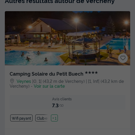
Autres résultats autour de Vercheny
★★★★
Camping Solaire du Petit Buech
Veynes
]0, 1[ (43,2 m de Vercheny) | [1, Inf[ (43,2 km de
Vercheny)
-
Voir sur la carte
Avis clients
7.3
/10
Wifi payant
Club enfant
+ 1