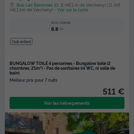
Buis Les Baronnies
]0, 1[ (48,1 m de Vercheny) | [1, Inf[
(48,1 km de Vercheny)
-
Voir sur la carte
Avis clients
8.8
/10
Club enfant
BUNGALOW TOILÉ 4 personnes - Bungalow toilé (2
chambres, 21m²) - Pas de sanitaires (ni WC, ni salle de
bain)
Meilleur prix pour 7 nuits
511 €
Voir les hébergements