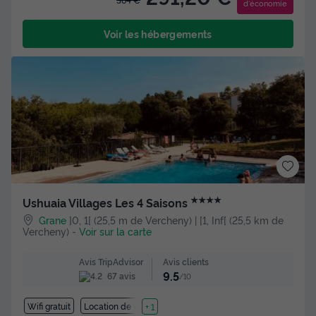
d'économie
Voir les hébergements
★★★★
Ushuaia Villages Les 4 Saisons
Grane
]0, 1[ (25,5 m de Vercheny) | [1, Inf[ (25,5 km de
Vercheny)
-
Voir sur la carte
Avis clients
Avis TripAdvisor
9.5
67 avis
/10
Wifi gratuit
Location de vélos
+ 1