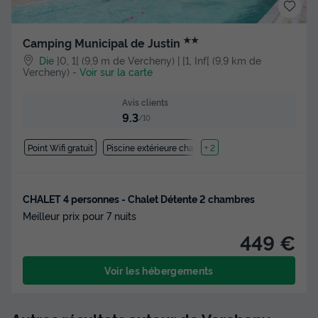
★★
Camping Municipal de Justin
Die
]0, 1[ (9,9 m de Vercheny) | [1, Inf[ (9,9 km de
Vercheny)
-
Voir sur la carte
Avis clients
9.3
/10
Point Wifi gratuit
Piscine extérieure chauffée
+ 2
CHALET 4 personnes - Chalet Détente 2 chambres
Meilleur prix pour 7 nuits
449 €
Voir les hébergements