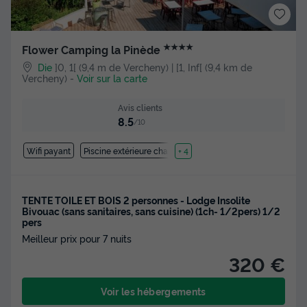
★★★★
Flower Camping la Pinède
Die
]0, 1[ (9,4 m de Vercheny) | [1, Inf[ (9,4 km de
Vercheny)
-
Voir sur la carte
Avis clients
8.5
/10
Wifi payant
Piscine extérieure chauffée
+ 4
TENTE TOILE ET BOIS 2 personnes - Lodge Insolite
Bivouac (sans sanitaires, sans cuisine) (1ch- 1/2pers) 1/2
pers
Meilleur prix pour 7 nuits
320 €
Voir les hébergements