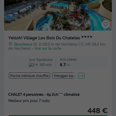
★★★★
Yelloh! Village Les Bois Du Chatelas
Bourdeaux
]0, 1[ (18,2 m de Vercheny) | [1, Inf[ (18,2 km
de Vercheny)
-
Voir sur la carte
Avis clients
Avis TripAdvisor
8.7
320 avis
/10
Piscine intérieure chauffée
Toboggan aquatique
+ 5
CHALET 4 personnes - 4p 2ch *** climatisé
Meilleur prix pour 7 nuits
448 €