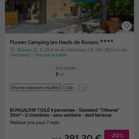
★★★★
Flower Camping les Hauts de Rosans
Rosans
]0, 1[ (39,4 m de Vercheny) | [1, Inf[ (39,4 km de
Vercheny)
-
Voir sur la carte
Avis clients
7
/10
Piscine extérieure chauffée
Club enfant
+ 2
BUNGALOW TOILÉ 4 personnes - Standard "Tithome"
30m² - 2 chambres - sans sanitaire - dont terrasse
Meilleur prix pour 7 nuits
-20%
291,20 €
364 €