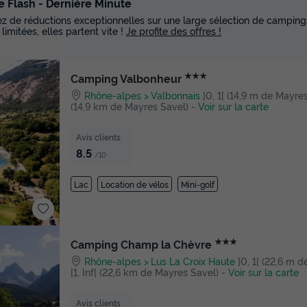
e Flash - Dernière Minute
tez de réductions exceptionnelles sur une large sélection de campings
 limitées, elles partent vite !
Je profite des offres !
★★★
Camping Valbonheur
Rhône-alpes
Valbonnais
]0, 1[ (14,9 m de Mayres 
(14,9 km de Mayres Savel)
-
Voir sur la carte
Avis clients
8.5
/10
Lac
Location de vélos
Mini-golf
★★★
Camping Champ la Chèvre
Rhône-alpes
Lus La Croix Haute
]0, 1[ (22,6 m 
[1, Inf[ (22,6 km de Mayres Savel)
-
Voir sur la carte
Avis clients