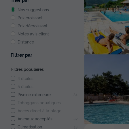
Trier par
Nos suggestions
Prix croissant
Prix décroissant
Notes avis client
Distance
Filtrer par
Filtres populaires
4 étoiles
5 étoiles
Piscine extérieure
34
Toboggans aquatiques
Accès direct à la plage
Animaux acceptés
32
Climatisation
13