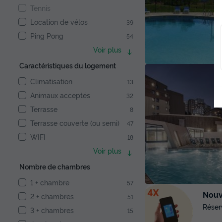
Tennis
Location de vélos
39
Ping Pong
54
Voir plus
Caractéristiques du logement
Climatisation
13
Animaux acceptés
32
Terrasse
8
Terrasse couverte (ou semi)
47
WIFI
18
Voir plus
Nombre de chambres
1 + chambre
57
Nouve
2 + chambres
51
Réser
3 + chambres
15