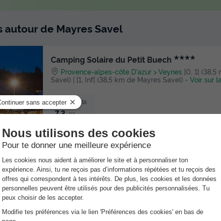
ts autour de Mayres Savel
★★★★
Camping Solaire du Petit Buech
Provence-alpes-côte D'azur
Veynes
]0, 1[ (38,
Savel) | [1, Inf[ (38,5 km de Mayres Savel)
-
Voir sur l
Avis clients
7.3
/10
Wifi payant
Club enfant
Espace fitness intérieure
★★★
VVF Villages - Sud Vercors - Die
Rhône-alpes
Die
]0, 1[ (29,4 m de Mayres Savel) |
de Mayres Savel)
-
Voir sur la carte
Avis clients