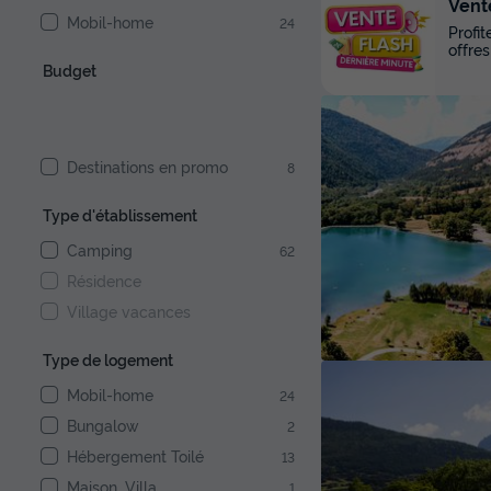
Vent
Mobil-home
24
Profi
offres
Budget
Destinations en promo
8
Type d'établissement
Camping
62
Résidence
Village vacances
Type de logement
Mobil-home
24
Bungalow
2
Hébergement Toilé
13
Maison, Villa
1