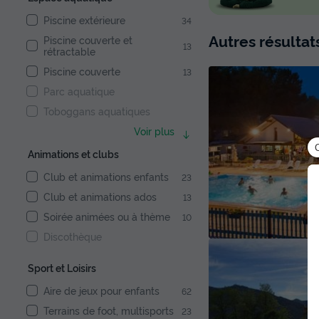
Piscine extérieure
34
Autres résulta
Piscine couverte et
13
rétractable
Piscine couverte
13
Parc aquatique
Toboggans aquatiques
Voir plus
Animations et clubs
Club et animations enfants
23
Club et animations ados
13
Soirée animées ou à thème
10
Discothèque
Sport et Loisirs
Aire de jeux pour enfants
62
Terrains de foot, multisports
23