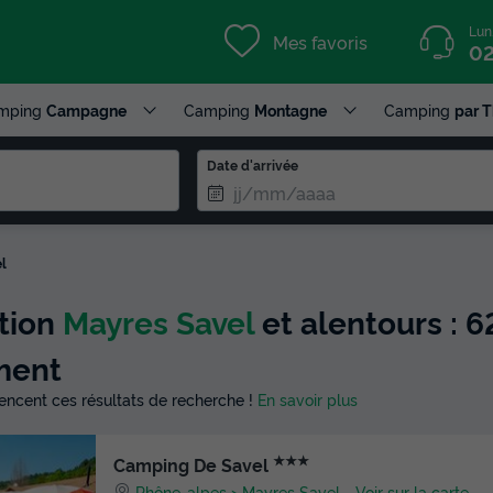
Lun
Mes favoris
02
mping
Campagne
Camping
Montagne
Camping
par 
Date d'arrivée
l
ction
Mayres Savel
et alentours : 6
ment
luencent ces résultats de recherche !
En savoir plus
★★★
Camping De Savel
Rhône-alpes
Mayres Savel
-
Voir sur la carte