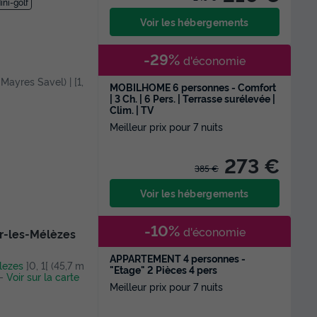
ini-golf
Voir les hébergements
-29%
d'économie
 Mayres Savel) | [1,
MOBILHOME 6 personnes - Comfort
| 3 Ch. | 6 Pers. | Terrasse surélevée |
Clim. | TV
Meilleur prix pour 7 nuits
273 €
385 €
Voir les hébergements
-10%
d'économie
er-les-Mélèzes
APPARTEMENT 4 personnes -
lezes
]0, 1[ (45,7 m
"Etage" 2 Pièces 4 pers
-
Voir sur la carte
Meilleur prix pour 7 nuits