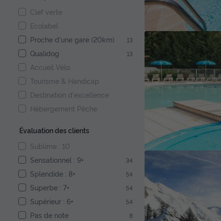
Clef verte
Ecolabel
Proche d'une gare (20km)
13
Qualidog
13
Accueil Vélo
Tourisme & Handicap
Destination d'excellence
Hébergement Pêche
Évaluation des clients
Sublime : 10
Sensationnel : 9+
34
Splendide : 8+
54
Superbe : 7+
54
Supérieur : 6+
54
Pas de note
8