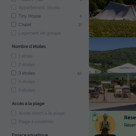
Appartement, Studio
Tiny House
4
Chalet
17
Logement de groupe
Nombre d'étoiles
1 étoile
2 étoiles
3 étoiles
62
4 étoiles
5 étoiles
Accès à la plage
Accès direct à la plage
Réser
Plage à proximité
Réserv
Espace aquatique