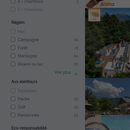
4 + chambres
1
5 + chambres
Région
Mer
Campagne
34
Forêt
21
Montagne
54
Rivière ou lac
29
Voir plus
Aux alentours
Équitation
Pêche
10
Golf
10
Randonnée
52
Eco-responsabilité