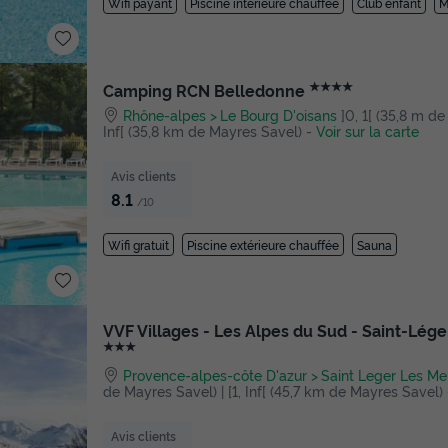
Wifi payant
Piscine intérieure chauffée
Club enfant
M
★★★★
Camping RCN Belledonne
Rhône-alpes
Le Bourg D'oisans
]0, 1[ (35,8 m de
Inf[ (35,8 km de Mayres Savel)
-
Voir sur la carte
Avis clients
8.1
/10
Wifi gratuit
Piscine extérieure chauffée
Sauna
VVF Villages - Les Alpes du Sud - Saint-Lég
★★★
Provence-alpes-côte D'azur
Saint Leger Les Me
de Mayres Savel) | [1, Inf[ (45,7 km de Mayres Savel)
Avis clients