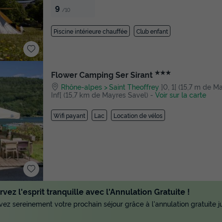
9
/10
Piscine intérieure chauffée
Club enfant
★★★
Flower Camping Ser Sirant
Rhône-alpes
Saint Theoffrey
]0, 1[ (15,7 m de Ma
Inf[ (15,7 km de Mayres Savel)
-
Voir sur la carte
Wifi payant
Lac
Location de vélos
vez l'esprit tranquille avec l'Annulation Gratuite !
ez sereinement votre prochain séjour grâce à l'annulation gratuite ju