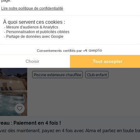
8.9
/10
Piscine extérieure chauffée
Club enfant
★★★★
Hôtel Club mmv les Bergers
Rhône-alpes
Huez
]0, 1[ (37,8 m de Mayres Savel)
de Mayres Savel)
-
Voir sur la carte
Piscine extérieure chauffée
Club enfant
au : Paiement en 4 fois !
vez dès maintenant, payez en 4 fois avec Alma et partez en toute tran