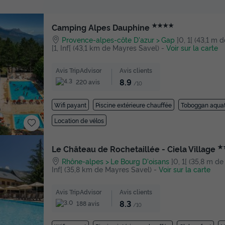
★★★★
Camping Alpes Dauphine
Provence-alpes-côte D'azur
Gap
]0, 1[ (43,1 m 
[1, Inf[ (43,1 km de Mayres Savel)
-
Voir sur la carte
Avis TripAdvisor
Avis clients
8.9
220 avis
/10
Wifi payant
Piscine extérieure chauffée
Toboggan aqua
Location de vélos
★
Le Château de Rochetaillée - Ciela Village
Rhône-alpes
Le Bourg D'oisans
]0, 1[ (35,8 m de
Inf[ (35,8 km de Mayres Savel)
-
Voir sur la carte
Avis TripAdvisor
Avis clients
8.3
188 avis
/10