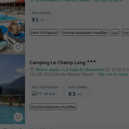
Avis clients
9.1
/10
Point Wifi gratuit
Piscine extérieure chauffée
Lac
Loc
★★★
Camping Le Champ Long
Rhône-alpes
La Salle En Beaumont
]0, 1[ (10,2
| [1, Inf[ (10,2 km de Mayres Savel)
-
Voir sur la carte
Avis TripAdvisor
Avis clients
9.3
49 avis
/10
Piscine extérieure chauffée