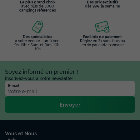
Le plus grand choix
Des prix exclusifs
avec plus de 3000
dès 99€ la semaine
Terrasse semi-couverte
Climatisation
Animaux autorisés *
campings référencés
Cafetière
Lave-vaisselle
+ 6
Des spécialistes
Facilités de paiement
à votre écoute: Lun. à Ven.
Réglez en 3x sans frais ou
MOBILHOME 6 personnes - MH Premium Riviera 32m² - 3
9h-19h / Sam. et Dim. 10h-
en 4x par carte bancaire
chambres+ terrasse semi-couverte 15m² + TV + Clim + LV 6
19h
pers
du
18/09/2026
au
25/09/2026
Modifier les dates
Soyez informé en premier !
Meilleur prix pour 7 nuits
Inscrivez-vous à notre newsletter
560 €
E-mail
Voir les disponibilités
Envoyer
Vous et Nous
Aide