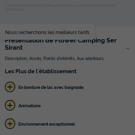
Terrasse couverte
Animaux autorisés *
Salon de jardin
*Consulter le détail de l'hébergement pour connaitre les conditions
spécifiques
Chauffage
Nous recherchons les meilleurs tarifs
TENTE TOILE ET BOIS 4 personnes - Coco Sweet 16m² - 2
chambres (sans sanitaire) + terrasse semi-couverte 6m²
Présentation de Flower Camping Ser
1/4 pers
Sirant
du
12/09/2026
au
19/09/2026
Modifier les dates
Description, Accès, Points d’intérêts, Aux alentours
Meilleur prix pour 7 nuits
385 €
Les
Plus
de l'établissement
Voir les disponibilités
En bordure de lac avec baignade
Animations
Environnement exceptionnel