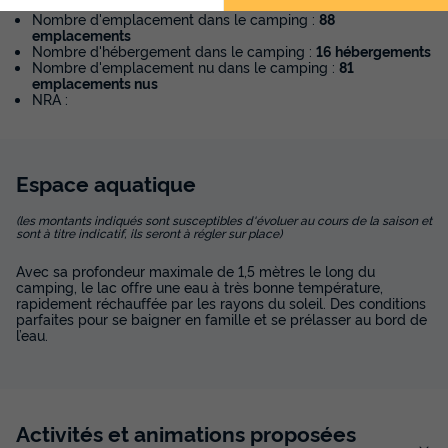
Nombre d'emplacement dans le camping :
88
emplacements
Voir les disponibilités
Nombre d'hébergement dans le camping :
16 hébergements
Nombre d'emplacement nu dans le camping :
81
emplacements nus
NRA :
Espace
aquatique
(les montants indiqués sont susceptibles d'évoluer au cours de la saison et
sont à titre indicatif, ils seront à régler sur place)
Avec sa profondeur maximale de 1,5 mètres le long du
CHALET 7 personnes - Chalet Confort 27 -
camping, le lac offre une eau à très bonne température,
30m² - 2 chambres + terrasse couverte +
rapidement réchauffée par les rayons du soleil. Des conditions
TV + Lave-vaiselle 5/7 pers
parfaites pour se baigner en famille et se prélasser au bord de
l’eau.
Annulation gratuite
Surface
Adultes
Chambres
Salle de bain
27m²
7
2
1
Activités et animations proposées
Terrasse couverte
Accès wifi
Animaux autorisés *