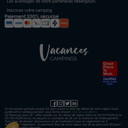
Les avantages de notre partenariat hébergeurs
Modifier les dates
Inscrivez votre camping
Meilleur prix pour 7 nuits
Paiement 100% sécurisé
658 €
Voir les disponibilités
(1) Annulation gratuite jusqu’à 30 jours avant la date de début de votre séjour (sans
justificatif et remboursement sous forme d'avoir).
Voir les conditions
(2) Réservez pour 1€ : offre valable sur les dates de séjour entre le 04/07/2026 et le
23/08/2026 inclus, en payant un acompte de 1€ sur le montant de l’hébergement
(hors frais de dossier, d’assurance et de traitement) puis un règlement en 3
échéances. Important : le paiement final de votre séjour est dû au plus tard 30 jours
avant votre date d'arrivée.