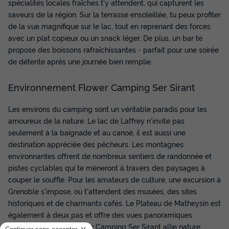
spécialités locales fraîches t'y attendent, qui capturent les
Terrasse couverte
Accueil mobilité réduite
Barbecue
saveurs de la région. Sur la terrasse ensoleillée, tu peux profiter
Cafetière
Réfrigérateur
+ 4
de la vue magnifique sur le lac, tout en reprenant des forces
avec un plat copieux ou un snack léger. De plus, un bar te
propose des boissons rafraîchissantes - parfait pour une soirée
MOBILHOME 4 personnes - Mobil home Life Confort PMR
de détente après une journée bien remplie.
32m² - 2 chambres + terrasse couverte 18m² + 2 TV 4 pers
du
13/09/2026
au
20/09/2026
Modifier les dates
Environnement Flower Camping Ser Sirant
Meilleur prix pour 7 nuits
Les environs du camping sont un véritable paradis pour les
490 €
amoureux de la nature. Le lac de Laffrey n'invite pas
seulement à la baignade et au canoë, il est aussi une
Voir les disponibilités
destination appréciée des pêcheurs. Les montagnes
environnantes offrent de nombreux sentiers de randonnée et
pistes cyclables qui te mèneront à travers des paysages à
couper le souffle. Pour les amateurs de culture, une excursion à
Grenoble s'impose, où t'attendent des musées, des sites
historiques et de charmants cafés. Le Plateau de Matheysin est
également à deux pas et offre des vues panoramiques
spectaculaires. Le Flower Camping Ser Sirant allie nature,