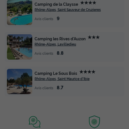
★★★★
Camping de la Claysse
532 €
Rhône-Alpes, Saint Sauveur de Cruzieres
9
Avis clients
Voir les disponibilités
★★★
Camping les Rives d'Auzon
Rhône-Alpes, Lavilledieu
8.8
Avis clients
★★★★
Camping Le Sous Bois
Rhône-Alpes, Saint Maurice d'Ibie
8.7
Avis clients
MOBILHOME 6 personnes - MH Premium
Riviera 32m² - 3 chambres+ terrasse semi-
couverte 15m² + TV + Clim + LV 6 pers
Annulation gratuite
Surface
Adultes
Chambres
Salle de bain
32m²
6
3
1