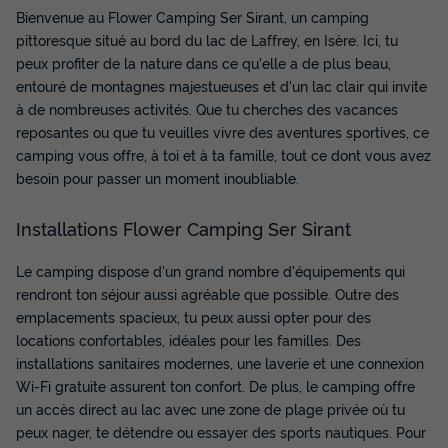
Bienvenue au Flower Camping Ser Sirant, un camping
pittoresque situé au bord du lac de Laffrey, en Isère. Ici, tu
peux profiter de la nature dans ce qu'elle a de plus beau,
MOBILHOME 6 personnes - Mobile Home
entouré de montagnes majestueuses et d'un lac clair qui invite
Standard Loggia 26m² - 2 chambres +
à de nombreuses activités. Que tu cherches des vacances
terrasse couverte 9m² + TV 4/6 pers
reposantes ou que tu veuilles vivre des aventures sportives, ce
Annulation gratuite
camping vous offre, à toi et à ta famille, tout ce dont vous avez
besoin pour passer un moment inoubliable.
Surface
Adultes
Chambres
Salle de bain
26m²
6
2
1
Installations Flower Camping Ser Sirant
Terrasse couverte
Barbecue
Cafetière
Réfrigérateur
Salon de jardin
+ 3
Le camping dispose d'un grand nombre d'équipements qui
rendront ton séjour aussi agréable que possible. Outre des
emplacements spacieux, tu peux aussi opter pour des
MOBILHOME 6 personnes - Mobile Home Standard Loggia
locations confortables, idéales pour les familles. Des
26m² - 2 chambres + terrasse couverte 9m² + TV 4/6 pers
installations sanitaires modernes, une laverie et une connexion
du
18/09/2026
au
25/09/2026
Wi-Fi gratuite assurent ton confort. De plus, le camping offre
Modifier les dates
un accès direct au lac avec une zone de plage privée où tu
Meilleur prix pour 7 nuits
peux nager, te détendre ou essayer des sports nautiques. Pour