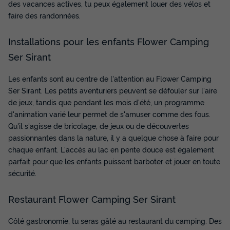
476 €
des vacances actives, tu peux également louer des vélos et
faire des randonnées.
Voir les disponibilités
Installations pour les enfants Flower Camping
Ser Sirant
Les enfants sont au centre de l'attention au Flower Camping
Ser Sirant. Les petits aventuriers peuvent se défouler sur l'aire
de jeux, tandis que pendant les mois d'été, un programme
d'animation varié leur permet de s'amuser comme des fous.
Qu'il s'agisse de bricolage, de jeux ou de découvertes
passionnantes dans la nature, il y a quelque chose à faire pour
MOBILHOME 4 personnes - Mobil home
chaque enfant. L'accès au lac en pente douce est également
Life Confort PMR 32m² - 2 chambres +
parfait pour que les enfants puissent barboter et jouer en toute
terrasse couverte 18m² + 2 TV 4 pers
sécurité.
Annulation gratuite
Restaurant Flower Camping Ser Sirant
Surface
Adultes
Chambres
Salle de bain
32m²
4
2
1
Côté gastronomie, tu seras gâté au restaurant du camping. Des