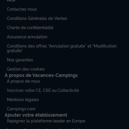
Contactez-nous
Conditions Générales de Ventes
MOBILHOME 6 personnes - Mobile Home
Charte de confidentialité
Premium 38.60m² -3 chambres - 2 SDB +
Assurance annulation
2WC + terrasse semi-couverte + Clim +LV
1/6 pers
Conditions des offres “Annulation gratuite” et “Modification
gratuite”
Annulation gratuite
Récent
Nos garanties
Surface
Adultes
Chambres
Salle de bain
Gestion des cookies
38,6m²
6
3
2
A propos de Vacances-Campings
À propos de nous
Terrasse semi-couverte
Accès wifi
Climatisation
Inscrivez votre CE, CSE ou Collectivité
Barbecue
Cafetière
+ 5
Mentions légales
Campings.com
MOBILHOME 6 personnes - Mobile Home Premium
Ajouter votre établissement
38.60m² -3 chambres - 2 SDB + 2WC + terrasse semi-
couverte + Clim +LV 1/6 pers
Rejoignez la plateforme leader en Europe
du
14/09/2026
au
21/09/2026