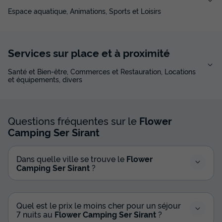
Barbecue
Cafetière
Espace aquatique, Animations, Sports et Loisirs
+ 6
CHALET 7 personnes - Chalet Confort 27 - 30m² - 2
Services sur place et à proximité
chambres + terrasse couverte + TV + Lave-vaiselle 5/7
pers
Santé et Bien-être, Commerces et Restauration, Locations
du
16/09/2026
au
23/09/2026
et équipements, divers
Modifier les dates
Meilleur prix pour 7 nuits
532 €
Questions fréquentes sur le
Flower
Camping Ser Sirant
Voir les disponibilités
Dans quelle ville se trouve le
Flower
Camping Ser Sirant
?
Quel est le prix le moins cher pour un séjour
7 nuits au
Flower Camping Ser Sirant
?