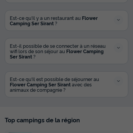
MOBILHOME 6 personnes - Mobile Home
Est-ce qu'il y a un restaurant au
Flower
Camping Ser Sirant
?
Confort Riviera 32m² - 3 chambres +
terrasse semi-couverte 15m² + TV 5/6
pers
Est-il possible de se connecter à un réseau
Annulation gratuite
wifi lors de son séjour au
Flower Camping
Surface
Adultes
Chambres
Salle de bain
Ser Sirant
?
32m²
6
3
1
Terrasse semi-couverte
Accès wifi
Barbecue
Cafetière
Est-ce qu'il est possible de séjourner au
Lave-vaisselle
+ 5
Flower Camping Ser Sirant
avec des
animaux de compagnie ?
MOBILHOME 6 personnes - Mobile Home Confort Riviera
32m² - 3 chambres + terrasse semi-couverte 15m² + TV
5/6 pers
Top campings de la région
du
12/09/2026
au
19/09/2026
Modifier les dates
Meilleur prix pour 7 nuits