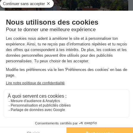
★★★★
Camping Tikayan la Vallée du Paradis
Agay
]0, 1[ (17,3 m de Roquebrune sur Argens) | [1, Inf[
(17,3 km de Roquebrune sur Argens)
-
Voir sur la carte
Avis clients
8.1
/10
Wifi payant
Bord de mer
+ 4
MOBILHOME 6 personnes - COLORADO STANDARD - 2
chambres - CLIM - TV