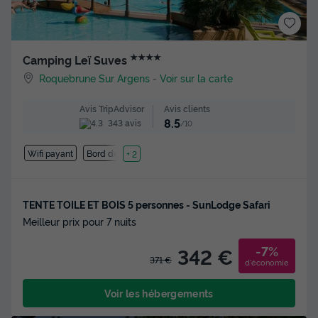
★★★★
Camping Leï Suves
Roquebrune Sur Argens
-
Voir sur la carte
Avis clients
Avis TripAdvisor
8.5
343 avis
/10
Wifi payant
Bord de mer
+ 2
TENTE TOILE ET BOIS 5 personnes - SunLodge Safari
Meilleur prix pour 7 nuits
-7%
342 €
371 €
d'économie
Voir les hébergements