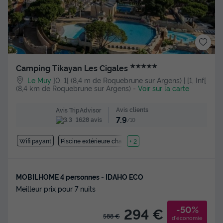
★★★★★
Camping Tikayan Les Cigales
Le Muy
]0, 1[ (8,4 m de Roquebrune sur Argens) | [1, Inf[
(8,4 km de Roquebrune sur Argens)
-
Voir sur la carte
Avis clients
Avis TripAdvisor
7.9
1628 avis
/10
Wifi payant
Piscine extérieure chauffée
+ 2
MOBILHOME 4 personnes - IDAHO ECO
Meilleur prix pour 7 nuits
-50%
294 €
588 €
d'économie