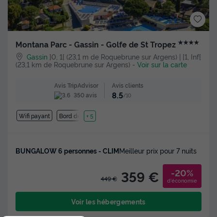
★★★★
Montana Parc - Gassin - Golfe de St Tropez
Gassin
]0, 1[ (23,1 m de Roquebrune sur Argens) | [1, Inf[
(23,1 km de Roquebrune sur Argens)
-
Voir sur la carte
Avis clients
Avis TripAdvisor
8.5
350 avis
/10
Wifi payant
Bord de mer
+ 5
BUNGALOW 6 personnes - CLIM
Meilleur prix pour 7 nuits
-20%
359 €
449 €
d'économie
Voir les hébergements