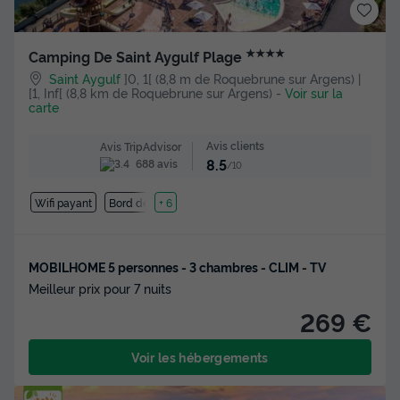
★★★★
Camping De Saint Aygulf Plage
Saint Aygulf
]0, 1[ (8,8 m de Roquebrune sur Argens) |
[1, Inf[ (8,8 km de Roquebrune sur Argens)
-
Voir sur la
carte
Avis clients
Avis TripAdvisor
8.5
688 avis
/10
Wifi payant
Bord de mer
+ 6
MOBILHOME 5 personnes - 3 chambres - CLIM - TV
Meilleur prix pour 7 nuits
269 €
Voir les hébergements