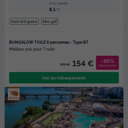
Avis clients
8.1
/10
Point Wifi gratuit
Mini-golf
BUNGALOW TOILÉ 6 personnes - Type BT
Meilleur prix pour 7 nuits
-30%
154 €
220 €
d'économie
Voir les hébergements