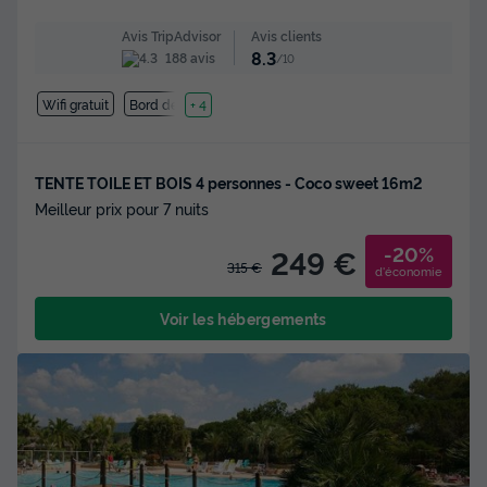
Avis clients
Avis TripAdvisor
8.3
188 avis
/10
Wifi gratuit
Bord de mer
+ 4
TENTE TOILE ET BOIS 4 personnes - Coco sweet 16m2
Meilleur prix pour 7 nuits
-20%
249 €
315 €
d'économie
Voir les hébergements