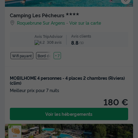
★★★★
Camping Les Pêcheurs
Roquebrune Sur Argens
-
Voir sur la carte
Avis clients
Avis TripAdvisor
8.8
308 avis
/10
Wifi payant
Bord de mer
+ 7
MOBILHOME 4 personnes - 4 places 2 chambres (Riviera)
(clim)
Meilleur prix pour 7 nuits
180 €
Voir les hébergements