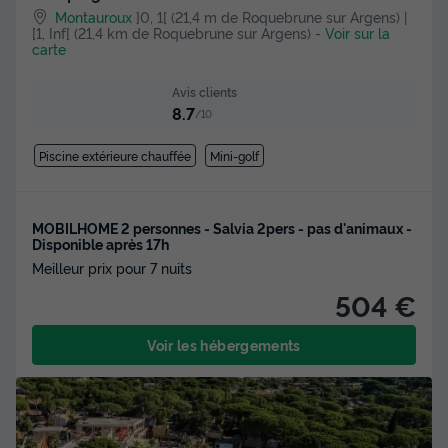
Montauroux
]0, 1[ (21,4 m de Roquebrune sur Argens) |
[1, Inf[ (21,4 km de Roquebrune sur Argens)
-
Voir sur la
carte
Avis clients
8.7
/10
Piscine extérieure chauffée
Mini-golf
MOBILHOME 2 personnes - Salvia 2pers - pas d'animaux -
Disponible après 17h
Meilleur prix pour 7 nuits
504 €
Voir les hébergements