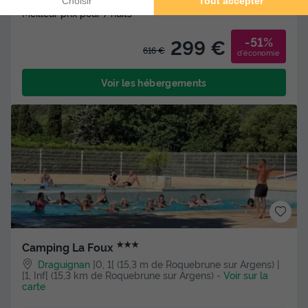
Meilleur prix pour 7 nuits
-51%
299 €
616 €
d'économie
Voir les hébergements
★★★
Camping La Foux
Draguignan
]0, 1[ (15,3 m de Roquebrune sur Argens) |
[1, Inf[ (15,3 km de Roquebrune sur Argens)
-
Voir sur la
carte