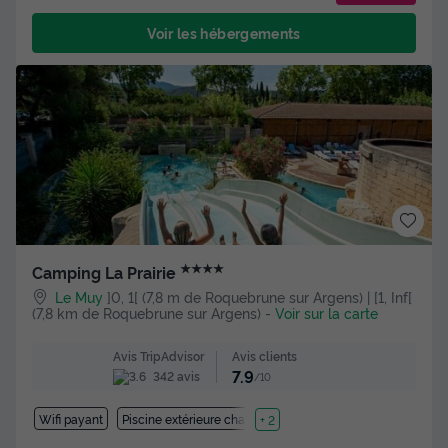
Voir les hébergements
★★★★
Camping La Prairie
Le Muy
]0, 1[ (7,8 m de Roquebrune sur Argens) | [1, Inf[
(7,8 km de Roquebrune sur Argens)
-
Voir sur la carte
Avis clients
Avis TripAdvisor
7.9
342 avis
/10
Wifi payant
Piscine extérieure chauffée
+ 2