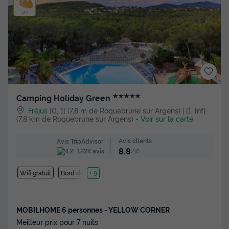
★★★★★
Camping Holiday Green
Fréjus
]0, 1[ (7,8 m de Roquebrune sur Argens) | [1, Inf[
(7,8 km de Roquebrune sur Argens)
-
Voir sur la carte
Avis clients
Avis TripAdvisor
8.8
1224 avis
/10
Wifi gratuit
Bord de mer
+ 9
MOBILHOME 6 personnes - YELLOW CORNER
Meilleur prix pour 7 nuits