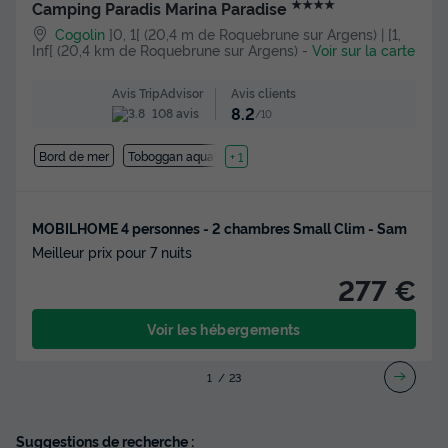
★★★★
Camping Paradis Marina Paradise
Cogolin
]0, 1[ (20,4 m de Roquebrune sur Argens) | [1,
Inf[ (20,4 km de Roquebrune sur Argens)
-
Voir sur la carte
Avis clients
Avis TripAdvisor
8.2
108 avis
/10
Bord de mer
Toboggan aquatique
+ 1
MOBILHOME 4 personnes - 2 chambres Small Clim - Sam
Meilleur prix pour 7 nuits
277 €
Voir les hébergements
1
2
3
Suggestions de recherche :