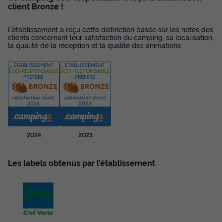
client Bronze !
L’établissement a reçu cette distinction basée sur les notes des
clients concernant leur satisfaction du camping, sa localisation,
la qualité de la réception et la qualité des animations.
MOBILHOME 4 personnes - Cottage 3
Pièces 4 Personnes Climatisé + TV
2024
2023
Annulation gratuite
Surface
Adultes
Chambres
Salle de bain
Les labels obtenus par l’établissement
32m²
4
2
2
Animaux autorisés *
Cafetière
Chaise longue
Lave-vaisselle
Congélateur
+ 5