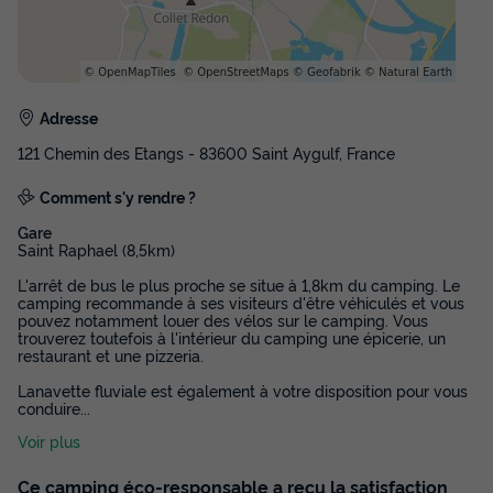
TV
Annulation gratuite
Surface
Adultes
Chambres
Salle de bain
33m²
4
2
1
Adresse
121 Chemin des Etangs - 83600 Saint Aygulf, France
Terrasse semi-couverte
Animaux autorisés *
Cafetière
Congélateur
Réfrigérateur
+ 4
Comment s'y rendre ?
Gare
Saint Raphael (8,5km)
MOBILHOME 4 personnes - Cottage Provence 3 Pièces 4
L'arrêt de bus le plus proche se situe à 1,8km du camping. Le
Personnes Climatisé + TV
camping recommande à ses visiteurs d'être véhiculés et vous
du
11/10/2026
au
18/10/2026
pouvez notamment louer des vélos sur le camping. Vous
Modifier les dates
trouverez toutefois à l'intérieur du camping une épicerie, un
restaurant et une pizzeria.
Meilleur prix pour 7 nuits
Lanavette fluviale est également à votre disposition pour vous
552,31 €
-35%
conduire
...
359 €
d'économie
Voir plus
Prix de comparaison
Voir les disponibilités
Ce camping éco-responsable a reçu la satisfaction