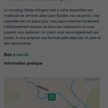
Personnes Climatisé + TV
du
20/09/2026
au
27/09/2026
Le camping l'Etoile d'Argens met à votre disposition une
Modifier les dates
multitude de services utiles pour faciliter vos vacances. Une
Meilleur prix pour 7 nuits
supérette est sur place pour vous approvisionner facilement.
L'établissement dispose de deux bar-restaurants où vous
552,31 €
-35%
359 €
pourrez vous restaurer. Un snack vous ouvre également ses
d'économie
portes. Il vous propose une formule petit-déjeuner, du pain et
Prix de comparaison
des viennoiseries.
Voir les disponibilités
Bon
à savoir
Information pratique
MOBILHOME 4 personnes - Cottage
Provence 3 Pièces 4 Personnes Climatisé +