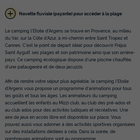
Navette fluviale (payante) pour accèder à la plage
Le camping l'Etoile d'Argens se trouve en Provence, au milieu
du Var, sur la Côte d'Azur, à mi-chemin entre Saint Tropez et
Cannes. C'est le point de départ idéal pour découvrir Fréjus
Saint Aygulf, ses plages et son patrimoine ainsi que son arrière-
MOBILHOME 6 personnes - Cottage
pays. Ce camping écologique dispose d'une piscine chauffée,
Levant 4 Pièces 6 Personnes Climatisé +
TV
d'une pataugeoire et de deux jacuzzis.
Annulation gratuite
Afin de rendre votre séjour plus agréable, le camping l'Etoile
Surface
Adultes
Chambres
Salle de bain
d'Argens vous propose un programme d'animations pour tous
32m²
6
3
1
les goûts et tous les âges. Les animateurs du camping
accueillent les enfants au Mizzi club, au club des pré-ados et
Climatisation
Animaux autorisés *
Cafetière
Congélateur
au club ados pour des activités ludiques et récréatives. Une
Réfrigérateur
+ 3
aire de jeux en accès libre est disponible sur place. Vous
pouvez aussi vous adonner à des activités sportives organisées
sur des installations dédiées à cela. Dans la soirée, de
MOBILHOME 6 personnes - Cottage Levant 4 Pièces 6
nombreuses animations sont au programme.