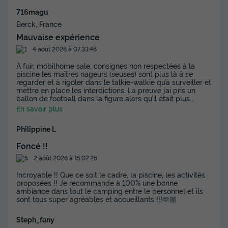
716magu
Berck, France
Mauvaise expérience
4 août 2026 à 07:33:46
A fuir, mobilhome sale, consignes non respectées à la
piscine les maîtres nageurs (seuses) sont plus là à se
regarder et à rigoler dans le talkie-walkie qu’à surveiller et
mettre en place les interdictions. La preuve j’ai pris un
ballon de football dans la figure alors qu’il était plus
...
En savoir plus
Philippine L
Foncé !!
2 août 2026 à 15:02:26
Incroyable !! Que ce soit le cadre, la piscine, les activités
proposées !! Je recommande à 100% une bonne
ambiance dans tout le camping entre le personnel et ils
sont tous super agréables et accueillants !!!🫶🏼
Steph_fany