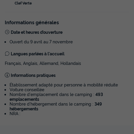
Clef Verte
MOBILHOME 4 personnes - Cottage 3 Pièces 4 Personnes
Climatisé + TV
du
23/10/2026
au
30/10/2026
Informations générales
Modifier les dates
Date et heures d’ouverture
Meilleur prix pour 7 nuits
Ouvert du 9 avril au 7 novembre
583,08 €
-35%
379 €
d'économie
Langues parlées à l'accueil
Prix de comparaison
Français, Anglais, Allemand, Hollandais
Voir les disponibilités
Informations pratiques
Établissement adapté pour personne à mobilité réduite
Voiture conseillée
Nombre d'emplacement dans le camping :
493
emplacements
Nombre d'hébergement dans le camping :
349
hébergements
NRA :