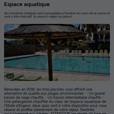
Espace
aquatique
MOBILHOME 6 personnes - Cottage 4
Pièces 6 Personnes Climatisé + TV
(les montants indiqués sont susceptibles d'évoluer au cours de la saison et
sont à titre indicatif, ils seront à régler sur place)
Annulation gratuite
Surface
Adultes
Chambres
Salle de bain
38m²
6
3
2
Animaux autorisés *
Cafetière
Chaise longue
Lave-vaisselle
Congélateur
+ 5
MOBILHOME 6 personnes - Cottage 4 Pièces 6 Personnes
Climatisé + TV
du
02/10/2026
au
09/10/2026
1/2
Modifier les dates
Meilleur prix pour 7 nuits
Rénovées en 2018, les trois piscines vous offrent une
alternative de qualité aux plages environnantes : - Un grand
752,31 €
-35%
bassin de nage chauffé, - Un bassin intermédiaire chauffé -
489 €
Une pataugeoire chauffée Au cœur de l’espace aquatique de
d'économie
l'Etoile d'Argens, deux spas sont à votre disposition pour vous
Prix de comparaison
relaxer et profiter pleinement de votre séjour. Destinés
exclusivement aux adultes. ATTENTION les shorts de bain ne