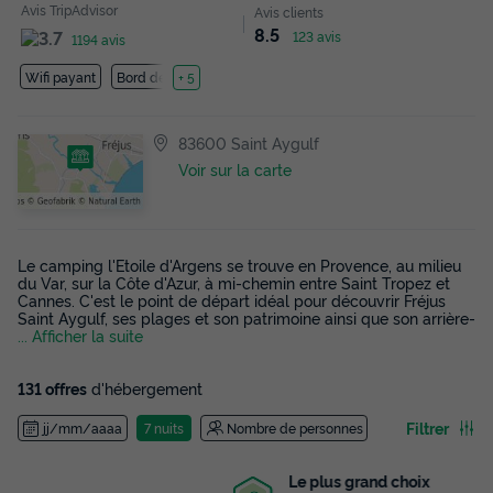
Avis TripAdvisor
Avis clients
8.5
123 avis
1194 avis
Wifi payant
Bord de mer
+ 5
83600 Saint Aygulf
Voir sur la carte
Le camping l'Etoile d'Argens se trouve en Provence, au milieu
du Var, sur la Côte d'Azur, à mi-chemin entre Saint Tropez et
Cannes. C'est le point de départ idéal pour découvrir Fréjus
Saint Aygulf, ses plages et son patrimoine ainsi que son arrière-
... Afficher la suite
131 offres
d'hébergement
Filtrer
jj/mm/aaaa
7 nuits
Nombre de personnes
Le plus grand choix