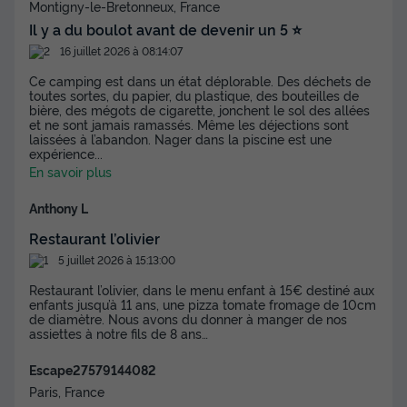
Montigny-le-Bretonneux, France
Il y a du boulot avant de devenir un 5 ⭐️
16 juillet 2026 à 08:14:07
Ce camping est dans un état déplorable. Des déchets de
toutes sortes, du papier, du plastique, des bouteilles de
bière, des mégots de cigarette, jonchent le sol des allées
et ne sont jamais ramassés. Même les déjections sont
laissées à l’abandon. Nager dans la piscine est une
expérience
...
En savoir plus
Anthony L
Restaurant l’olivier
5 juillet 2026 à 15:13:00
Restaurant l’olivier, dans le menu enfant à 15€ destiné aux
enfants jusqu’à 11 ans, une pizza tomate fromage de 10cm
de diamètre. Nous avons du donner à manger de nos
assiettes à notre fils de 8 ans…
Escape27579144082
Paris, France