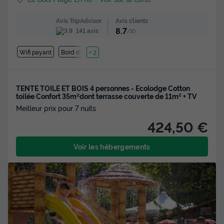
Avis clients
Avis TripAdvisor
8.7
141 avis
/10
Wifi payant
Bord de mer
+ 2
TENTE TOILE ET BOIS 4 personnes - Ecolodge Cotton
toilée Confort 35m²dont terrasse couverte de 11m² + TV
Meilleur prix pour 7 nuits
424,50 €
Voir les hébergements