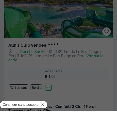
★★★★
Aunis Club Vendée
La Tranche Sur Mer
]0, 1[ (21,1 m de Le Bois Plage en
Re) | [1, Inf[ (21,1 km de Le Bois Plage en Re)
-
Voir sur la
carte
Avis clients
8.1
/10
Wifi payant
Bord de mer
+ 5
MOBILHOME 4 personnes - Comfort | 2 Ch. | 4 Pers. |
Terrasse surélevée | Clim.
Meilleur prix pour 7 nuits