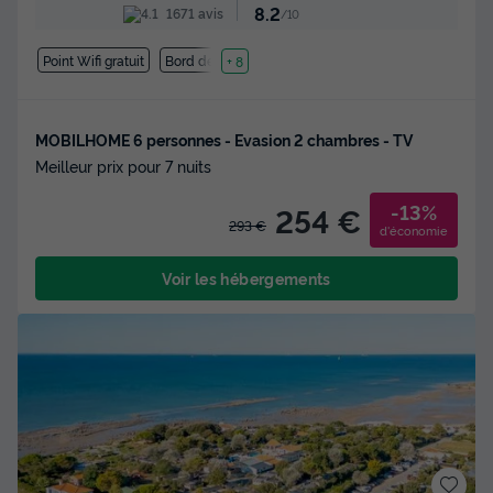
8.2
1671 avis
/10
Point Wifi gratuit
Bord de mer
+ 8
MOBILHOME 6 personnes - Evasion 2 chambres - TV
Meilleur prix pour 7 nuits
-13%
254 €
293 €
d'économie
Voir les hébergements