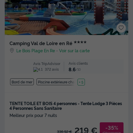
★★★★
Camping Val de Loire en Ré
Le Bois Plage En Re
-
Voir sur la carte
Avis clients
Avis TripAdvisor
8.6
372 avis
/10
Bord de mer
Piscine extérieure chauffée
+ 5
TENTE TOILE ET BOIS 4 personnes - Tente Lodge 3 Pièces
4 Personnes Sans Sanitaire
Meilleur prix pour 7 nuits
-35%
219 €
336,92 €
d'économie