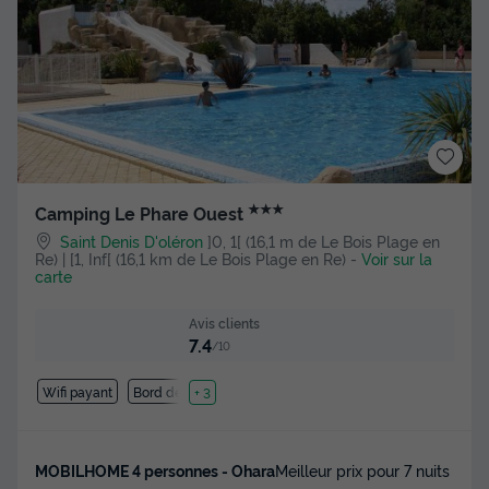
★★★
Camping Le Phare Ouest
Saint Denis D'oléron
]0, 1[ (16,1 m de Le Bois Plage en
Re) | [1, Inf[ (16,1 km de Le Bois Plage en Re)
-
Voir sur la
carte
Avis clients
7.4
/10
Wifi payant
Bord de mer
+ 3
MOBILHOME 4 personnes - Ohara
Meilleur prix pour 7 nuits