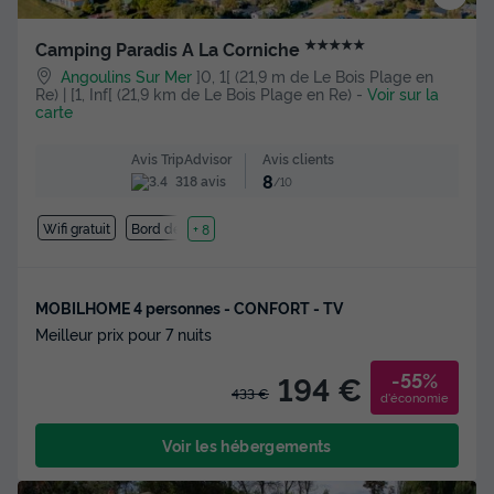
★★★★★
Camping Paradis A La Corniche
Angoulins Sur Mer
]0, 1[ (21,9 m de Le Bois Plage en
Re) | [1, Inf[ (21,9 km de Le Bois Plage en Re)
-
Voir sur la
carte
Avis clients
Avis TripAdvisor
8
318 avis
/10
Wifi gratuit
Bord de mer
+ 8
MOBILHOME 4 personnes - CONFORT - TV
Meilleur prix pour 7 nuits
-55%
194 €
433 €
d'économie
Voir les hébergements