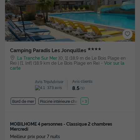
★★★★
Camping Paradis Les Jonquilles
La Tranche Sur Mer
]0, 1[ (18,9 m de Le Bois Plage en
Re) | [1, Inf[ (18,9 km de Le Bois Plage en Re)
-
Voir sur la
carte
Avis clients
Avis TripAdvisor
8.5
373 avis
/10
Bord de mer
Piscine intérieure chauffée
+ 3
MOBILHOME 4 personnes - Classique 2 chambres
Mercredi
Meilleur prix pour 7 nuits