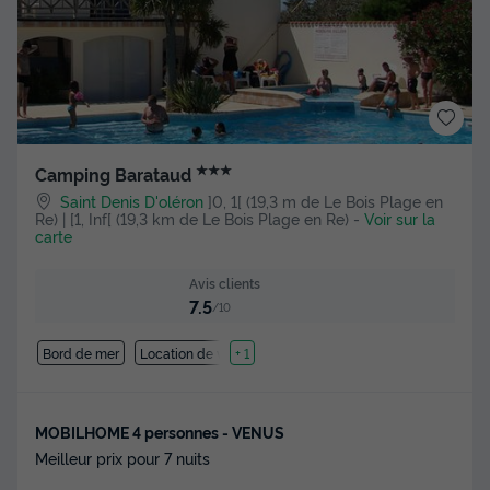
★★★
Camping Barataud
Saint Denis D'oléron
]0, 1[ (19,3 m de Le Bois Plage en
Re) | [1, Inf[ (19,3 km de Le Bois Plage en Re)
-
Voir sur la
carte
Avis clients
7.5
/10
Bord de mer
Location de vélos
+ 1
MOBILHOME 4 personnes - VENUS
Meilleur prix pour 7 nuits