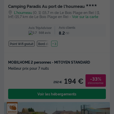
★★★★
Camping Paradis Au port de l'houmeau
L'houmeau
]0, 1[ (15,7 m de Le Bois Plage en Re) | [1,
Inf[ (15,7 km de Le Bois Plage en Re)
-
Voir sur la carte
Avis clients
Avis TripAdvisor
8.2
568 avis
/10
Point Wifi gratuit
Bord de mer
+ 3
MOBILHOME 2 personnes - MITOYEN STANDARD
Meilleur prix pour 7 nuits
-33%
194 €
292 €
d'économie
Voir les hébergements