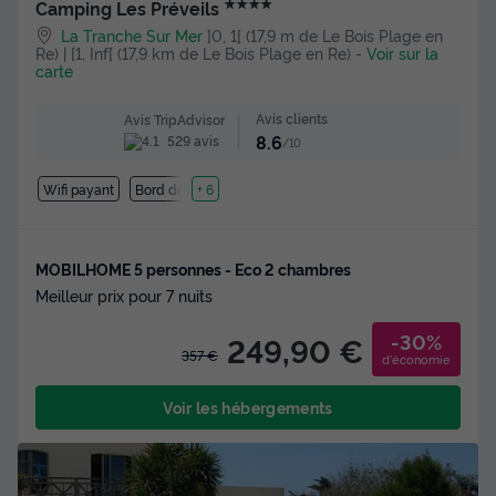
★★★★
Camping Les Préveils
La Tranche Sur Mer
]0, 1[ (17,9 m de Le Bois Plage en
Re) | [1, Inf[ (17,9 km de Le Bois Plage en Re)
-
Voir sur la
carte
Avis clients
Avis TripAdvisor
8.6
529 avis
/10
Wifi payant
Bord de mer
+ 6
MOBILHOME 5 personnes - Eco 2 chambres
Meilleur prix pour 7 nuits
-30%
249,90 €
357 €
d'économie
Voir les hébergements