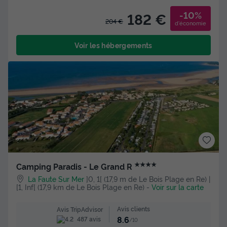
-10%
182 €
204 €
d'économie
Voir les hébergements
★★★★
Camping Paradis - Le Grand R
La Faute Sur Mer
]0, 1[ (17,9 m de Le Bois Plage en Re) |
[1, Inf[ (17,9 km de Le Bois Plage en Re)
-
Voir sur la carte
Avis clients
Avis TripAdvisor
8.6
487 avis
/10