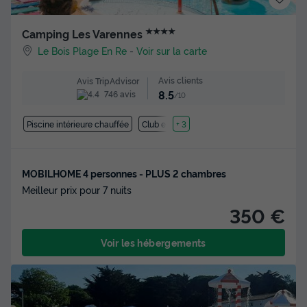
★★★★
Camping Les Varennes
Le Bois Plage En Re
-
Voir sur la carte
Avis clients
Avis TripAdvisor
8.5
746 avis
/10
Piscine intérieure chauffée
Club enfant
+ 3
MOBILHOME 4 personnes - PLUS 2 chambres
Meilleur prix pour 7 nuits
350 €
Voir les hébergements