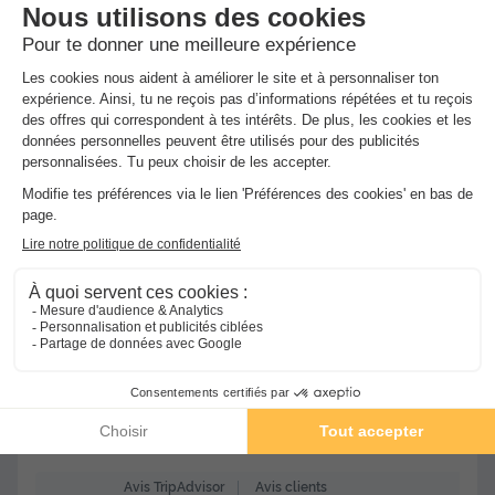
-24%
464 €
611 €
d'économie
Voir les hébergements
★★★★
Camping Oléron Loisirs
Saint Georges D'oléron
]0, 1[ (24,3 m de Le Bois Plage
en Re) | [1, Inf[ (24,3 km de Le Bois Plage en Re)
-
Voir sur
la carte
Avis clients
Avis TripAdvisor