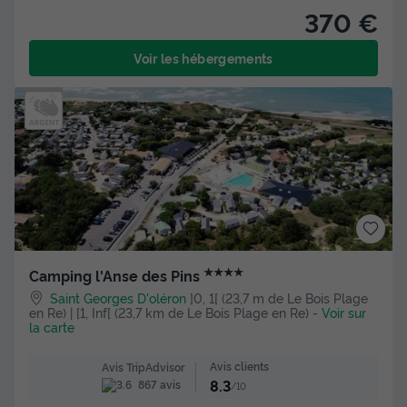
370 €
Voir les hébergements
★★★★
Camping l'Anse des Pins
Saint Georges D'oléron
]0, 1[ (23,7 m de Le Bois Plage
en Re) | [1, Inf[ (23,7 km de Le Bois Plage en Re)
-
Voir sur
la carte
Avis clients
Avis TripAdvisor
8.3
867 avis
/10