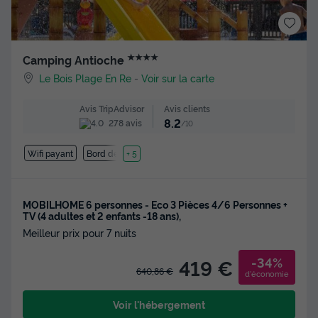
★★★★
Camping Antioche
Le Bois Plage En Re
-
Voir sur la carte
Avis clients
Avis TripAdvisor
8.2
278 avis
/10
Wifi payant
Bord de mer
+ 5
MOBILHOME 6 personnes - Eco 3 Pièces 4/6 Personnes +
TV (4 adultes et 2 enfants -18 ans),
Meilleur prix pour 7 nuits
-34%
419 €
640,86 €
d'économie
Voir l'hébergement