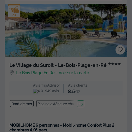
★★★★
Le Village du Suroit - Le-Bois-Plage-en-Ré
Le Bois Plage En Re
-
Voir sur la carte
Avis clients
Avis TripAdvisor
8.5
949 avis
/10
Bord de mer
Piscine extérieure chauffée
+ 6
MOBILHOME 6 personnes - Mobil-home Confort Plus 2
chambres 4/6 pers.