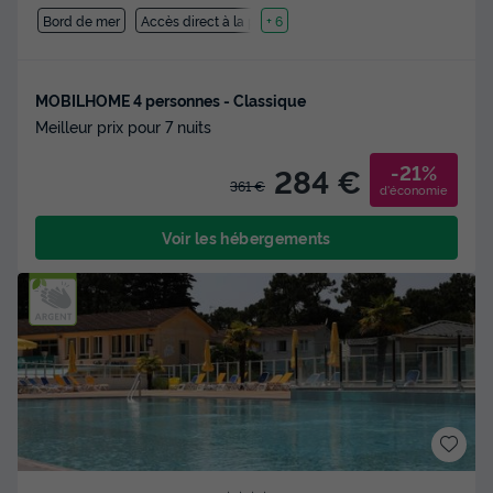
Bord de mer
Accès direct à la plage
+ 6
MOBILHOME 4 personnes - Classique
Meilleur prix pour 7 nuits
-21%
284 €
361 €
d'économie
Voir les hébergements