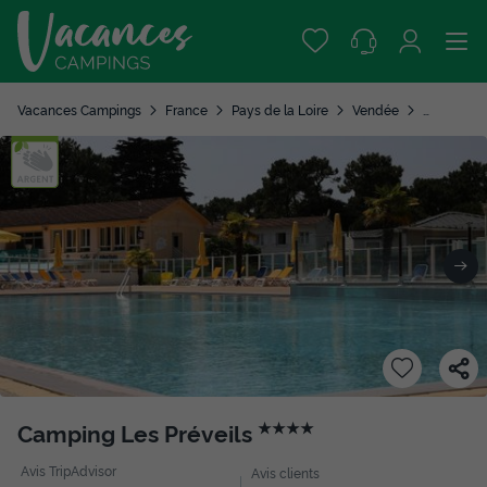
Vacances Campings
France
Pays de la Loire
Vendée
La Tranche
Camping Les Préveils
★★★★
Avis TripAdvisor
Avis clients