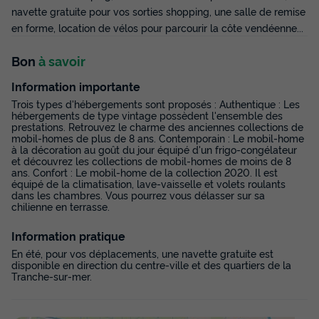
357 €
-40%
navette gratuite pour vos sorties shopping, une salle de remise
214,20 €
d'économie
en forme, location de vélos pour parcourir la côte vendéenne...
Prix de comparaison
Bon
à savoir
Voir les disponibilités
Information importante
Trois types d'hébergements sont proposés : Authentique : Les
hébergements de type vintage possèdent l'ensemble des
prestations. Retrouvez le charme des anciennes collections de
mobil-homes de plus de 8 ans. Contemporain : Le mobil-home
à la décoration au goût du jour équipé d'un frigo-congélateur
et découvrez les collections de mobil-homes de moins de 8
ans. Confort : Le mobil-home de la collection 2020. Il est
équipé de la climatisation, lave-vaisselle et volets roulants
dans les chambres. Vous pourrez vous délasser sur sa
chilienne en terrasse.
MOBILHOME 6 personnes - Eco 3
Information pratique
chambres
En été, pour vos déplacements, une navette gratuite est
disponible en direction du centre-ville et des quartiers de la
Annulation gratuite
Tranche-sur-mer.
Adultes
Chambres
Salle de bain
6
3
1