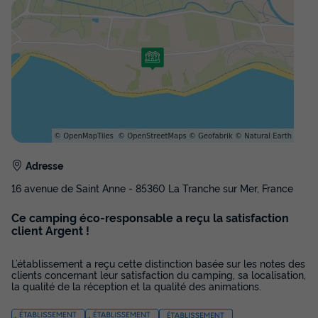
Animaux autorisés *
Cafetière
Réfrigérateur
Salon de jardin
Micro-ondes
MOBILHOME 6 personnes - Eco 3 chambres
du
14/09/2026
au
21/09/2026
Modifier les dates
Meilleur prix pour 7 nuits
385 €
-40%
Adresse
231 €
d'économie
16 avenue de Saint Anne - 85360 La Tranche sur Mer, France
Prix de comparaison
Ce camping éco-responsable a reçu la satisfaction
Voir les disponibilités
client Argent !
L’établissement a reçu cette distinction basée sur les notes des
clients concernant leur satisfaction du camping, sa localisation,
la qualité de la réception et la qualité des animations.