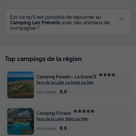
Est-ce qu'il est possible de séjourner au
Camping Les Préveils
avec des animaux de
MOBILHOME 5 personnes - Mobil Home
compagnie ?
Eco 3 Pièces 5 Personnes
Annulation gratuite
Surface
Adultes
Chambres
Salle de bain
30m²
5
2
1
Top campings de la région
Terrasse semi-couverte
Animaux autorisés *
Cafetière
★★★★
Réfrigérateur
Salon de jardin
Camping Paradis - Le Grand R
+ 1
Pays de la Loire, La Faute sur Mer
8.6
Avis clients
MOBILHOME 5 personnes - Mobil Home Eco 3 Pièces 5
Personnes
du
10/09/2026
au
17/09/2026
★★★★★
Camping l'Océan
Modifier les dates
Pays de la Loire, Brem sur Mer
Meilleur prix pour 7 nuits
8.6
Avis clients
431,67 €
-40%