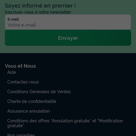
Terrasse semi-couverte
Animaux autorisés *
Cafetière
Soyez informé en premier !
Réfrigérateur
Salon de jardin
+ 1
Inscrivez-vous à notre newsletter
E-mail
MOBILHOME 6 personnes - Confort 3 chambres
Envoyer
du
17/09/2026
au
24/09/2026
Modifier les dates
Meilleur prix pour 7 nuits
441 €
-40%
Vous et Nous
264,60 €
d'économie
Aide
Prix de comparaison
Contactez-nous
Voir les disponibilités
Conditions Générales de Ventes
Charte de confidentialité
Assurance annulation
Conditions des offres “Annulation gratuite” et “Modification
gratuite”
Nos garanties