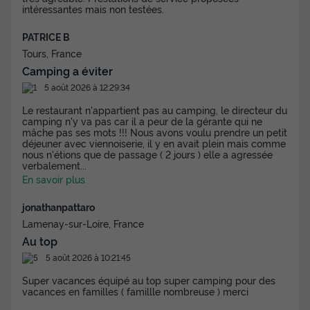
intéressantes mais non testées.
PATRICE B
MOBILHOME 4 personnes - Mobil Home
Tours, France
Confort 2 Pièces 2/4 Personnes
Camping a éviter
Annulation gratuite
5 août 2026 à 12:29:34
Surface
Adultes
Enfants
Chambres
Salle de bain
Le restaurant n'appartient pas au camping, le directeur du
22m²
2
2
1
1
camping n'y va pas car il a peur de la gérante qui ne
mâche pas ses mots !!! Nous avons voulu prendre un petit
Terrasse couverte
Animaux autorisés *
Cafetière
déjeuner avec viennoiserie, il y en avait plein mais comme
nous n'étions que de passage ( 2 jours ) elle a agressée
Lave-vaisselle
Réfrigérateur
+ 2
verbalement
...
En savoir plus
jonathanpattaro
MOBILHOME 4 personnes - Mobil Home Confort 2 Pièces
Lamenay-sur-Loire, France
2/4 Personnes
Au top
du
19/09/2026
au
26/09/2026
Modifier les dates
5 août 2026 à 10:21:45
Meilleur prix pour 7 nuits
Super vacances équipé au top super camping pour des
vacances en familles ( famillle nombreuse ) merci
398,33 €
-40%
239 €
d'économie