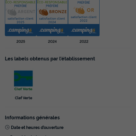
MOBILHOME 5 personnes - Confort 2
chambres
2025
2024
2022
Annulation gratuite
Adultes
Chambres
Salle de bain
Les labels obtenus par l’établissement
5
2
1
Terrasse semi-couverte
Animaux autorisés *
Cafetière
Réfrigérateur
Salon de jardin
+ 1
Clef Verte
MOBILHOME 5 personnes - Confort 2 chambres
du
13/09/2026
au
20/09/2026
Informations générales
Modifier les dates
Meilleur prix pour 7 nuits
Date et heures d’ouverture
385 €