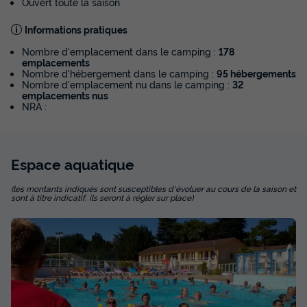
-40%
Ouvert toute la saison
231 €
d'économie
Prix de comparaison
Informations pratiques
Voir les disponibilités
Nombre d'emplacement dans le camping :
178
emplacements
Nombre d'hébergement dans le camping :
95 hébergements
Nombre d'emplacement nu dans le camping :
32
emplacements nus
NRA :
Espace
aquatique
(les montants indiqués sont susceptibles d'évoluer au cours de la saison et
sont à titre indicatif, ils seront à régler sur place)
MOBILHOME 5 personnes - Confort 2
chambres
Annulation gratuite
Adultes
Chambres
Salle de bain
5
2
1