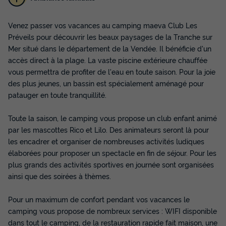
Venez passer vos vacances au camping maeva Club Les
Préveils pour découvrir les beaux paysages de la Tranche sur
Mer situé dans le département de la Vendée. Il bénéficie d'un
MOBILHOME 4 personnes - Confort 1
accès direct à la plage. La vaste piscine extérieure chauffée
chambre
vous permettra de profiter de l'eau en toute saison. Pour la joie
des plus jeunes, un bassin est spécialement aménagé pour
Annulation gratuite
patauger en toute tranquillité.
Adultes
Chambres
Salle de bain
4
1
1
Toute la saison, le camping vous propose un club enfant animé
Terrasse semi-couverte
Animaux autorisés *
Cafetière
par les mascottes Rico et Lilo. Des animateurs seront là pour
les encadrer et organiser de nombreuses activités ludiques
Réfrigérateur
Salon de jardin
+ 1
élaborées pour proposer un spectacle en fin de séjour. Pour les
plus grands des activités sportives en journée sont organisées
ainsi que des soirées à thèmes.
MOBILHOME 4 personnes - Confort 1 chambre
du
14/09/2026
au
21/09/2026
Pour un maximum de confort pendant vos vacances le
Modifier les dates
camping vous propose de nombreux services : WIFI disponible
Meilleur prix pour 7 nuits
dans tout le camping, de la restauration rapide fait maison, une