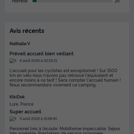
Horrible
25
Réfrigérateur
Salon de jardin
+ 1
MOBILHOME 5 personnes - Confort 2 chambres PMR
Avis récents
du
15/09/2026
au
22/09/2026
Modifier les dates
Nathalie V
Meilleur prix pour 7 nuits
Préveil accueil bien veillant
385 €
-40%
6 août 2026 à 02:55:21
231 €
d'économie
L'accueil pour les cyclistes est exceptionnel ! Sur 1500
Prix de comparaison
km en vélo nous n'avons pas retrouvé l'équivalent et
encore moins à ce tarif ! Sans compter l'accueil humain !
Voir les disponibilités
Nous recommandons vivement ce camping.
KikiDok
Lure, France
Super accueil
5 août 2026 à 15:58:40
Personnel très à l’écoute. Mobilhome impeccable. Séjour
très agréable. Prestations de service proposées