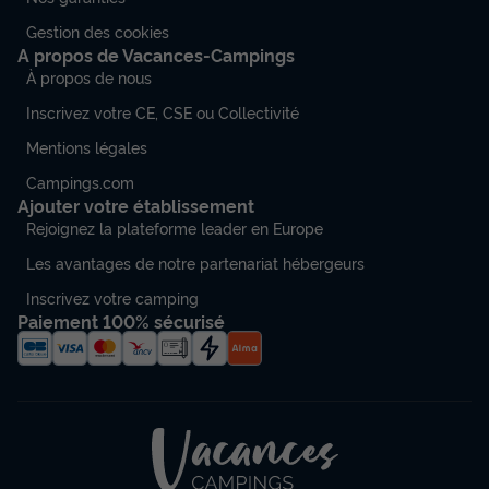
Gestion des cookies
A propos de Vacances-Campings
À propos de nous
MOBILHOME 6 personnes - Confort 3
chambres
Inscrivez votre CE, CSE ou Collectivité
Annulation gratuite
Mentions légales
Adultes
Chambres
Salle de bain
Campings.com
6
3
1
Ajouter votre établissement
Rejoignez la plateforme leader en Europe
Terrasse semi-couverte
Animaux autorisés *
Cafetière
Les avantages de notre partenariat hébergeurs
Réfrigérateur
Salon de jardin
+ 1
Inscrivez votre camping
Paiement 100% sécurisé
MOBILHOME 6 personnes - Confort 3 chambres
du
20/09/2026
au
27/09/2026
Modifier les dates
Meilleur prix pour 7 nuits
441 €
-40%
264,60 €
d'économie