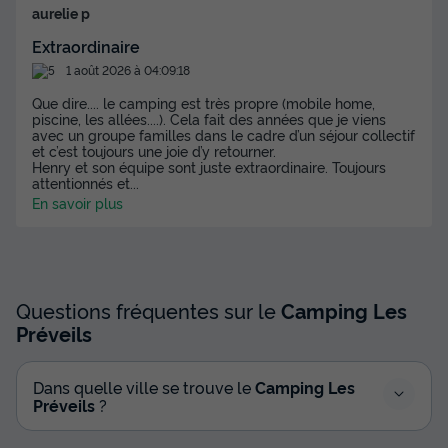
aurelie p
Prix de comparaison
Extraordinaire
Voir les disponibilités
1 août 2026 à 04:09:18
Que dire.... le camping est très propre (mobile home,
piscine, les allées....). Cela fait des années que je viens
avec un groupe familles dans le cadre d’un séjour collectif
et c’est toujours une joie d’y retourner.
Henry et son équipe sont juste extraordinaire. Toujours
attentionnés et
...
En savoir plus
MOBILHOME 6 personnes - Mobil Home
Questions fréquentes sur le
Camping Les
Eco 4 Pièces 6 Personnes
Préveils
Annulation gratuite
Surface
Adultes
Chambres
Salle de bain
Dans quelle ville se trouve le
Camping Les
32m²
6
3
1
Préveils
?
Terrasse semi-couverte
Animaux autorisés *
Cafetière