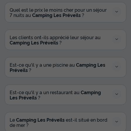
Réfrigérateur
Salon de jardin
+ 1
Quel est le prix le moins cher pour un séjour
7 nuits au
Camping Les Préveils
?
MOBILHOME 6 personnes - Mobil Home Eco 4 Pièces 6
Personnes
Les clients ont-ils apprécié leur séjour au
du
14/09/2026
au
21/09/2026
Camping Les Préveils
?
Modifier les dates
Meilleur prix pour 7 nuits
431,67 €
-40%
259 €
Est-ce qu'il y a une piscine au
Camping Les
d'économie
Préveils
?
Prix de comparaison
Voir les disponibilités
Est-ce qu'il y a un restaurant au
Camping
Les Préveils
?
Le
Camping Les Préveils
est-il situé en bord
de mer ?