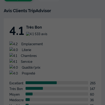
d'économie
Prix de comparaison
Avis Clients TripAdvisor
Voir les disponibilités
4.1
Très Bon
533 avis
Emplacement
Literie
Chambres
Service
Qualité/prix
MOBILHOME 5 personnes - Confort 2
chambres PMR
Propreté
Annulation gratuite
Excellent
265
Très Bon
147
Surface
Adultes
Chambres
Salle de bain
34m²
5
2
1
Moyen
60
Médiocre
36
Terrasse semi-couverte
Animaux autorisés *
Cafetière