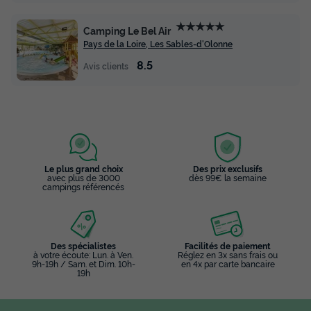
259 €
d'économie
★★★★★
Prix de comparaison
Camping Le Bel Air
Pays de la Loire, Les Sables-d'Olonne
Voir les disponibilités
8.5
Avis clients
Le plus grand choix
Des prix exclusifs
avec plus de 3000
dès 99€ la semaine
campings référencés
MOBILHOME 6 personnes - Confort 3
chambres
Des spécialistes
Facilités de paiement
Annulation gratuite
à votre écoute: Lun. à Ven.
Réglez en 3x sans frais ou
9h-19h / Sam. et Dim. 10h-
en 4x par carte bancaire
Adultes
Chambres
Salle de bain
19h
6
3
1