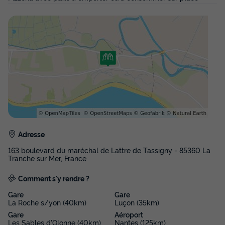
335 €
Voir les disponibilités
Adresse
Mobilhome 4 personnes - CONFORT 2
163 boulevard du maréchal de Lattre de Tassigny - 85360 La
CHAMBRES
Tranche sur Mer, France
Surface
Adultes
Chambres
Salle de bain
Comment s'y rendre ?
29m²
4
2
1
Gare
Gare
Terrasse semi-couverte
Accès wifi
Animaux autorisés *
La Roche s/yon (40km)
Luçon (35km)
Gare
Aéroport
Cafetière
Chaise longue
+ 5
Les Sables d'Olonne (40km)
Nantes (125km)