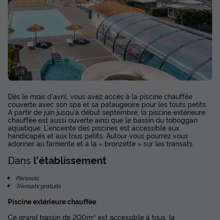
Mobilhome 6 personnes - CONFORT 3
1/8
CHAMBRES
Dès le mois d'avril, vous avez accès à la piscine chauffée
Annulation gratuite
couverte avec son spa et sa pataugeoire pour les touts petits.
A partir de juin jusqu'à début septembre, la piscine extérieure
Surface
Adultes
Chambres
Salle de bain
chauffée est aussi ouverte ainsi que le bassin du toboggan
35m²
6
3
1
aquatique. L'enceinte des piscines est accessible aux
handicapés et aux tous petits. Autour vous pourrez vous
Terrasse semi-couverte
Animaux autorisés *
Cafetière
adonner au farniente et à la « bronzette » sur les transats.
Chaise longue
Congélateur
+ 5
Dans
l'établissement
Parasols
Transats gratuits
Mobilhome 6 personnes - CONFORT 3 CHAMBRES
Piscine extérieure chauffée
du
11/09/2026
au
18/09/2026
Modifier les dates
Ce grand bassin de 200m² est accessible à tous, la