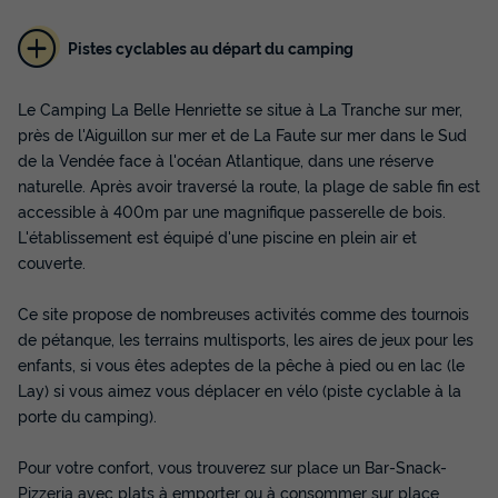
Pistes cyclables au départ du camping
Le Camping La Belle Henriette se situe à La Tranche sur mer,
près de l'Aiguillon sur mer et de La Faute sur mer dans le Sud
de la Vendée face à l'océan Atlantique, dans une réserve
Mobilhome 2 personnes - CONFORT 1
naturelle. Après avoir traversé la route, la plage de sable fin est
CHAMBRE
accessible à 400m par une magnifique passerelle de bois.
Surface
Adultes
Chambres
Salle de bain
L'établissement est équipé d'une piscine en plein air et
20m²
2
1
1
couverte.
Terrasse semi-couverte
Animaux autorisés *
Cafetière
Ce site propose de nombreuses activités comme des tournois
Chaise longue
Congélateur
+ 4
de pétanque, les terrains multisports, les aires de jeux pour les
enfants, si vous êtes adeptes de la pêche à pied ou en lac (le
Lay) si vous aimez vous déplacer en vélo (piste cyclable à la
Mobilhome 2 personnes - CONFORT 1 CHAMBRE
porte du camping).
du
29/08/2026
au
05/09/2026
Modifier les dates
Pour votre confort, vous trouverez sur place un Bar-Snack-
Meilleur prix pour 7 nuits
Pizzeria avec plats à emporter ou à consommer sur place