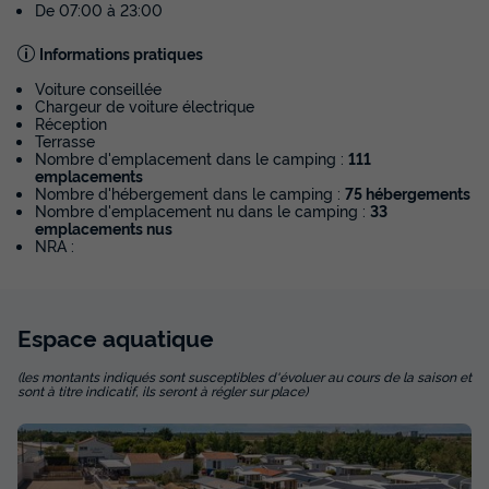
à mobilité réduite uniquement
De 07:00 à 23:00
Surface
Adultes
Chambres
Salle de bain
Informations pratiques
29m²
4
2
1
Voiture conseillée
Terrasse semi-couverte
Animaux autorisés *
Chargeur de voiture électrique
Réception
Accueil mobilité réduite
Cafetière
Réfrigérateur
+ 4
Terrasse
Nombre d'emplacement dans le camping :
111
emplacements
Nombre d'hébergement dans le camping :
75 hébergements
Nombre d'emplacement nu dans le camping :
33
Mobilhome 4 personnes - PMR - Personne à mobilité
emplacements nus
réduite uniquement
NRA :
du
05/09/2026
au
12/09/2026
Modifier les dates
Meilleur prix pour 7 nuits
Espace
aquatique
390 €
(les montants indiqués sont susceptibles d'évoluer au cours de la saison et
Voir les disponibilités
sont à titre indicatif, ils seront à régler sur place)