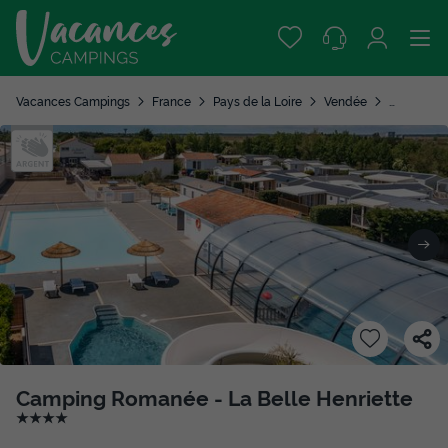
Vacances Campings
France
Pays de la Loire
Vendée
La Tranche
Camping Romanée - La Belle Henriette
★★★★