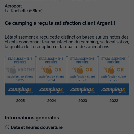
Aéroport
La Rochelle (58km)
Mobilhome 4 personnes - CONFORT 2 CHAMBRES
Ce camping a reçu la satisfaction client Argent !
du
29/08/2026
au
05/09/2026
Modifier les dates
Meilleur prix pour 7 nuits
L’établissement a reçu cette distinction basée sur les notes des
clients concernant leur satisfaction du camping, sa localisation,
370 €
la qualité de la réception et la qualité des animations.
Voir les disponibilités
2025
2024
2023
2022
Informations générales
Date et heures d’ouverture
Mobilhome 4 personnes - PMR - Personne