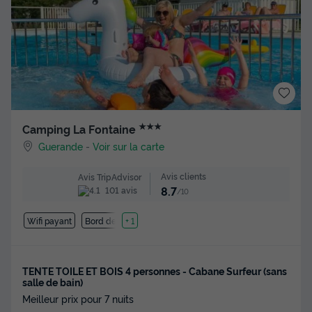
★★★
Camping La Fontaine
Guerande
-
Voir sur la carte
Avis clients
Avis TripAdvisor
8.7
101 avis
/10
Wifi payant
Bord de mer
+ 1
TENTE TOILE ET BOIS 4 personnes - Cabane Surfeur (sans
salle de bain)
Meilleur prix pour 7 nuits