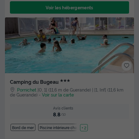
Voir les hébergements
★★★
Camping du Bugeau
Pornichet
]0, 1[ (11,6 m de Guerande) | [1, Inf[ (11,6 km
de Guerande)
-
Voir sur la carte
Avis clients
8.8
/10
Bord de mer
Piscine intérieure chauffée
+ 2