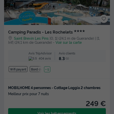
★★★★
Camping Paradis - Les Rochelets
Saint Brevin Les Pins
]0, 1[ (24,1 m de Guerande) | [1,
Inf[ (24,1 km de Guerande)
-
Voir sur la carte
Avis clients
Avis TripAdvisor
8.3
404 avis
/10
Wifi payant
Bord de mer
+ 5
MOBILHOME 4 personnes - Cottage Loggia 2 chambres
Meilleur prix pour 7 nuits
249 €
Voir les hébergements