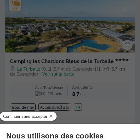
★★★★
Camping les Chardons Bleus de la Turballe
La Turballe
]0, 1[ (5,7 m de Guerande) | [1, Inf[ (5,7 km
de Guerande)
-
Voir sur la carte
Avis clients
Avis TripAdvisor
8.7
221 avis
/10
Bord de mer
Accès direct à la plage
+ 4
MOBILHOME 6 personnes - Mobil-home | Classic | 3 Ch. | 6
Pers. | Terrasse surélevée