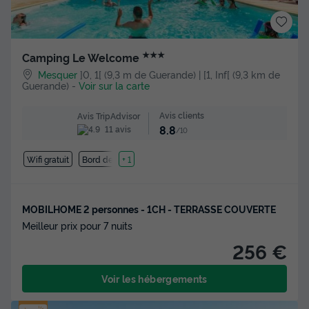
★★★
Camping Le Welcome
Mesquer
]0, 1[ (9,3 m de Guerande) | [1, Inf[ (9,3 km de
Guerande)
-
Voir sur la carte
Avis clients
Avis TripAdvisor
8.8
11 avis
/10
Wifi gratuit
Bord de mer
+ 1
MOBILHOME 2 personnes - 1CH - TERRASSE COUVERTE
Meilleur prix pour 7 nuits
256 €
Voir les hébergements