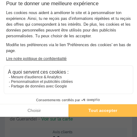
Meilleur prix pour 7 nuits
-30%
343 €
490 €
d'économie
Voir les hébergements
★★★★
Camping La Falaise
La Turballe
]0, 1[ (7,5 m de Guerande) | [1, Inf[ (7,5 km
de Guerande)
-
Voir sur la carte
Avis clients