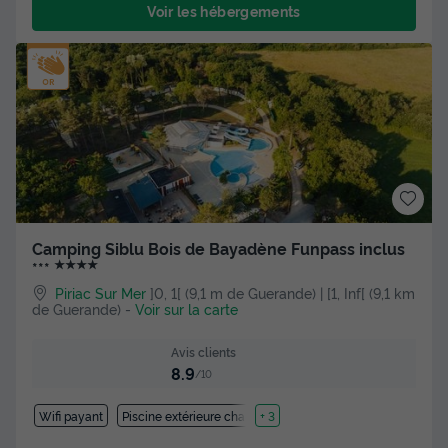
Voir les hébergements
Camping Siblu Bois de Bayadène Funpass inclus
★★★★
***
Piriac Sur Mer
]0, 1[ (9,1 m de Guerande) | [1, Inf[ (9,1 km
de Guerande)
-
Voir sur la carte
Avis clients
8.9
/10
Wifi payant
Piscine extérieure chauffée
+ 3