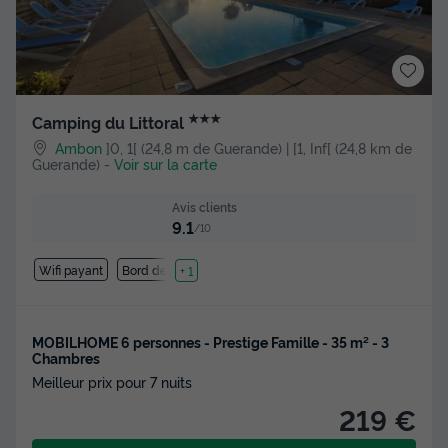
★★★
Camping du Littoral
Ambon
]0, 1[ (24,8 m de Guerande) | [1, Inf[ (24,8 km de
Guerande)
-
Voir sur la carte
Avis clients
9.1
/10
Wifi payant
Bord de mer
+ 1
MOBILHOME 6 personnes - Prestige Famille - 35 m² - 3
Chambres
Meilleur prix pour 7 nuits
219 €