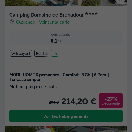
★★★★
Camping Domaine de Bréhadour
Guerande
-
Voir sur la carte
Avis clients
8.1
/10
Wifi payant
Bord de mer
+ 5
MOBILHOME 6 personnes - Comfort | 3 Ch. | 6 Pers. |
Terrasse simple
Meilleur prix pour 7 nuits
-27%
214,20 €
294 €
d'économie
Voir les hébergements