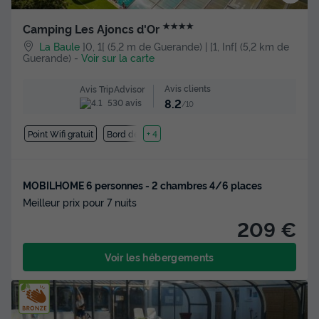
★★★★
Camping Les Ajoncs d'Or
La Baule
]0, 1[ (5,2 m de Guerande) | [1, Inf[ (5,2 km de
Guerande)
-
Voir sur la carte
Avis clients
Avis TripAdvisor
8.2
530 avis
/10
Point Wifi gratuit
Bord de mer
+ 4
MOBILHOME 6 personnes - 2 chambres 4/6 places
Meilleur prix pour 7 nuits
209 €
Voir les hébergements