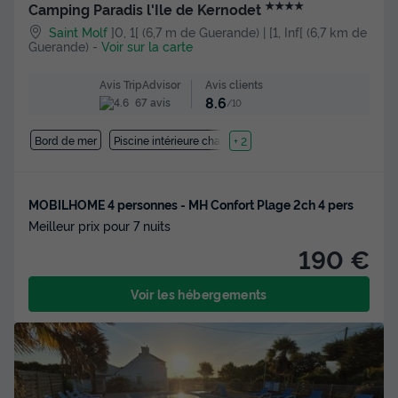
★★★★
Camping Paradis l'Ile de Kernodet
Saint Molf
]0, 1[ (6,7 m de Guerande) | [1, Inf[ (6,7 km de
Guerande)
-
Voir sur la carte
Avis clients
Avis TripAdvisor
8.6
67 avis
/10
Bord de mer
Piscine intérieure chauffée
+ 2
MOBILHOME 4 personnes - MH Confort Plage 2ch 4 pers
Meilleur prix pour 7 nuits
190 €
Voir les hébergements