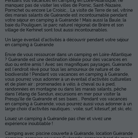
manquez pas de visiter les villes de Pornic, Saint-Nazaire,
Pornichet ou encore Le Croisic... La visite de Terre de sel, vitrine
des marais salants de Guérande est incontournable pendant
votre séjour en camping à Guérande ! Mais aussi la Baule, la
baie du Pouliguen, le parc naturel régional de Brière et son
village de Kerhinet sont tout aussi incontournables.
Un large éventail d'activités à découvrir pendant votre séjour
en camping à Guérande
Envie de vous ressourcer dans un camping en Loire-Atlantique
? Guérande est une destination idéale pour des vacances en
duo ou entre amis ! Avec ses magnifiques paysages, Guérande
est l'endroit rêvé pour tous les amoureux de nature et de
biodiversité ! Pendant vos vacances en camping à Guérande,
vous pourrez vous adonner à un éventail d'activités culturelles
et de plein air : promenades à vélo, à cheval ou à pied,
randonnées en montagne ou dans les marais salants, pêche
dans l'étang de Sandun, excursions en mer pour visiter la
Presqu'île de Guérande et ses baies... Pendant vos vacances
en camping à Guérande, vous pourrez aussi vous adonner à un
large choix d'activités nautiques : voile, surf, kitesurf, jet ski, etc.
Louez un camping à Guérande pas cher et vivez une
expérience inoubliable !
Camping avec piscine couverte à Guérande, location Guérande
camping, camping sauvage Guérande, camping bord de mer à