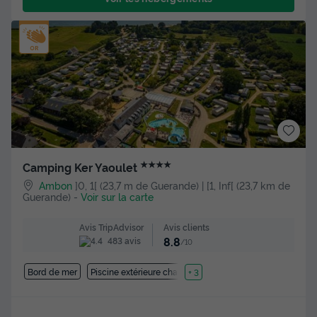
★★★★
Camping Ker Yaoulet
Ambon
]0, 1[ (23,7 m de Guerande) | [1, Inf[ (23,7 km de
Guerande)
-
Voir sur la carte
Avis clients
Avis TripAdvisor
8.8
483 avis
/10
Bord de mer
Piscine extérieure chauffée
+ 3