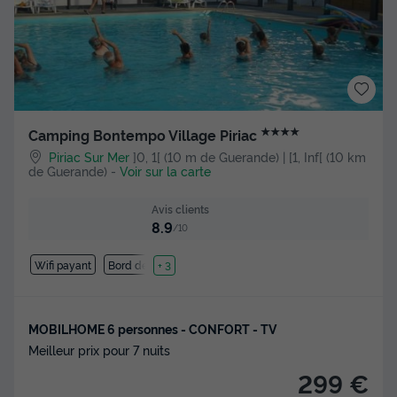
★★★★
Camping Bontempo Village Piriac
Piriac Sur Mer
]0, 1[ (10 m de Guerande) | [1, Inf[ (10 km
de Guerande)
-
Voir sur la carte
Avis clients
8.9
/10
Wifi payant
Bord de mer
+ 3
MOBILHOME 6 personnes - CONFORT - TV
Meilleur prix pour 7 nuits
299 €