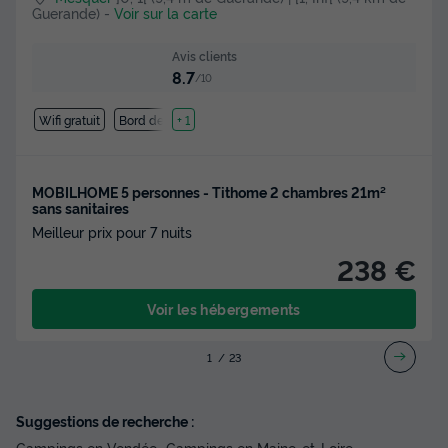
Guerande)
-
Voir sur la carte
Avis clients
8.7
/10
Wifi gratuit
Bord de mer
+ 1
MOBILHOME 5 personnes - Tithome 2 chambres 21m²
sans sanitaires
Meilleur prix pour 7 nuits
238 €
Voir les hébergements
1
2
3
Suggestions de recherche :
Campings en Vendée
Campings en Maine-et-Loire