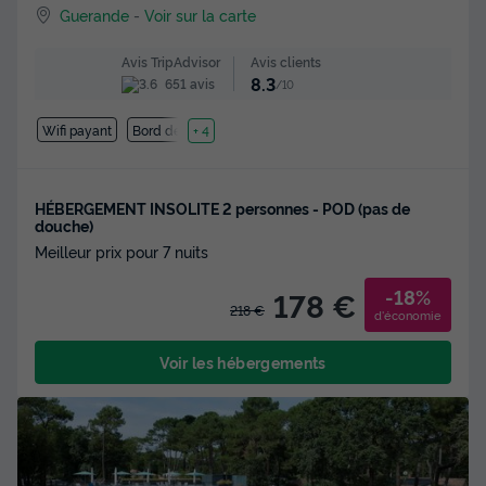
Guerande
-
Voir sur la carte
Avis clients
Avis TripAdvisor
8.3
651 avis
/10
Wifi payant
Bord de mer
+ 4
HÉBERGEMENT INSOLITE 2 personnes - POD (pas de
douche)
Meilleur prix pour 7 nuits
-18%
178 €
218 €
d'économie
Voir les hébergements