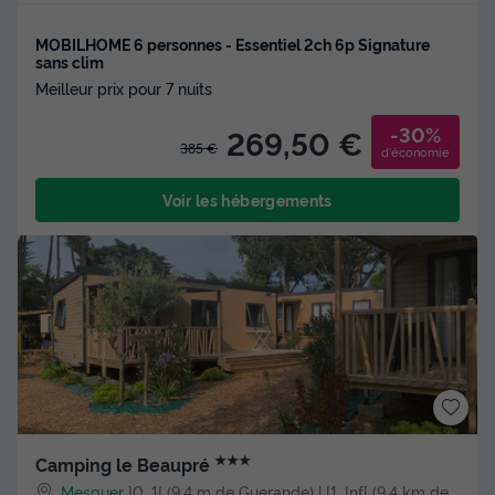
MOBILHOME 6 personnes - Essentiel 2ch 6p Signature
sans clim
Meilleur prix pour 7 nuits
-30%
269,50 €
385 €
d'économie
Voir les hébergements
★★★
Camping le Beaupré
Mesquer
]0, 1[ (9,4 m de Guerande) | [1, Inf[ (9,4 km de