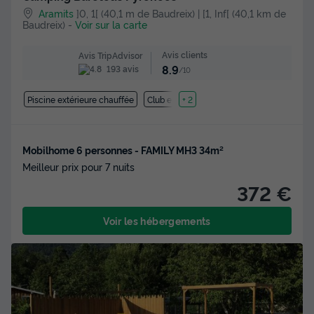
Aramits
]0, 1[ (40,1 m de Baudreix) | [1, Inf[ (40,1 km de
Baudreix)
-
Voir sur la carte
Avis clients
Avis TripAdvisor
8.9
193 avis
/10
Piscine extérieure chauffée
Club enfant
+ 2
Mobilhome 6 personnes - FAMILY MH3 34m²
Meilleur prix pour 7 nuits
372 €
Voir les hébergements