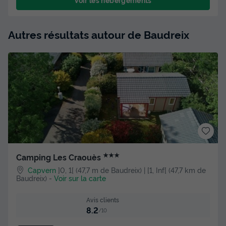
Autres résultats autour de Baudreix
★★★
Camping Les Craouès
Capvern
]0, 1[ (47,7 m de Baudreix) | [1, Inf[ (47,7 km de
Baudreix)
-
Voir sur la carte
Avis clients
8.2
/10