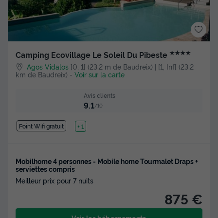
★★★★
Camping Ecovillage Le Soleil Du Pibeste
Agos Vidalos
]0, 1[ (23,2 m de Baudreix) | [1, Inf[ (23,2
km de Baudreix)
-
Voir sur la carte
Avis clients
9.1
/10
Point Wifi gratuit
Lac
+ 1
Mobilhome 4 personnes - Mobile home Tourmalet Draps +
serviettes compris
Meilleur prix pour 7 nuits
875 €
Voir les hébergements