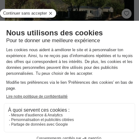
★★★
Camping Du Valentin
Laruns
]0, 1[ (27,8 m de Baudreix) | [1, Inf[ (27,8 km de
Baudreix)
-
Voir sur la carte
Avis clients
9.2
/10
Piscine intérieure chauffée
Centre équestre
Mobilhome 2 personnes - Malin 2P - 1 chambre, avec vue
montagne
Meilleur prix pour 7 nuits
308,50 €
Voir les hébergements