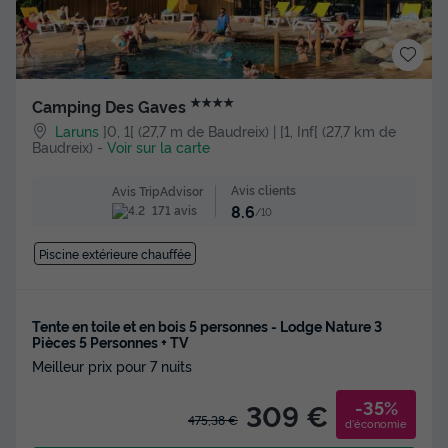
★★★★
Camping Des Gaves
Laruns
]0, 1[ (27,7 m de Baudreix) | [1, Inf[ (27,7 km de
Baudreix)
-
Voir sur la carte
Avis clients
Avis TripAdvisor
8.6
171 avis
/10
Piscine extérieure chauffée
Tente en toile et en bois 5 personnes - Lodge Nature 3
Pièces 5 Personnes + TV
Meilleur prix pour 7 nuits
-35%
309 €
475,38 €
d'économie