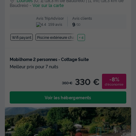
Lourdes
]0, 1[ (18,3 m de Baudreix) | [1, Inf[ (18,3 km de
Baudreix)
-
Voir sur la carte
Avis clients
Avis TripAdvisor
9
159 avis
/10
Wifi payant
Piscine extérieure chauffée
+ 4
Mobilhome 2 personnes - Cottage Suite
Meilleur prix pour 7 nuits
-8%
330 €
360 €
d'économie
Voir les hébergements