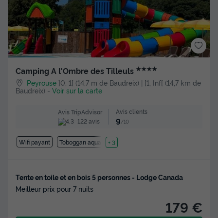
★★★★
Camping A l'Ombre des Tilleuls
Peyrouse
]0, 1[ (14,7 m de Baudreix) | [1, Inf[ (14,7 km de
Baudreix)
-
Voir sur la carte
Avis clients
Avis TripAdvisor
9
122 avis
/10
Wifi payant
Toboggan aquatique
+ 3
Tente en toile et en bois 5 personnes - Lodge Canada
Meilleur prix pour 7 nuits
179 €