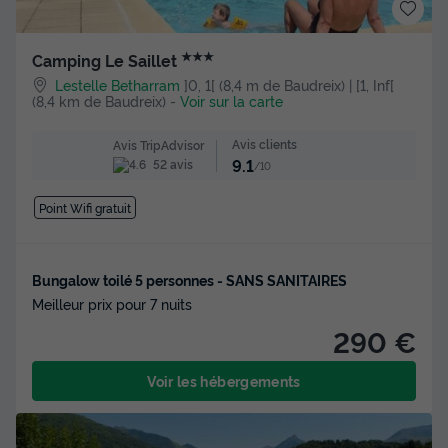
★★★
Camping Le Saillet
Lestelle Betharram
]0, 1[ (8,4 m de Baudreix) | [1, Inf[
(8,4 km de Baudreix)
-
Voir sur la carte
Avis clients
Avis TripAdvisor
9.1
52 avis
/10
Point Wifi gratuit
Bungalow toilé 5 personnes - SANS SANITAIRES
Meilleur prix pour 7 nuits
290 €
Voir les hébergements