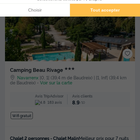
★★★
Camping Beau Rivage
Navarrenx
]0, 1[ (39,4 m de Baudreix) | [1, Inf[ (39,4 km
de Baudreix)
-
Voir sur la carte
Avis clients
Avis TripAdvisor
8.9
183 avis
/10
Wifi gratuit
Chalet 2 personnes - Chalet Malin
Meilleur prix pour 7 nuits