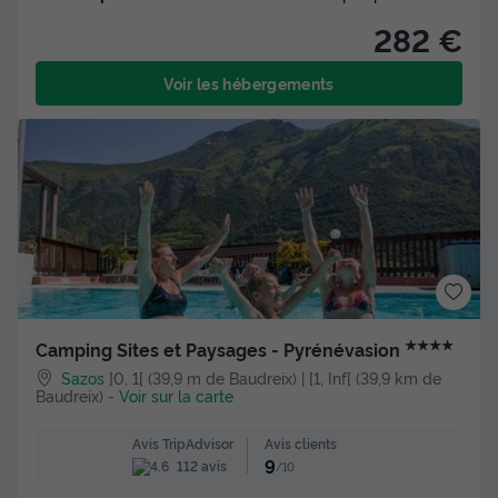
282 €
Voir les hébergements
★★★★
Camping Sites et Paysages - Pyrénévasion
Sazos
]0, 1[ (39,9 m de Baudreix) | [1, Inf[ (39,9 km de
Baudreix)
-
Voir sur la carte
Avis clients
Avis TripAdvisor
9
112 avis
/10