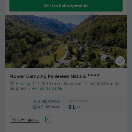
Voir les hébergements
★★★★
Flower Camping Pyrénées Natura
Estaing
]0, 1[ (29,3 m de Baudreix) | [1, Inf[ (29,3 km de
Baudreix)
-
Voir sur la carte
Avis clients
Avis TripAdvisor
9.1
363 avis
/10
Point Wifi gratuit
Lac
+ 1