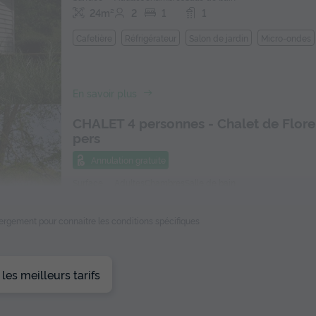
24m²
2
1
1
Cafetière
Réfrigérateur
Salon de jardin
Micro-ondes
En savoir plus
CHALET 4 personnes - Chalet de Flor
pers
Annulation gratuite
Surface
Adultes
Chambres
Salle de bain
38m²
4
1
1
ébergement pour connaitre les conditions spécifiques
Terrasse couverte
Cafetière
Réfrigérateur
Salon de ja
En savoir plus
es meilleurs tarifs
MOBILHOME 4 personnes - Mobilhome
pers