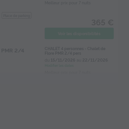
Meilleur prix pour 7 nuits
Place de parking
365 €
Voir les disponibilités
CHALET 4 personnes - Chalet de
e PMR 2/4
Flore PMR 2/4 pers
du
15/11/2026
au
22/11/2026
Modifier les dates
Meilleur prix pour 7 nuits
400 €
rdin
Micro-ondes
Voir les disponibilités
MOBILHOME 4 personnes -
 Gabizos 2/4
Mobilhome Gabizos 2/4 pers