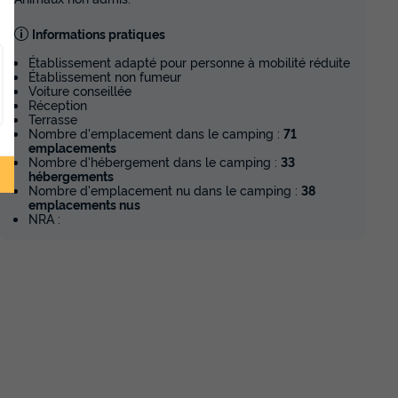
Informations pratiques
Établissement adapté pour personne à mobilité réduite
Établissement non fumeur
Voiture conseillée
Réception
Terrasse
Nombre d'emplacement dans le camping :
71
emplacements
Nombre d'hébergement dans le camping :
33
hébergements
Nombre d'emplacement nu dans le camping :
38
emplacements nus
NRA :