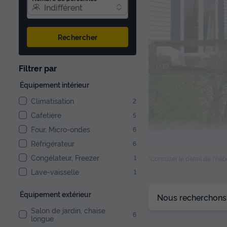
Indifférent
Rechercher
1/10
Filtrer par
Équipement intérieur
Climatisation
2
Cafetière
5
Four, Micro-ondes
6
Réfrigérateur
6
Congélateur, Freezer
1
*Consulter le détail de l'h
Lave-vaisselle
1
1/10
Équipement extérieur
Nous recherchons l
Salon de jardin, chaise
6
longue