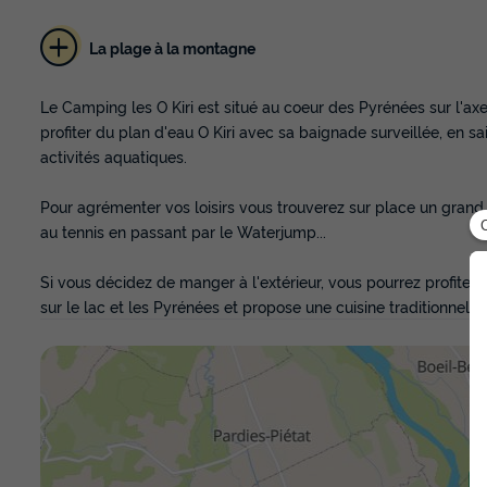
La plage à la montagne
Le Camping les O Kiri est situé au coeur des Pyrénées sur l'ax
profiter du plan d'eau O Kiri avec sa baignade surveillée, en sa
activités aquatiques.
Pour agrémenter vos loisirs vous trouverez sur place un grand 
au tennis en passant par le Waterjump...
Si vous décidez de manger à l'extérieur, vous pourrez profite
sur le lac et les Pyrénées et propose une cuisine traditionnell