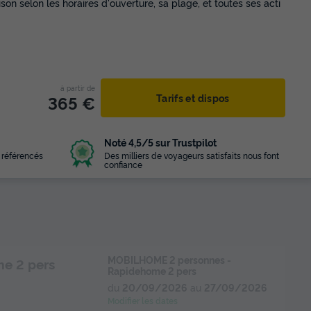
son selon les horaires d'ouverture, sa plage, et toutes ses acti
à partir de
365 €
Tarifs et dispos
Noté 4,5/5 sur Trustpilot
 référencés
Des milliers de voyageurs satisfaits nous font
confiance
MOBILHOME 2 personnes -
e 2 pers
Rapidehome 2 pers
du
20/09/2026
au
27/09/2026
Modifier les dates