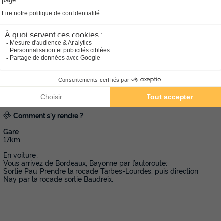
Comment s'y rendre ?
Gare
17km
En voiture :
Vous arrivez de Bordeaux, Bayonne par l’autoroute:
Sortie Pau. Prendre la rocade Tarbes-Lourdes, puis direction
Nay par la rocade sortie Baudreix.