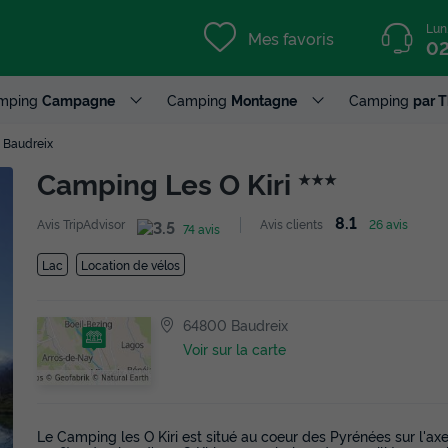
Lun
Mes favoris
02
mping
Campagne
Camping
Montagne
Camping
par 
Baudreix
Camping Les O Kiri
★★★
8.1
Avis TripAdvisor
Avis clients
26 avis
74 avis
Lac
Location de vélos
64800 Baudreix
Voir sur la carte
Le Camping les O Kiri est situé au coeur des Pyrénées sur l'ax