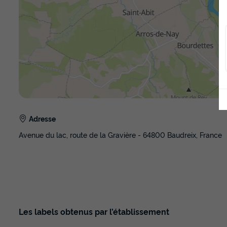
Adresse
Avenue du lac, route de la Gravière - 64800 Baudreix, France
Les labels obtenus par l’établissement