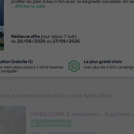
profiter du plan d'eau O Kiri avec sa baignade surveillée, en sai
... Afficher la suite
Meilleure offre
pour séjour 7 nuits
du
20/09/2026
au
27/09/2026
ation Gratuite (1)
Le plus grand choix
z votre séjour jusqu'à J-30 et réservez
Avec plus de 3 000 campings
 tranquille !
ts correspondants à votre sélection
MOBILHOME 2 personnes - Rapidehom
Annulation gratuite
Surface
Adultes
Chambres
Salle de bain