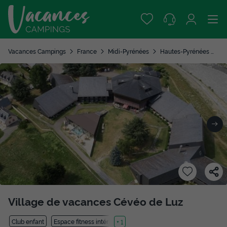
Vacances Campings
France
Midi-Pyrénées
Hautes-Pyrénées
Lu
Village de vacances Cévéo de Luz
Club enfant
Espace fitness intérieure
+ 1