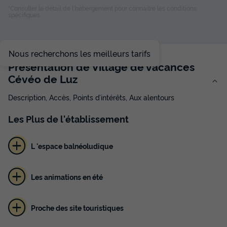
*Consulter le détail de l'hébergement pour connaitre les conditions
spécifiques
CHAMBRE 2 personnes - 2 personnes
du
26/09/2026
au
03/10/2026
Modifier les dates
Meilleur prix pour 7 nuits
Nous recherchons les meilleurs tarifs
Présentation de Village de vacances
828 €
Cévéo de Luz
Voir les disponibilités
Description, Accès, Points d’intérêts, Aux alentours
Les
Plus
de l'établissement
L 'espace balnéoludique
Les animations en été
Proche des site touristiques