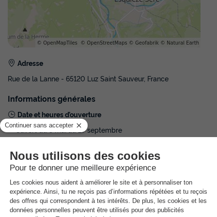
Adresse
Rue de la Lanne - 65120 Luz Saint Sauveur, France
Informations générales
Date et heures d’ouverture
Ouvert du 3 mai au 27 septembre
Informations pratiques
NRA :
Espace
aquatique