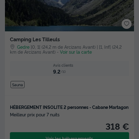
Camping Les Tilleuls
Gedre
]0, 1[ (24,2 m de Arcizans Avant) | [1, Inf[ (24,2
km de Arcizans Avant)
-
Voir sur la carte
Avis clients
9.2
/10
Sauna
HÉBERGEMENT INSOLITE 2 personnes - Cabane Martagon
Meilleur prix pour 7 nuits
318 €
Voir les hébergements