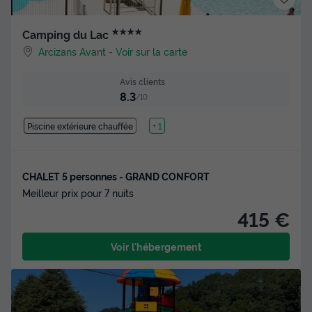
★★★★
Camping du Lac
Arcizans Avant
-
Voir sur la carte
Avis clients
8.3
/10
Piscine extérieure chauffée
Lac
+ 1
CHALET 5 personnes - GRAND CONFORT
Meilleur prix pour 7 nuits
415 €
Voir l'hébergement