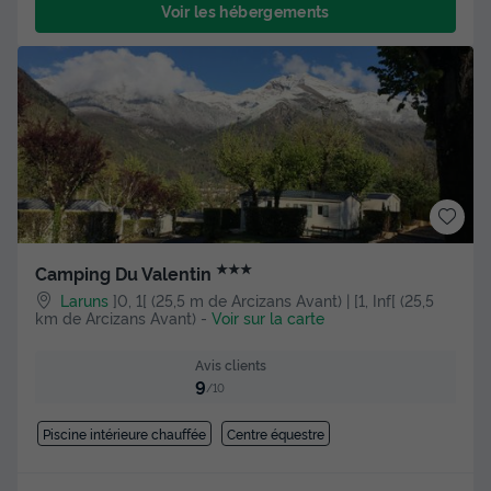
Voir les hébergements
★★★
Camping Du Valentin
Laruns
]0, 1[ (25,5 m de Arcizans Avant) | [1, Inf[ (25,5
km de Arcizans Avant)
-
Voir sur la carte
Avis clients
9
/10
Piscine intérieure chauffée
Centre équestre