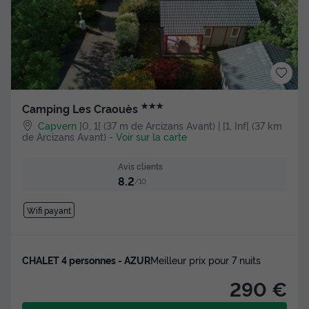
★★★
Camping Les Craouès
Capvern
]0, 1[ (37 m de Arcizans Avant) | [1, Inf[ (37 km
de Arcizans Avant)
-
Voir sur la carte
Avis clients
8.2
/10
Wifi payant
CHALET 4 personnes - AZUR
Meilleur prix pour 7 nuits
290 €