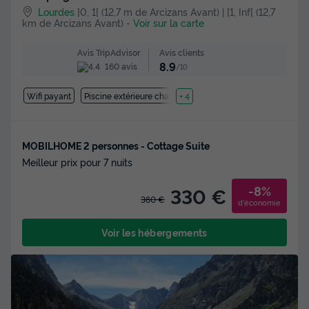
Lourdes
]0, 1[ (12,7 m de Arcizans Avant) | [1, Inf[ (12,7
km de Arcizans Avant)
-
Voir sur la carte
Avis clients
Avis TripAdvisor
8.9
160 avis
/10
Wifi payant
Piscine extérieure chauffée
+ 4
MOBILHOME 2 personnes - Cottage Suite
Meilleur prix pour 7 nuits
-8%
330 €
360 €
d'économie
Voir les hébergements