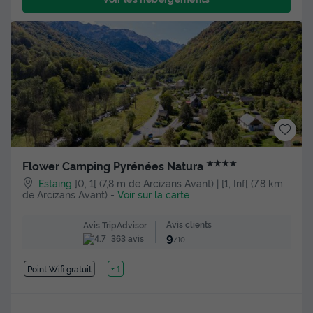
★★★★
Flower Camping Pyrénées Natura
Estaing
]0, 1[ (7,8 m de Arcizans Avant) | [1, Inf[ (7,8 km
de Arcizans Avant)
-
Voir sur la carte
Avis clients
Avis TripAdvisor
9
363 avis
/10
Point Wifi gratuit
Lac
+ 1