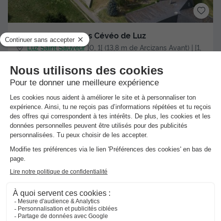
Village de vacances Cévéo de Luz
Luz Saint Sauveur
]0, 1[ (13,8 m de Arcizans Avant) | [1,
Inf[ (13,8 km de Arcizans Avant)
-
Voir sur la carte
Club enfant
Espace fitness intérieure
+ 1
CHAMBRE 2 personnes - 2 personnes
Meilleur prix pour 7 nuits
786 €
Voir l'hébergement