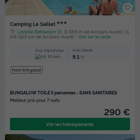
★★★
Camping Le Saillet
Lestelle Betharram
]0, 1[ (18,6 m de Arcizans Avant) | [1,
Inf[ (18,6 km de Arcizans Avant)
-
Voir sur la carte
Avis clients
Avis TripAdvisor
9.1
52 avis
/10
Point Wifi gratuit
BUNGALOW TOILÉ 5 personnes - SANS SANITAIRES
Meilleur prix pour 7 nuits
290 €
Voir les hébergements