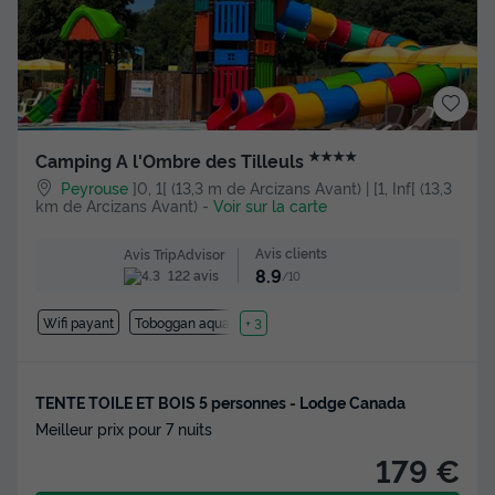
★★★★
Camping A l'Ombre des Tilleuls
Peyrouse
]0, 1[ (13,3 m de Arcizans Avant) | [1, Inf[ (13,3
km de Arcizans Avant)
-
Voir sur la carte
Avis clients
Avis TripAdvisor
8.9
122 avis
/10
Wifi payant
Toboggan aquatique
+ 3
TENTE TOILE ET BOIS 5 personnes - Lodge Canada
Meilleur prix pour 7 nuits
179 €