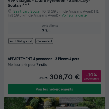
VVF Villages - L'Aure Pyrénéen - Saint-Lary-
★★★
Soulan
Saint Lary Soulan
]0, 1[ (39,5 m de Arcizans Avant) | [1,
Inf[ (39,5 km de Arcizans Avant)
-
Voir sur la carte
Avis clients
7.3
/10
Point Wifi gratuit
Club enfant
APPARTEMENT 4 personnes - 3 Pièces 4 pers
Meilleur prix pour 7 nuits
-10%
308,70 €
343 €
d'économie
Voir les hébergements