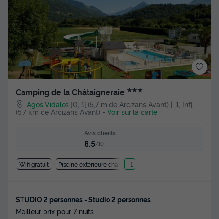
★★★
Camping de la Châtaigneraie
Agos Vidalos
]0, 1[ (5,7 m de Arcizans Avant) | [1, Inf[
(5,7 km de Arcizans Avant)
-
Voir sur la carte
Avis clients
8.5
/10
Wifi gratuit
Piscine extérieure chauffée
+ 1
STUDIO 2 personnes - Studio 2 personnes
Meilleur prix pour 7 nuits