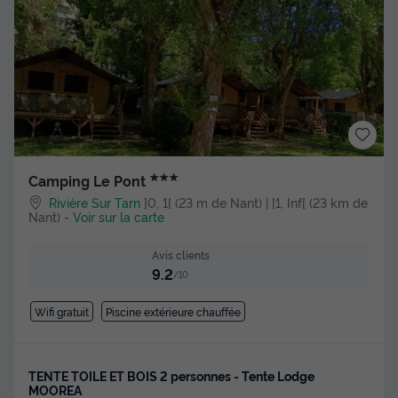
★★★
Camping Le Pont
Rivière Sur Tarn
]0, 1[ (23 m de Nant) | [1, Inf[ (23 km de
Nant)
-
Voir sur la carte
Avis clients
9.2
/10
Wifi gratuit
Piscine extérieure chauffée
TENTE TOILE ET BOIS 2 personnes - Tente Lodge
MOOREA