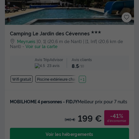
★★★
Camping Le Jardin des Cévennes
Meyrueis
]0, 1[ (20,6 m de Nant) | [1, Inf[ (20,6 km de
Nant)
-
Voir sur la carte
Avis clients
Avis TripAdvisor
8.5
23 avis
/10
Wifi gratuit
Piscine extérieure chauffée
+ 1
MOBILHOME 4 personnes - FIDJY
Meilleur prix pour 7 nuits
-41%
199 €
340 €
d'économie
Voir les hébergements