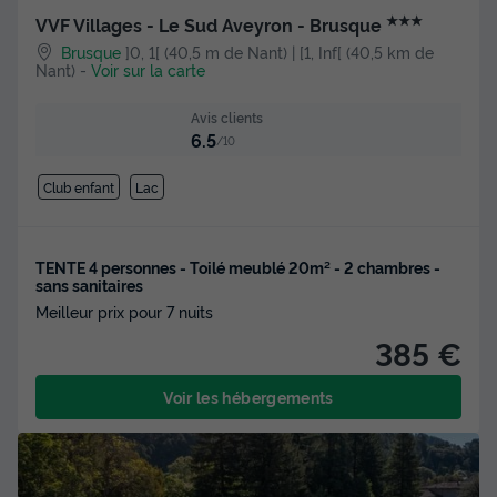
★★★
VVF Villages - Le Sud Aveyron - Brusque
Brusque
]0, 1[ (40,5 m de Nant) | [1, Inf[ (40,5 km de
Nant)
-
Voir sur la carte
Avis clients
6.5
/10
Club enfant
Lac
TENTE 4 personnes - Toilé meublé 20m² - 2 chambres -
sans sanitaires
Meilleur prix pour 7 nuits
385 €
Voir les hébergements