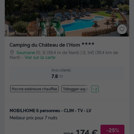
★★★★
Camping du Château de l'Hom
Saumane
]0, 1[ (39,4 m de Nant) | [1, Inf[ (39,4 km de
Nant)
-
Voir sur la carte
Avis clients
7.8
/10
Piscine extérieure chauffée
Toboggan aquatique
+ 2
MOBILHOME 6 personnes - CLIM - TV - LV
Meilleur prix pour 7 nuits
-25%
174 €
233 €