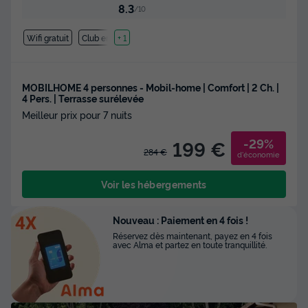
8.3
/10
Wifi gratuit
Club enfant
+ 1
MOBILHOME 4 personnes - Mobil-home | Comfort | 2 Ch. |
4 Pers. | Terrasse surélevée
Meilleur prix pour 7 nuits
-29%
199 €
284 €
d'économie
Voir les hébergements
Nouveau : Paiement en 4 fois !
Réservez dès maintenant, payez en 4 fois
avec Alma et partez en toute tranquillité.