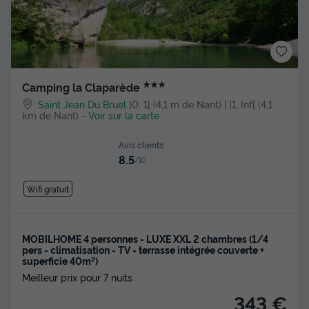
★★★
Camping la Claparède
Saint Jean Du Bruel
]0, 1[ (4,1 m de Nant) | [1, Inf[ (4,1
km de Nant)
-
Voir sur la carte
Avis clients
8.5
/10
Wifi gratuit
MOBILHOME 4 personnes - LUXE XXL 2 chambres (1/4
pers - climatisation - TV - terrasse intégrée couverte +
superficie 40m²)
Meilleur prix pour 7 nuits
343 €