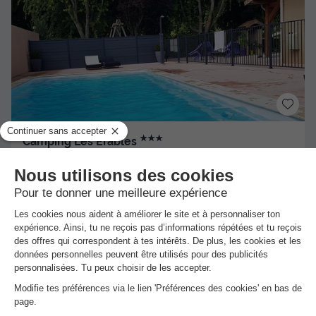
★★★
Camping Les Erables
Millau
]0, 1[ (19,4 m de Nant) | [1, Inf[ (19,4 km de Nant)
-
Voir sur la carte
Avis clients
Avis TripAdvisor
9
35 avis
/10
Point Wifi gratuit
Piscine extérieure chauffée
TENTE 5 personnes - LODGES BALY sans sanitaires
Meilleur prix pour 7 nuits