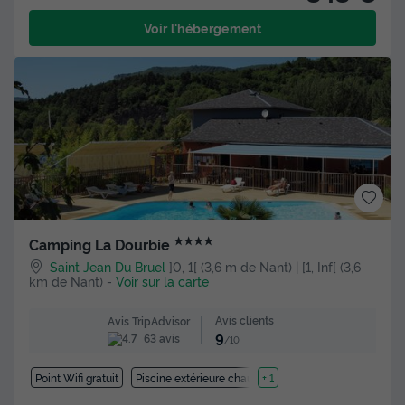
Voir l'hébergement
★★★★
Camping La Dourbie
Saint Jean Du Bruel
]0, 1[ (3,6 m de Nant) | [1, Inf[ (3,6
km de Nant)
-
Voir sur la carte
Avis clients
Avis TripAdvisor
9
63 avis
/10
Point Wifi gratuit
Piscine extérieure chauffée
+ 1