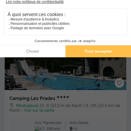
-10%
261 €
290 €
d'économie
Voir l'hébergement
★★★★
Camping Les Prades
Mostuejouls
]0, 1[ (22,3 m de Nant) | [1, Inf[ (22,3 km de
Nant)
-
Voir sur la carte
Avis clients
Avis TripAdvisor
9
108 avis
/10