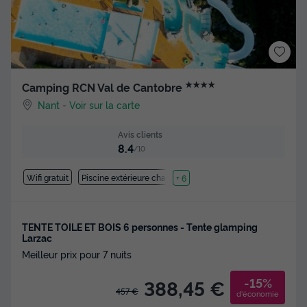
★★★★
Camping RCN Val de Cantobre
Nant
-
Voir sur la carte
Avis clients
8.4
/10
Wifi gratuit
Piscine extérieure chauffée
+ 6
TENTE TOILE ET BOIS 6 personnes - Tente glamping
Larzac
Meilleur prix pour 7 nuits
-15%
388,45 €
457 €
d'économie