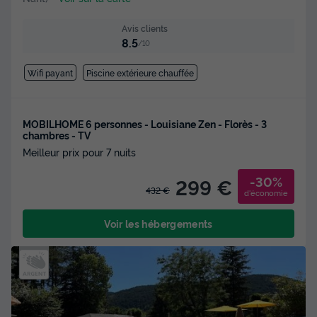
Avis clients
8.5
/10
Wifi payant
Piscine extérieure chauffée
MOBILHOME 6 personnes - Louisiane Zen - Florès - 3
chambres - TV
Meilleur prix pour 7 nuits
-30%
299 €
432 €
d'économie
Voir les hébergements