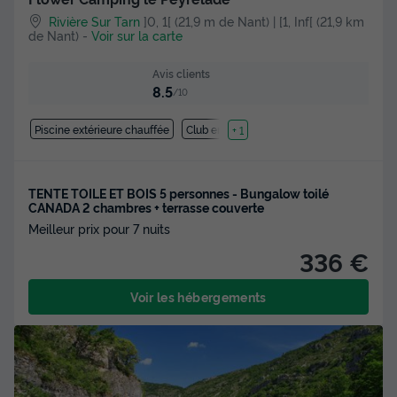
Rivière Sur Tarn
]0, 1[ (21,9 m de Nant) | [1, Inf[ (21,9 km
de Nant)
-
Voir sur la carte
Avis clients
8.5
/10
Piscine extérieure chauffée
Club enfant
+ 1
TENTE TOILE ET BOIS 5 personnes - Bungalow toilé
CANADA 2 chambres + terrasse couverte
Meilleur prix pour 7 nuits
336 €
Voir les hébergements