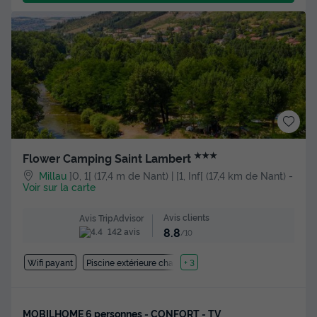
★★★
Flower Camping Saint Lambert
Millau
]0, 1[ (17,4 m de Nant) | [1, Inf[ (17,4 km de Nant)
-
Voir sur la carte
Avis clients
Avis TripAdvisor
8.8
142 avis
/10
Wifi payant
Piscine extérieure chauffée
+ 3
MOBILHOME 6 personnes - CONFORT - TV