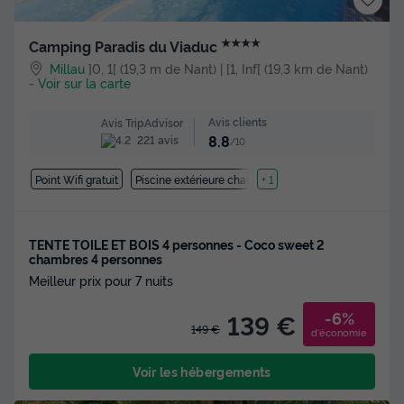
★★★★
Camping Paradis du Viaduc
Millau
]0, 1[ (19,3 m de Nant) | [1, Inf[ (19,3 km de Nant)
-
Voir sur la carte
Avis clients
Avis TripAdvisor
8.8
221 avis
/10
Point Wifi gratuit
Piscine extérieure chauffée
+ 1
TENTE TOILE ET BOIS 4 personnes - Coco sweet 2
chambres 4 personnes
Meilleur prix pour 7 nuits
-6%
139 €
149 €
d'économie
Voir les hébergements