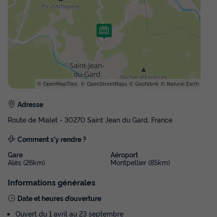
CHALET 5 personnes - SUPER CONFORT
Adresse
Annulation gratuite
Route de Mialet - 30270 Saint Jean du Gard, France
Surface
Adultes
Chambres
Salle de bain
30m²
5
2
1
Comment s'y rendre ?
Terrasse couverte
Climatisation
Réfrigérateur
Gare
Aéroport
Alès (26km)
Montpellier (85km)
Salon de jardin
Chauffage
+ 2
Informations générales
Date et heures d’ouverture
CHALET 5 personnes - SUPER CONFORT
du
13/09/2026
au
20/09/2026
Ouvert du 1 avril au 23 septembre