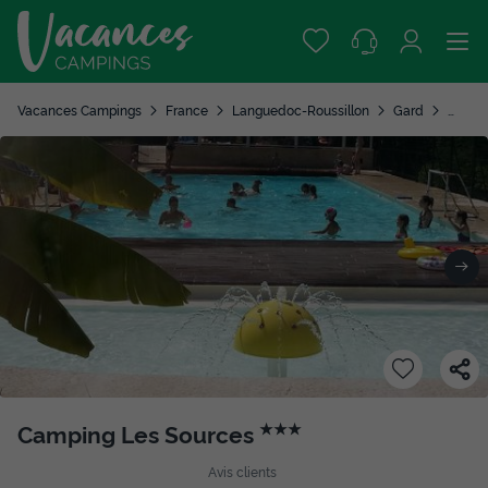
Vacances Campings
France
Languedoc-Roussillon
Gard
Saint 
Camping Les Sources
★★★
Avis clients