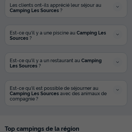
Les clients ont-ils apprécié leur séjour au
Camping Les Sources
?
Est-ce qu'il y a une piscine au
Camping Les
Sources
?
CHALET 8 personnes - Gitotel 3 chambres
Est-ce qu'il y a un restaurant au
Camping
Les Sources
?
Surface
Adultes
Chambres
Salle de bain
50m²
8
3
1
Terrasse semi-couverte
Cafetière
Congélateur
Est-ce qu'il est possible de séjourner au
Camping Les Sources
avec des animaux de
Réfrigérateur
Salon de jardin
+ 2
compagnie ?
CHALET 8 personnes - Gitotel 3 chambres
du
03/09/2026
au
10/09/2026
Top campings de la région
Modifier les dates