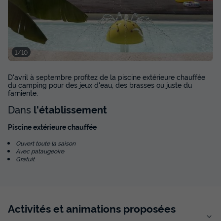
35m²
4
1
2
1
Cafetière
Réfrigérateur
Salon de jardin
Chauffage
Micro-ondes
+ 2
1/10
D'avril à septembre profitez de la piscine extérieure chauffée
MOBILHOME 5 personnes - Confort
du camping pour des jeux d'eau, des brasses ou juste du
du
01/09/2026
au
08/09/2026
farniente.
Modifier les dates
Dans
l'établissement
Meilleur prix pour 7 nuits
Piscine extérieure chauffée
693 €
-10%
623 €
d'économie
Ouvert toute la saison
Avec pataugeoire
Prix de comparaison
Gratuit
Voir les disponibilités
Activités et animations proposées