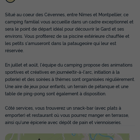
Situé au coeur des Cévennes, entre Nîmes et Montpellier, ce
camping familial vous accueille dans un cadre exceptionnel et
BUNGALOW TOILÉ 4 personnes - Tithome
avec sanitaire (sans salle de bain avec
sera le point de départ idéal pour découvrir le Gard et ses
WC)
environs. Vous profiterez de sa piscine extérieure chauffée et
les petits s'amuseront dans la pataugeoire qui leur est
Surface
Adultes
Chambres
réservée.
30m²
4
2
En juillet et août, l'équipe du camping propose des animations
sportives et créatives en journée(tir-à-l'arc, initiation à la
BUNGALOW TOILÉ 4 personnes - Tithome avec sanitaire
poterie) et des soirées à thèmes sont organisées régulièrement.
(sans salle de bain avec WC)
Une aire de jeux pour enfants, un terrain de pétanque et une
du
19/08/2026
au
26/08/2026
table de ping-pong sont également à disposition.
Modifier les dates
Meilleur prix pour 7 nuits
Côté services, vous trouverez un snack-bar (avec plats à
564 €
emporter) et restaurant où vous pourrez manger en terrasse,
ainsi qu'une épicerie avec dépôt de pain et viennoiseries.
Voir les disponibilités