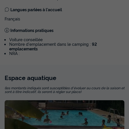
Modifier les dates
Langues parlées à l'accueil
Meilleur prix pour 7 nuits
Français
665 €
-6%
623 €
d'économie
Informations pratiques
Prix de comparaison
Voiture conseillée
Voir les disponibilités
Nombre d'emplacement dans le camping :
92
emplacements
NRA :
Espace
aquatique
(les montants indiqués sont susceptibles d'évoluer au cours de la saison et
sont à titre indicatif, ils seront à régler sur place)
MOBILHOME 5 personnes - Confort
Récent
Surface
Adultes
Enfants
Chambres
Salle de bain