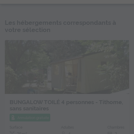
Les hébergements correspondants à
votre sélection
BUNGALOW TOILÉ 4 personnes - Tithome,
sans sanitaires
Annulation gratuite
Surface
Adultes
Chambres
25m²
4
2