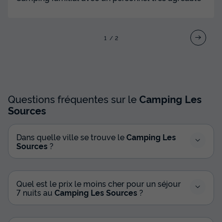
CHALET 5 personnes - Chalet CONFORT
LUXE avec terrasse et climatisation
1
2
Surface
Adultes
Chambres
Salle de bain
30m²
5
2
1
Terrasse semi-couverte
Climatisation
Cafetière
Réfrigérateur
Salon de jardin
+ 1
Questions fréquentes sur le
Camping Les
Sources
CHALET 5 personnes - Chalet CONFORT LUXE avec
terrasse et climatisation
Dans quelle ville se trouve le
Camping Les
Sources
?
du
30/08/2026
au
06/09/2026
Modifier les dates
Meilleur prix pour 7 nuits
693 €
Quel est le prix le moins cher pour un séjour
7 nuits au
Camping Les Sources
?
Voir les disponibilités