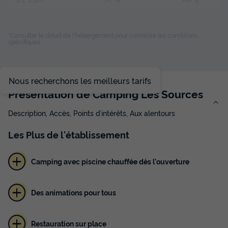
Réfrigérateur
Salon de jardin
Voir le plan 2D
Place de parking
*Consulter le détail de l'hébergement pour connaitre les conditions
spécifiques
BUNGALOW TOILÉ 4 personnes - Tithome, sans sanitaires
Nous recherchons les meilleurs tarifs
du
18/09/2026
au
25/09/2026
Présentation de Camping Les Sources
Modifier les dates
Meilleur prix pour 7 nuits
Description, Accès, Points d’intérêts, Aux alentours
483 €
Les
Plus
de l'établissement
Voir les disponibilités
Camping avec piscine chauffée dès l'ouverture
Des animations pour tous
Restauration sur place