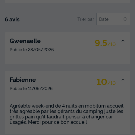
du
01/09/2026
au
08/09/2026
Modifier les dates
Meilleur prix pour 7 nuits
6 avis
Trier par
Date
644 €
9.5
Gwenaelle
Voir les disponibilités
/10
Publié le
28/05/2026
10
Fabienne
/10
Publié le
11/05/2026
Agréable week-end de 4 nuits en mobilum accueil
très agréable par les gérants du camping juste les
CHALET 5 personnes - CONFORT
grilles pain qu'il faudrait penser à changer car
Surface
Adultes
Chambres
Salle de bain
usagés. Merci pour ce bon accueil
30m²
5
2
1