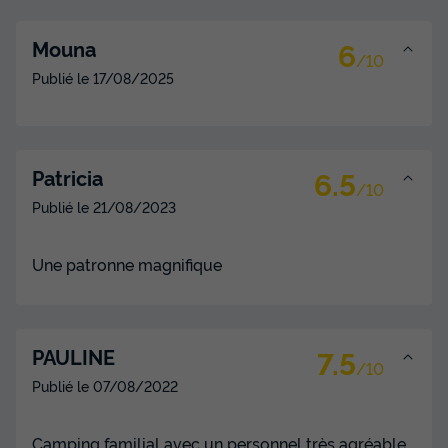
Terrasse semi-couverte
Cafetière
Réfrigérateur
Salon de jardin
Micro-ondes
6
Mouna
/10
Publié le
17/08/2025
CHALET 5 personnes - CONFORT
du
01/09/2026
au
08/09/2026
Modifier les dates
6.5
Patricia
Meilleur prix pour 7 nuits
/10
Publié le
21/08/2023
644 €
Voir les disponibilités
Une patronne magnifique
7.5
PAULINE
/10
Publié le
07/08/2022
Camping familial avec un personnel très agréable