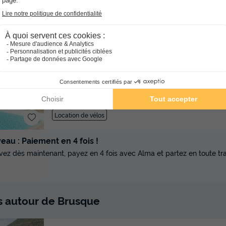
★★★★
Camping Rieumontagné
Midi-pyrénées
Nages
]0, 1[ (19,2 m de Brusque) |
de Brusque)
-
Voir sur la carte
Avis TripAdvisor
Avis clients
8.4
201 avis
/10
Wifi payant
Piscine extérieure chauffée
Club enfant
Location de vélos
au : Paiement en 4 fois !
vez dès maintenant, payez en 4 fois avec Alma et partez en toute tran
ts autour de Brusque