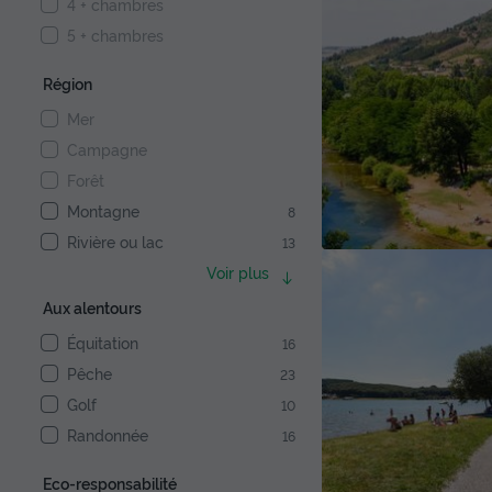
4 + chambres
5 + chambres
Région
Mer
Campagne
Forêt
Montagne
8
Rivière ou lac
13
Voir plus
Aux alentours
Équitation
16
Pêche
23
Golf
10
Randonnée
16
Eco-responsabilité