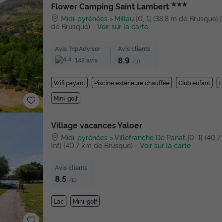
★★★
Flower Camping Saint Lambert
Midi-pyrénées
Millau
]0, 1[ (38,8 m de Brusque) | 
de Brusque)
-
Voir sur la carte
Avis TripAdvisor
Avis clients
8.9
142 avis
/10
Wifi payant
Piscine extérieure chauffée
Club enfant
L
Mini-golf
Village vacances Yaloer
Midi-pyrénées
Villefranche De Panat
]0, 1[ (40,
Inf[ (40,7 km de Brusque)
-
Voir sur la carte
Avis clients
8.5
/10
Lac
Mini-golf