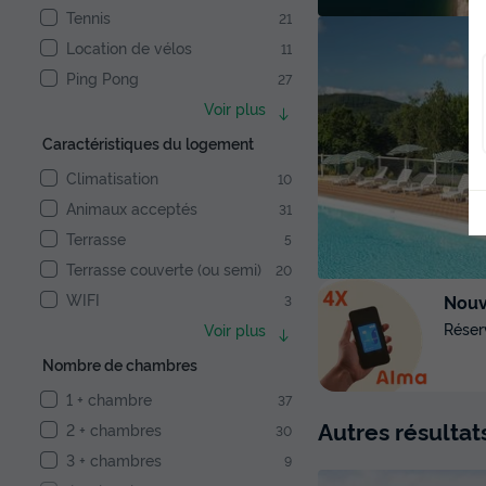
Tennis
21
Location de vélos
11
Ping Pong
27
Voir plus
Caractéristiques du logement
Climatisation
10
Animaux acceptés
31
Terrasse
5
Terrasse couverte (ou semi)
20
WIFI
Nouve
3
Réser
Voir plus
Nombre de chambres
1 + chambre
37
Autres résulta
2 + chambres
30
3 + chambres
9