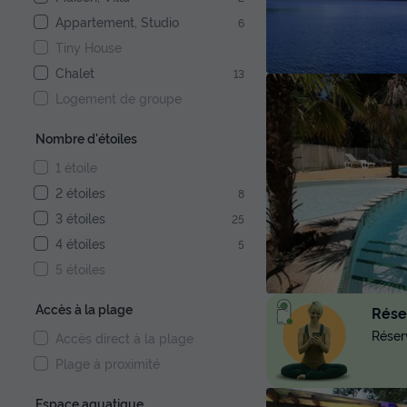
Appartement, Studio
6
Tiny House
Chalet
13
Logement de groupe
Nombre d'étoiles
1 étoile
2 étoiles
8
3 étoiles
25
4 étoiles
5
5 étoiles
Accès à la plage
Réser
Réserv
Accès direct à la plage
Plage à proximité
Espace aquatique