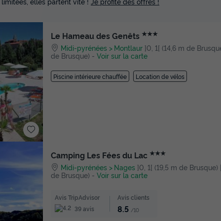
 limitées, elles partent vite !
Je profite des offres !
★★★
Le Hameau des Genêts
Midi-pyrénées
Montlaur
]0, 1[ (14,6 m de Brusque)
de Brusque)
-
Voir sur la carte
Piscine intérieure chauffée
Location de vélos
★★★
Camping Les Fées du Lac
Midi-pyrénées
Nages
]0, 1[ (19,5 m de Brusque) |
de Brusque)
-
Voir sur la carte
Avis TripAdvisor
Avis clients
8.5
39 avis
/10