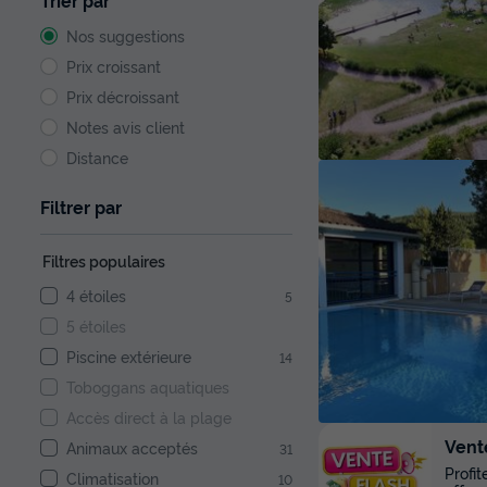
Trier par
Nos suggestions
Prix croissant
Prix décroissant
Notes avis client
Distance
Filtrer par
Filtres populaires
4 étoiles
5
5 étoiles
Piscine extérieure
14
Toboggans aquatiques
Accès direct à la plage
Vent
Animaux acceptés
31
Profi
Climatisation
10