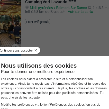
★★★
Camping Vert Lavande
Midi-pyrénées
Belmont Sur Rance
]0, 1[ (16,8 m
Inf[ (16,8 km de Brusque)
-
Voir sur la carte
Point Wifi gratuit
★★★
Les Rives du Lac du Laouzas
Midi-pyrénées
Nages
]0, 1[ (19,2 m de Brusque) |
de Brusque)
-
Voir sur la carte
Avis TripAdvisor
60 avis
Point Wifi gratuit
Lac