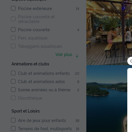
Piscine extérieure
14
Piscine couverte et
rétractable
Piscine couverte
4
Parc aquatique
Toboggans aquatiques
Voir plus
Animations et clubs
Club et animations enfants
20
Club et animations ados
8
Soirée animées ou à thème
5
Discothèque
Sport et Loisirs
Aire de jeux pour enfants
38
Terrains de foot, multisports
18