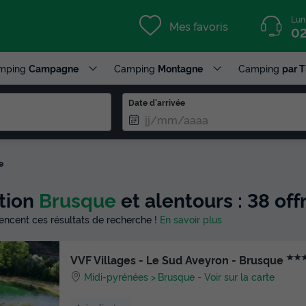
Lun
Mes favoris
02
mping
Campagne
Camping
Montagne
Camping
par 
Date d'arrivée
e
ction
Brusque
et alentours : 38 o
luencent ces résultats de recherche !
En savoir plus
★★
VVF Villages - Le Sud Aveyron - Brusque
Midi-pyrénées
Brusque
-
Voir sur la carte