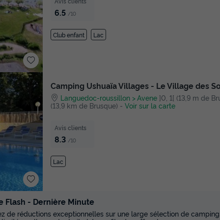
Avis clients
6.5
/10
Club enfant
Lac
Camping Ushuaïa Villages - Le Village des 
Languedoc-roussillon
Avene
]0, 1[ (13,9 m de Bru
(13,9 km de Brusque)
-
Voir sur la carte
Avis clients
8.3
/10
Lac
e Flash - Dernière Minute
tez de réductions exceptionnelles sur une large sélection de campings