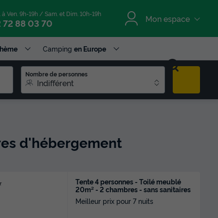
. à Ven. 9h-19h / Sam. et Dim. 10h-19h
Mon espace
 72 88 03 70
Thème
Camping
en Europe
Nombre de personnes
Indifférent
ffres d'hébergement
Tente 4 personnes - Toilé meublé
★
20m² - 2 chambres - sans sanitaires
Meilleur prix pour 7 nuits