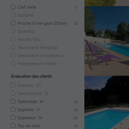
Clef verte
5
Ecolabel
Proche d'une gare (20km)
12
Qualidog
Accueil Vélo
Tourisme & Handicap
Destination d'excellence
Hébergement Pêche
Évaluation des clients
Sublime : 10
Sensationnel : 9+
Splendide : 8+
16
Superbe : 7+
16
Supérieur : 6+
24
Pas de note
14