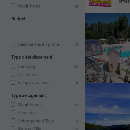
offres
Mobil-home
13
Budget
Destinations en promo
21
Type d'établissement
Camping
30
Résidence
Village vacances
8
Type de logement
Mobil-home
13
Bungalow
Hébergement Toilé
3
Maison, Villa
2