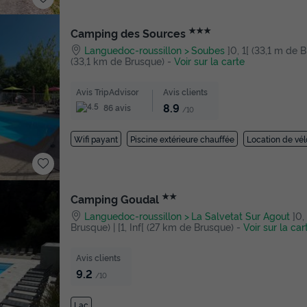
★★★
Camping des Sources
Languedoc-roussillon
Soubes
]0, 1[ (33,1 m de Br
(33,1 km de Brusque)
-
Voir sur la carte
Avis TripAdvisor
Avis clients
8.9
86 avis
/10
Wifi payant
Piscine extérieure chauffée
Location de vél
★★
Camping Goudal
Languedoc-roussillon
La Salvetat Sur Agout
]0,
Brusque) | [1, Inf[ (27 km de Brusque)
-
Voir sur la car
Avis clients
9.2
/10
Lac