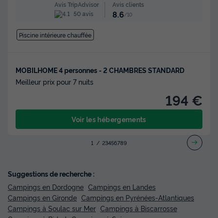
Avis clients
Avis TripAdvisor
8.6
50 avis
/10
Piscine intérieure chauffée
MOBILHOME 4 personnes - 2 CHAMBRES STANDARD
Meilleur prix pour 7 nuits
194 €
Voir les hébergements
1
2
3
4
5
6
7
8
9
Suggestions de recherche :
Campings en Dordogne
Campings en Landes
Campings en Gironde
Campings en Pyrénées-Atlantiques
Campings à Soulac sur Mer
Campings à Biscarrosse