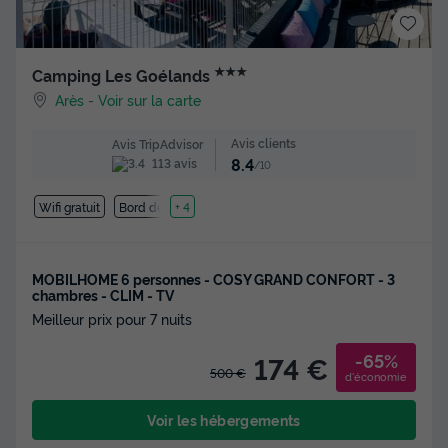
★★★
Camping Les Goélands
Arès
-
Voir sur la carte
Avis clients
Avis TripAdvisor
8.4
113 avis
/10
Wifi gratuit
Bord de mer
+ 4
MOBILHOME 6 personnes - COSY GRAND CONFORT - 3
chambres - CLIM - TV
Meilleur prix pour 7 nuits
-65%
174 €
500 €
d'économie
Voir les hébergements