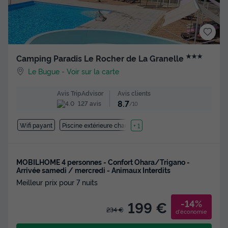
★★★
Camping Paradis Le Rocher de La Granelle
Le Bugue
-
Voir sur la carte
Avis clients
Avis TripAdvisor
8.7
127 avis
/10
Wifi payant
Piscine extérieure chauffée
+ 1
MOBILHOME 4 personnes - Confort Ohara/Trigano -
Arrivée samedi / mercredi - Animaux Interdits
Meilleur prix pour 7 nuits
-14%
199 €
234 €
d'économie