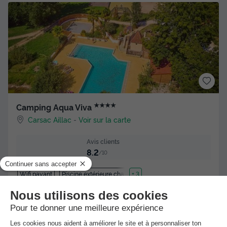
★★★★
Camping Aqua Viva
Carsac Aillac
-
Voir sur la carte
Avis clients
8.2
/10
Wifi payant
Piscine extérieure chauffée
+ 3
BUNGALOW 4 personnes - Mobil-home | Classic | 2 Ch. | 4
Pers. | Terrasse simple