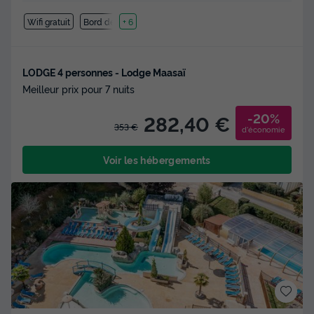
Wifi gratuit
Bord de mer
+ 6
LODGE 4 personnes - Lodge Maasaï
Meilleur prix pour 7 nuits
-20%
282,40 €
353 €
d'économie
Voir les hébergements