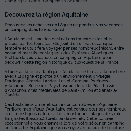
Campings à Bidart
Campings à Seignosse
Découvrez la région Aquitaine
Découvrez les richesses de l'Aquitaine pendant vos vacances
en camping dans le Sud-Ouest
L'Aquitaine est l'une des destinations françaises les plus
prisées par les touristes. Elle jouit d'un climat océanique
tempéré et vous fera voyager par ses nombreux trésors, entre
océan et massifs montagneux des Pyrénées-Atlantiques.
Profitez de vos vacances en camping en Aquitaine pour
découvrir cette région historique du sud-ouest de la France.
Située sur la côte atlantique, l'Aquitaine se trouve à la frontière
avec l'Espagne et profite d'un environnement privilégié.
Dordogne, Gironde, Landes, Lot-et-Garonne, Pyrénées-
Atlantiques, Bordeaux, Pays basque, dune du Pilat, bassin
d'Arcachon, cités médiévales de Saint-Émilion et Sarlat-la-
Canéda ...
Ces hauts lieux d'intérêt sont incontournables en Aquitaine.
Territoire magnifique, l'Aquitaine est connue pour ses nombreux
sites touristiques naturels : lacs, montagnes, plages de sable
fin, grottes (Lascaux), forêts landaises, etc. Cette contrée
exceptionnelle vous charmera lors de votre séjour en camping
en Nouvelle-Aquitaine, que vous soyez amoureux de la nature,