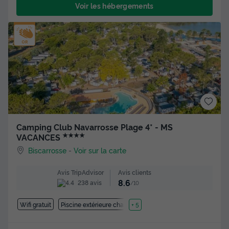
Voir les hébergements
Camping Club Navarrosse Plage 4* - MS
★★★★
VACANCES
Biscarrosse
-
Voir sur la carte
Avis clients
Avis TripAdvisor
8.6
238 avis
/10
Wifi gratuit
Piscine extérieure chauffée
+ 5