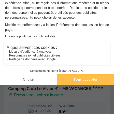
Meilleur prix pour 7 nuits
-23%
161 €
210 €
d'économie
Voir les hébergements
★★★★
Camping Club Le Vivier 4* - MS VACANCES
Biscarrosse
-
Voir sur la carte
Avis clients
Avis TripAdvisor
8.9
337 avis
/10