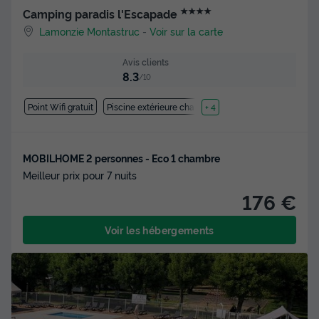
★★★★
Camping paradis l'Escapade
Lamonzie Montastruc
-
Voir sur la carte
Avis clients
8.3
/10
Point Wifi gratuit
Piscine extérieure chauffée
+ 4
MOBILHOME 2 personnes - Eco 1 chambre
Meilleur prix pour 7 nuits
176 €
Voir les hébergements