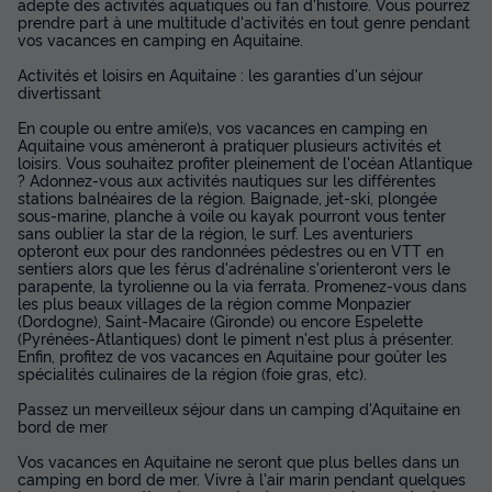
adepte des activités aquatiques ou fan d'histoire. Vous pourrez
prendre part à une multitude d'activités en tout genre pendant
vos vacances en camping en Aquitaine.
Activités et loisirs en Aquitaine : les garanties d'un séjour
divertissant
En couple ou entre ami(e)s, vos vacances en camping en
Aquitaine vous amèneront à pratiquer plusieurs activités et
loisirs. Vous souhaitez profiter pleinement de l'océan Atlantique
? Adonnez-vous aux activités nautiques sur les différentes
stations balnéaires de la région. Baignade, jet-ski, plongée
sous-marine, planche à voile ou kayak pourront vous tenter
sans oublier la star de la région, le surf. Les aventuriers
opteront eux pour des randonnées pédestres ou en VTT en
sentiers alors que les férus d'adrénaline s'orienteront vers le
parapente, la tyrolienne ou la via ferrata. Promenez-vous dans
les plus beaux villages de la région comme Monpazier
(Dordogne), Saint-Macaire (Gironde) ou encore Espelette
(Pyrénées-Atlantiques) dont le piment n'est plus à présenter.
Enfin, profitez de vos vacances en Aquitaine pour goûter les
spécialités culinaires de la région (foie gras, etc).
Passez un merveilleux séjour dans un camping d'Aquitaine en
bord de mer
Vos vacances en Aquitaine ne seront que plus belles dans un
camping en bord de mer. Vivre à l'air marin pendant quelques