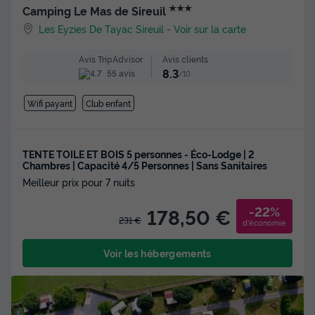
★★★
Camping Le Mas de Sireuil
Les Eyzies De Tayac Sireuil
-
Voir sur la carte
Avis clients
Avis TripAdvisor
8.3
55 avis
/10
Wifi payant
Club enfant
TENTE TOILE ET BOIS 5 personnes - Éco-Lodge | 2
Chambres | Capacité 4/5 Personnes | Sans Sanitaires
Meilleur prix pour 7 nuits
-22%
178,50 €
231 €
d'économie
Voir les hébergements