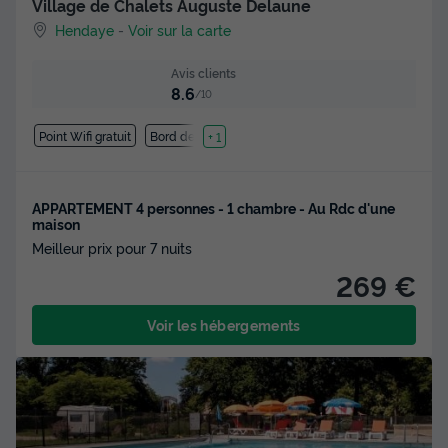
Village de Chalets Auguste Delaune
Hendaye
-
Voir sur la carte
Avis clients
8.6
/10
Point Wifi gratuit
Bord de mer
+ 1
APPARTEMENT 4 personnes - 1 chambre - Au Rdc d'une
maison
Meilleur prix pour 7 nuits
269 €
Voir les hébergements