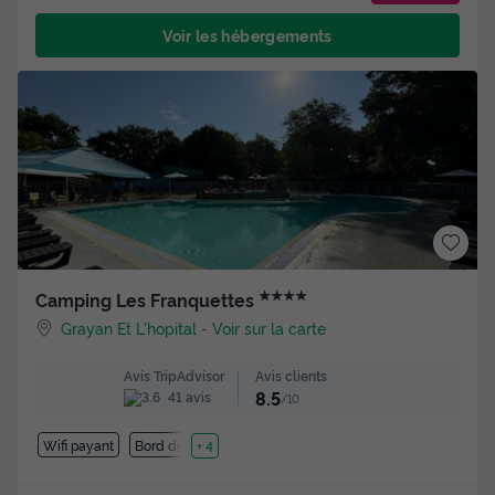
Voir les hébergements
★★★★
Camping Les Franquettes
Grayan Et L'hopital
-
Voir sur la carte
Avis clients
Avis TripAdvisor
8.5
41 avis
/10
Wifi payant
Bord de mer
+ 4