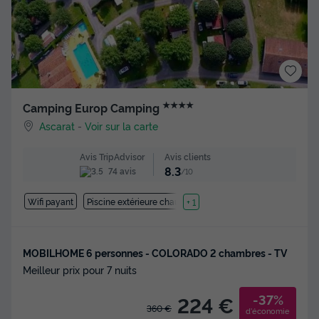
★★★★
Camping Europ Camping
Ascarat
-
Voir sur la carte
Avis clients
Avis TripAdvisor
8.3
74 avis
/10
Wifi payant
Piscine extérieure chauffée
+ 1
MOBILHOME 6 personnes - COLORADO 2 chambres - TV
Meilleur prix pour 7 nuits
-37%
224 €
360 €
d'économie