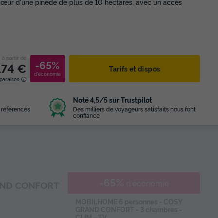
 cœur d'une pinède de plus de 10 hectares, avec un accès
à partir de
-65%
174 €
Tarifs et dispos
d'économie
paraison
Noté 4,5/5 sur Trustpilot
 référencés
Des milliers de voyageurs satisfaits nous font
confiance
-65%
d'économie
AND CONFORT
MOBILHOME 6 personnes - COSY
GRAND CONFORT - 3 chambres -
CLIM - TV