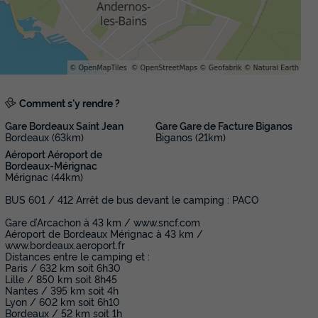
Annulation gratuite
Neuf
Surface
Adultes
Chambres
Salle de bain
32m²
6
3
1
Terrasse couverte
Accès wifi
Cafetière
Congélateur
Comment s'y rendre ?
En savoir plus
Gare Bordeaux Saint Jean
Gare Gare de Facture Biganos
Bordeaux (63km)
Biganos (21km)
MOBILHOME 6 personnes - GRAND C
Aéroport Aéroport de
chambres - CLIM + TV
Bordeaux-Mérignac
Mérignac (44km)
Annulation gratuite
Neuf
BUS 601 / 412 Arrêt de bus devant le camping : PACO
Surface
Adultes
Chambres
Salle de bain
Gare d’Arcachon à 43 km / www.sncf.com
36m²
6
3
1
Aéroport de Bordeaux Mérignac à 43 km /
www.bordeaux.aeroport.fr
Accès wifi
Climatisation
Cafetière
Congélateur
Réf
Distances entre le camping et :
Paris / 632 km soit 6h30
Lille / 850 km soit 8h45
Nantes / 395 km soit 4h
En savoir plus
Lyon / 602 km soit 6h10
Bordeaux / 52 km soit 1h