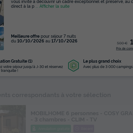
vous invite à découvrir un cadre exceptionnel et préservé, au
direct à la p
... Afficher la suite
Meilleure offre
pour séjour 7 nuits
du
10/10/2026
au
17/10/2026
500 €
Prix de com
ation Gratuite (1)
Le plus grand choix
z votre séjour jusqu'à J-30 et réservez
Avec plus de 3 000 campings
 tranquille !
ts correspondants à votre sélection
MOBILHOME 6 personnes - COSY GR
- 3 chambres - CLIM - TV
Annulation gratuite
Récent