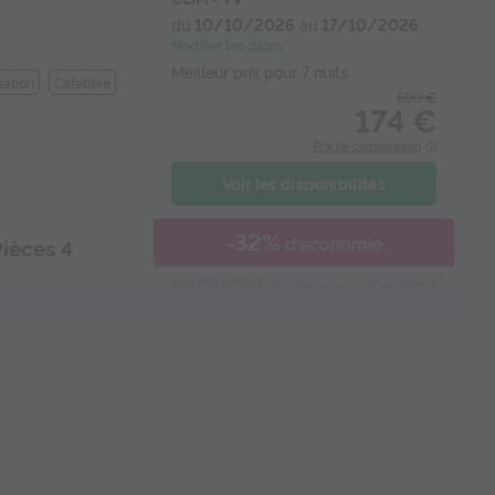
du
10/10/2026
au
17/10/2026
Modifier les dates
Meilleur prix pour 7 nuits
sation
Cafetière
500 €
174 €
Prix de comparaison
Voir les disponibilités
-32%
d'économie
ièces 4
MOBILHOME 4 personnes - Confort 3
Pièces 4 Personnes + TV
du
09/10/2026
au
16/10/2026
Modifier les dates
Meilleur prix pour 7 nuits
425 €
r
Salon de jardin
+ 2
289 €
Prix de comparaison
Voir les disponibilités