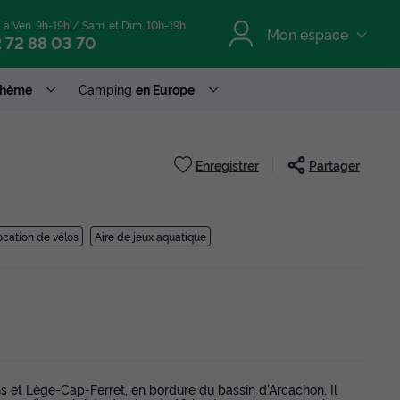
. à Ven. 9h-19h / Sam. et Dim. 10h-19h
Mon espace
 72 88 03 70
Thème
Camping
en Europe
Enregistrer
Partager
ocation de vélos
Aire de jeux aquatique
s et Lège-Cap-Ferret, en bordure du bassin d'Arcachon. Il