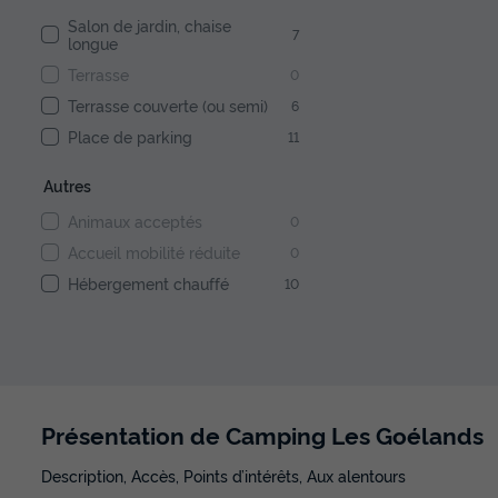
Salon de jardin, chaise
7
longue
Terrasse
0
Terrasse couverte (ou semi)
6
Place de parking
11
Autres
Animaux acceptés
0
Accueil mobilité réduite
0
Hébergement chauffé
10
Présentation de Camping Les Goélands
Description, Accès, Points d’intérêts, Aux alentours