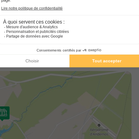
saison estivale, le Club Enfants ouvre ses portes, proposant une
29m²
6
3
1
articiper à des activités sportives et préparer des spectacles
Accès wifi
Cafetière
Congélateur
Réfrigérateur
Ch
tion (tous les jours en juillet et août, le week-end seulement en
ries, glaces, laverie, location de vélos, Wi-fi gratuit (à l'entrée
En savoir plus
r à la plage, un petit chemin forestier, sous le couvert des
d'eau naturelle et familiale "le lac de Saint Brice" et aux
MOBILHOME 4 personnes - GRAND C
CHAMBRES - CLIM + TV
 6 heures).
Annulation gratuite
Neuf
Surface
Adultes
Chambres
Salle de bain
29m²
4
2
1
Terrasse couverte
Climatisation
Cafetière
Réfrigérate
Salon de jardin
+ 4
En savoir plus
MOBILHOME 6 personnes - CONFORT 
TV