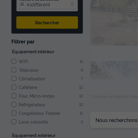
Indifférent
Rechercher
1/12
Filtrer par
Équipement intérieur
WIFI
11
Télévision
9
Climatisation
7
Cafetière
12
Four, Micro-ondes
12
*Consulter le détail de l'h
Réfrigérateur
12
Congélateur, Freezer
11
Nous recherchons l
Lave-vaisselle
3
1/4
Équipement extérieur