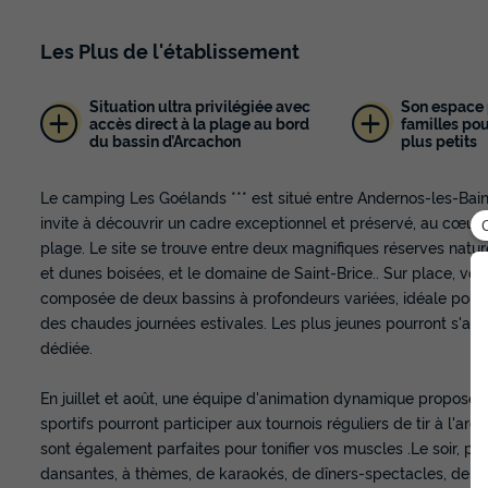
Les
Plus
de l'établissement
Situation ultra privilégiée avec
Son espace 
accès direct à la plage au bord
familles pou
du bassin d’Arcachon
plus petits
Le camping Les Goélands *** est situé entre Andernos-les-Bain
invite à découvrir un cadre exceptionnel et préservé, au cœur 
plage. Le site se trouve entre deux magnifiques réserves nature
et dunes boisées, et le domaine de Saint-Brice.. Sur place, vou
composée de deux bassins à profondeurs variées, idéale pour 
des chaudes journées estivales. Les plus jeunes pourront s'am
dédiée.
En juillet et août, une équipe d'animation dynamique propose de
sportifs pourront participer aux tournois réguliers de tir à l'arc
sont également parfaites pour tonifier vos muscles .Le soir, pr
dansantes, à thèmes, de karaokés, de dîners-spectacles, de lot