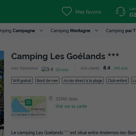
Lun
Mes favoris
02
mping
Campagne
Camping
Montagne
Camping
par 
Camping Les Goélands
★★★
8.4
Avis TripAdvisor
Avis clients
245 avis
113 avis
Wifi gratuit
Bord de mer
Accès direct à la plage
Club enfant
L
33740 Arès
Voir sur la carte
Le camping Les Goélands *** est situé entre Andernos-les-Bain