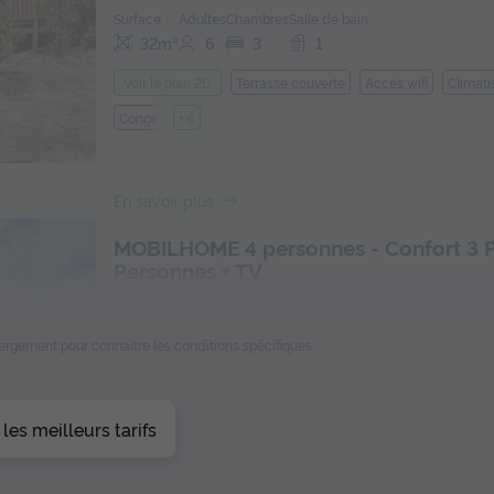
Surface
Adultes
Chambres
Salle de bain
32m²
6
3
1
Terrasse couverte
Accès wifi
Climati
Voir le plan 2D
Congélateur
+ 6
En savoir plus
MOBILHOME 4 personnes - Confort 3 P
Personnes + TV
Annulation gratuite
Surface
Adultes
Chambres
Salle de bain
ébergement pour connaitre les conditions spécifiques
29m²
4
2
1
Terrasse couverte
Cafetière
Congélateur
Réfrigérateu
es meilleurs tarifs