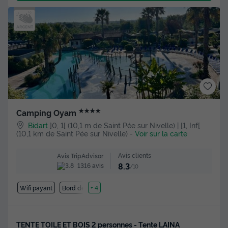
★★★★
Camping Oyam
Bidart
]0, 1[ (10,1 m de Saint Pée sur Nivelle) | [1, Inf[
(10,1 km de Saint Pée sur Nivelle)
-
Voir sur la carte
Avis clients
Avis TripAdvisor
8.3
1316 avis
/10
Wifi payant
Bord de mer
+ 4
TENTE TOILE ET BOIS 2 personnes - Tente LAINA