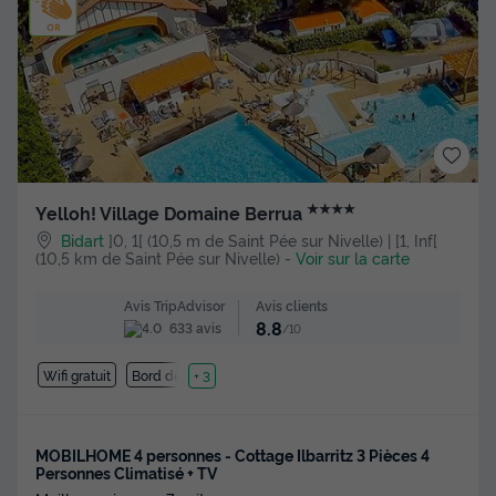
★★★★
Yelloh! Village Domaine Berrua
Bidart
]0, 1[ (10,5 m de Saint Pée sur Nivelle) | [1, Inf[
(10,5 km de Saint Pée sur Nivelle)
-
Voir sur la carte
Avis clients
Avis TripAdvisor
8.8
633 avis
/10
Wifi gratuit
Bord de mer
+ 3
MOBILHOME 4 personnes - Cottage Ilbarritz 3 Pièces 4
Personnes Climatisé + TV