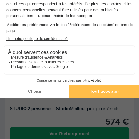
★★★
Residence Hôtelière Mer & Golf SokoEder
Ciboure
]0, 1[ (11,9 m de Saint Pée sur Nivelle) | [1, Inf[
(11,9 km de Saint Pée sur Nivelle)
-
Voir sur la carte
Bord de mer
STUDIO 2 personnes - Studio
Meilleur prix pour 7 nuits
574 €
Voir l'hébergement