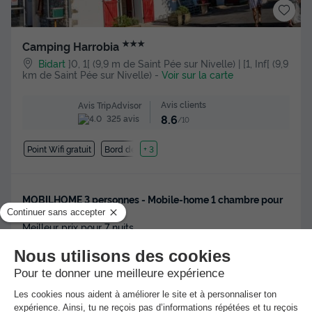
★★★
Camping Harrobia
Bidart
]0, 1[ (9,9 m de Saint Pée sur Nivelle) | [1, Inf[ (9,9
km de Saint Pée sur Nivelle)
-
Voir sur la carte
Avis clients
Avis TripAdvisor
8.6
325 avis
/10
Point Wifi gratuit
Bord de mer
+ 3
MOBILHOME 3 personnes - Mobile-home 1 chambre pour
2/3 personnes
Meilleur prix pour 7 nuits
343 €
Voir les hébergements