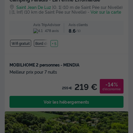
Saint Jean De Luz
]0, 1[ (10 m de Saint Pée sur Nivelle)
| [1, Inf[ (10 km de Saint Pée sur Nivelle)
-
Voir sur la carte
Avis clients
Avis TripAdvisor
8.6
478 avis
/10
Wifi gratuit
Bord de mer
+ 5
MOBILHOME 2 personnes - MENDIA
Meilleur prix pour 7 nuits
-14%
219 €
255 €
d'économie
Voir les hébergements