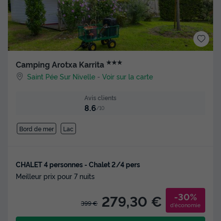
★★★
Camping Arotxa Karrita
Saint Pée Sur Nivelle
-
Voir sur la carte
Avis clients
8.6
/10
Bord de mer
Lac
CHALET 4 personnes - Chalet 2/4 pers
Meilleur prix pour 7 nuits
-30%
279,30 €
399 €
d'économie