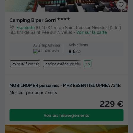
★★★★
Camping Biper Gorri
Espelette
]0, 1[ (8,1 m de Saint Pée sur Nivelle) | [1, Inf[
(8,1 km de Saint Pée sur Nivelle)
-
Voir sur la carte
Avis clients
Avis TripAdvisor
8.6
490 avis
/10
Point Wifi gratuit
Piscine extérieure chauffée
+ 5
MOBILHOME 4 personnes - MH2 ESSENTIEL OPHEA 734B
Meilleur prix pour 7 nuits
229 €
Voir les hébergements