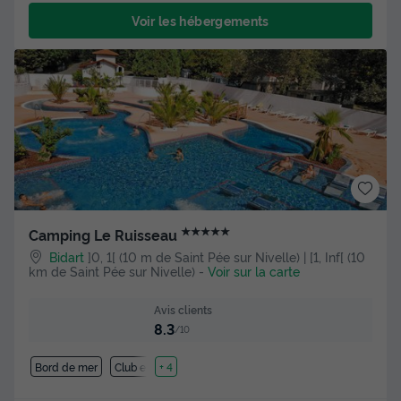
Voir les hébergements
★★★★★
Camping Le Ruisseau
Bidart
]0, 1[ (10 m de Saint Pée sur Nivelle) | [1, Inf[ (10
km de Saint Pée sur Nivelle)
-
Voir sur la carte
Avis clients
8.3
/10
Bord de mer
Club enfant
+ 4