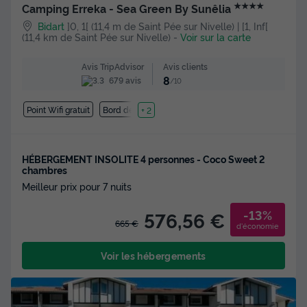
★★★★
Camping Erreka - Sea Green By Sunêlia
Bidart
]0, 1[ (11,4 m de Saint Pée sur Nivelle) | [1, Inf[
(11,4 km de Saint Pée sur Nivelle)
-
Voir sur la carte
Avis clients
Avis TripAdvisor
8
679 avis
/10
Point Wifi gratuit
Bord de mer
+ 2
HÉBERGEMENT INSOLITE 4 personnes - Coco Sweet 2
chambres
Meilleur prix pour 7 nuits
-13%
576,56 €
665 €
d'économie
Voir les hébergements