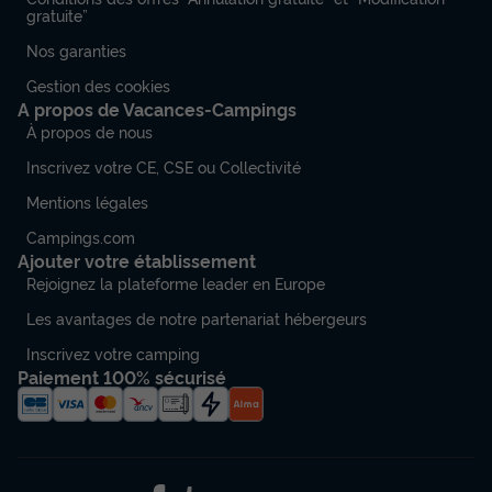
gratuite”
Surface
Adultes
Chambres
Salle de bain
38m²
4
2
1
Nos garanties
Terrasse couverte
Climatisation
Cafetière
Chaise longue
Gestion des cookies
A propos de Vacances-Campings
Lave-vaisselle
+ 8
À propos de nous
Inscrivez votre CE, CSE ou Collectivité
MOBILHOME 4 personnes - Pagode 3 Pièces 4 Personnes
Mentions légales
Climatisé + TV
du
25/10/2026
au
01/11/2026
Campings.com
Modifier les dates
Ajouter votre établissement
Meilleur prix pour 7 nuits
Rejoignez la plateforme leader en Europe
559 €
Les avantages de notre partenariat hébergeurs
Inscrivez votre camping
Voir les disponibilités
Paiement 100% sécurisé