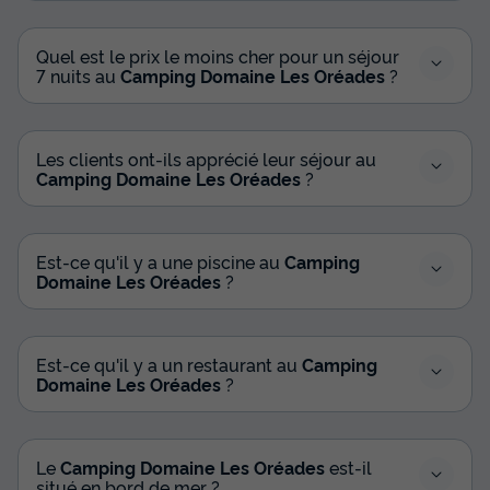
MOBILHOME 6 personnes - Cabane de pêcheur 4 Pièces 6
Quel est le prix le moins cher pour un séjour
Personnes Climatisé + TV
7 nuits au
Camping Domaine Les Oréades
?
du
13/09/2026
au
20/09/2026
Modifier les dates
Meilleur prix pour 7 nuits
Les clients ont-ils apprécié leur séjour au
389 €
Camping Domaine Les Oréades
?
Voir les disponibilités
Est-ce qu'il y a une piscine au
Camping
Domaine Les Oréades
?
Est-ce qu'il y a un restaurant au
Camping
Domaine Les Oréades
?
Le
Camping Domaine Les Oréades
est-il
MOBILHOME 2 personnes - Pagode 2
situé en bord de mer ?