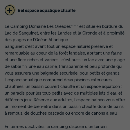
Bel espace aquatique chauffé
Le Camping Domaine Les Oréades***** est situé en bordure du
MOBILHOME 4 personnes - Cottage
Lac de Sanguinet, entre les Landes et la Gironde et à proximité
Arcachon 3 Pièces 4 Personnes Climatisé +
des plages de l'Océan Atlantique.
TV 2sdb
Sanguinet c'est avant tout un espace naturel préservé et
remarquable au coeur de la forêt landaise, abritant une faune
Annulation gratuite
et une flore riches et variées ; c'est aussi un lac avec une plage
Surface
Adultes
Chambres
Salle de bain
de sable fin, une eau calme, transparente et peu profonde qui
35m²
4
2
2
vous assurera une baignade sécurisée, pour petits et grands.
Climatisation
Animaux autorisés *
Cafetière
L'espace aquatique comprend deux piscines extérieures
chauffées, un bassin couvert chauffé et un espace aquatoon :
Lave-vaisselle
Réfrigérateur
+ 3
un paradis pour les tout-petits avec de multiples jets d'eau et
différents jeux. Réservé aux adultes, l'espace balnéo vous offre
un moment de bien-être dans un bassin chauffé doté de bains
MOBILHOME 4 personnes - Cottage Arcachon 3 Pièces 4
à remous, de douches cascade ou encore de canons à eau.
Personnes Climatisé + TV 2sdb
du
13/09/2026
au
20/09/2026
Modifier les dates
En termes d'activités, le camping dispose d'un terrain