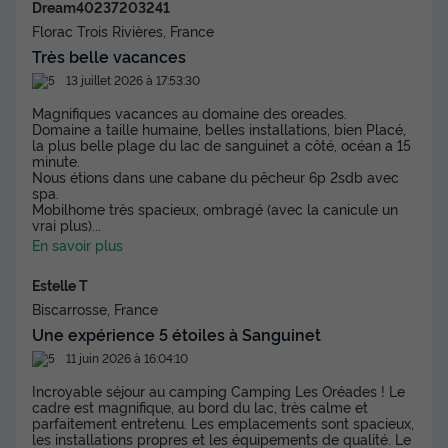
Dream40237203241
MOBILHOME 6 personnes - Cottage Pyla 4
Florac Trois Rivières, France
Pièces 6 Personnes Climatisé + TV
Très belle vacances
Annulation gratuite
13 juillet 2026 à 17:53:30
Surface
Adultes
Chambres
Salle de bain
Magnifiques vacances au domaine des oreades.
40m²
6
3
1
Domaine a taille humaine, belles installations, bien Placé,
la plus belle plage du lac de sanguinet a côté, océan a 15
minute.
Terrasse semi-couverte
Climatisation
Animaux autorisés *
Nous étions dans une cabane du pêcheur 6p 2sdb avec
spa.
Cafetière
Congélateur
+ 6
Mobilhome très spacieux, ombragé (avec la canicule un
vrai plus)
...
En savoir plus
MOBILHOME 6 personnes - Cottage Pyla 4 Pièces 6
Personnes Climatisé + TV
Estelle T
du
25/10/2026
au
01/11/2026
Biscarrosse, France
Modifier les dates
Une expérience 5 étoiles à Sanguinet
Meilleur prix pour 7 nuits
11 juin 2026 à 16:04:10
379 €
Incroyable séjour au camping Camping Les Oréades ! Le
cadre est magnifique, au bord du lac, très calme et
parfaitement entretenu. Les emplacements sont spacieux,
Voir les disponibilités
les installations propres et les équipements de qualité. Le