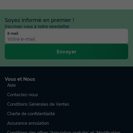
du
13/09/2026
au
20/09/2026
Modifier les dates
Meilleur prix pour 7 nuits
Soyez informé en premier !
Inscrivez-vous à notre newsletter
539 €
E-mail
Voir les disponibilités
Envoyer
Vous et Nous
Aide
Contactez-nous
Conditions Générales de Ventes
MOBILHOME 4 personnes - Pagode 3
Charte de confidentialité
Pièces 4 Personnes Climatisé + TV
Assurance annulation
Annulation gratuite
Conditions des offres “Annulation gratuite” et “Modification