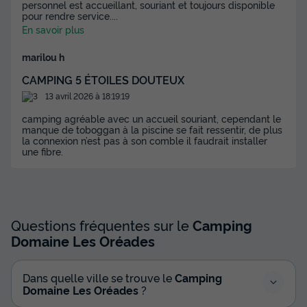
personnel est accueillant, souriant et toujours disponible
pour rendre service.
...
En savoir plus
marilou h
CAMPING 5 ÉTOILES DOUTEUX
13 avril 2026 à 18:19:19
camping agréable avec un accueil souriant, cependant le
manque de toboggan à la piscine se fait ressentir, de plus
la connexion n’est pas à son comble il faudrait installer
MOBILHOME 6 personnes - Cabane de
une fibre.
pêcheur 4 Pièces 6 Personnes Climatisé +
TV
Annulation gratuite
Surface
Adultes
Chambres
Salle de bain
Questions fréquentes sur le
Camping
40m²
6
2
2
Domaine Les Oréades
Climatisation
Animaux autorisés *
Cafetière
Dans quelle ville se trouve le
Camping
Lave-vaisselle
Congélateur
+ 7
Domaine Les Oréades
?