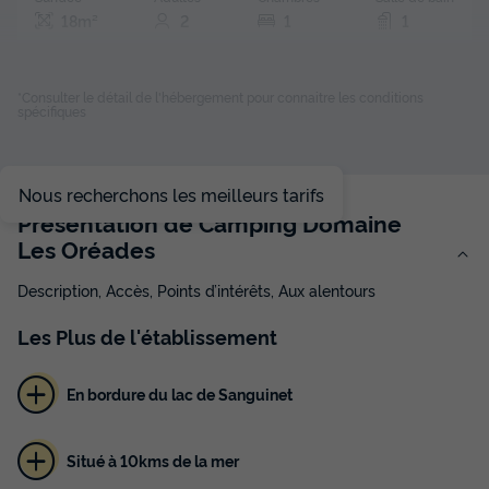
18m²
2
1
1
Climatisation
Animaux autorisés *
Cafetière
Congélateur
Réfrigérateur
+ 2
*Consulter le détail de l'hébergement pour connaitre les conditions
spécifiques
MOBILHOME 2 personnes - Cottage Lodge 2 Pièces 2
Personnes Climatisé + TV
Nous recherchons les meilleurs tarifs
du
13/09/2026
au
20/09/2026
Présentation de Camping Domaine
Modifier les dates
Les Oréades
Meilleur prix pour 7 nuits
Description, Accès, Points d’intérêts, Aux alentours
269 €
Les
Plus
de l'établissement
Voir les disponibilités
En bordure du lac de Sanguinet
Situé à 10kms de la mer