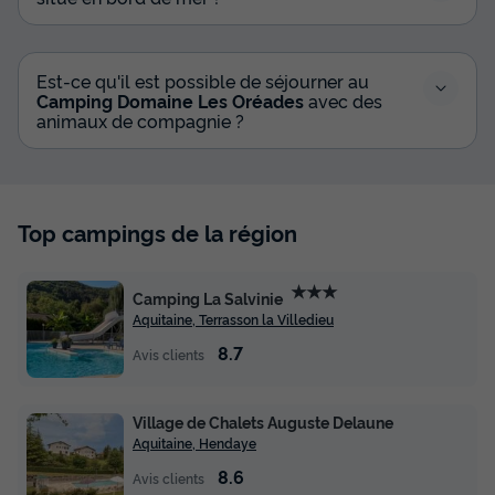
Pièces 2 Personnes Climatisé + TV
Annulation gratuite
Surface
Adultes
Chambres
Salle de bain
Est-ce qu'il est possible de séjourner au
Camping Domaine Les Oréades
avec des
20m²
2
1
1
animaux de compagnie ?
Climatisation
Cafetière
Congélateur
Réfrigérateur
Salon de jardin
+ 5
Top campings de la région
MOBILHOME 2 personnes - Pagode 2 Pièces 2 Personnes
Climatisé + TV
★★★
Camping La Salvinie
du
07/10/2026
au
14/10/2026
Aquitaine, Terrasson la Villedieu
Modifier les dates
Meilleur prix pour 7 nuits
8.7
Avis clients
439 €
Village de Chalets Auguste Delaune
Voir les disponibilités
Aquitaine, Hendaye
8.6
Avis clients