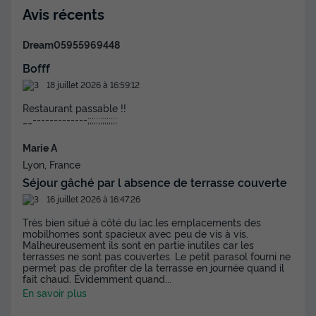
Avis récents
Dream05955969448
MOBILHOME 6 personnes - Cottage Arcachon 4 Pièces 6
Personnes Climatisé + TV
Bofff
du
13/09/2026
au
20/09/2026
18 juillet 2026 à 16:59:12
Modifier les dates
Restaurant passable !!
Meilleur prix pour 7 nuits
__-------------;;;;;;;;;;;;;;
359 €
Marie A
Voir les disponibilités
Lyon, France
Séjour gâché par l absence de terrasse couverte
16 juillet 2026 à 16:47:26
Très bien situé à côté du lac.les emplacements des
mobilhomes sont spacieux avec peu de vis à vis.
Malheureusement ils sont en partie inutiles car les
terrasses ne sont pas couvertes. Le petit parasol fourni ne
permet pas de profiter de la terrasse en journée quand il
fait chaud. Évidemment quand
...
En savoir plus