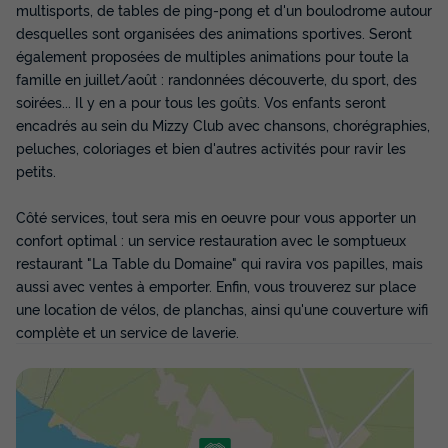
Meilleur prix pour 7 nuits
multisports, de tables de ping-pong et d'un boulodrome autour
desquelles sont organisées des animations sportives. Seront
289 €
également proposées de multiples animations pour toute la
famille en juillet/août : randonnées découverte, du sport, des
Voir les disponibilités
soirées... Il y en a pour tous les goûts. Vos enfants seront
encadrés au sein du Mizzy Club avec chansons, chorégraphies,
peluches, coloriages et bien d'autres activités pour ravir les
petits.
Côté services, tout sera mis en oeuvre pour vous apporter un
confort optimal : un service restauration avec le somptueux
restaurant "La Table du Domaine" qui ravira vos papilles, mais
aussi avec ventes à emporter. Enfin, vous trouverez sur place
une location de vélos, de planchas, ainsi qu'une couverture wifi
MOBILHOME 4 personnes - Cottage Lodge
complète et un service de laverie.
3 Pièces 4 Personnes Climatisé + TV
Annulation gratuite
Surface
Adultes
Chambres
Salle de bain
28m²
4
2
1