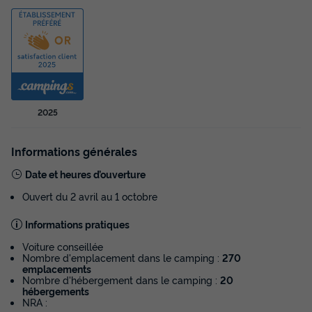
MOBILHOME 4 personnes - Cottage
Arcachon 3 Pièces 4 Personnes Climatisé +
TV
Annulation gratuite
2025
Surface
Adultes
Chambres
Salle de bain
35m²
4
2
2
Informations générales
Climatisation
Animaux autorisés *
Cafetière
Date et heures d’ouverture
Lave-vaisselle
Congélateur
+ 6
Ouvert du 2 avril au 1 octobre
Informations pratiques
MOBILHOME 4 personnes - Cottage Arcachon 3 Pièces 4
Voiture conseillée
Personnes Climatisé + TV
Nombre d'emplacement dans le camping :
270
du
13/09/2026
au
20/09/2026
emplacements
Modifier les dates
Nombre d'hébergement dans le camping :
20
hébergements
Meilleur prix pour 7 nuits
NRA :