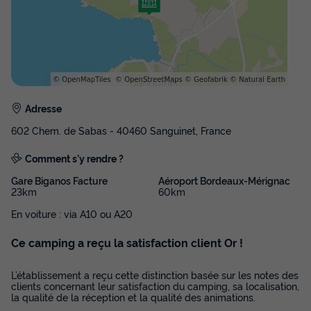
Terrasse semi-couverte
Climatisation
Animaux autorisés *
Cafetière
Congélateur
+ 4
MOBILHOME 4 personnes - Cottage Lodge 3 Pièces 4
Personnes Climatisé + TV
Adresse
du
13/09/2026
au
20/09/2026
Modifier les dates
602 Chem. de Sabas - 40460 Sanguinet, France
Meilleur prix pour 7 nuits
Comment s'y rendre ?
299 €
Gare Biganos Facture
Aéroport Bordeaux-Mérignac
23km
60km
Voir les disponibilités
En voiture : via A10 ou A20
Ce camping a reçu la satisfaction client Or !
L’établissement a reçu cette distinction basée sur les notes des
clients concernant leur satisfaction du camping, sa localisation,
la qualité de la réception et la qualité des animations.