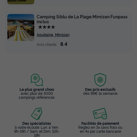
Camping Siblu de La Plage Mimizan Funpass
inclus
★★★★
Aquitaine, Mimizan
8.4
Avis clients
MOBILHOME 4 personnes - Mobil Home
Taos 3 Pièces 4 Personnes Climatisé + TV
Annulation gratuite
Surface
Adultes
Chambres
Salle de bain
40m²
4
2
2
Le plus grand choix
Des prix exclusifs
avec plus de 3000
dès 99€ la semaine
campings référencés
Climatisation
Cafetière
Chaise longue
Lave-vaisselle
Congélateur
+ 5
Des spécialistes
Facilités de paiement
à votre écoute: Lun. à Ven.
Réglez en 3x sans frais ou
MOBILHOME 4 personnes - Mobil Home Taos 3 Pièces 4
9h-19h / Sam. et Dim. 10h-
en 4x par carte bancaire
Personnes Climatisé + TV
19h