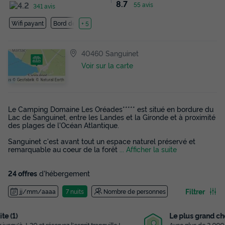
8.7
55 avis
341 avis
Wifi payant
Bord de mer
+ 5
40460 Sanguinet
Voir sur la carte
Le Camping Domaine Les Oréades***** est situé en bordure du
Lac de Sanguinet, entre les Landes et la Gironde et à proximité
des plages de l'Océan Atlantique.
Sanguinet c'est avant tout un espace naturel préservé et
remarquable au coeur de la forêt
... Afficher la suite
24 offres
d'hébergement
Filtrer
jj/mm/aaaa
7 nuits
Nombre de personnes
Le plus grand choix
Avec plus de 3 000 campings référencés