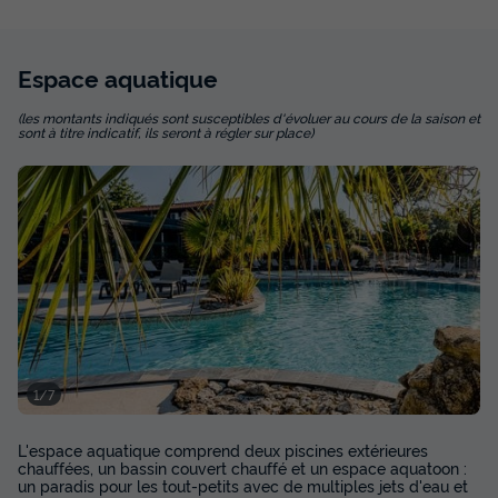
329 €
Voir les disponibilités
Espace
aquatique
(les montants indiqués sont susceptibles d'évoluer au cours de la saison et
sont à titre indicatif, ils seront à régler sur place)
MOBILHOME 4 personnes - Cottage Pyla 3
Pièces 4 Personnes Climatisé + TV
Annulation gratuite
1/7
Surface
Adultes
Chambres
Salle de bain
37m²
4
2
1
L'espace aquatique comprend deux piscines extérieures
chauffées, un bassin couvert chauffé et un espace aquatoon :
Terrasse semi-couverte
Climatisation
Animaux autorisés *
un paradis pour les tout-petits avec de multiples jets d'eau et