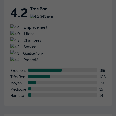
Voir les disponibilités
4.2
Très Bon
341 avis
Emplacement
Literie
Chambres
Service
Qualité/prix
Propreté
MOBILHOME 6 personnes - Cottage
Arcachon 4 Pièces 6 Personnes Climatisé
Excellent
165
+ TV
Très Bon
108
Moyen
39
Annulation gratuite
Médiocre
15
Surface
Adultes
Chambres
Salle de bain
Horrible
14
40m²
6
3
2
Climatisation
Animaux autorisés *
Cafetière
Lave-vaisselle
Congélateur
+ 6